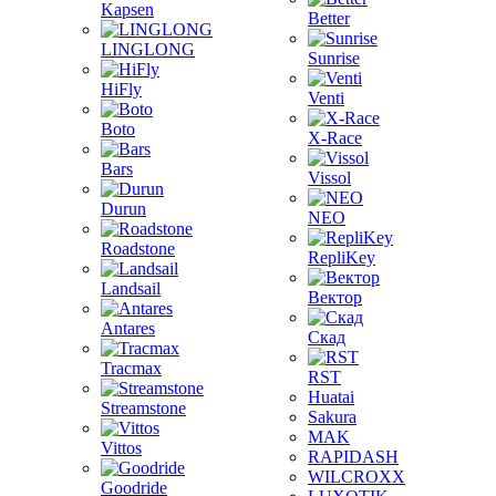
Kapsen
Better
LINGLONG
Sunrise
HiFly
Venti
Boto
X-Race
Bars
Vissol
Durun
NEO
Roadstone
RepliKey
Landsail
Вектор
Antares
Скад
Tracmax
RST
Huatai
Streamstone
Sakura
MAK
Vittos
RAPIDASH
WILCROXX
Goodride