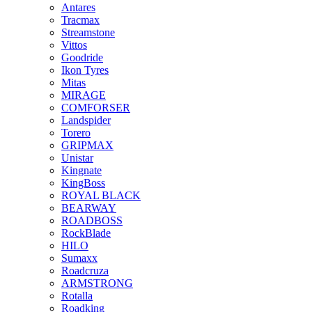
Antares
Tracmax
Streamstone
Vittos
Goodride
Ikon Tyres
Mitas
MIRAGE
COMFORSER
Landspider
Torero
GRIPMAX
Unistar
Kingnate
KingBoss
ROYAL BLACK
BEARWAY
ROADBOSS
RockBlade
HILO
Sumaxx
Roadcruza
ARMSTRONG
Rotalla
Roadking