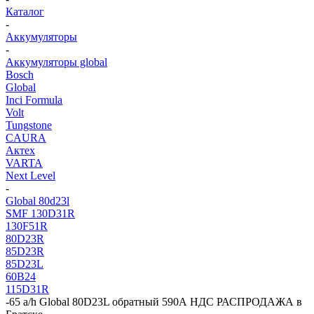
Каталог
-
Аккумуляторы
-
Аккумуляторы global
Bosch
Global
Inci Formula
Volt
Tungstone
CAURA
Актех
VARTA
Next Level
-
Global 80d23l
SMF 130D31R
130F51R
80D23R
85D23R
85D23L
60В24
115D31R
-
65 a/h Global 80D23L обратный 590А НДС РАСПРОДАЖА в