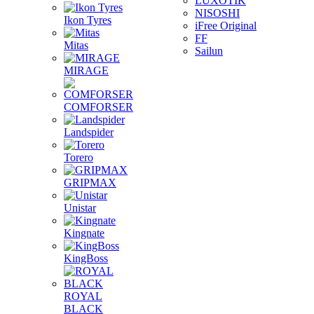
LUXOTIK
NISOSHI
Ikon Tyres
iFree Original
FF
Mitas
Sailun
MIRAGE
COMFORSER
Landspider
Torero
GRIPMAX
Unistar
Kingnate
KingBoss
ROYAL
BLACK