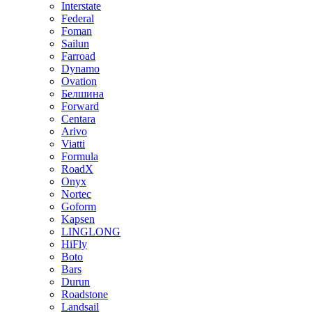
Interstate
Federal
Foman
Sailun
Farroad
Dynamo
Ovation
Белшина
Forward
Centara
Arivo
Viatti
Formula
RoadX
Onyx
Nortec
Goform
Kapsen
LINGLONG
HiFly
Boto
Bars
Durun
Roadstone
Landsail