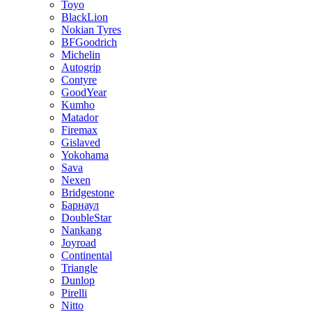
Toyo
BlackLion
Nokian Tyres
BFGoodrich
Michelin
Autogrip
Contyre
GoodYear
Kumho
Matador
Firemax
Gislaved
Yokohama
Sava
Nexen
Bridgestone
Барнаул
DoubleStar
Nankang
Joyroad
Continental
Triangle
Dunlop
Pirelli
Nitto