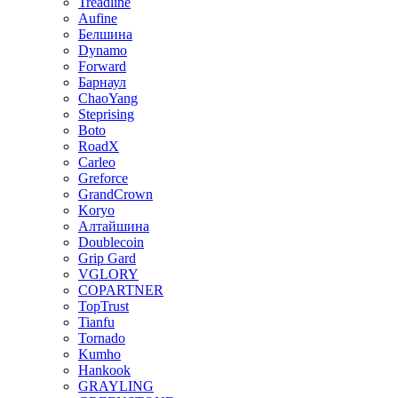
Treadline
Aufine
Белшина
Dynamo
Forward
Барнаул
ChaoYang
Steprising
Boto
RoadX
Carleo
Greforce
GrandCrown
Koryo
Алтайшина
Doublecoin
Grip Gard
VGLORY
COPARTNER
TopTrust
Tianfu
Tornado
Kumho
Hankook
GRAYLING