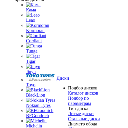
Кама
Leao
Kormoran
Cordiant
Tunga
Tigar
Jinyu
Диски
Toyo
Подбор дисков
Каталог дисков
BlackLion
Подбор по
параметрам
Nokian Tyres
Тип диска
Литые диски
BFGoodrich
Стальные диски
Диаметр обода
Michelin