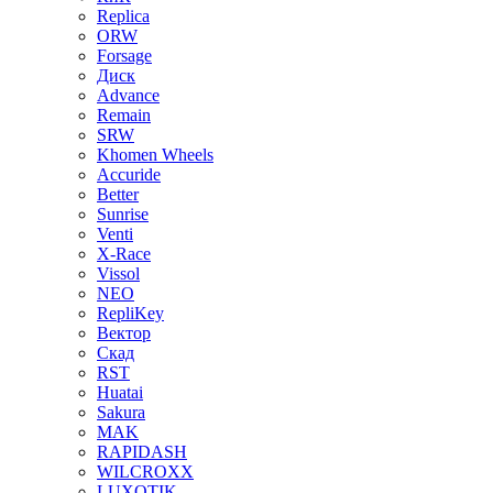
Replica
ORW
Forsage
Диск
Advance
Remain
SRW
Khomen Wheels
Accuride
Better
Sunrise
Venti
X-Race
Vissol
NEO
RepliKey
Вектор
Скад
RST
Huatai
Sakura
MAK
RAPIDASH
WILCROXX
LUXOTIK