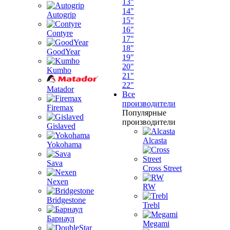
13"
14"
Autogrip
15"
16"
Contyre
17"
18"
GoodYear
19"
20"
Kumho
21"
22"
Matador
Все
производители
Firemax
Популярные
производители
Gislaved
Alcasta
Yokohama
Sava
Cross Street
Nexen
RW
Bridgestone
Trebl
Барнаул
Megami