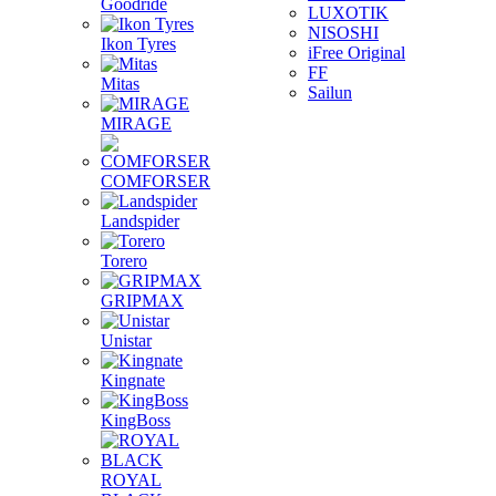
Goodride
LUXOTIK
NISOSHI
Ikon Tyres
iFree Original
FF
Mitas
Sailun
MIRAGE
COMFORSER
Landspider
Torero
GRIPMAX
Unistar
Kingnate
KingBoss
ROYAL