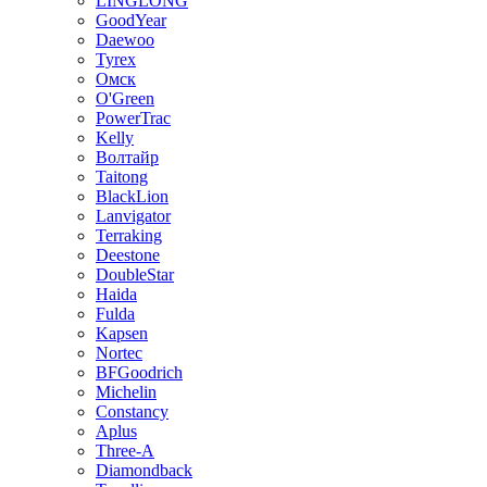
LINGLONG
GoodYear
Daewoo
Tyrex
Омск
O'Green
PowerTrac
Kelly
Волтайр
Taitong
BlackLion
Lanvigator
Terraking
Deestone
DoubleStar
Haida
Fulda
Kapsen
Nortec
BFGoodrich
Michelin
Constancy
Aplus
Three-A
Diamondback