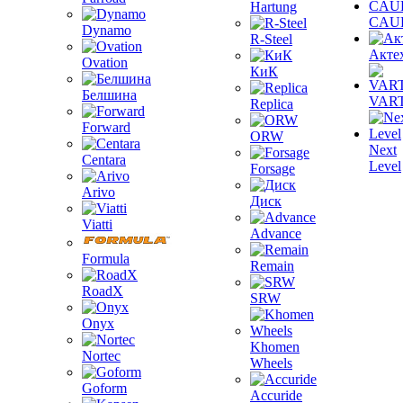
Hartung
CAU
Dynamo
R-Steel
Акте
Ovation
КиК
Белшина
VAR
Replica
Forward
ORW
Next
Centara
Level
Forsage
Arivo
Диск
Viatti
Advance
Formula
Remain
RoadX
SRW
Onyx
Khomen
Nortec
Wheels
Goform
Accuride