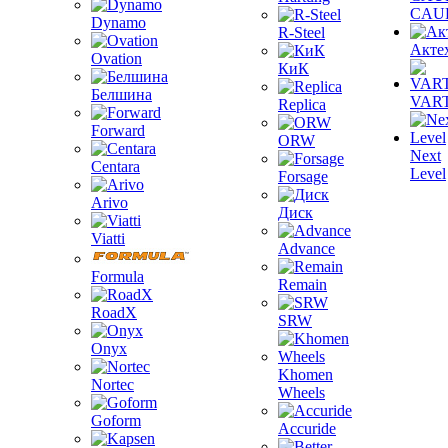
CAU
Dynamo
R-Steel
Акте
Ovation
КиК
Белшина
VAR
Replica
Forward
ORW
Next
Centara
Level
Forsage
Arivo
Диск
Viatti
Advance
Formula
Remain
RoadX
SRW
Onyx
Khomen
Nortec
Wheels
Goform
Accuride