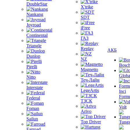
DoubleStar
X'trike
Nankang
SDT
Joyroad
iFree
Continental
ГАЗ
Triangle
Replay
АКБ
Dunlop
NZ
Bosc
Pirelli
Magnetto
Globa
Nitto
Теч-Лайн
Interstate
LegeArtis
Inci
Formu
Federal
ТЗСК
Volt
Foman
Arivo
Sailun
Top Driver
Tungs
Farroad