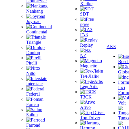
DoubleStar
X'trike
Nankang
SDT
Joyroad
iFree
Continental
ГАЗ
Triangle
Replay
АКБ
Dunlop
NZ
Bosc
Pirelli
Magnetto
Globa
Nitto
Теч-Лайн
Interstate
LegeArtis
Inci
Formu
Federal
ТЗСК
Volt
Foman
Arivo
Sailun
Top Driver
Tungs
Farroad
Hartung