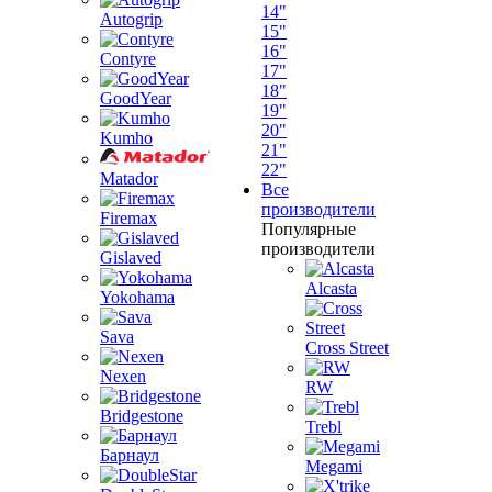
14"
Autogrip
15"
16"
Contyre
17"
18"
GoodYear
19"
20"
Kumho
21"
22"
Matador
Все
производители
Firemax
Популярные
производители
Gislaved
Alcasta
Yokohama
Sava
Cross Street
Nexen
RW
Bridgestone
Trebl
Барнаул
Megami