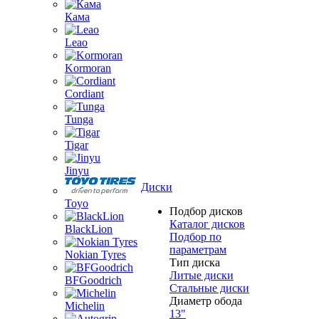
Кама
Leao
Kormoran
Cordiant
Tunga
Tigar
Jinyu
Диски
Toyo
Подбор дисков
Каталог дисков
BlackLion
Подбор по
параметрам
Nokian Tyres
Тип диска
Литые диски
BFGoodrich
Стальные диски
Диаметр обода
Michelin
13"