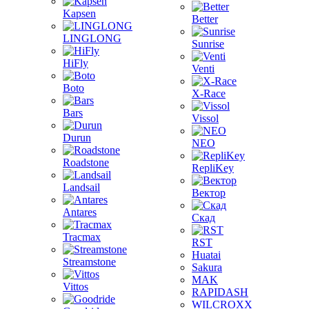
Kapsen
Better
LINGLONG
Sunrise
HiFly
Venti
Boto
X-Race
Bars
Vissol
Durun
NEO
Roadstone
RepliKey
Landsail
Вектор
Antares
Скад
Tracmax
RST
Huatai
Streamstone
Sakura
MAK
Vittos
RAPIDASH
WILCROXX