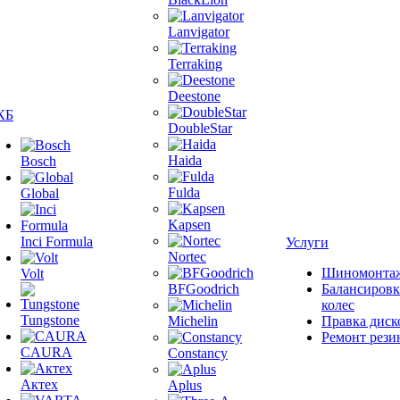
Lanvigator
Terraking
Deestone
КБ
DoubleStar
Haida
Bosch
Fulda
Global
Kapsen
Inci Formula
Услуги
Nortec
Шиномонта
Volt
BFGoodrich
Балансировк
колес
Tungstone
Michelin
Правка диск
Ремонт рези
CAURA
Constancy
Актех
Aplus