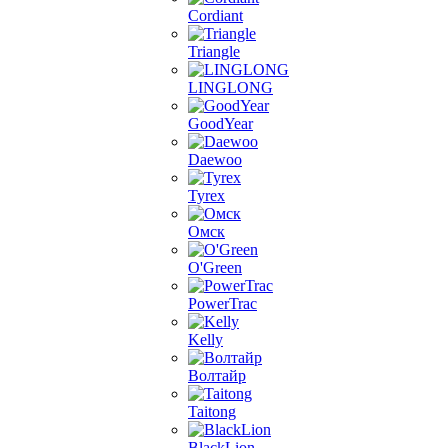
Cordiant
Triangle
LINGLONG
GoodYear
Daewoo
Tyrex
Омск
O'Green
PowerTrac
Kelly
Волтайр
Taitong
BlackLion