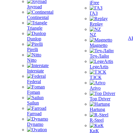
iFree
Joyroad
ГАЗ
Continental
Replay
Triangle
NZ
А
Dunlop
Magnetto
Pirelli
Теч-Лайн
Nitto
LegeArtis
Interstate
ТЗСК
Federal
Arivo
Foman
Top Driver
Sailun
Hartung
Farroad
R-Steel
Dynamo
КиК