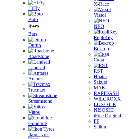
X-Race
HiFly
Vissol
Boto
NEO
Bars
RepliKey
Durun
Вектор
Roadstone
Скад
Landsail
RST
Huatai
Antares
Sakura
MAK
Tracmax
RAPIDASH
WILCROXX
Streamstone
LUXOTIK
NISOSHI
Vittos
iFree Original
FF
Goodride
Sailun
Ikon Tyres