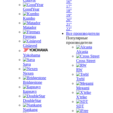
Contyre
16"
17"
GoodYear
18"
19"
Kumho
20"
21"
Matador
22"
Все производители
Firemax
Популярные
производители
Gislaved
Alcasta
Yokohama
Cross Street
Sava
RW
Nexen
Trebl
Bridgestone
Megami
Барнаул
X'trike
DoubleStar
SDT
Nankang