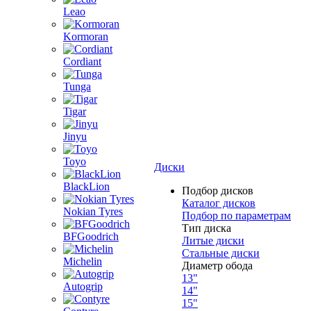
Leao
Kormoran
Cordiant
Tunga
Tigar
Jinyu
Toyo
Диски
BlackLion
Подбор дисков
Каталог дисков
Nokian Tyres
Подбор по параметрам
Тип диска
BFGoodrich
Литые диски
Стальные диски
Michelin
Диаметр обода
13"
Autogrip
14"
15"