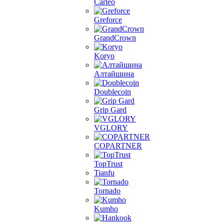
Carleo
Greforce
GrandCrown
Koryo
Алтайшина
Doublecoin
Grip Gard
VGLORY
COPARTNER
TopTrust
Tianfu
Tornado
Kumho