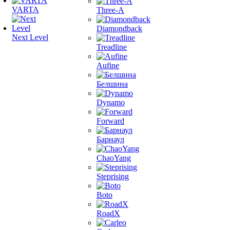
VARTA
Three-A
Diamondback
Next Level
Treadline
Aufine
Белшина
Dynamo
Forward
Барнаул
ChaoYang
Steprising
Boto
RoadX