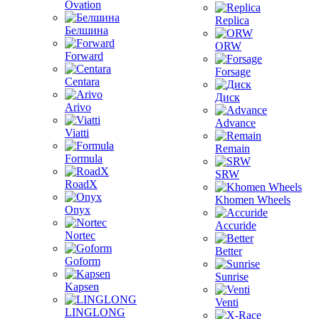
Ovation
Replica
Белшина
ORW
Forward
Forsage
Centara
Диск
Arivo
Advance
Viatti
Remain
Formula
SRW
RoadX
Khomen Wheels
Onyx
Accuride
Nortec
Better
Goform
Sunrise
Kapsen
Venti
LINGLONG