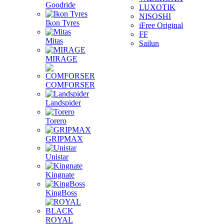
Goodride
LUXOTIK
NISOSHI
Ikon Tyres
iFree Original
FF
Mitas
Sailun
MIRAGE
COMFORSER
Landspider
Torero
GRIPMAX
Unistar
Kingnate
KingBoss
ROYAL