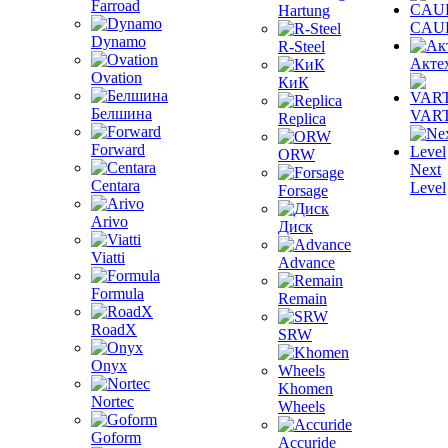
Farroad
Hartung
CAU
Dynamo
R-Steel
Акте
Ovation
КиК
Белшина
VAR
Replica
Forward
ORW
Next
Centara
Level
Forsage
Arivo
Диск
Viatti
Advance
Formula
Remain
RoadX
SRW
Onyx
Khomen
Nortec
Wheels
Goform
Accuride