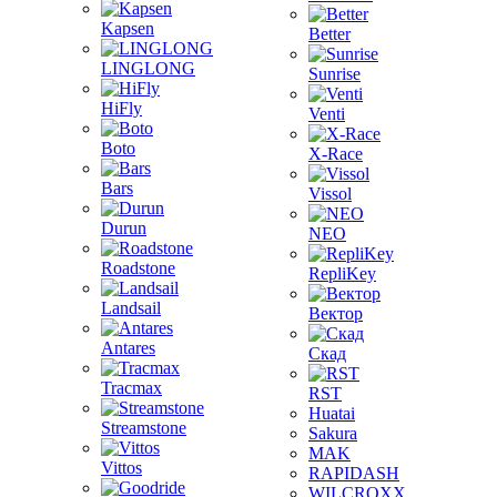
Kapsen
Better
LINGLONG
Sunrise
HiFly
Venti
Boto
X-Race
Bars
Vissol
Durun
NEO
Roadstone
RepliKey
Landsail
Вектор
Antares
Скад
Tracmax
RST
Huatai
Streamstone
Sakura
MAK
Vittos
RAPIDASH
WILCROXX