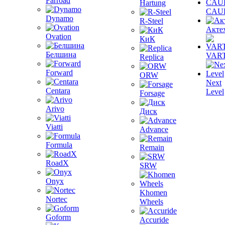
Farroad
Hartung
CAU
Dynamo
R-Steel
Акте
Ovation
КиК
Белшина
VAR
Replica
Forward
ORW
Next
Centara
Level
Forsage
Arivo
Диск
Viatti
Advance
Formula
Remain
RoadX
SRW
Onyx
Khomen
Nortec
Wheels
Goform
Accuride