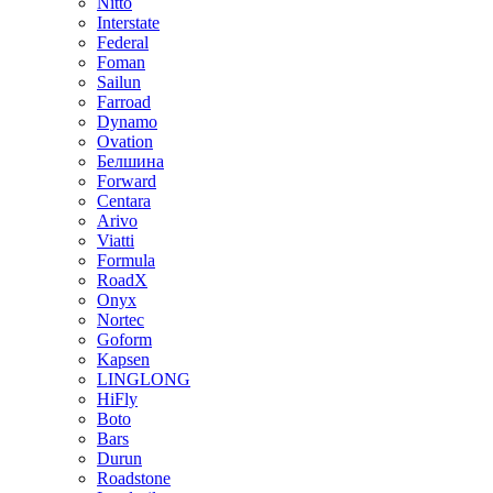
Nitto
Interstate
Federal
Foman
Sailun
Farroad
Dynamo
Ovation
Белшина
Forward
Centara
Arivo
Viatti
Formula
RoadX
Onyx
Nortec
Goform
Kapsen
LINGLONG
HiFly
Boto
Bars
Durun
Roadstone