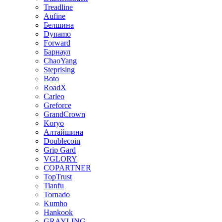
Treadline
Aufine
Белшина
Dynamo
Forward
Барнаул
ChaoYang
Steprising
Boto
RoadX
Carleo
Greforce
GrandCrown
Koryo
Алтайшина
Doublecoin
Grip Gard
VGLORY
COPARTNER
TopTrust
Tianfu
Tornado
Kumho
Hankook
GRAYLING