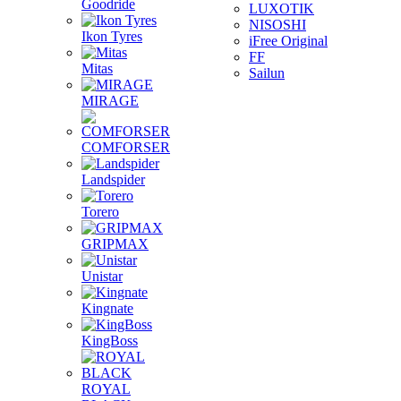
Goodride
LUXOTIK
NISOSHI
Ikon Tyres
iFree Original
FF
Mitas
Sailun
MIRAGE
COMFORSER
Landspider
Torero
GRIPMAX
Unistar
Kingnate
KingBoss
ROYAL