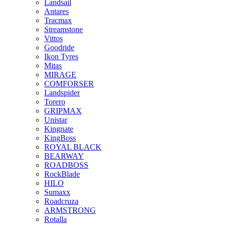
Landsail
Antares
Tracmax
Streamstone
Vittos
Goodride
Ikon Tyres
Mitas
MIRAGE
COMFORSER
Landspider
Torero
GRIPMAX
Unistar
Kingnate
KingBoss
ROYAL BLACK
BEARWAY
ROADBOSS
RockBlade
HILO
Sumaxx
Roadcruza
ARMSTRONG
Rotalla