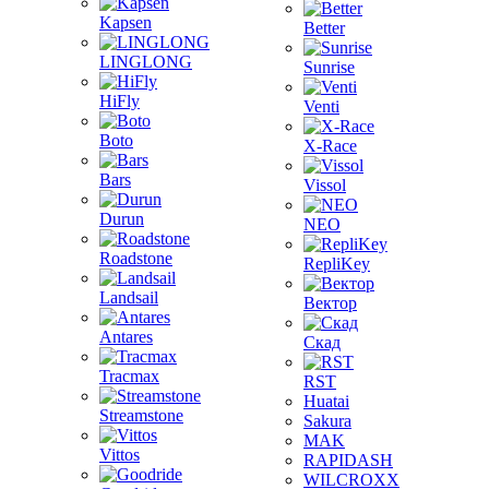
Kapsen
Better
LINGLONG
Sunrise
HiFly
Venti
Boto
X-Race
Bars
Vissol
Durun
NEO
Roadstone
RepliKey
Landsail
Вектор
Antares
Скад
Tracmax
RST
Huatai
Streamstone
Sakura
MAK
Vittos
RAPIDASH
WILCROXX