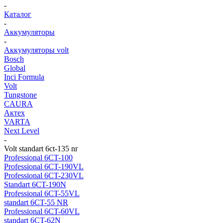
-
Каталог
-
Аккумуляторы
-
Аккумуляторы volt
Bosch
Global
Inci Formula
Volt
Tungstone
CAURA
Актех
VARTA
Next Level
-
Volt standart 6ct-135 nr
Professional 6CT-100
Professional 6CT-190VL
Professional 6CT-230VL
Standart 6CT-190N
Professional 6CT-55VL
standart 6CT-55 NR
Professional 6CT-60VL
standart 6CT-62N