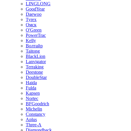
LINGLONG
GoodYear
Daewoo
Tyrex
Омск
O'Green
PowerTrac
Kelly
Волтайр
Taitong
BlackLion
Lanvigator
Terraking
Deestone
DoubleStar
Haida
Fulda
Kapsen
Nortec
BFGoodrich
Michelin
Constancy
Aplus
Three-A
Diamondback