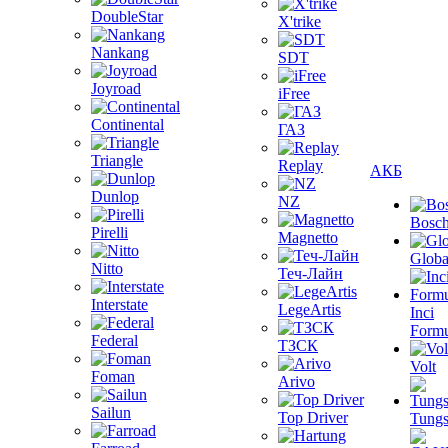
DoubleStar
X'trike
Nankang
SDT
Joyroad
iFree
Continental
ГАЗ
Triangle
Replay
АКБ
Dunlop
NZ
Bosc
Pirelli
Magnetto
Globa
Nitto
Теч-Лайн
Interstate
LegeArtis
Inci
Formu
Federal
ТЗСК
Volt
Foman
Arivo
Sailun
Top Driver
Tungs