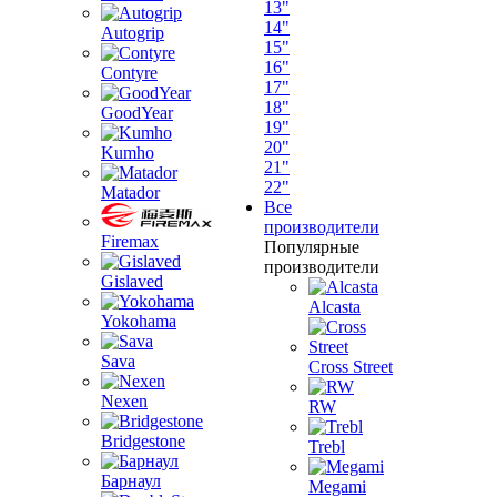
13"
14"
Autogrip
15"
16"
Contyre
17"
18"
GoodYear
19"
20"
Kumho
21"
22"
Matador
Все
производители
Firemax
Популярные
производители
Gislaved
Alcasta
Yokohama
Sava
Cross Street
Nexen
RW
Bridgestone
Trebl
Барнаул
Megami