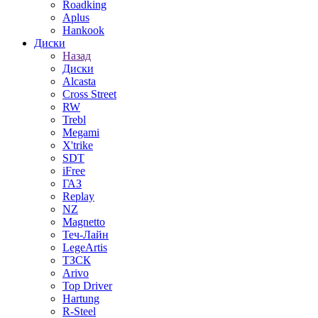
Roadking
Aplus
Hankook
Диски
Назад
Диски
Alcasta
Cross Street
RW
Trebl
Megami
X'trike
SDT
iFree
ГАЗ
Replay
NZ
Magnetto
Теч-Лайн
LegeArtis
ТЗСК
Arivo
Top Driver
Hartung
R-Steel