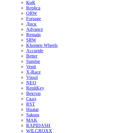
КиК
Replica
ORW
Forsage
Диск
Advance
Remain
SRW
Khomen Wheels
Accuride
Better
Sunrise
Venti
X-Race
Vissol
NEO
RepliKey
Вектор
Скад
RST
Huatai
Sakura
MAK
RAPIDASH
WILCROXX