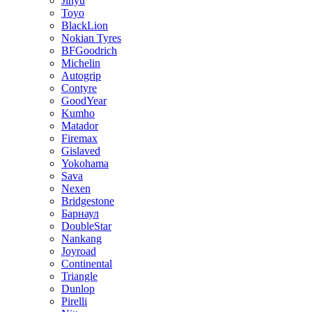
Jinyu
Toyo
BlackLion
Nokian Tyres
BFGoodrich
Michelin
Autogrip
Contyre
GoodYear
Kumho
Matador
Firemax
Gislaved
Yokohama
Sava
Nexen
Bridgestone
Барнаул
DoubleStar
Nankang
Joyroad
Continental
Triangle
Dunlop
Pirelli