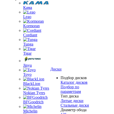
Кама
Leao
Kormoran
Cordiant
Tunga
Tigar
Jinyu
Диски
Toyo
Подбор дисков
Каталог дисков
BlackLion
Подбор по
параметрам
Nokian Tyres
Тип диска
Литые диски
BFGoodrich
Стальные диски
Диаметр обода
Michelin