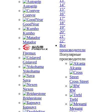
13"
14"
Autogrip
15"
16"
Contyre
17"
18"
GoodYear
19"
20"
Kumho
21"
22"
Matador
Все
производители
Firemax
Популярные
производители
Gislaved
Alcasta
Yokohama
Sava
Cross Street
Nexen
RW
Bridgestone
Trebl
Барнаул
Megami