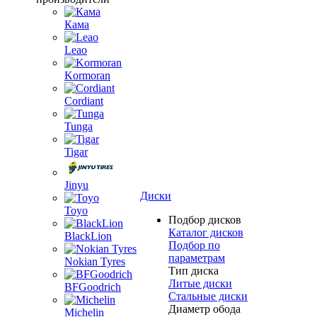
Кама
Leao
Kormoran
Cordiant
Tunga
Tigar
Jinyu
Диски
Toyo
Подбор дисков
Каталог дисков
BlackLion
Подбор по
параметрам
Nokian Tyres
Тип диска
Литые диски
BFGoodrich
Стальные диски
Диаметр обода
Michelin