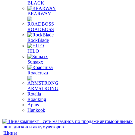
BLACK
BEARWAY
ROADBOSS
RockBlade
HILO
Sumaxx
Roadcruza
ARMSTRONG
Rotalla
Roadking
Aplus
Hankook
Шины