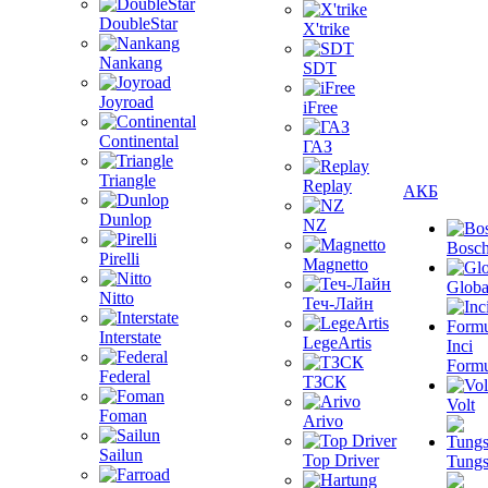
DoubleStar
X'trike
Nankang
SDT
Joyroad
iFree
Continental
ГАЗ
Triangle
Replay
АКБ
Dunlop
NZ
Bosc
Pirelli
Magnetto
Globa
Nitto
Теч-Лайн
Interstate
LegeArtis
Inci
Formu
Federal
ТЗСК
Volt
Foman
Arivo
Sailun
Top Driver
Tungs