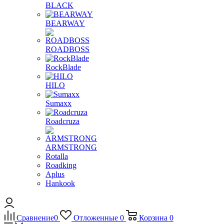
BLACK
BEARWAY
ROADBOSS
RockBlade
HILO
Sumaxx
Roadcruza
ARMSTRONG
Rotalla
Roadking
Aplus
Hankook
Сравнение
0
Отложенные
0
Корзина
0