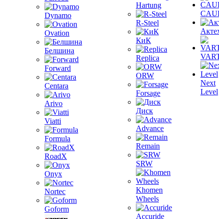
Hartung
CAU
Dynamo
R-Steel
Акте
Ovation
КиК
Белшина
VAR
Replica
Forward
ORW
Next
Centara
Level
Forsage
Arivo
Диск
Viatti
Advance
Formula
Remain
RoadX
SRW
Onyx
Khomen
Nortec
Wheels
Goform
Accuride