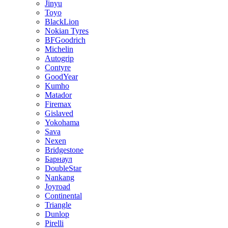
Jinyu
Toyo
BlackLion
Nokian Tyres
BFGoodrich
Michelin
Autogrip
Contyre
GoodYear
Kumho
Matador
Firemax
Gislaved
Yokohama
Sava
Nexen
Bridgestone
Барнаул
DoubleStar
Nankang
Joyroad
Continental
Triangle
Dunlop
Pirelli