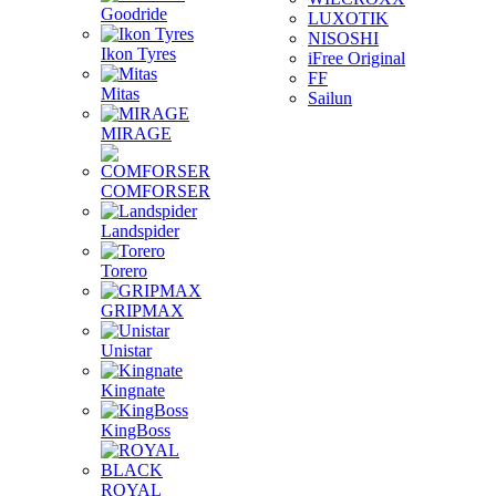
Goodride
LUXOTIK
NISOSHI
Ikon Tyres
iFree Original
FF
Mitas
Sailun
MIRAGE
COMFORSER
Landspider
Torero
GRIPMAX
Unistar
Kingnate
KingBoss
ROYAL