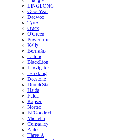
Triangle
LINGLONG
GoodYear
Daewoo
Tyrex
Омск
O'Green
PowerTrac
Kelly
Волтайр
Taitong
BlackLion
Lanvigator
Terraking
Deestone
DoubleStar
Haida
Fulda
Kapsen
Nortec
BFGoodrich
Michelin
Constancy
Aplus
Three-A