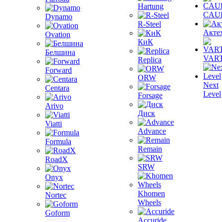
Hartung
CAU
Dynamo
R-Steel
Акте
Ovation
КиК
Белшина
VAR
Replica
Forward
ORW
Next
Centara
Level
Forsage
Arivo
Диск
Viatti
Advance
Formula
Remain
RoadX
SRW
Onyx
Khomen
Nortec
Wheels
Goform
Accuride