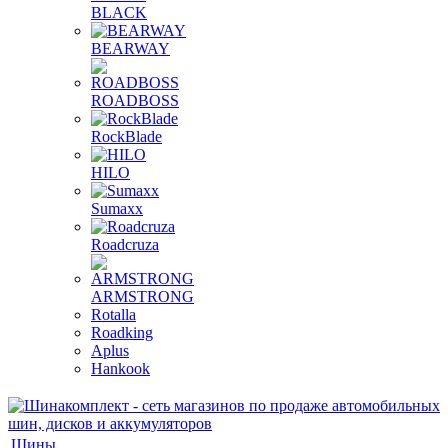
BLACK
BEARWAY
ROADBOSS
RockBlade
HILO
Sumaxx
Roadcruza
ARMSTRONG
Rotalla
Roadking
Aplus
Hankook
Шины