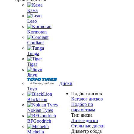
Кама
Leao
Kormoran
Cordiant
Tunga
Tigar
Jinyu
Диски
Toyo
Подбор дисков
Каталог дисков
BlackLion
Подбор по
параметрам
Nokian Tyres
Тип диска
Литые диски
BFGoodrich
Стальные диски
Диаметр обода
Michelin