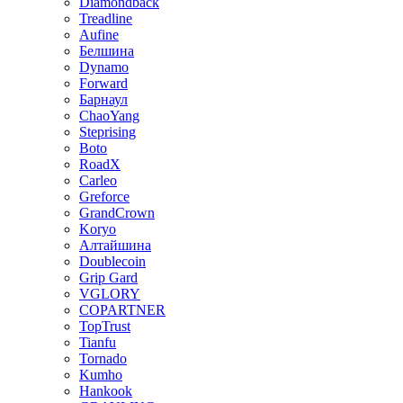
Diamondback
Treadline
Aufine
Белшина
Dynamo
Forward
Барнаул
ChaoYang
Steprising
Boto
RoadX
Carleo
Greforce
GrandCrown
Koryo
Алтайшина
Doublecoin
Grip Gard
VGLORY
COPARTNER
TopTrust
Tianfu
Tornado
Kumho
Hankook