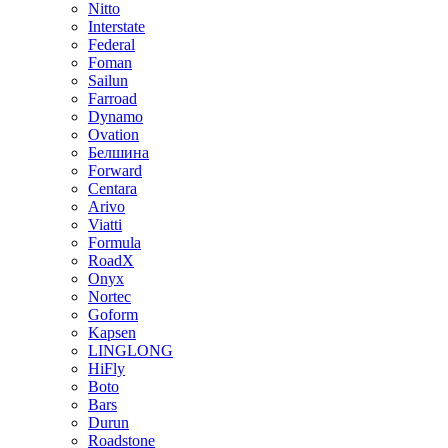
Nitto
Interstate
Federal
Foman
Sailun
Farroad
Dynamo
Ovation
Белшина
Forward
Centara
Arivo
Viatti
Formula
RoadX
Onyx
Nortec
Goform
Kapsen
LINGLONG
HiFly
Boto
Bars
Durun
Roadstone