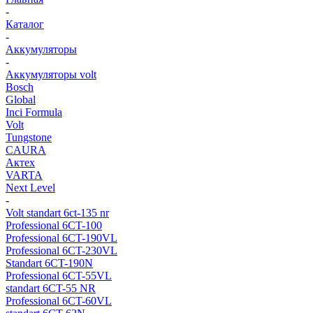
-
Каталог
-
Аккумуляторы
-
Аккумуляторы volt
Bosch
Global
Inci Formula
Volt
Tungstone
CAURA
Актех
VARTA
Next Level
-
Volt standart 6ct-135 nr
Professional 6CT-100
Professional 6CT-190VL
Professional 6CT-230VL
Standart 6CT-190N
Professional 6CT-55VL
standart 6CT-55 NR
Professional 6CT-60VL