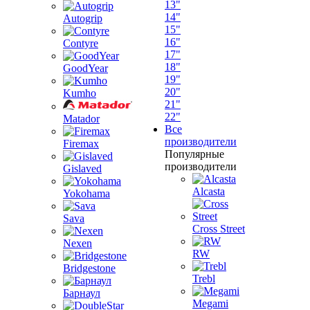
13"
14"
Autogrip
15"
16"
Contyre
17"
18"
GoodYear
19"
20"
Kumho
21"
22"
Matador
Все
производители
Firemax
Популярные
производители
Gislaved
Alcasta
Yokohama
Sava
Cross Street
Nexen
RW
Bridgestone
Trebl
Барнаул
Megami