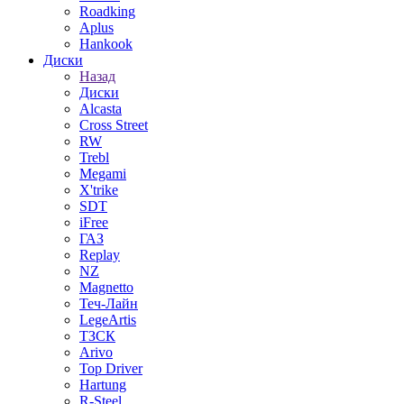
Roadking
Aplus
Hankook
Диски
Назад
Диски
Alcasta
Cross Street
RW
Trebl
Megami
X'trike
SDT
iFree
ГАЗ
Replay
NZ
Magnetto
Теч-Лайн
LegeArtis
ТЗСК
Arivo
Top Driver
Hartung
R-Steel