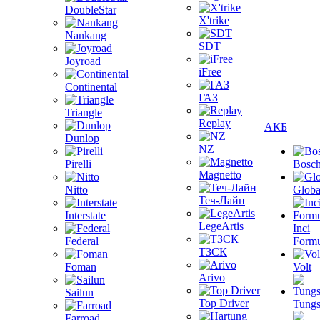
DoubleStar
X'trike
Nankang
SDT
Joyroad
iFree
Continental
ГАЗ
Triangle
Replay
АКБ
Dunlop
NZ
Pirelli
Bosc
Magnetto
Nitto
Globa
Теч-Лайн
Interstate
LegeArtis
Inci
Federal
Formu
ТЗСК
Foman
Volt
Arivo
Sailun
Top Driver
Tungs
Farroad