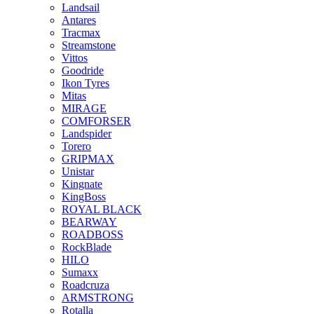
Landsail
Antares
Tracmax
Streamstone
Vittos
Goodride
Ikon Tyres
Mitas
MIRAGE
COMFORSER
Landspider
Torero
GRIPMAX
Unistar
Kingnate
KingBoss
ROYAL BLACK
BEARWAY
ROADBOSS
RockBlade
HILO
Sumaxx
Roadcruza
ARMSTRONG
Rotalla