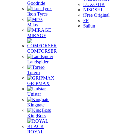
Goodride
LUXOTIK
NISOSHI
Ikon Tyres
iFree Original
FF
Mitas
Sailun
MIRAGE
COMFORSER
Landspider
Torero
GRIPMAX
Unistar
Kingnate
KingBoss
ROYAL