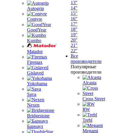
13"
14"
Autogrip
15"
16"
Contyre
17"
18"
GoodYear
19"
20"
Kumho
21"
22"
Matador
Все
производители
Firemax
Популярные
производители
Gislaved
Alcasta
Yokohama
Sava
Cross Street
Nexen
RW
Bridgestone
Trebl
Барнаул
Megami