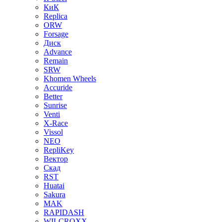
КиК
Replica
ORW
Forsage
Диск
Advance
Remain
SRW
Khomen Wheels
Accuride
Better
Sunrise
Venti
X-Race
Vissol
NEO
RepliKey
Вектор
Скад
RST
Huatai
Sakura
MAK
RAPIDASH
WILCROXX