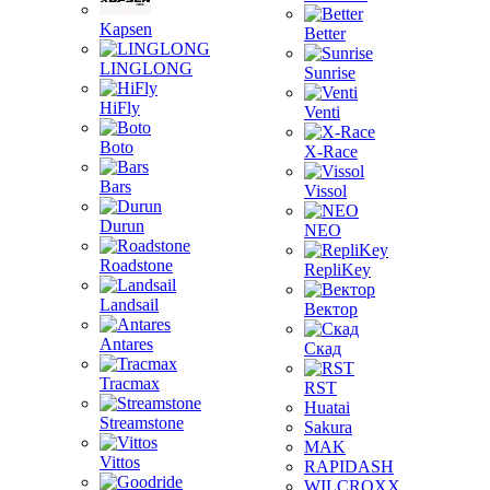
Kapsen
Better
LINGLONG
Sunrise
HiFly
Venti
Boto
X-Race
Bars
Vissol
Durun
NEO
Roadstone
RepliKey
Landsail
Вектор
Antares
Скад
Tracmax
RST
Huatai
Streamstone
Sakura
MAK
Vittos
RAPIDASH
WILCROXX