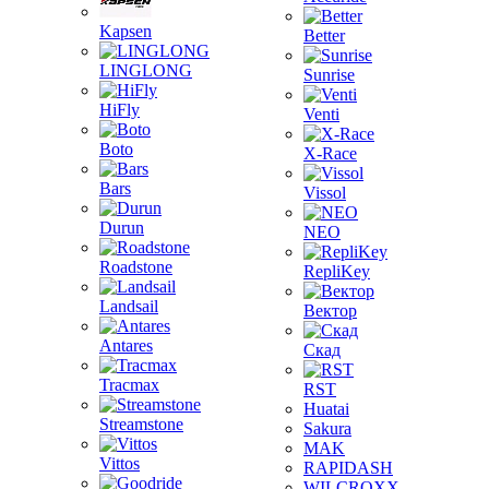
Kapsen
Better
LINGLONG
Sunrise
HiFly
Venti
Boto
X-Race
Bars
Vissol
Durun
NEO
Roadstone
RepliKey
Landsail
Вектор
Antares
Скад
Tracmax
RST
Huatai
Streamstone
Sakura
MAK
Vittos
RAPIDASH
WILCROXX