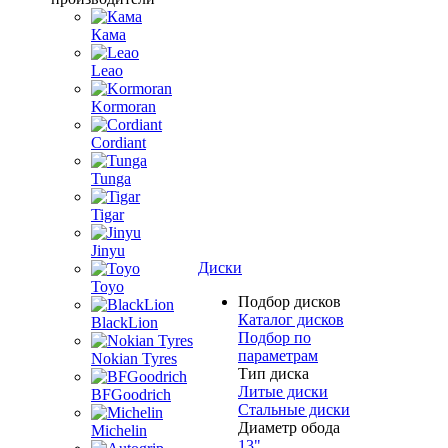
Кама
Leao
Kormoran
Cordiant
Tunga
Tigar
Jinyu
Диски
Toyo
Подбор дисков
Каталог дисков
BlackLion
Подбор по
параметрам
Nokian Tyres
Тип диска
Литые диски
BFGoodrich
Стальные диски
Диаметр обода
Michelin
13"