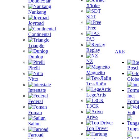
DoubleStar
X'trike
Nankang
SDT
Joyroad
iFree
Continental
ГАЗ
Triangle
Replay
АКБ
Dunlop
NZ
Pirelli
Bosc
Magnetto
Nitto
Globa
Теч-Лайн
Interstate
LegeArtis
Inci
Federal
Formu
ТЗСК
Foman
Volt
Arivo
Sailun
Top Driver
Tungs
Farroad