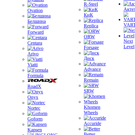
R-Steel
Акте
Ovation
КиК
Белшина
VAR
Replica
Forward
ORW
Next
Centara
Level
Forsage
Arivo
Диск
Viatti
Advance
Formula
Remain
RoadX
SRW
Onyx
Khomen
Nortec
Wheels
Goform
Accuride
Kapsen
Better