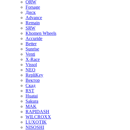
ORW
Forsage
Диск
Advance
Remain
SRW
Khomen Wheels
Accuride
Better
Sunrise
Venti
X-Race
Vissol
NEO
RepliKey
Вектор
Скад
RST
Huatai
Sakura
MAK
RAPIDASH
WILCROXX
LUXOTIK
NISOSHI