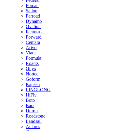
Federal
Foman
Sailun
Farroad
Dynamo
Ovation
Белшина
Forward
Centara
Arivo
Viatti
Formula
RoadX
Onyx
Nortec
Goform
Kapsen
LINGLONG
HiFly
Boto
Bars
Durun
Roadstone
Landsail
Antares