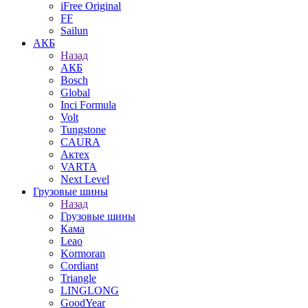
iFree Original
FF
Sailun
АКБ
Назад
АКБ
Bosch
Global
Inci Formula
Volt
Tungstone
CAURA
Актех
VARTA
Next Level
Грузовые шины
Назад
Грузовые шины
Кама
Leao
Kormoran
Cordiant
Triangle
LINGLONG
GoodYear