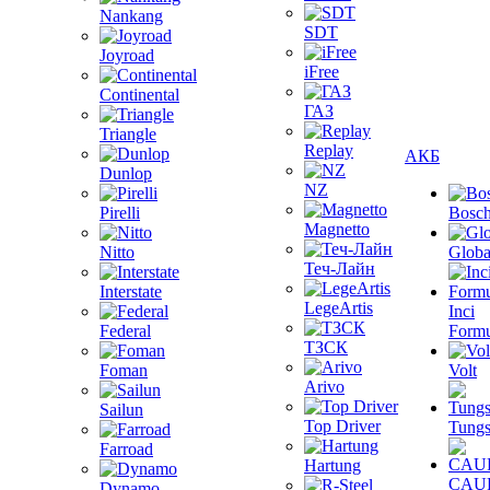
Nankang
SDT
Joyroad
iFree
Continental
ГАЗ
Triangle
Replay
АКБ
Dunlop
NZ
Pirelli
Bosc
Magnetto
Nitto
Globa
Теч-Лайн
Interstate
LegeArtis
Inci
Federal
Formu
ТЗСК
Foman
Volt
Arivo
Sailun
Top Driver
Tungs
Farroad
Hartung
CAU
Dynamo