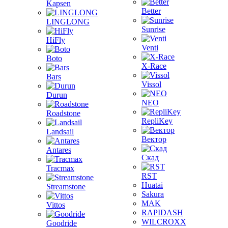
Kapsen
Better
LINGLONG
Sunrise
HiFly
Venti
Boto
X-Race
Bars
Vissol
Durun
NEO
Roadstone
RepliKey
Landsail
Вектор
Antares
Скад
Tracmax
RST
Huatai
Streamstone
Sakura
MAK
Vittos
RAPIDASH
WILCROXX
Goodride