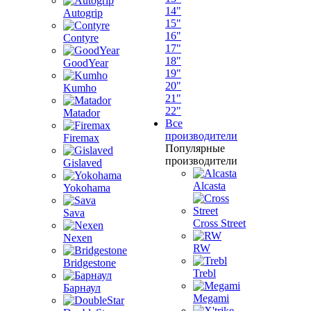
14"
Autogrip
15"
16"
Contyre
17"
18"
GoodYear
19"
20"
Kumho
21"
22"
Matador
Все
производители
Firemax
Популярные
производители
Gislaved
Alcasta
Yokohama
Sava
Cross Street
Nexen
RW
Bridgestone
Trebl
Барнаул
Megami