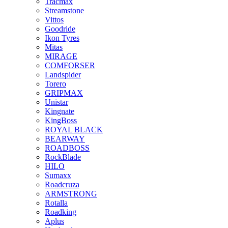
Tracmax
Streamstone
Vittos
Goodride
Ikon Tyres
Mitas
MIRAGE
COMFORSER
Landspider
Torero
GRIPMAX
Unistar
Kingnate
KingBoss
ROYAL BLACK
BEARWAY
ROADBOSS
RockBlade
HILO
Sumaxx
Roadcruza
ARMSTRONG
Rotalla
Roadking
Aplus