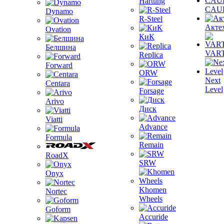
Hartung
CAU
Dynamo
R-Steel
Акте
Ovation
КиК
Белшина
VAR
Replica
Forward
ORW
Next
Centara
Level
Forsage
Arivo
Диск
Viatti
Advance
Formula
Remain
RoadX
SRW
Onyx
Khomen
Nortec
Wheels
Goform
Accuride