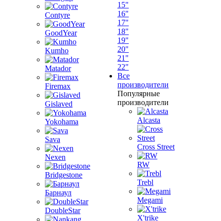
15"
16"
Contyre
17"
18"
GoodYear
19"
20"
Kumho
21"
22"
Matador
Все
производители
Firemax
Популярные
производители
Gislaved
Alcasta
Yokohama
Sava
Cross Street
Nexen
RW
Bridgestone
Trebl
Барнаул
Megami
DoubleStar
X'trike