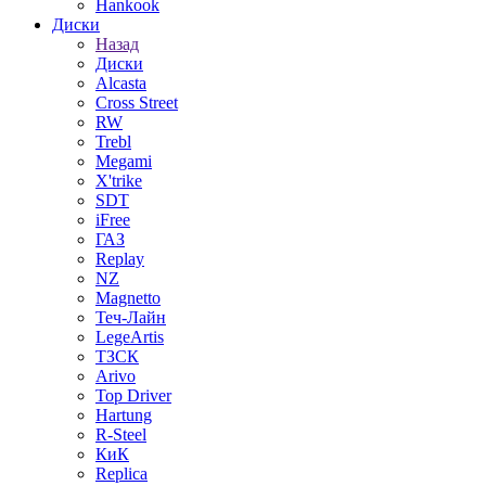
Hankook
Диски
Назад
Диски
Alcasta
Cross Street
RW
Trebl
Megami
X'trike
SDT
iFree
ГАЗ
Replay
NZ
Magnetto
Теч-Лайн
LegeArtis
ТЗСК
Arivo
Top Driver
Hartung
R-Steel
КиК
Replica