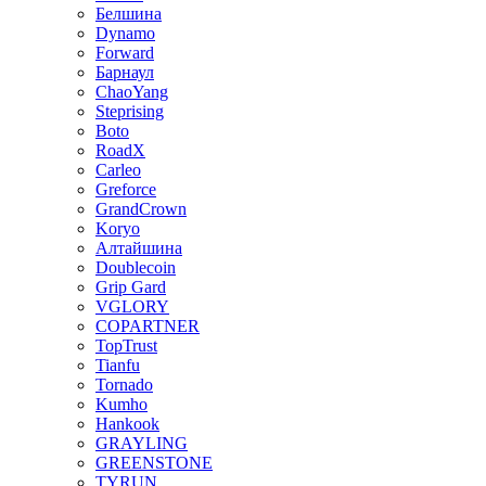
Белшина
Dynamo
Forward
Барнаул
ChaoYang
Steprising
Boto
RoadX
Carleo
Greforce
GrandCrown
Koryo
Алтайшина
Doublecoin
Grip Gard
VGLORY
COPARTNER
TopTrust
Tianfu
Tornado
Kumho
Hankook
GRAYLING
GREENSTONE
TYRUN