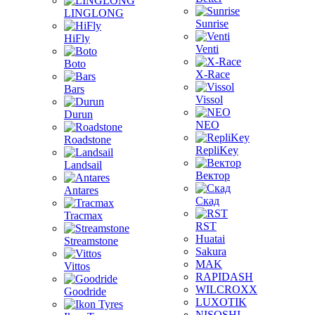
LINGLONG
Sunrise
HiFly
Venti
Boto
X-Race
Bars
Vissol
Durun
NEO
Roadstone
RepliKey
Landsail
Вектор
Antares
Скад
Tracmax
RST
Huatai
Streamstone
Sakura
MAK
Vittos
RAPIDASH
WILCROXX
Goodride
LUXOTIK
NISOSHI