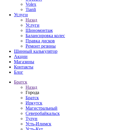
Volex
Tianli
Услуги
Назад
Услуги
Шиномонтаж
Балансировка колес
Правка дисков
Ремонт резины
Шинный калькулятор
Акции
Магазины
Контакты
Блог
Братск
Назад
Города
Братск
Иркутск
Магистральный
Северобайкальск
Тулун
Усть-Илимск
Усть-Кут