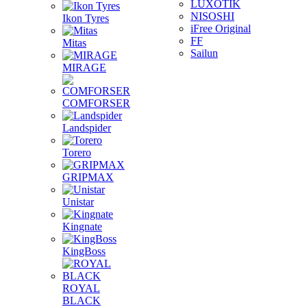
LUXOTIK
NISOSHI
Ikon Tyres
iFree Original
FF
Mitas
Sailun
MIRAGE
COMFORSER
Landspider
Torero
GRIPMAX
Unistar
Kingnate
KingBoss
ROYAL
BLACK