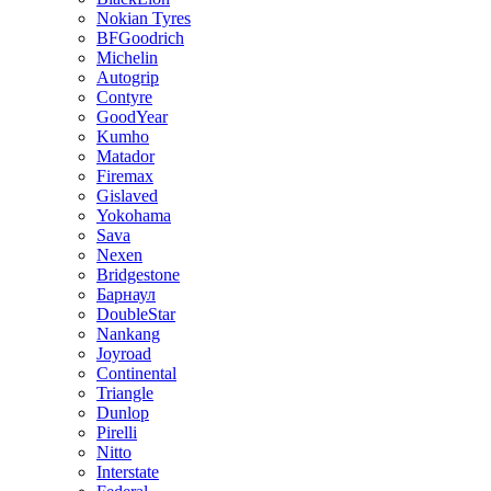
Nokian Tyres
BFGoodrich
Michelin
Autogrip
Contyre
GoodYear
Kumho
Matador
Firemax
Gislaved
Yokohama
Sava
Nexen
Bridgestone
Барнаул
DoubleStar
Nankang
Joyroad
Continental
Triangle
Dunlop
Pirelli
Nitto
Interstate