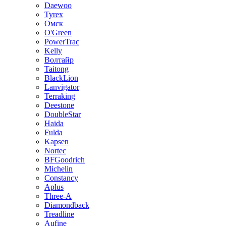
Daewoo
Tyrex
Омск
O'Green
PowerTrac
Kelly
Волтайр
Taitong
BlackLion
Lanvigator
Terraking
Deestone
DoubleStar
Haida
Fulda
Kapsen
Nortec
BFGoodrich
Michelin
Constancy
Aplus
Three-A
Diamondback
Treadline
Aufine