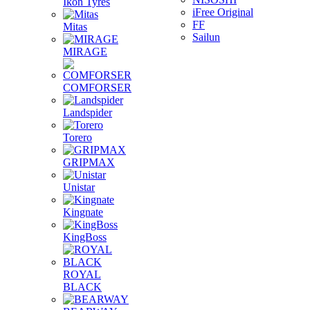
Ikon Tyres
iFree Original
FF
Mitas
Sailun
MIRAGE
COMFORSER
Landspider
Torero
GRIPMAX
Unistar
Kingnate
KingBoss
ROYAL
BLACK