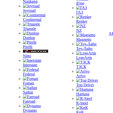
Nankang
iFree
Joyroad
ГАЗ
Continental
Replay
Triangle
NZ
А
Dunlop
Magnetto
Pirelli
Теч-Лайн
Nitto
LegeArtis
Interstate
ТЗСК
Federal
Arivo
Foman
Top Driver
Sailun
Hartung
Farroad
R-Steel
Dynamo
КиК