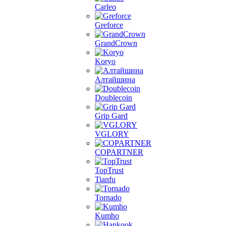
Carleo
Greforce
GrandCrown
Koryo
Алтайшина
Doublecoin
Grip Gard
VGLORY
COPARTNER
TopTrust
Tianfu
Tornado
Kumho