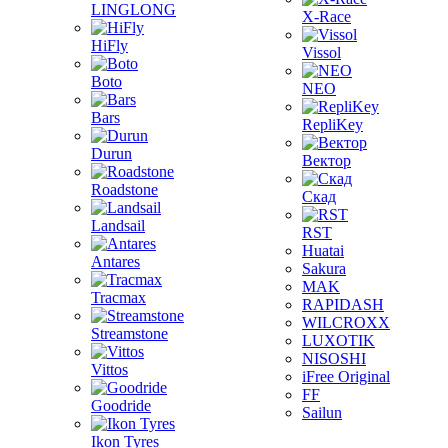
LINGLONG
X-Race
HiFly
Vissol
Boto
NEO
Bars
RepliKey
Durun
Вектор
Roadstone
Скад
Landsail
RST
Huatai
Antares
Sakura
MAK
Tracmax
RAPIDASH
WILCROXX
Streamstone
LUXOTIK
NISOSHI
Vittos
iFree Original
FF
Goodride
Sailun
Ikon Tyres