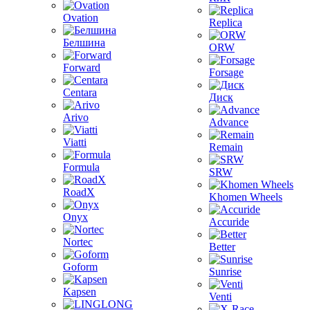
Ovation
Replica
Белшина
ORW
Forward
Forsage
Centara
Диск
Arivo
Advance
Viatti
Remain
Formula
SRW
RoadX
Khomen Wheels
Onyx
Accuride
Nortec
Better
Goform
Sunrise
Kapsen
Venti