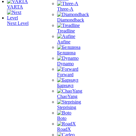
VARTA
Three-A
Diamondback
Next Level
Treadline
Aufine
Белшина
Dynamo
Forward
Барнаул
ChaoYang
Steprising
Boto
RoadX