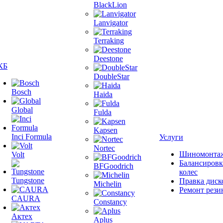
BlackLion
Lanvigator
Terraking
Deestone
КБ
DoubleStar
Bosch
Haida
Global
Fulda
Kapsen
Inci Formula
Услуги
Nortec
Шиномонта
Volt
Балансировк
BFGoodrich
колес
Tungstone
Правка диск
Michelin
Ремонт рези
CAURA
Constancy
Актех
Aplus