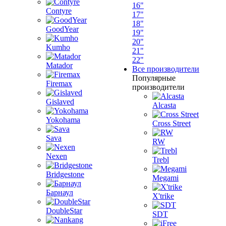
16"
Contyre
17"
18"
GoodYear
19"
20"
Kumho
21"
22"
Matador
Все производители
Популярные
Firemax
производители
Gislaved
Alcasta
Yokohama
Cross Street
Sava
RW
Nexen
Trebl
Bridgestone
Megami
Барнаул
X'trike
DoubleStar
SDT