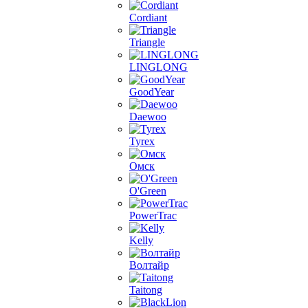
Cordiant
Triangle
LINGLONG
GoodYear
Daewoo
Tyrex
Омск
O'Green
PowerTrac
Kelly
Волтайр
Taitong