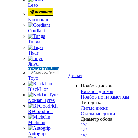
Leao
Kormoran
Cordiant
Tunga
Tigar
Jinyu
Диски
Toyo
Подбор дисков
BlackLion
Каталог дисков
Подбор по параметрам
Nokian Tyres
Тип диска
Литые диски
BFGoodrich
Стальные диски
Диаметр обода
Michelin
13"
14"
Autogrip
15"