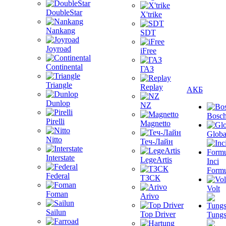
DoubleStar
X'trike
Nankang
SDT
Joyroad
iFree
Continental
ГАЗ
Triangle
Replay
АКБ
Dunlop
NZ
Bosc
Pirelli
Magnetto
Globa
Nitto
Теч-Лайн
Interstate
LegeArtis
Inci
Formu
Federal
ТЗСК
Volt
Foman
Arivo
Sailun
Top Driver
Tungs