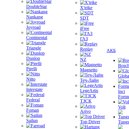
DoubleStar
X'trike
Nankang
SDT
Joyroad
iFree
Continental
ГАЗ
Triangle
Replay
АКБ
Dunlop
NZ
Bosc
Pirelli
Magnetto
Globa
Nitto
Теч-Лайн
Interstate
LegeArtis
Inci
Formu
Federal
ТЗСК
Volt
Foman
Arivo
Sailun
Top Driver
Tungs