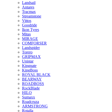
Landsail
Antares
Tracmax
Streamstone
Vittos
Goodride
Ikon Tyres
Mitas
MIRAGE
COMFORSER
Landspider
Torero
GRIPMAX
Unistar
Kingnate
KingBoss
ROYAL BLACK
BEARWAY
ROADBOSS
RockBlade
HILO
Sumaxx
Roadcruza
ARMSTRONG
Rotalla