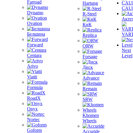
Farroad
Hartung
CAU
Dynamo
R-Steel
Акте
Ovation
КиК
Белшина
VAR
Replica
Forward
ORW
Next
Centara
Level
Forsage
Arivo
Диск
Viatti
Advance
Formula
Remain
RoadX
SRW
Onyx
Khomen
Nortec
Wheels
Goform
Accuride