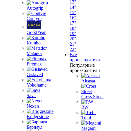
13"
14"
Autogrip
15"
16"
Contyre
17"
18"
GoodYear
19"
20"
Kumho
21"
22"
Matador
Все
производители
Firemax
Популярные
производители
Gislaved
Alcasta
Yokohama
Sava
Cross Street
Nexen
RW
Bridgestone
Trebl
Барнаул
Megami