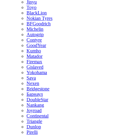
Jinyu
Toyo
BlackLion
Nokian Tyres
BFGoodrich
Michelin
Autogrip
Contyre
GoodYear
Kumho
Matador
Firemax
Gislaved
Yokohama
Sava
Nexen
Bridgestone
Барнаул
DoubleStar
Nankang
Joyroad
Continental
Triangle
Dunlop
Pirelli