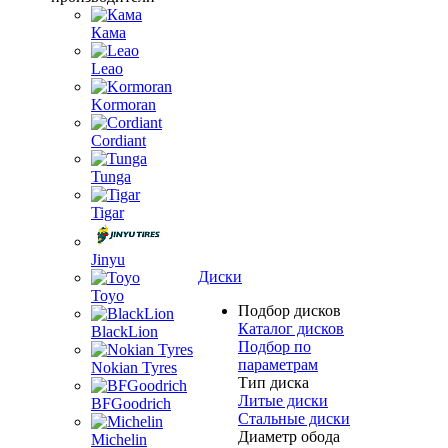
Кама
Leao
Kormoran
Cordiant
Tunga
Tigar
Jinyu
Диски
Toyo
Подбор дисков
Каталог дисков
BlackLion
Подбор по
параметрам
Nokian Tyres
Тип диска
Литые диски
BFGoodrich
Стальные диски
Диаметр обода
Michelin