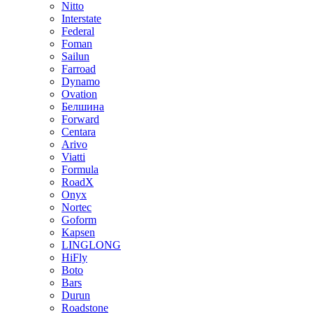
Nitto
Interstate
Federal
Foman
Sailun
Farroad
Dynamo
Ovation
Белшина
Forward
Centara
Arivo
Viatti
Formula
RoadX
Onyx
Nortec
Goform
Kapsen
LINGLONG
HiFly
Boto
Bars
Durun
Roadstone