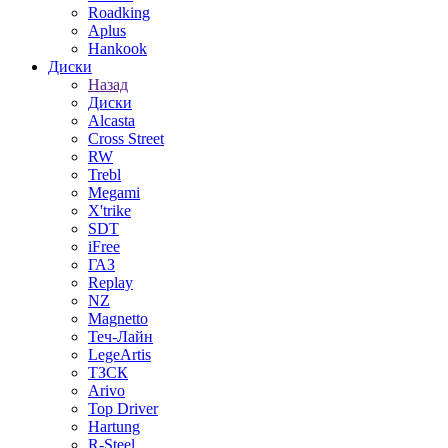
Roadking
Aplus
Hankook
Диски
Назад
Диски
Alcasta
Cross Street
RW
Trebl
Megami
X'trike
SDT
iFree
ГАЗ
Replay
NZ
Magnetto
Теч-Лайн
LegeArtis
ТЗСК
Arivo
Top Driver
Hartung
R-Steel