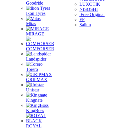
Goodride
LUXOTIK
NISOSHI
Ikon Tyres
iFree Original
FF
Mitas
Sailun
MIRAGE
COMFORSER
Landspider
Torero
GRIPMAX
Unistar
Kingnate
KingBoss
ROYAL