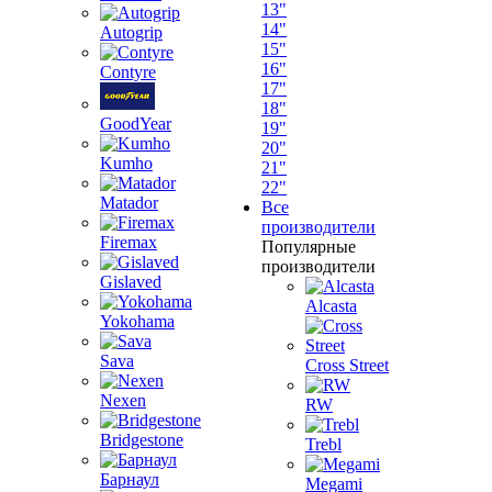
13"
14"
Autogrip
15"
16"
Contyre
17"
18"
GoodYear
19"
20"
Kumho
21"
22"
Matador
Все
производители
Firemax
Популярные
производители
Gislaved
Alcasta
Yokohama
Sava
Cross Street
Nexen
RW
Bridgestone
Trebl
Барнаул
Megami