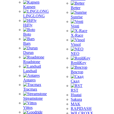
Kapsen
Better
LINGLONG
Sunrise
HiFly
Venti
Boto
X-Race
Bars
Vissol
Durun
NEO
Roadstone
RepliKey
Landsail
Вектор
Antares
Скад
Tracmax
RST
Huatai
Streamstone
Sakura
MAK
Vittos
RAPIDASH
WILCROXX