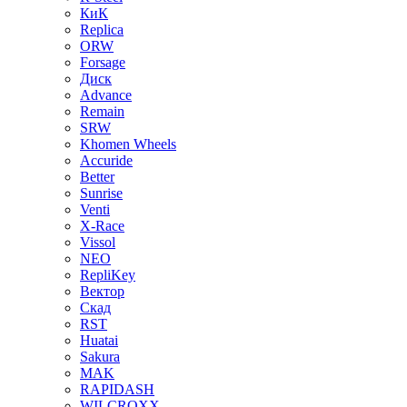
КиК
Replica
ORW
Forsage
Диск
Advance
Remain
SRW
Khomen Wheels
Accuride
Better
Sunrise
Venti
X-Race
Vissol
NEO
RepliKey
Вектор
Скад
RST
Huatai
Sakura
MAK
RAPIDASH
WILCROXX