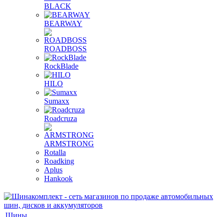
BLACK
BEARWAY
ROADBOSS
RockBlade
HILO
Sumaxx
Roadcruza
ARMSTRONG
Rotalla
Roadking
Aplus
Hankook
Шины