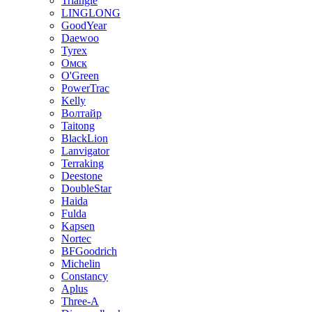
Triangle
LINGLONG
GoodYear
Daewoo
Tyrex
Омск
O'Green
PowerTrac
Kelly
Волтайр
Taitong
BlackLion
Lanvigator
Terraking
Deestone
DoubleStar
Haida
Fulda
Kapsen
Nortec
BFGoodrich
Michelin
Constancy
Aplus
Three-A