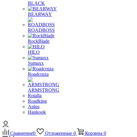
BLACK
BEARWAY
ROADBOSS
RockBlade
HILO
Sumaxx
Roadcruza
ARMSTRONG
Rotalla
Roadking
Aplus
Hankook
Сравнение
0
Отложенные
0
Корзина
0