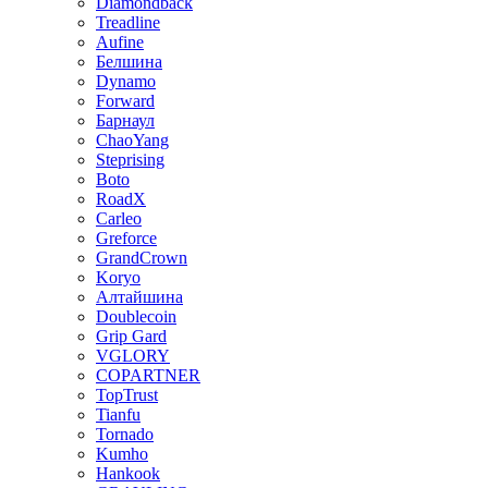
Diamondback
Treadline
Aufine
Белшина
Dynamo
Forward
Барнаул
ChaoYang
Steprising
Boto
RoadX
Carleo
Greforce
GrandCrown
Koryo
Алтайшина
Doublecoin
Grip Gard
VGLORY
COPARTNER
TopTrust
Tianfu
Tornado
Kumho
Hankook