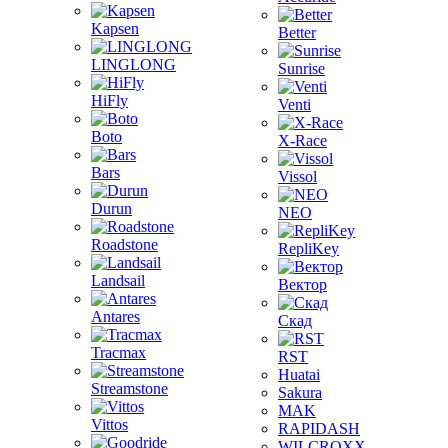
Kapsen
Better
LINGLONG
Sunrise
HiFly
Venti
Boto
X-Race
Bars
Vissol
Durun
NEO
Roadstone
RepliKey
Landsail
Вектор
Antares
Скад
Tracmax
RST
Huatai
Streamstone
Sakura
MAK
Vittos
RAPIDASH
WILCROXX