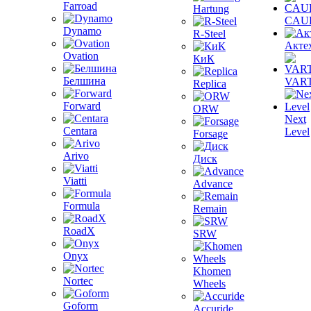
Farroad
Hartung
CAU
Dynamo
R-Steel
Акте
Ovation
КиК
Белшина
VAR
Replica
Forward
ORW
Next
Centara
Level
Forsage
Arivo
Диск
Viatti
Advance
Formula
Remain
RoadX
SRW
Onyx
Khomen
Nortec
Wheels
Goform
Accuride