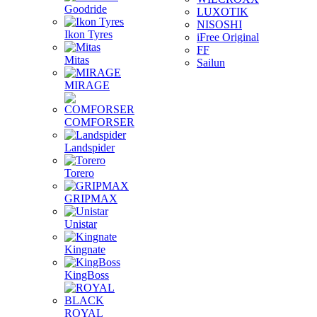
Goodride
LUXOTIK
NISOSHI
Ikon Tyres
iFree Original
FF
Mitas
Sailun
MIRAGE
COMFORSER
Landspider
Torero
GRIPMAX
Unistar
Kingnate
KingBoss
ROYAL