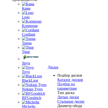
Кама
Leao
Kormoran
Cordiant
Tunga
Tigar
Jinyu
Диски
Toyo
Подбор дисков
Каталог дисков
BlackLion
Подбор по
параметрам
Nokian Tyres
Тип диска
Литые диски
BFGoodrich
Стальные диски
Диаметр обода
Michelin