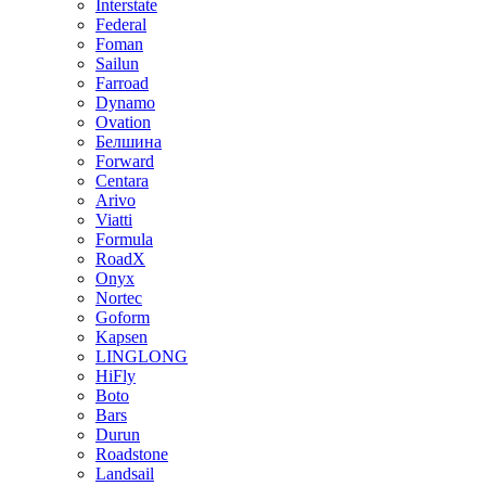
Interstate
Federal
Foman
Sailun
Farroad
Dynamo
Ovation
Белшина
Forward
Centara
Arivo
Viatti
Formula
RoadX
Onyx
Nortec
Goform
Kapsen
LINGLONG
HiFly
Boto
Bars
Durun
Roadstone
Landsail