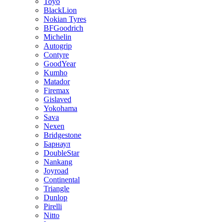
Toyo
BlackLion
Nokian Tyres
BFGoodrich
Michelin
Autogrip
Contyre
GoodYear
Kumho
Matador
Firemax
Gislaved
Yokohama
Sava
Nexen
Bridgestone
Барнаул
DoubleStar
Nankang
Joyroad
Continental
Triangle
Dunlop
Pirelli
Nitto