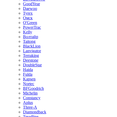
GoodYear
Daewoo
Tyrex
Омск
O'Green
PowerTrac
Kelly
Волтайр
Taitong
BlackLion
Lanvigator
Terraking
Deestone
DoubleStar
Haida
Fulda
Kapsen
Nortec
BFGoodrich
Michelin
Constancy
Aplus
Three-A
Diamondback
Treadline