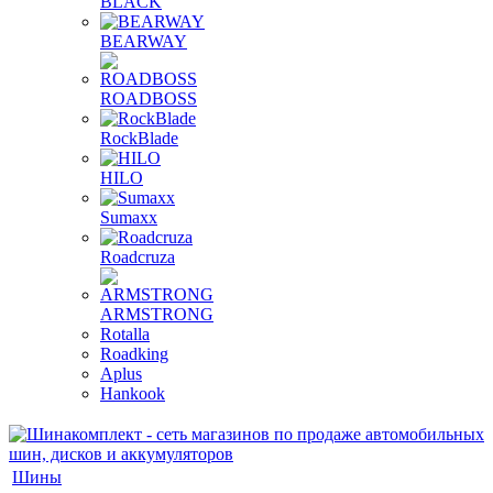
BLACK
BEARWAY
ROADBOSS
RockBlade
HILO
Sumaxx
Roadcruza
ARMSTRONG
Rotalla
Roadking
Aplus
Hankook
Шины