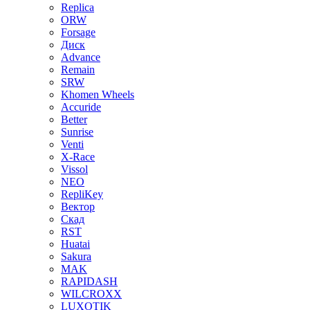
Replica
ORW
Forsage
Диск
Advance
Remain
SRW
Khomen Wheels
Accuride
Better
Sunrise
Venti
X-Race
Vissol
NEO
RepliKey
Вектор
Скад
RST
Huatai
Sakura
MAK
RAPIDASH
WILCROXX
LUXOTIK