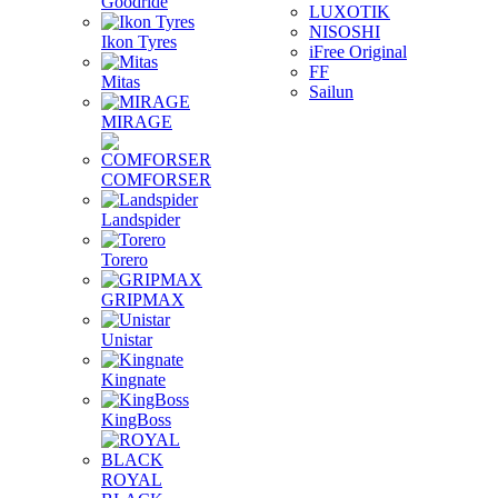
Goodride
LUXOTIK
NISOSHI
Ikon Tyres
iFree Original
FF
Mitas
Sailun
MIRAGE
COMFORSER
Landspider
Torero
GRIPMAX
Unistar
Kingnate
KingBoss
ROYAL