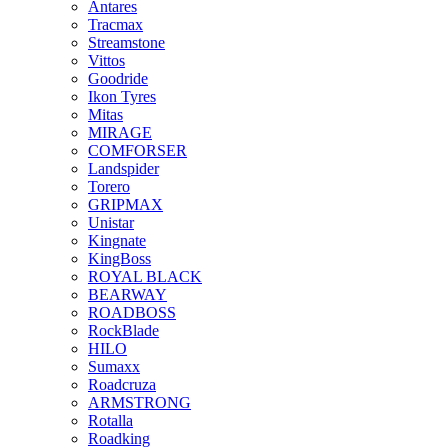
Antares
Tracmax
Streamstone
Vittos
Goodride
Ikon Tyres
Mitas
MIRAGE
COMFORSER
Landspider
Torero
GRIPMAX
Unistar
Kingnate
KingBoss
ROYAL BLACK
BEARWAY
ROADBOSS
RockBlade
HILO
Sumaxx
Roadcruza
ARMSTRONG
Rotalla
Roadking