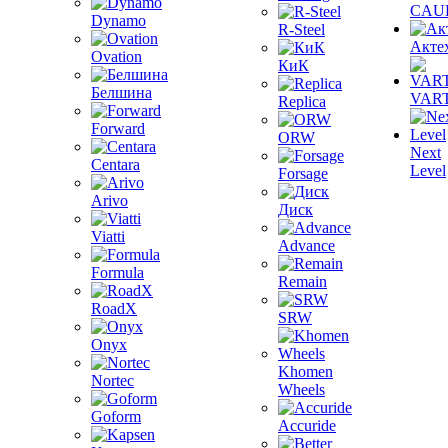
CAU
Dynamo
R-Steel
Акте
Ovation
КиК
Белшина
VAR
Replica
Forward
ORW
Next
Centara
Level
Forsage
Arivo
Диск
Viatti
Advance
Formula
Remain
RoadX
SRW
Onyx
Khomen
Nortec
Wheels
Goform
Accuride