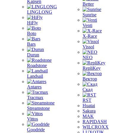
Kapsen
Better
LINGLONG
Sunrise
HiFly
Venti
Boto
X-Race
Bars
Vissol
Durun
NEO
Roadstone
RepliKey
Landsail
Вектор
Antares
Скад
Tracmax
RST
Huatai
Streamstone
Sakura
MAK
Vittos
RAPIDASH
WILCROXX
Goodride
LUXOTIK