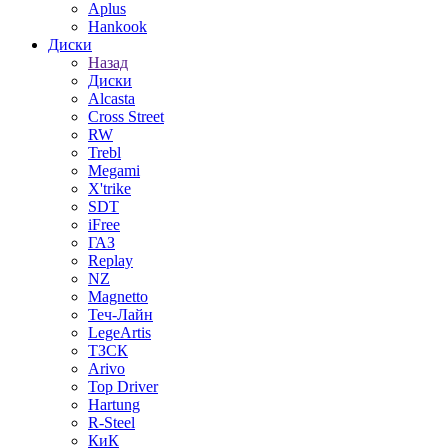
Aplus
Hankook
Диски
Назад
Диски
Alcasta
Cross Street
RW
Trebl
Megami
X'trike
SDT
iFree
ГАЗ
Replay
NZ
Magnetto
Теч-Лайн
LegeArtis
ТЗСК
Arivo
Top Driver
Hartung
R-Steel
КиК