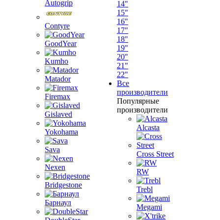
Autogrip
14"
15"
16"
Contyre
17"
18"
GoodYear
19"
20"
Kumho
21"
22"
Matador
Все
производители
Firemax
Популярные
производители
Gislaved
Alcasta
Yokohama
Sava
Cross Street
Nexen
RW
Bridgestone
Trebl
Барнаул
Megami