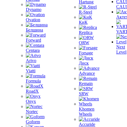
Hartung
CAU
Dynamo
R-Steel
Акте
Ovation
КиК
Белшина
VAR
Replica
Forward
ORW
Next
Centara
Level
Forsage
Arivo
Диск
Viatti
Advance
Formula
Remain
RoadX
SRW
Onyx
Khomen
Nortec
Wheels
Goform
Accuride