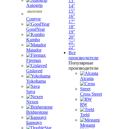
13"
Autogrip
14"
15"
16"
Contyre
17"
18"
GoodYear
19"
20"
Kumho
21"
22"
Matador
Все
производители
Firemax
Популярные
производители
Gislaved
Alcasta
Yokohama
Sava
Cross Street
Nexen
RW
Bridgestone
Trebl
Барнаул
Megami