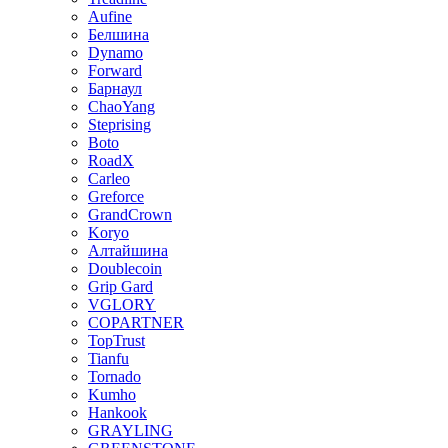
Aufine
Белшина
Dynamo
Forward
Барнаул
ChaoYang
Steprising
Boto
RoadX
Carleo
Greforce
GrandCrown
Koryo
Алтайшина
Doublecoin
Grip Gard
VGLORY
COPARTNER
TopTrust
Tianfu
Tornado
Kumho
Hankook
GRAYLING