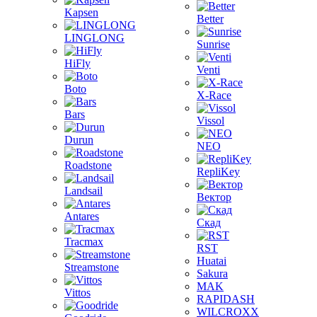
Kapsen
Better
LINGLONG
Sunrise
HiFly
Venti
Boto
X-Race
Bars
Vissol
Durun
NEO
Roadstone
RepliKey
Landsail
Вектор
Antares
Скад
Tracmax
RST
Huatai
Streamstone
Sakura
MAK
Vittos
RAPIDASH
WILCROXX