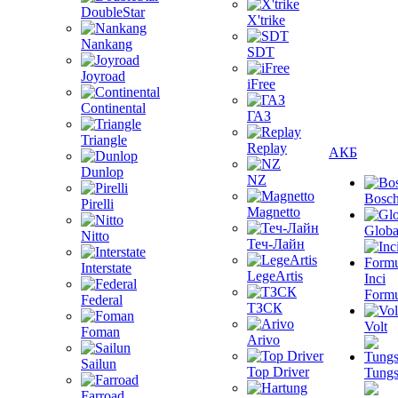
DoubleStar
X'trike
Nankang
SDT
Joyroad
iFree
Continental
ГАЗ
Triangle
Replay
АКБ
Dunlop
NZ
Bosc
Pirelli
Magnetto
Globa
Nitto
Теч-Лайн
Interstate
LegeArtis
Inci
Formu
Federal
ТЗСК
Volt
Foman
Arivo
Sailun
Top Driver
Tungs
Farroad