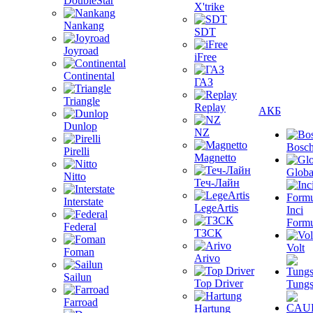
DoubleStar
X'trike
Nankang
SDT
Joyroad
iFree
Continental
ГАЗ
Triangle
Replay
АКБ
Dunlop
NZ
Bosc
Pirelli
Magnetto
Globa
Nitto
Теч-Лайн
Interstate
LegeArtis
Inci
Formu
Federal
ТЗСК
Volt
Foman
Arivo
Sailun
Top Driver
Tungs
Farroad
Hartung