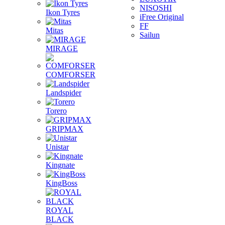
NISOSHI
Ikon Tyres
iFree Original
FF
Mitas
Sailun
MIRAGE
COMFORSER
Landspider
Torero
GRIPMAX
Unistar
Kingnate
KingBoss
ROYAL
BLACK