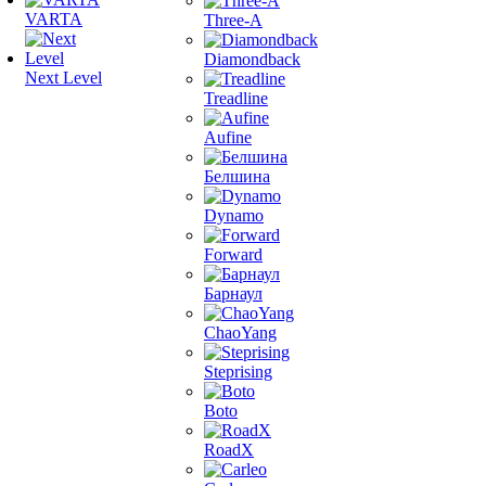
VARTA
Three-A
Diamondback
Next Level
Treadline
Aufine
Белшина
Dynamo
Forward
Барнаул
ChaoYang
Steprising
Boto
RoadX