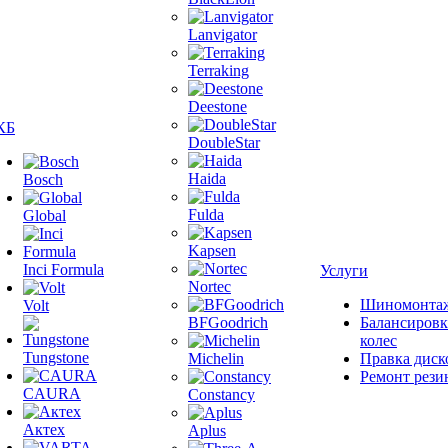
Lanvigator
Terraking
Deestone
КБ
DoubleStar
Haida
Bosch
Fulda
Global
Kapsen
Inci Formula
Услуги
Nortec
Шиномонта
Volt
BFGoodrich
Балансировк
колес
Tungstone
Michelin
Правка диск
Ремонт рези
CAURA
Constancy
Актех
Aplus