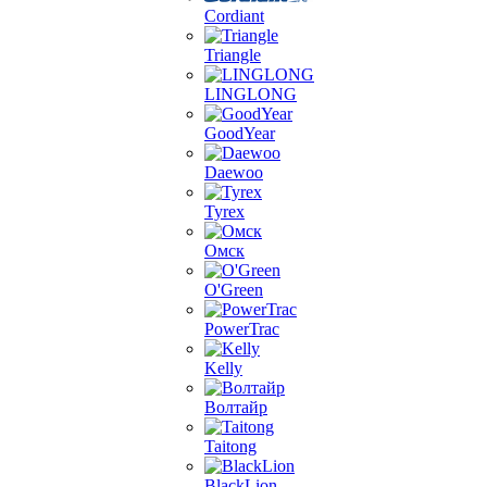
Cordiant
Triangle
LINGLONG
GoodYear
Daewoo
Tyrex
Омск
O'Green
PowerTrac
Kelly
Волтайр
Taitong
BlackLion