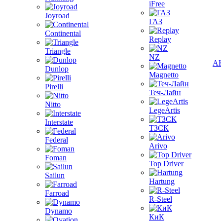
iFree
Joyroad
ГАЗ
Continental
Replay
Triangle
NZ
А
Dunlop
Magnetto
Pirelli
Теч-Лайн
Nitto
LegeArtis
Interstate
ТЗСК
Federal
Arivo
Foman
Top Driver
Sailun
Hartung
Farroad
R-Steel
Dynamo
КиК