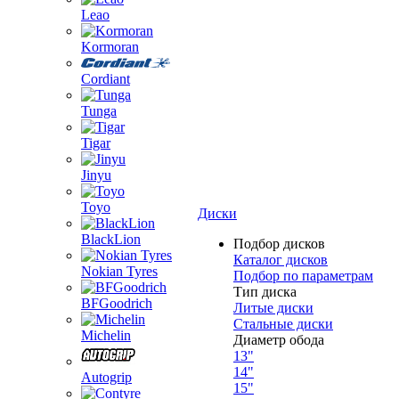
Leao
Kormoran
Cordiant
Tunga
Tigar
Jinyu
Toyo
Диски
BlackLion
Подбор дисков
Каталог дисков
Nokian Tyres
Подбор по параметрам
Тип диска
BFGoodrich
Литые диски
Стальные диски
Michelin
Диаметр обода
13"
14"
Autogrip
15"