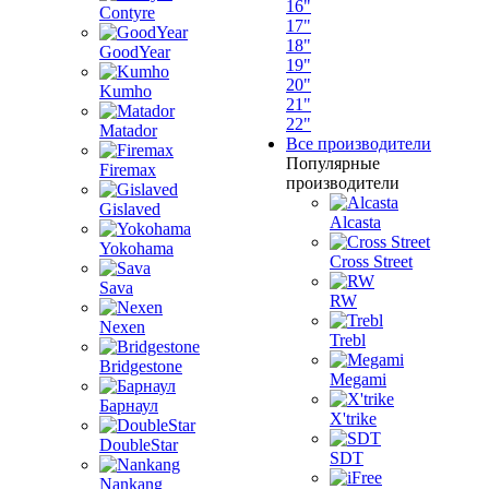
16"
Contyre
17"
18"
GoodYear
19"
20"
Kumho
21"
22"
Matador
Все производители
Популярные
Firemax
производители
Gislaved
Alcasta
Yokohama
Cross Street
Sava
RW
Nexen
Trebl
Bridgestone
Megami
Барнаул
X'trike
DoubleStar
SDT
Nankang