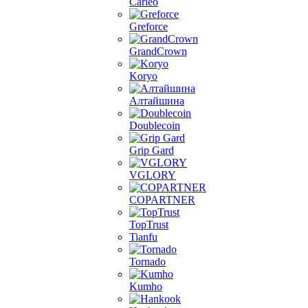
Carleo
Greforce
GrandCrown
Koryo
Алтайшина
Doublecoin
Grip Gard
VGLORY
COPARTNER
TopTrust
Tianfu
Tornado
Kumho