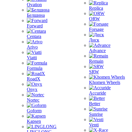
Ovation
Replica
Белшина
ORW
Forward
Forsage
Centara
Диск
Arivo
Advance
Viatti
Remain
Formula
SRW
RoadX
Khomen Wheels
Onyx
Accuride
Nortec
Better
Goform
Sunrise
Kapsen
Venti
LINGLONG