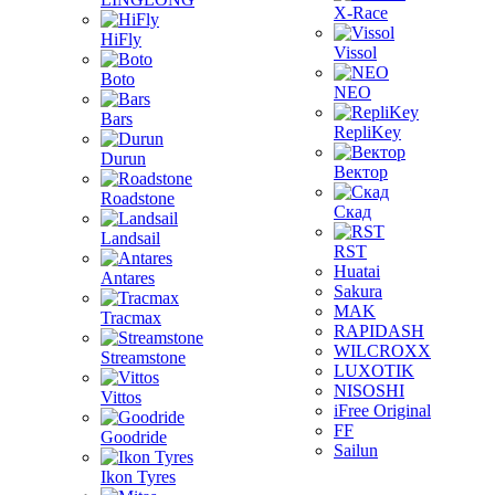
X-Race
HiFly
Vissol
Boto
NEO
Bars
RepliKey
Durun
Вектор
Roadstone
Скад
Landsail
RST
Huatai
Antares
Sakura
MAK
Tracmax
RAPIDASH
WILCROXX
Streamstone
LUXOTIK
NISOSHI
Vittos
iFree Original
FF
Goodride
Sailun
Ikon Tyres