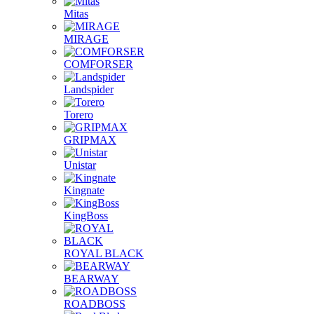
Mitas
MIRAGE
COMFORSER
Landspider
Torero
GRIPMAX
Unistar
Kingnate
KingBoss
ROYAL BLACK
BEARWAY
ROADBOSS