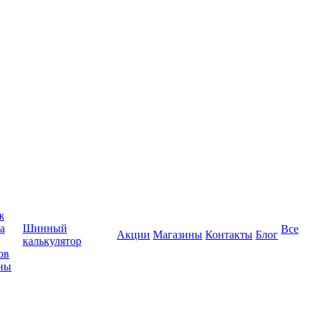
ж
а
Шинный
Все
Акции
Магазины
Контакты
Блог
калькулятор
ов
ны