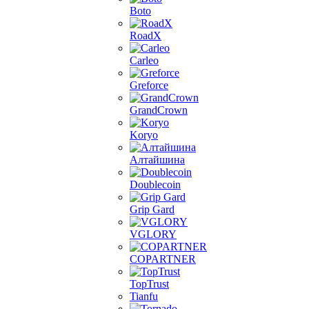
Boto
RoadX
Carleo
Greforce
GrandCrown
Koryo
Алтайшина
Doublecoin
Grip Gard
VGLORY
COPARTNER
TopTrust
Tianfu