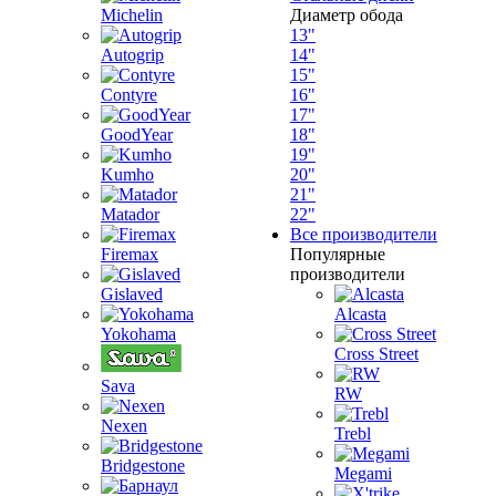
Michelin
Диаметр обода
13"
Autogrip
14"
15"
Contyre
16"
17"
GoodYear
18"
19"
Kumho
20"
21"
Matador
22"
Все производители
Firemax
Популярные
производители
Gislaved
Alcasta
Yokohama
Cross Street
Sava
RW
Nexen
Trebl
Bridgestone
Megami