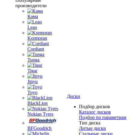
Популярные
производители
Кама
Leao
Kormoran
Cordiant
Tunga
Tigar
Jinyu
Toyo
Диски
BlackLion
Подбор дисков
Каталог дисков
Nokian Tyres
Подбор по параметрам
Тип диска
BFGoodrich
Литые диски
Стальные диски