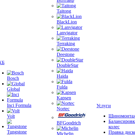
Волтайр
Taitong
BlackLion
Lanvigator
Terraking
Deestone
КБ
DoubleStar
Haida
Bosch
Fulda
Global
Kapsen
Inci Formula
Услуги
Nortec
Шиномонта
Volt
Балансировк
BFGoodrich
колес
Tungstone
Правка диск
Michelin