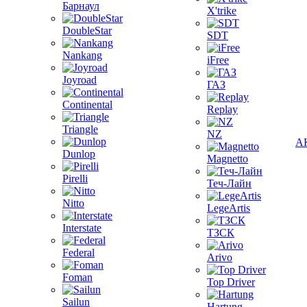
Барнаул
X'trike
DoubleStar
SDT
Nankang
iFree
Joyroad
ГАЗ
Continental
Replay
Triangle
NZ
А
Dunlop
Magnetto
Pirelli
Теч-Лайн
Nitto
LegeArtis
Interstate
ТЗСК
Federal
Arivo
Foman
Top Driver
Sailun
Hartung