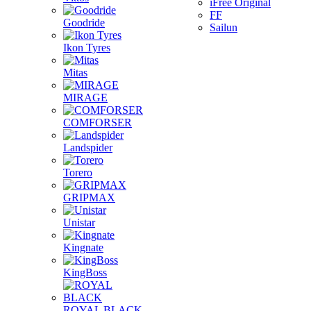
iFree Original
FF
Goodride
Sailun
Ikon Tyres
Mitas
MIRAGE
COMFORSER
Landspider
Torero
GRIPMAX
Unistar
Kingnate
KingBoss
ROYAL BLACK