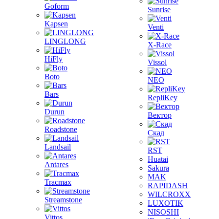
Goform
Sunrise
Kapsen
Venti
LINGLONG
X-Race
HiFly
Vissol
Boto
NEO
Bars
RepliKey
Durun
Вектор
Roadstone
Скад
Landsail
RST
Huatai
Antares
Sakura
MAK
Tracmax
RAPIDASH
WILCROXX
Streamstone
LUXOTIK
NISOSHI
Vittos