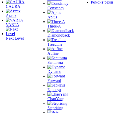
Ремонт рези
CAURA
Constancy
Актех
Aplus
VARTA
Three-A
Diamondback
Next Level
Treadline
Aufine
Белшина
Dynamo
Forward
Барнаул
ChaoYang
Steprising