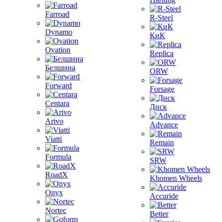
Farroad
R-Steel
Dynamo
КиК
Ovation
Replica
Белшина
ORW
Forward
Forsage
Centara
Диск
Arivo
Advance
Viatti
Remain
Formula
SRW
RoadX
Khomen Wheels
Onyx
Accuride
Nortec
Better