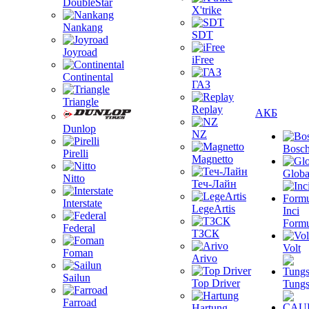
DoubleStar
X'trike
Nankang
SDT
Joyroad
iFree
Continental
ГАЗ
Triangle
Replay
АКБ
Dunlop
NZ
Bosc
Pirelli
Magnetto
Globa
Nitto
Теч-Лайн
Interstate
LegeArtis
Inci
Formu
Federal
ТЗСК
Volt
Foman
Arivo
Sailun
Top Driver
Tungs
Farroad
Hartung