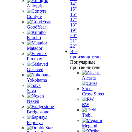
14"
Autogrip
15"
16"
Contyre
17"
18"
GoodYear
19"
20"
Kumho
21"
22"
Matador
Все
производители
Firemax
Популярные
производители
Gislaved
Alcasta
Yokohama
Sava
Cross Street
Nexen
RW
Bridgestone
Trebl
Барнаул
Megami