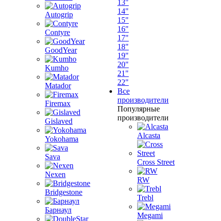
13"
14"
Autogrip
15"
16"
Contyre
17"
18"
GoodYear
19"
20"
Kumho
21"
22"
Matador
Все
производители
Firemax
Популярные
производители
Gislaved
Alcasta
Yokohama
Sava
Cross Street
Nexen
RW
Bridgestone
Trebl
Барнаул
Megami