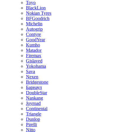
Toyo
BlackLion
Nokian Tyres
BFGoodrich
Michelin
Autogrip
Contyre
GoodYear
Kumho
Matador
Firemax
Gislaved
Yokohama
Sava
Nexen
Bridgestone
Барнаул
DoubleStar
Nankang
Joyroad
Continental
Triangle
Dunlop
Pirelli
Nitto