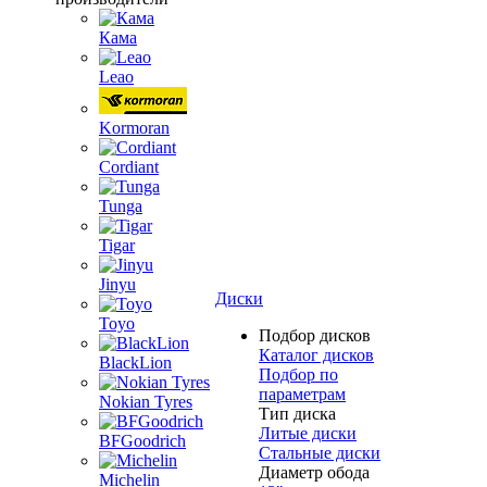
Кама
Leao
Kormoran
Cordiant
Tunga
Tigar
Jinyu
Диски
Toyo
Подбор дисков
Каталог дисков
BlackLion
Подбор по
параметрам
Nokian Tyres
Тип диска
Литые диски
BFGoodrich
Стальные диски
Диаметр обода
Michelin