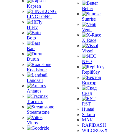
Kapsen
Better
LINGLONG
Sunrise
HiFly
Venti
Boto
X-Race
Bars
Vissol
Durun
NEO
Roadstone
RepliKey
Landsail
Вектор
Antares
Скад
Tracmax
RST
Huatai
Streamstone
Sakura
MAK
Vittos
RAPIDASH
WILCROXX