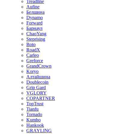
Treadline
Aufine
Белшина
Dynamo
Forward
Барнаул
ChaoYang
Steprising
Boto
RoadX
Carleo
Greforce
GrandCrown
Koryo
Алтайшина
Doublecoin
Grip Gard
VGLORY
COPARTNER
TopTrust
Tianfu
Tornado
Kumho
Hankook
GRAYLING