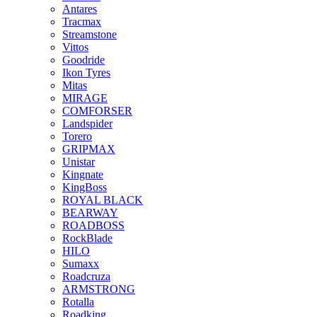
Antares
Tracmax
Streamstone
Vittos
Goodride
Ikon Tyres
Mitas
MIRAGE
COMFORSER
Landspider
Torero
GRIPMAX
Unistar
Kingnate
KingBoss
ROYAL BLACK
BEARWAY
ROADBOSS
RockBlade
HILO
Sumaxx
Roadcruza
ARMSTRONG
Rotalla
Roadking