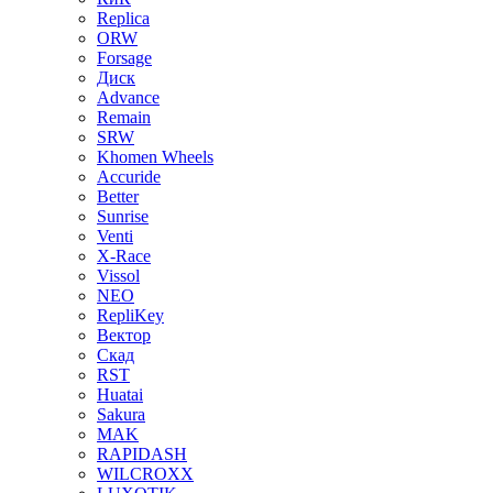
Replica
ORW
Forsage
Диск
Advance
Remain
SRW
Khomen Wheels
Accuride
Better
Sunrise
Venti
X-Race
Vissol
NEO
RepliKey
Вектор
Скад
RST
Huatai
Sakura
MAK
RAPIDASH
WILCROXX