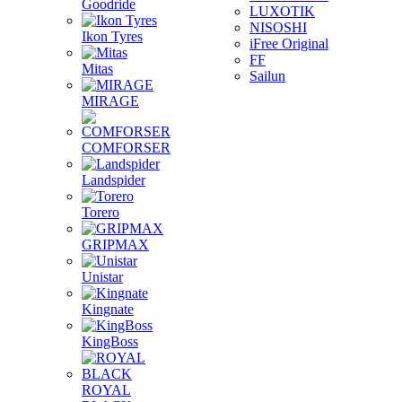
Goodride
LUXOTIK
NISOSHI
Ikon Tyres
iFree Original
FF
Mitas
Sailun
MIRAGE
COMFORSER
Landspider
Torero
GRIPMAX
Unistar
Kingnate
KingBoss
ROYAL