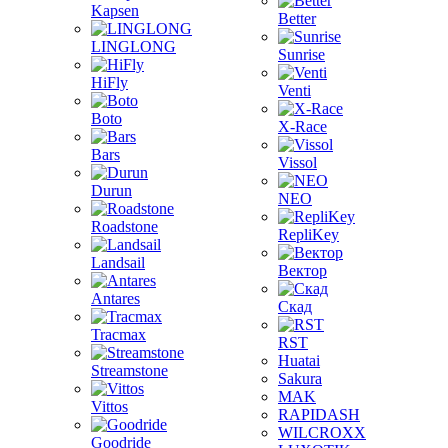
Kapsen
Better
LINGLONG
Sunrise
HiFly
Venti
Boto
X-Race
Bars
Vissol
Durun
NEO
Roadstone
RepliKey
Landsail
Вектор
Antares
Скад
Tracmax
RST
Huatai
Streamstone
Sakura
MAK
Vittos
RAPIDASH
WILCROXX
Goodride