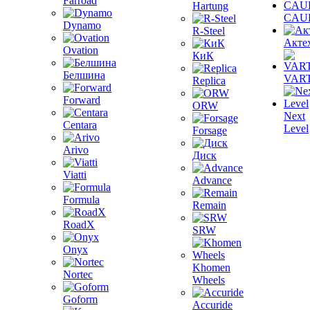
Farroad
Hartung
CAU
Dynamo
R-Steel
Акте
Ovation
КиК
Белшина
VAR
Replica
Forward
ORW
Next
Centara
Level
Forsage
Arivo
Диск
Viatti
Advance
Formula
Remain
RoadX
SRW
Onyx
Khomen
Nortec
Wheels
Goform
Accuride