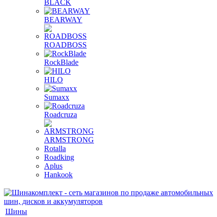
BLACK
BEARWAY
ROADBOSS
RockBlade
HILO
Sumaxx
Roadcruza
ARMSTRONG
Rotalla
Roadking
Aplus
Hankook
Шины