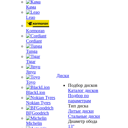
Кама
Leao
Kormoran
Cordiant
Tunga
Tigar
Jinyu
Диски
Toyo
Подбор дисков
Каталог дисков
BlackLion
Подбор по
параметрам
Nokian Tyres
Тип диска
Литые диски
BFGoodrich
Стальные диски
Диаметр обода
Michelin
13"