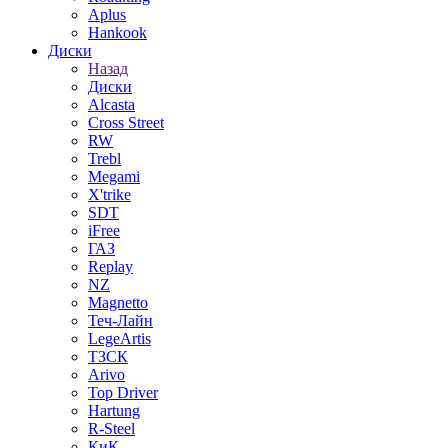
Aplus
Hankook
Диски
Назад
Диски
Alcasta
Cross Street
RW
Trebl
Megami
X'trike
SDT
iFree
ГАЗ
Replay
NZ
Magnetto
Теч-Лайн
LegeArtis
ТЗСК
Arivo
Top Driver
Hartung
R-Steel
КиК