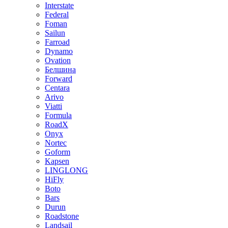
Interstate
Federal
Foman
Sailun
Farroad
Dynamo
Ovation
Белшина
Forward
Centara
Arivo
Viatti
Formula
RoadX
Onyx
Nortec
Goform
Kapsen
LINGLONG
HiFly
Boto
Bars
Durun
Roadstone
Landsail