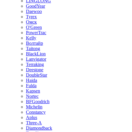
LINGLONG
GoodYear
Daewoo
Tyrex
Омск
O'Green
PowerTrac
Kelly
Волтайр
Taitong
BlackLion
Lanvigator
Terraking
Deestone
DoubleStar
Haida
Fulda
Kapsen
Nortec
BFGoodrich
Michelin
Constancy
Aplus
Three-A
Diamondback