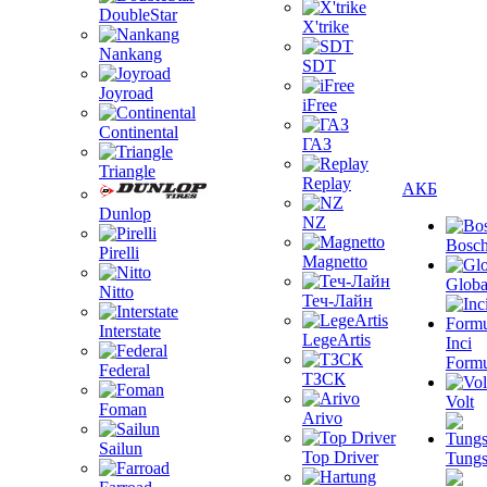
DoubleStar
X'trike
Nankang
SDT
Joyroad
iFree
Continental
ГАЗ
Triangle
Replay
АКБ
Dunlop
NZ
Bosc
Pirelli
Magnetto
Globa
Nitto
Теч-Лайн
Interstate
LegeArtis
Inci
Formu
Federal
ТЗСК
Volt
Foman
Arivo
Sailun
Top Driver
Tungs