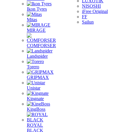
LUXOTIK
NISOSHI
Ikon Tyres
iFree Original
FF
Mitas
Sailun
MIRAGE
COMFORSER
Landspider
Torero
GRIPMAX
Unistar
Kingnate
KingBoss
ROYAL
BLACK