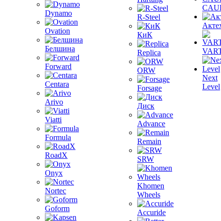
CAU
Dynamo
R-Steel
Акте
Ovation
КиК
Белшина
VAR
Replica
Forward
ORW
Next
Centara
Level
Forsage
Arivo
Диск
Viatti
Advance
Formula
Remain
RoadX
SRW
Onyx
Khomen
Nortec
Wheels
Goform
Accuride