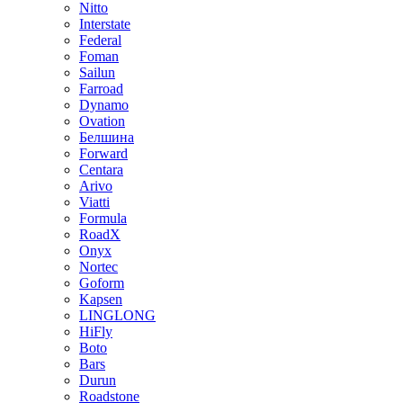
Nitto
Interstate
Federal
Foman
Sailun
Farroad
Dynamo
Ovation
Белшина
Forward
Centara
Arivo
Viatti
Formula
RoadX
Onyx
Nortec
Goform
Kapsen
LINGLONG
HiFly
Boto
Bars
Durun
Roadstone