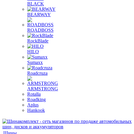
BLACK
BEARWAY
ROADBOSS
RockBlade
HILO
Sumaxx
Roadcruza
ARMSTRONG
Rotalla
Roadking
Aplus
Hankook
Шины