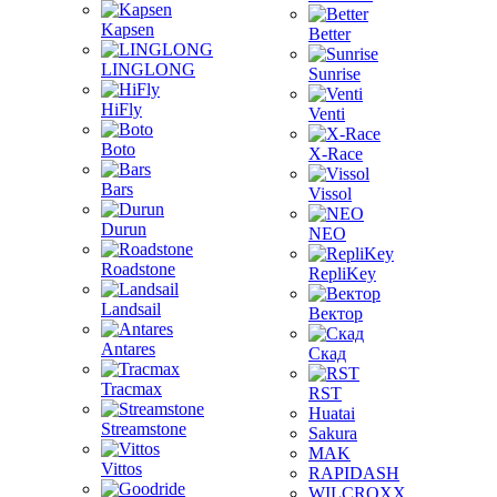
Kapsen
Better
LINGLONG
Sunrise
HiFly
Venti
Boto
X-Race
Bars
Vissol
Durun
NEO
Roadstone
RepliKey
Landsail
Вектор
Antares
Скад
Tracmax
RST
Huatai
Streamstone
Sakura
MAK
Vittos
RAPIDASH
WILCROXX