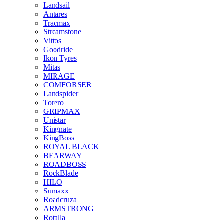
Landsail
Antares
Tracmax
Streamstone
Vittos
Goodride
Ikon Tyres
Mitas
MIRAGE
COMFORSER
Landspider
Torero
GRIPMAX
Unistar
Kingnate
KingBoss
ROYAL BLACK
BEARWAY
ROADBOSS
RockBlade
HILO
Sumaxx
Roadcruza
ARMSTRONG
Rotalla