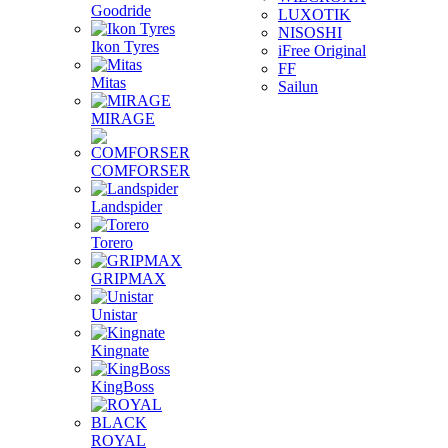
Goodride
LUXOTIK
NISOSHI
Ikon Tyres
iFree Original
FF
Mitas
Sailun
MIRAGE
COMFORSER
Landspider
Torero
GRIPMAX
Unistar
Kingnate
KingBoss
ROYAL