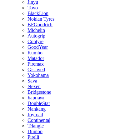
Jinyu
Toyo
BlackLion
Nokian Tyres
BFGoodrich
Michelin
Autogrip
Contyre
GoodYear
Kumho
Matador
Firemax
Gislaved
Yokohama
Sava
Nexen
Bridgestone
Барнаул
DoubleStar
Nankang
Joyroad
Continental
Triangle
Dunlop
Pirelli