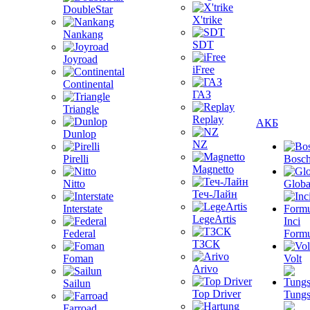
DoubleStar
X'trike
Nankang
SDT
Joyroad
iFree
Continental
ГАЗ
Triangle
Replay
АКБ
Dunlop
NZ
Pirelli
Bosc
Magnetto
Nitto
Globa
Теч-Лайн
Interstate
LegeArtis
Inci
Federal
Formu
ТЗСК
Foman
Volt
Arivo
Sailun
Top Driver
Tungs
Farroad