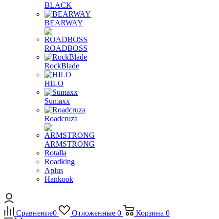
BLACK
BEARWAY
ROADBOSS
RockBlade
HILO
Sumaxx
Roadcruza
ARMSTRONG
Rotalla
Roadking
Aplus
Hankook
Сравнение
0
Отложенные
0
Корзина
0