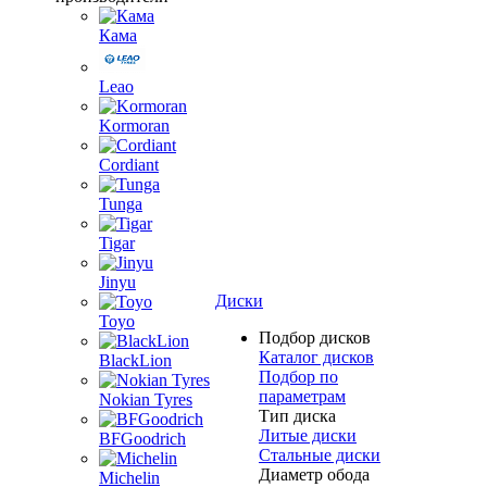
Кама
Leao
Kormoran
Cordiant
Tunga
Tigar
Jinyu
Диски
Toyo
Подбор дисков
Каталог дисков
BlackLion
Подбор по
параметрам
Nokian Tyres
Тип диска
Литые диски
BFGoodrich
Стальные диски
Диаметр обода
Michelin