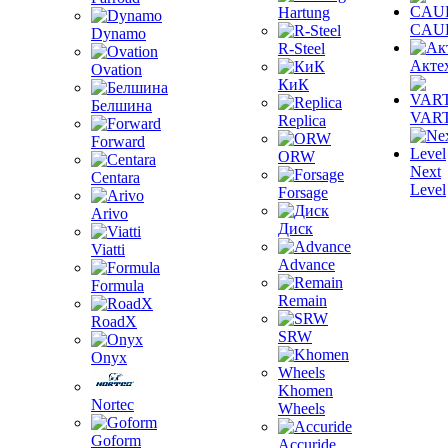
Hartung
CAU
Dynamo
R-Steel
Акте
Ovation
КиК
Белшина
VAR
Replica
Forward
ORW
Next
Centara
Level
Forsage
Arivo
Диск
Viatti
Advance
Formula
Remain
RoadX
SRW
Onyx
Khomen
Nortec
Wheels
Goform
Accuride