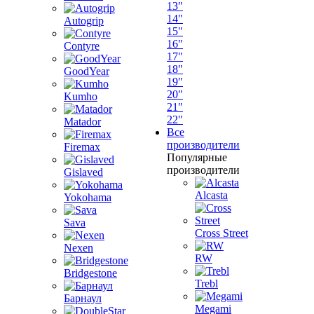
13"
14"
Autogrip
15"
16"
Contyre
17"
18"
GoodYear
19"
20"
Kumho
21"
22"
Matador
Все
производители
Firemax
Популярные
производители
Gislaved
Alcasta
Yokohama
Sava
Cross Street
Nexen
RW
Bridgestone
Trebl
Барнаул
Megami