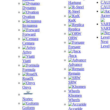
Hartung
CAU
Dynamo
R-Steel
Акте
Ovation
КиК
Белшина
VAR
Replica
Forward
ORW
Next
Centara
Level
Forsage
Arivo
Диск
Viatti
Advance
Formula
Remain
RoadX
SRW
Onyx
Khomen
Nortec
Wheels
Goform
Accuride