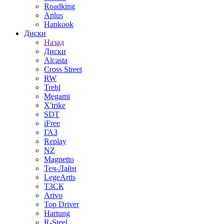
Roadking
Aplus
Hankook
Диски
Назад
Диски
Alcasta
Cross Street
RW
Trebl
Megami
X'trike
SDT
iFree
ГАЗ
Replay
NZ
Magnetto
Теч-Лайн
LegeArtis
ТЗСК
Arivo
Top Driver
Hartung
R-Steel