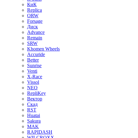
КиК
Replica
ORW
Forsage
Диск
Advance
Remain
SRW
Khomen Wheels
Accuride
Better
Sunrise
Venti
X-Race
Vissol
NEO
RepliKey
Вектор
Скад
RST
Huatai
Sakura
MAK
RAPIDASH
WILCROXX