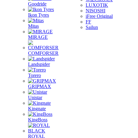
Goodride
LUXOTIK
NISOSHI
Ikon Tyres
iFree Original
FF
Mitas
Sailun
MIRAGE
COMFORSER
Landspider
Torero
GRIPMAX
Unistar
Kingnate
KingBoss
ROYAL