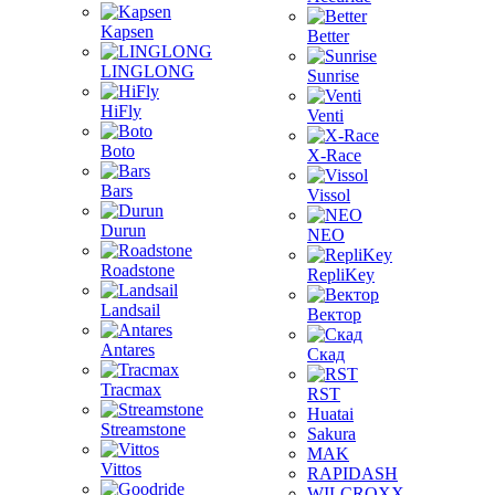
Kapsen
Better
LINGLONG
Sunrise
HiFly
Venti
Boto
X-Race
Bars
Vissol
Durun
NEO
Roadstone
RepliKey
Landsail
Вектор
Antares
Скад
Tracmax
RST
Huatai
Streamstone
Sakura
MAK
Vittos
RAPIDASH
WILCROXX