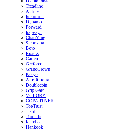
Diamondback
Treadline
Aufine
Белшина
Dynamo
Forward
Барнаул
ChaoYang
Steprising
Boto
RoadX
Carleo
Greforce
GrandCrown
Koryo
Алтайшина
Doublecoin
Grip Gard
VGLORY
COPARTNER
TopTrust
Tianfu
Tornado
Kumho
Hankook