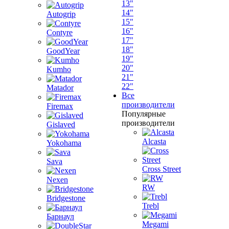
13"
14"
Autogrip
15"
16"
Contyre
17"
18"
GoodYear
19"
20"
Kumho
21"
22"
Matador
Все
производители
Firemax
Популярные
производители
Gislaved
Alcasta
Yokohama
Sava
Cross Street
Nexen
RW
Bridgestone
Trebl
Барнаул
Megami