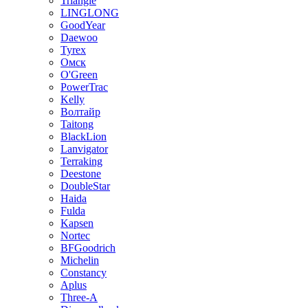
Triangle
LINGLONG
GoodYear
Daewoo
Tyrex
Омск
O'Green
PowerTrac
Kelly
Волтайр
Taitong
BlackLion
Lanvigator
Terraking
Deestone
DoubleStar
Haida
Fulda
Kapsen
Nortec
BFGoodrich
Michelin
Constancy
Aplus
Three-A