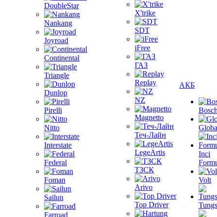
DoubleStar
X'trike
Nankang
SDT
Joyroad
iFree
Continental
ГАЗ
Triangle
Replay
АКБ
Dunlop
NZ
Pirelli
Bosc
Magnetto
Nitto
Globa
Теч-Лайн
Interstate
LegeArtis
Inci
Federal
Formu
ТЗСК
Foman
Volt
Arivo
Sailun
Top Driver
Tungs
Farroad