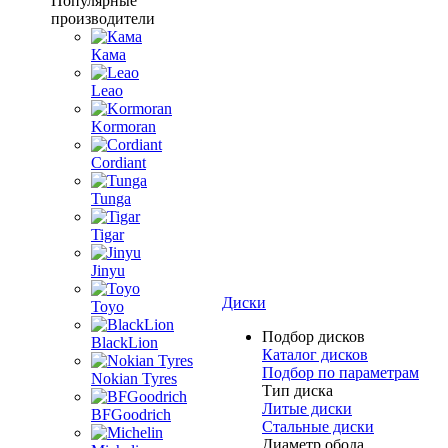
Популярные
производители
Кама
Leao
Kormoran
Cordiant
Tunga
Tigar
Jinyu
Диски
Toyo
Подбор дисков
BlackLion
Каталог дисков
Подбор по параметрам
Nokian Tyres
Тип диска
Литые диски
BFGoodrich
Стальные диски
Диаметр обода