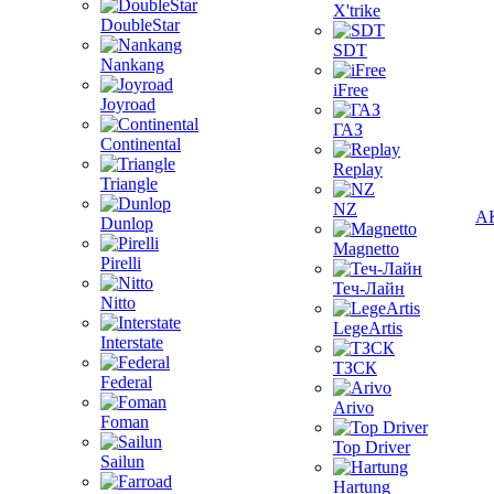
X'trike
DoubleStar
SDT
Nankang
iFree
Joyroad
ГАЗ
Continental
Replay
Triangle
NZ
А
Dunlop
Magnetto
Pirelli
Теч-Лайн
Nitto
LegeArtis
Interstate
ТЗСК
Federal
Arivo
Foman
Top Driver
Sailun
Hartung