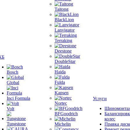
Taitong
BlackLion
Lanvigator
Terraking
Deestone
КБ
DoubleStar
Haida
Bosch
Fulda
Global
Kapsen
Inci Formula
Услуги
Nortec
Шиномонта
Volt
BFGoodrich
Балансировк
колес
Tungstone
Michelin
Правка диск
Ремонт рези