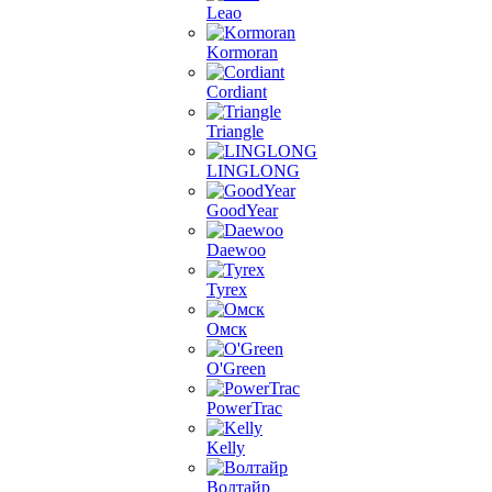
Leao
Kormoran
Cordiant
Triangle
LINGLONG
GoodYear
Daewoo
Tyrex
Омск
O'Green
PowerTrac
Kelly
Волтайр