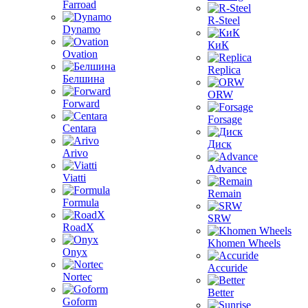
Farroad
R-Steel
Dynamo
КиК
Ovation
Replica
Белшина
ORW
Forward
Forsage
Centara
Диск
Arivo
Advance
Viatti
Remain
Formula
SRW
RoadX
Khomen Wheels
Onyx
Accuride
Nortec
Better
Goform