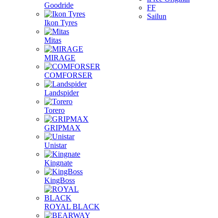
Goodride
FF
Sailun
Ikon Tyres
Mitas
MIRAGE
COMFORSER
Landspider
Torero
GRIPMAX
Unistar
Kingnate
KingBoss
ROYAL BLACK