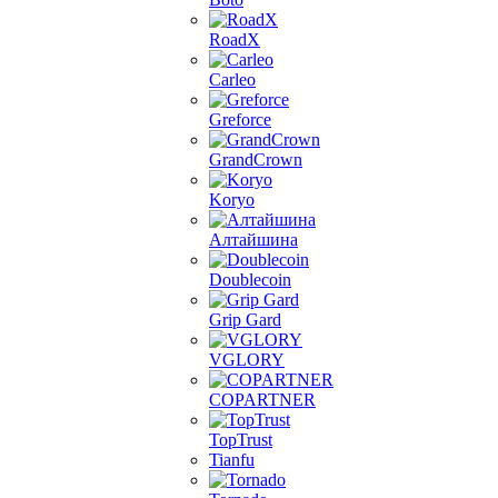
RoadX
Carleo
Greforce
GrandCrown
Koryo
Алтайшина
Doublecoin
Grip Gard
VGLORY
COPARTNER
TopTrust
Tianfu