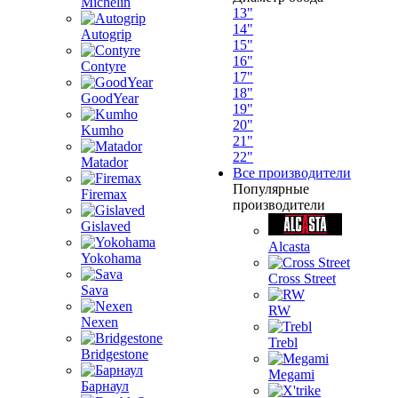
Michelin
13"
14"
Autogrip
15"
16"
Contyre
17"
18"
GoodYear
19"
20"
Kumho
21"
22"
Matador
Все производители
Популярные
Firemax
производители
Gislaved
Alcasta
Yokohama
Cross Street
Sava
RW
Nexen
Trebl
Bridgestone
Megami
Барнаул