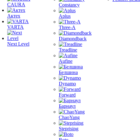
CAURA
Constancy
Актех
Aplus
VARTA
Three-A
Diamondback
Next Level
Treadline
Aufine
Белшина
Dynamo
Forward
Барнаул
ChaoYang
Steprising
Boto