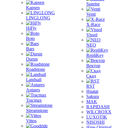
Sunrise
Kapsen
Venti
LINGLONG
X-Race
HiFly
Vissol
Boto
NEO
Bars
RepliKey
Durun
Вектор
Roadstone
Скад
Landsail
RST
Antares
Huatai
Sakura
Tracmax
MAK
RAPIDASH
Streamstone
WILCROXX
LUXOTIK
Vittos
NISOSHI
iFree Original