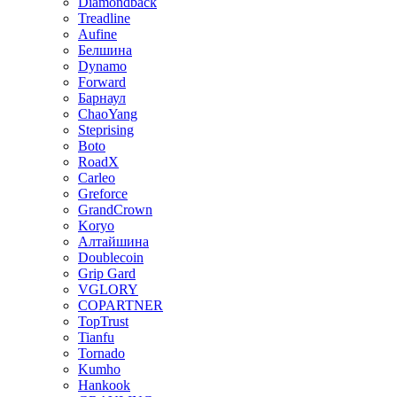
Diamondback
Treadline
Aufine
Белшина
Dynamo
Forward
Барнаул
ChaoYang
Steprising
Boto
RoadX
Carleo
Greforce
GrandCrown
Koryo
Алтайшина
Doublecoin
Grip Gard
VGLORY
COPARTNER
TopTrust
Tianfu
Tornado
Kumho
Hankook