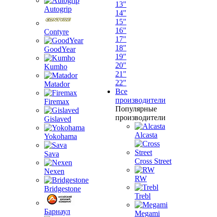
13"
Autogrip
14"
15"
16"
Contyre
17"
18"
GoodYear
19"
20"
Kumho
21"
22"
Matador
Все
производители
Firemax
Популярные
производители
Gislaved
Alcasta
Yokohama
Sava
Cross Street
Nexen
RW
Bridgestone
Trebl
Барнаул
Megami