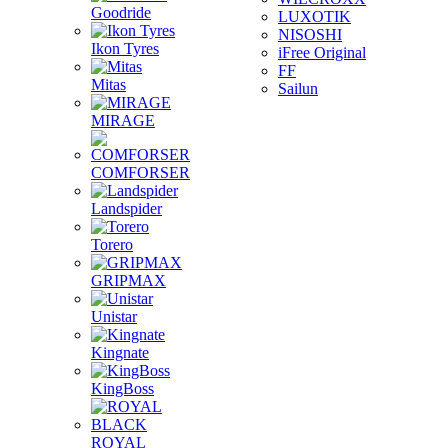
Goodride
LUXOTIK
NISOSHI
Ikon Tyres
iFree Original
FF
Mitas
Sailun
MIRAGE
COMFORSER
Landspider
Torero
GRIPMAX
Unistar
Kingnate
KingBoss
ROYAL