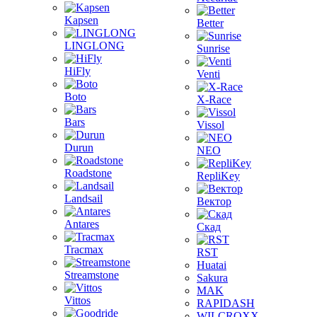
Kapsen
Better
LINGLONG
Sunrise
HiFly
Venti
Boto
X-Race
Bars
Vissol
Durun
NEO
Roadstone
RepliKey
Landsail
Вектор
Antares
Скад
Tracmax
RST
Huatai
Streamstone
Sakura
MAK
Vittos
RAPIDASH
WILCROXX