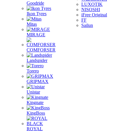
Goodride
LUXOTIK
NISOSHI
Ikon Tyres
iFree Original
FF
Mitas
Sailun
MIRAGE
COMFORSER
Landspider
Torero
GRIPMAX
Unistar
Kingnate
KingBoss
ROYAL