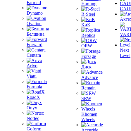
Farroad
Hartung
CAU
Dynamo
R-Steel
Акте
Ovation
КиК
Белшина
VAR
Replica
Forward
ORW
Next
Centara
Level
Forsage
Arivo
Диск
Viatti
Advance
Formula
Remain
RoadX
SRW
Onyx
Khomen
Nortec
Wheels
Goform
Accuride