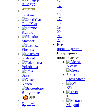
13"
Autogrip
14"
15"
16"
Contyre
17"
18"
GoodYear
19"
20"
Kumho
21"
22"
Matador
Все
производители
Firemax
Популярные
производители
Gislaved
Alcasta
Yokohama
Sava
Cross Street
Nexen
RW
Bridgestone
Trebl
Барнаул
Megami