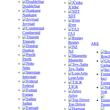
DoubleStar
X'trike
Nankang
SDT
Joyroad
iFree
Continental
ГАЗ
Triangle
Replay
АКБ
Dunlop
NZ
Bosc
Pirelli
Magnetto
Globa
Nitto
Теч-Лайн
Interstate
LegeArtis
Inci
Formu
Federal
ТЗСК
Volt
Foman
Arivo
Sailun
Top Driver
Tungs