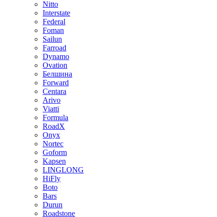
Nitto
Interstate
Federal
Foman
Sailun
Farroad
Dynamo
Ovation
Белшина
Forward
Centara
Arivo
Viatti
Formula
RoadX
Onyx
Nortec
Goform
Kapsen
LINGLONG
HiFly
Boto
Bars
Durun
Roadstone