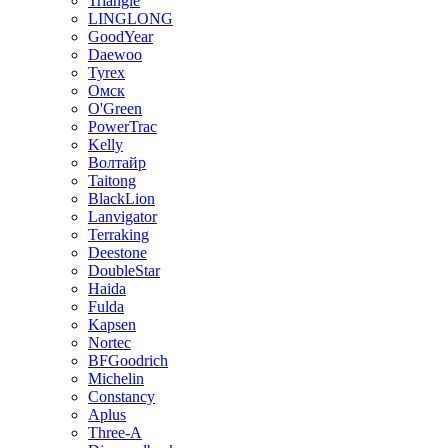
Triangle
LINGLONG
GoodYear
Daewoo
Tyrex
Омск
O'Green
PowerTrac
Kelly
Волтайр
Taitong
BlackLion
Lanvigator
Terraking
Deestone
DoubleStar
Haida
Fulda
Kapsen
Nortec
BFGoodrich
Michelin
Constancy
Aplus
Three-A