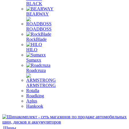
BLACK
BEARWAY
ROADBOSS
RockBlade
HILO
Sumaxx
Roadcruza
ARMSTRONG
Rotalla
Roadking
Aplus
Hankook
Шины