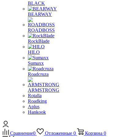
BLACK
BEARWAY
ROADBOSS
RockBlade
HILO
Sumaxx
Roadcruza
ARMSTRONG
Rotalla
Roadking
Aplus
Hankook
Сравнение
0
Отложенные
0
Корзина
0