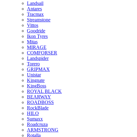
Landsail
Antares
Tracmax
Streamstone
Vittos
Goodride
Ikon Tyres
Mitas
MIRAGE
COMFORSER
Landspider
Torero
GRIPMAX
Unistar
Kingnate
KingBoss
ROYAL BLACK
BEARWAY
ROADBOSS
RockBlade
HILO
Sumaxx
Roadcruza
ARMSTRONG
Rotalla