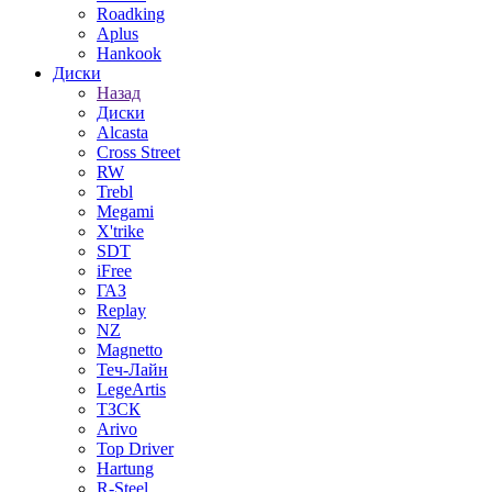
Roadking
Aplus
Hankook
Диски
Назад
Диски
Alcasta
Cross Street
RW
Trebl
Megami
X'trike
SDT
iFree
ГАЗ
Replay
NZ
Magnetto
Теч-Лайн
LegeArtis
ТЗСК
Arivo
Top Driver
Hartung
R-Steel