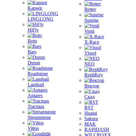
Kapsen
Better
LINGLONG
Sunrise
HiFly
Venti
Boto
X-Race
Bars
Vissol
Durun
NEO
Roadstone
RepliKey
Landsail
Вектор
Antares
Скад
Tracmax
RST
Huatai
Streamstone
Sakura
MAK
Vittos
RAPIDASH
WILCROXX