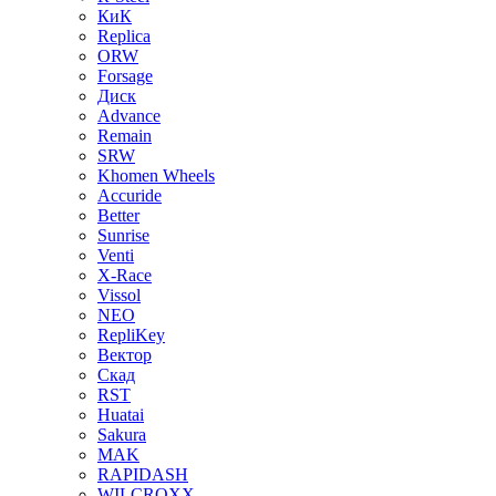
КиК
Replica
ORW
Forsage
Диск
Advance
Remain
SRW
Khomen Wheels
Accuride
Better
Sunrise
Venti
X-Race
Vissol
NEO
RepliKey
Вектор
Скад
RST
Huatai
Sakura
MAK
RAPIDASH
WILCROXX