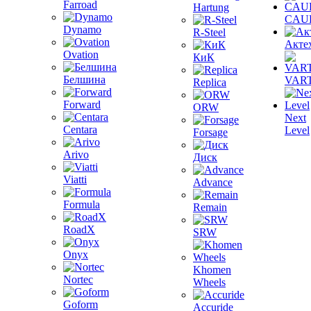
Farroad
Hartung
CAU
Dynamo
R-Steel
Акте
Ovation
КиК
Белшина
VAR
Replica
Forward
ORW
Next
Centara
Level
Forsage
Arivo
Диск
Viatti
Advance
Formula
Remain
RoadX
SRW
Onyx
Khomen
Nortec
Wheels
Goform
Accuride