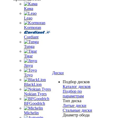
Кама
Leao
Kormoran
Cordiant
Tunga
Tigar
Jinyu
Диски
Toyo
Подбор дисков
BlackLion
Каталог дисков
Подбор по
Nokian Tyres
параметрам
Тип диска
BFGoodrich
Литые диски
Стальные диски
Michelin
Диаметр обода