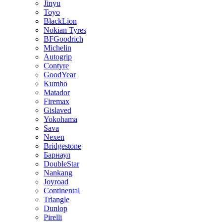
Jinyu
Toyo
BlackLion
Nokian Tyres
BFGoodrich
Michelin
Autogrip
Contyre
GoodYear
Kumho
Matador
Firemax
Gislaved
Yokohama
Sava
Nexen
Bridgestone
Барнаул
DoubleStar
Nankang
Joyroad
Continental
Triangle
Dunlop
Pirelli