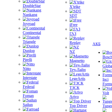
DoubleStar
X'trike
Nankang
SDT
Joyroad
iFree
Continental
ГАЗ
Triangle
Replay
АКБ
Dunlop
NZ
Bosc
Pirelli
Magnetto
Globa
Nitto
Теч-Лайн
Interstate
LegeArtis
Inci
Formu
Federal
ТЗСК
Volt
Foman
Arivo
Sailun
Top Driver
Tungs