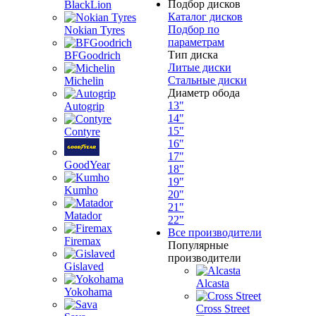
Подбор дисков
BlackLion
Каталог дисков
Подбор по
Nokian Tyres
параметрам
Тип диска
BFGoodrich
Литые диски
Стальные диски
Michelin
Диаметр обода
13"
Autogrip
14"
15"
Contyre
16"
17"
GoodYear
18"
19"
Kumho
20"
21"
Matador
22"
Все производители
Firemax
Популярные
производители
Gislaved
Alcasta
Yokohama
Cross Street