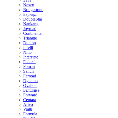
Sava
Nexen
Bridgestone
Барнаул
DoubleStar
Nankang
Joyroad
Continental
Triangle
Dunlop
Pirelli
Nitto
Interstate
Federal
Foman
Sailun
Farroad
Dynamo
Ovation
Белшина
Forward
Centara
Arivo
Viatti
Formula