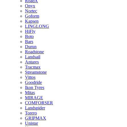
RoadX
Onyx
Nortec
Goform
Kapsen
LINGLONG
HiFly
Boto
Bars
Durun
Roadstone
Landsail
Antares
Tracmax
Streamstone
Vittos
Goodride
Ikon Tyres
Mitas
MIRAGE
COMFORSER
Landspider
Torero
GRIPMAX
Unistar