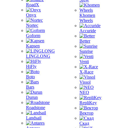
RoadX
Onyx
Khomen
Wheels
Nortec
Accuride
Goform
Better
Kapsen
Sunrise
LINGLONG
Venti
HiFly
X-Race
Boto
Vissol
Bars
NEO
Durun
RepliKey
Roadstone
Вектор
Landsail
Скад