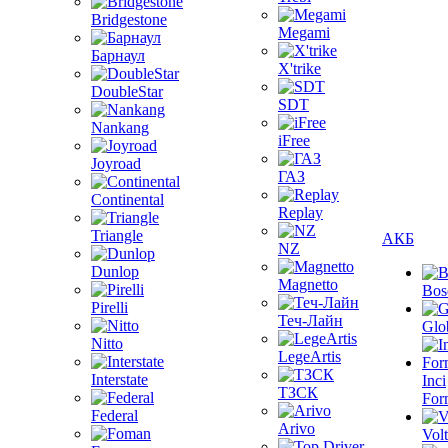
Bridgestone
Megami
Барнаул
X'trike
DoubleStar
SDT
Nankang
iFree
Joyroad
ГАЗ
Continental
Replay
Triangle
АКБ
NZ
Dunlop
Magnetto
Bos
Pirelli
Теч-Лайн
Glo
Nitto
LegeArtis
Interstate
Inci
ТЗСК
For
Federal
Arivo
Volt