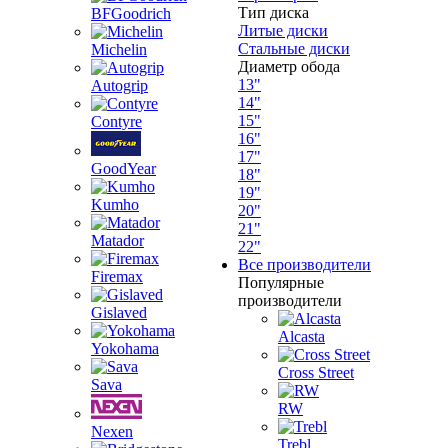
Тип диска
BFGoodrich
Литые диски
Стальные диски
Michelin
Диаметр обода
13"
Autogrip
14"
15"
Contyre
16"
17"
GoodYear
18"
19"
Kumho
20"
21"
Matador
22"
Все производители
Firemax
Популярные
производители
Gislaved
Alcasta
Yokohama
Cross Street
Sava
RW
Nexen
Trebl