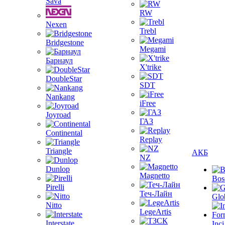
Sava
RW
Nexen
Trebl
Bridgestone
Megami
Барнаул
X'trike
DoubleStar
SDT
Nankang
iFree
Joyroad
ГАЗ
Continental
Replay
Triangle
АКБ
NZ
Dunlop
Magnetto
Bos
Pirelli
Теч-Лайн
Glo
Nitto
LegeArtis
Interstate
Inci