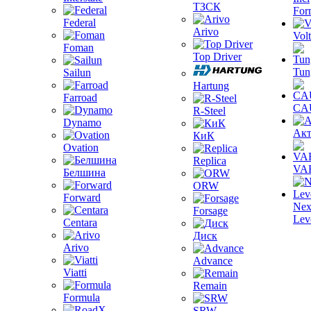
ТЗСК
For
Federal
Arivo
Volt
Foman
Top Driver
Tun
Sailun
Hartung
Farroad
CA
R-Steel
Dynamo
Акт
КиК
Ovation
Replica
VA
Белшина
ORW
Forward
Nex
Forsage
Lev
Centara
Диск
Arivo
Advance
Viatti
Remain
Formula
SRW