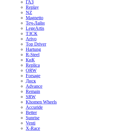
ГАЗ
Replay
NZ
Magnetto
Теч-Лайн
LegeArtis
ТЗСК
Arivo
Top Driver
Hartung
R-Steel
КиК
Replica
ORW
Forsage
Диск
Advance
Remain
SRW
Khomen Wheels
Accuride
Better
Sunrise
Venti
X-Race