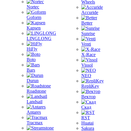
Wheels
Nortec
Accuride
Goform
Better
Kapsen
Sunrise
LINGLONG
Venti
HiFly
X-Race
Boto
Vissol
Bars
NEO
Durun
RepliKey
Roadstone
Вектор
Landsail
Скад
Antares
RST
Tracmax
Huatai
Sakura