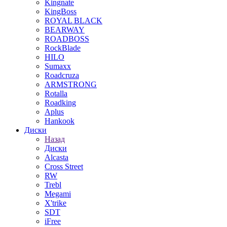
Kingnate
KingBoss
ROYAL BLACK
BEARWAY
ROADBOSS
RockBlade
HILO
Sumaxx
Roadcruza
ARMSTRONG
Rotalla
Roadking
Aplus
Hankook
Диски
Назад
Диски
Alcasta
Cross Street
RW
Trebl
Megami
X'trike
SDT
iFree