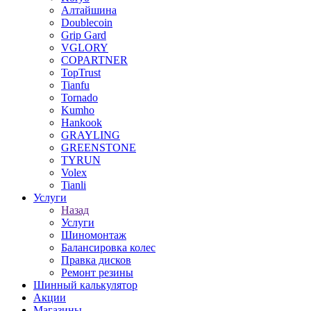
Алтайшина
Doublecoin
Grip Gard
VGLORY
COPARTNER
TopTrust
Tianfu
Tornado
Kumho
Hankook
GRAYLING
GREENSTONE
TYRUN
Volex
Tianli
Услуги
Назад
Услуги
Шиномонтаж
Балансировка колес
Правка дисков
Ремонт резины
Шинный калькулятор
Акции
Магазины