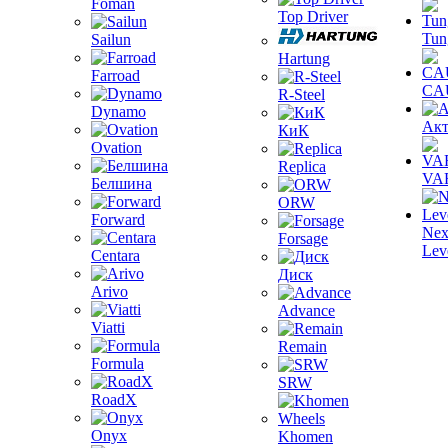
Foman
Top Driver
Tun
Sailun
Hartung
Farroad
CA
R-Steel
Dynamo
Акт
КиК
Ovation
Replica
VA
Белшина
ORW
Forward
Nex
Forsage
Lev
Centara
Диск
Arivo
Advance
Viatti
Remain
Formula
SRW
RoadX
Onyx
Khomen