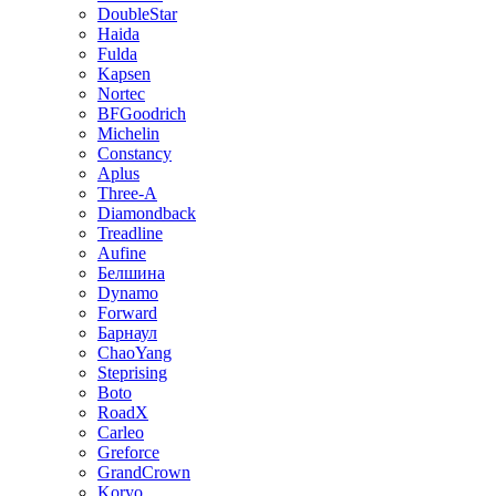
DoubleStar
Haida
Fulda
Kapsen
Nortec
BFGoodrich
Michelin
Constancy
Aplus
Three-A
Diamondback
Treadline
Aufine
Белшина
Dynamo
Forward
Барнаул
ChaoYang
Steprising
Boto
RoadX
Carleo
Greforce
GrandCrown
Koryo