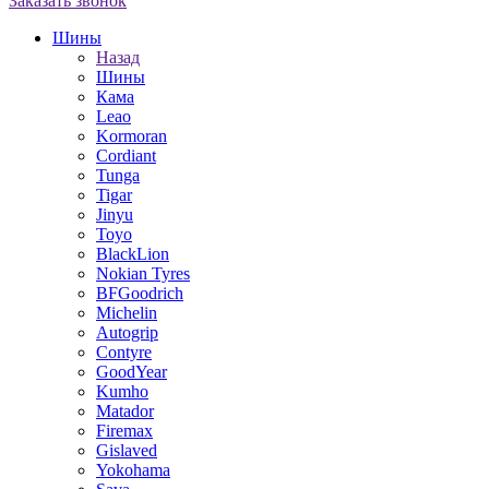
Заказать звонок
Шины
Назад
Шины
Кама
Leao
Kormoran
Cordiant
Tunga
Tigar
Jinyu
Toyo
BlackLion
Nokian Tyres
BFGoodrich
Michelin
Autogrip
Contyre
GoodYear
Kumho
Matador
Firemax
Gislaved
Yokohama