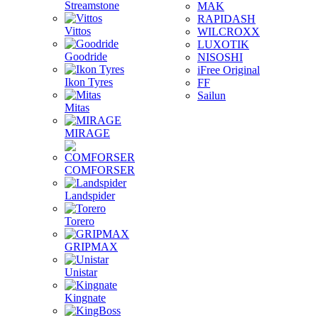
Streamstone
MAK
RAPIDASH
Vittos
WILCROXX
LUXOTIK
Goodride
NISOSHI
iFree Original
Ikon Tyres
FF
Sailun
Mitas
MIRAGE
COMFORSER
Landspider
Torero
GRIPMAX
Unistar
Kingnate