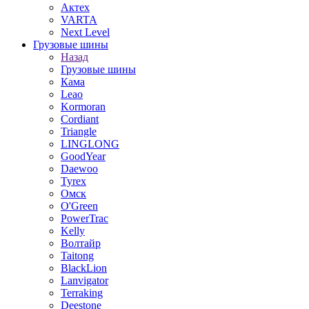
Актех
VARTA
Next Level
Грузовые шины
Назад
Грузовые шины
Кама
Leao
Kormoran
Cordiant
Triangle
LINGLONG
GoodYear
Daewoo
Tyrex
Омск
O'Green
PowerTrac
Kelly
Волтайр
Taitong
BlackLion
Lanvigator
Terraking
Deestone