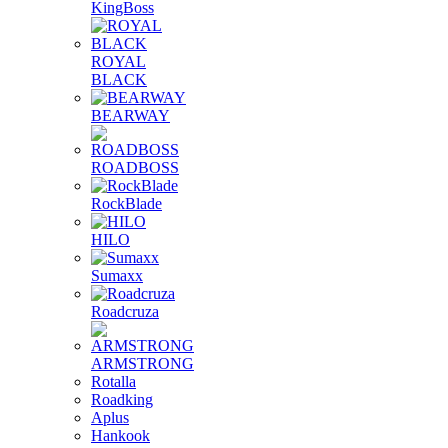
KingBoss
ROYAL
BLACK
BEARWAY
ROADBOSS
RockBlade
HILO
Sumaxx
Roadcruza
ARMSTRONG
Rotalla
Roadking
Aplus
Hankook