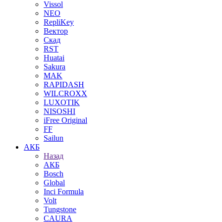
Vissol
NEO
RepliKey
Вектор
Скад
RST
Huatai
Sakura
MAK
RAPIDASH
WILCROXX
LUXOTIK
NISOSHI
iFree Original
FF
Sailun
АКБ
Назад
АКБ
Bosch
Global
Inci Formula
Volt
Tungstone
CAURA