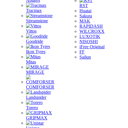
Antares
RST
Tracmax
Huatai
Sakura
Streamstone
MAK
RAPIDASH
Vittos
WILCROXX
LUXOTIK
Goodride
NISOSHI
iFree Original
Ikon Tyres
FF
Sailun
Mitas
MIRAGE
COMFORSER
Landspider
Torero
GRIPMAX