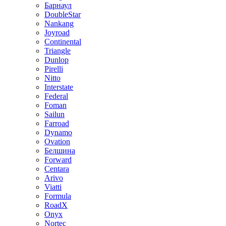
Барнаул
DoubleStar
Nankang
Joyroad
Continental
Triangle
Dunlop
Pirelli
Nitto
Interstate
Federal
Foman
Sailun
Farroad
Dynamo
Ovation
Белшина
Forward
Centara
Arivo
Viatti
Formula
RoadX
Onyx
Nortec