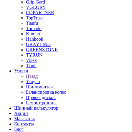
Grip Gard
VGLORY
COPARTNER
TopTrust
Tianfu
Tornado
Kumho
Hankook
GRAYLING
GREENSTONE
TYRUN
Volex
Tianli
Услуги
Назад
Услуги
Шиномонтаж
Балансировка колес
Правка дисков
Ремонт резины
Шинный калькулятор
Акции
Магазины
Контакты
Блог