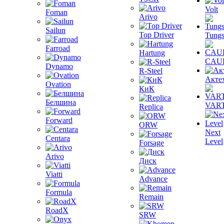
Volt
Foman
Arivo
Sailun
Top Driver
Tungs
Farroad
Hartung
CAU
Dynamo
R-Steel
Акте
Ovation
КиК
Белшина
VAR
Replica
Forward
ORW
Next
Centara
Level
Forsage
Arivo
Диск
Viatti
Advance
Formula
Remain
RoadX
SRW