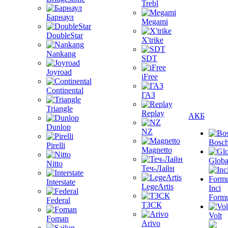
Trebl
Барнаул
Megami
DoubleStar
X'trike
Nankang
SDT
Joyroad
iFree
Continental
ГАЗ
Triangle
Replay
АКБ
Dunlop
NZ
Bosc
Pirelli
Magnetto
Globa
Nitto
Теч-Лайн
Interstate
LegeArtis
Inci
Formu
Federal
ТЗСК
Volt
Foman
Arivo