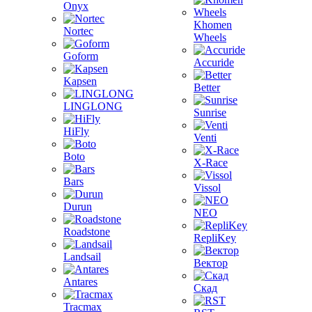
Onyx
Khomen
Nortec
Wheels
Goform
Accuride
Kapsen
Better
LINGLONG
Sunrise
HiFly
Venti
Boto
X-Race
Bars
Vissol
Durun
NEO
Roadstone
RepliKey
Landsail
Вектор
Antares
Скад
Tracmax