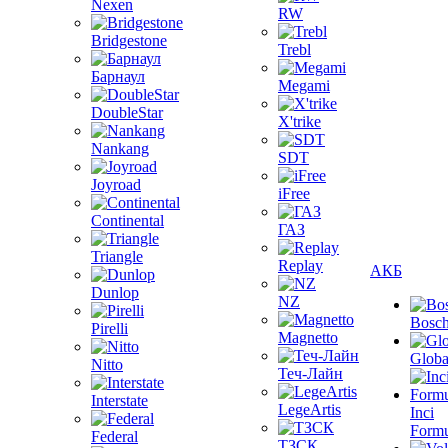
Nexen
RW
Bridgestone
Trebl
Барнаул
Megami
DoubleStar
X'trike
Nankang
SDT
Joyroad
iFree
Continental
ГАЗ
Triangle
Replay
АКБ
Dunlop
NZ
Bosc
Pirelli
Magnetto
Globa
Nitto
Теч-Лайн
Interstate
LegeArtis
Inci
Formu
Federal
ТЗСК