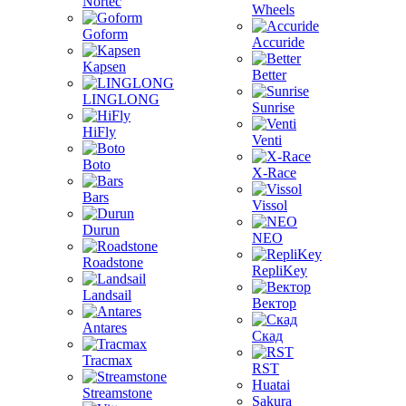
Nortec
Wheels
Goform
Accuride
Kapsen
Better
LINGLONG
Sunrise
HiFly
Venti
Boto
X-Race
Bars
Vissol
Durun
NEO
Roadstone
RepliKey
Landsail
Вектор
Antares
Скад
Tracmax
RST
Huatai
Streamstone
Sakura