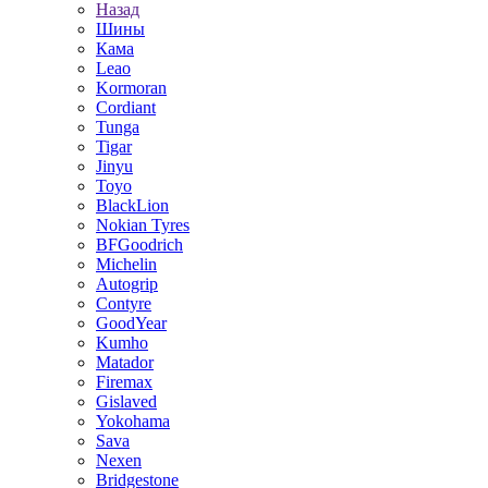
Назад
Шины
Кама
Leao
Kormoran
Cordiant
Tunga
Tigar
Jinyu
Toyo
BlackLion
Nokian Tyres
BFGoodrich
Michelin
Autogrip
Contyre
GoodYear
Kumho
Matador
Firemax
Gislaved
Yokohama
Sava
Nexen
Bridgestone