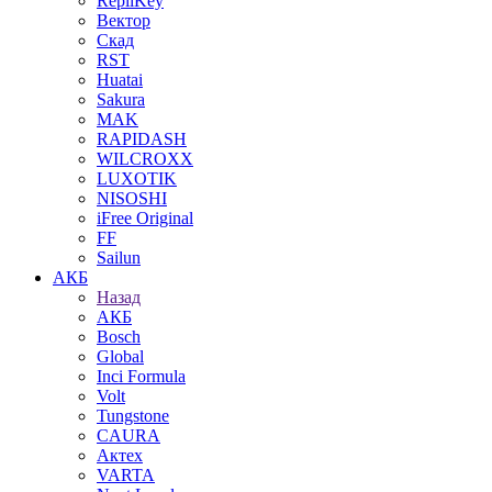
RepliKey
Вектор
Скад
RST
Huatai
Sakura
MAK
RAPIDASH
WILCROXX
LUXOTIK
NISOSHI
iFree Original
FF
Sailun
АКБ
Назад
АКБ
Bosch
Global
Inci Formula
Volt
Tungstone
CAURA
Актех
VARTA