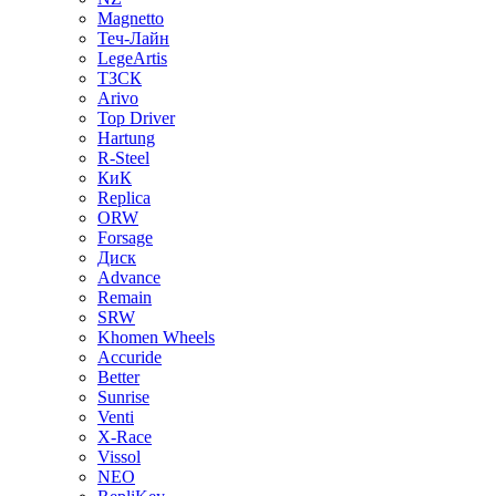
Magnetto
Теч-Лайн
LegeArtis
ТЗСК
Arivo
Top Driver
Hartung
R-Steel
КиК
Replica
ORW
Forsage
Диск
Advance
Remain
SRW
Khomen Wheels
Accuride
Better
Sunrise
Venti
X-Race
Vissol
NEO