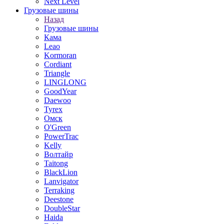
Next Level
Грузовые шины
Назад
Грузовые шины
Кама
Leao
Kormoran
Cordiant
Triangle
LINGLONG
GoodYear
Daewoo
Tyrex
Омск
O'Green
PowerTrac
Kelly
Волтайр
Taitong
BlackLion
Lanvigator
Terraking
Deestone
DoubleStar
Haida