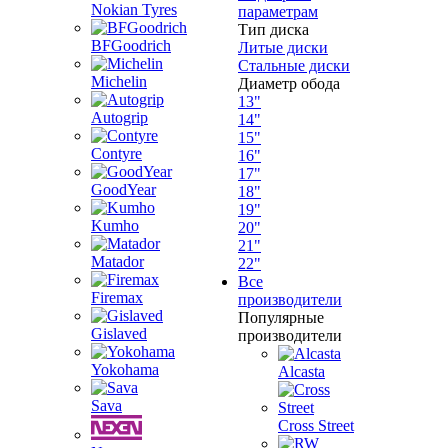
Nokian Tyres
параметрам
Тип диска
BFGoodrich
Литые диски
Стальные диски
Michelin
Диаметр обода
13"
Autogrip
14"
15"
Contyre
16"
17"
GoodYear
18"
19"
Kumho
20"
21"
Matador
22"
Все
Firemax
производители
Популярные
Gislaved
производители
Yokohama
Alcasta
Sava
Cross Street