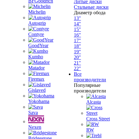
BFGoodrich
Литые диски
Стальные диски
Michelin
Диаметр обода
13"
Autogrip
14"
15"
Contyre
16"
17"
GoodYear
18"
19"
Kumho
20"
21"
Matador
22"
Все
Firemax
производители
Популярные
Gislaved
производители
Yokohama
Alcasta
Sava
Cross Street
Nexen
RW
Bridgestone