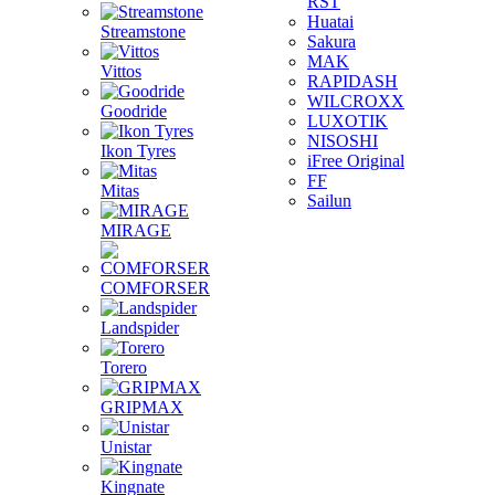
RST
Huatai
Streamstone
Sakura
MAK
Vittos
RAPIDASH
WILCROXX
Goodride
LUXOTIK
NISOSHI
Ikon Tyres
iFree Original
FF
Mitas
Sailun
MIRAGE
COMFORSER
Landspider
Torero
GRIPMAX
Unistar
Kingnate