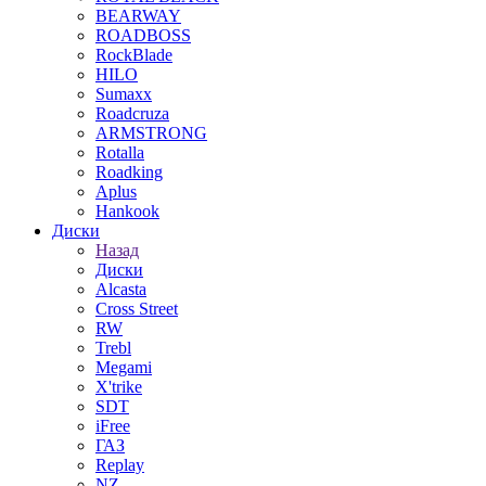
BEARWAY
ROADBOSS
RockBlade
HILO
Sumaxx
Roadcruza
ARMSTRONG
Rotalla
Roadking
Aplus
Hankook
Диски
Назад
Диски
Alcasta
Cross Street
RW
Trebl
Megami
X'trike
SDT
iFree
ГАЗ
Replay
NZ