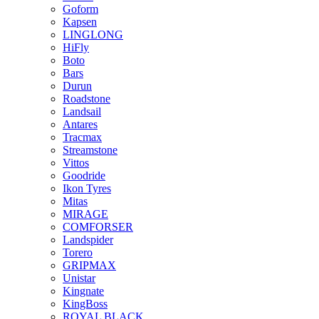
Goform
Kapsen
LINGLONG
HiFly
Boto
Bars
Durun
Roadstone
Landsail
Antares
Tracmax
Streamstone
Vittos
Goodride
Ikon Tyres
Mitas
MIRAGE
COMFORSER
Landspider
Torero
GRIPMAX
Unistar
Kingnate
KingBoss
ROYAL BLACK