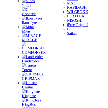
MAK
Vittos
RAPIDASH
WILCROXX
Goodride
LUXOTIK
NISOSHI
Ikon Tyres
iFree Original
FF
Mitas
Sailun
MIRAGE
COMFORSER
Landspider
Torero
GRIPMAX
Unistar
Kingnate
KingBoss