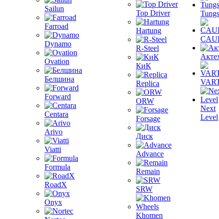
Sailun
Top Driver
Tungs
Farroad
Hartung
CAU
Dynamo
R-Steel
Акте
Ovation
КиК
Белшина
VAR
Replica
Forward
ORW
Next
Centara
Level
Forsage
Arivo
Диск
Viatti
Advance
Formula
Remain
RoadX
SRW
Onyx
Khomen