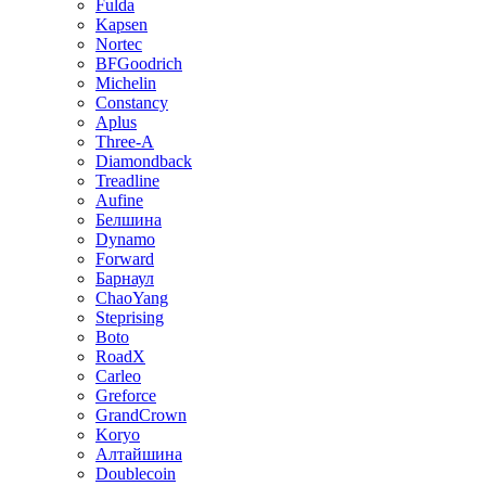
Fulda
Kapsen
Nortec
BFGoodrich
Michelin
Constancy
Aplus
Three-A
Diamondback
Treadline
Aufine
Белшина
Dynamo
Forward
Барнаул
ChaoYang
Steprising
Boto
RoadX
Carleo
Greforce
GrandCrown
Koryo
Алтайшина
Doublecoin