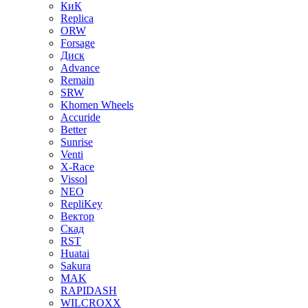
КиК
Replica
ORW
Forsage
Диск
Advance
Remain
SRW
Khomen Wheels
Accuride
Better
Sunrise
Venti
X-Race
Vissol
NEO
RepliKey
Вектор
Скад
RST
Huatai
Sakura
MAK
RAPIDASH
WILCROXX