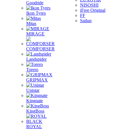
Goodride
NISOSHI
iFree Original
Ikon Tyres
FF
Sailun
Mitas
MIRAGE
COMFORSER
Landspider
Torero
GRIPMAX
Unistar
Kingnate
KingBoss
ROYAL