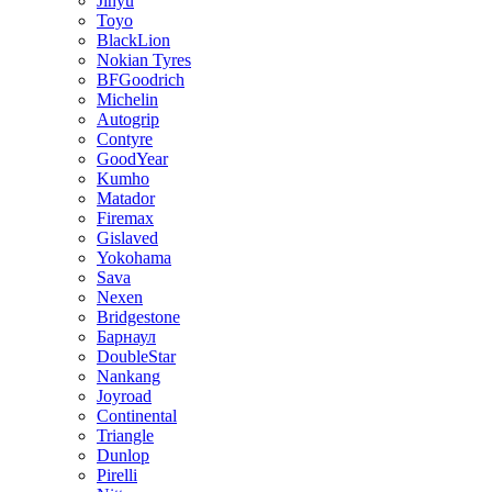
Jinyu
Toyo
BlackLion
Nokian Tyres
BFGoodrich
Michelin
Autogrip
Contyre
GoodYear
Kumho
Matador
Firemax
Gislaved
Yokohama
Sava
Nexen
Bridgestone
Барнаул
DoubleStar
Nankang
Joyroad
Continental
Triangle
Dunlop
Pirelli