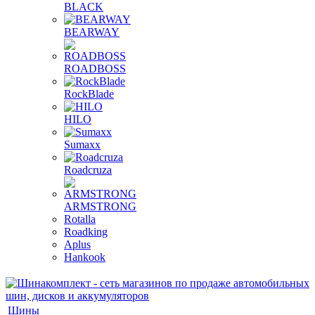
BLACK
BEARWAY
ROADBOSS
RockBlade
HILO
Sumaxx
Roadcruza
ARMSTRONG
Rotalla
Roadking
Aplus
Hankook
Шины