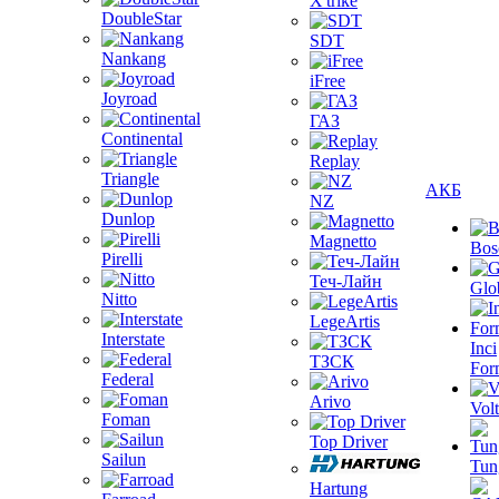
X'trike
DoubleStar
SDT
Nankang
iFree
Joyroad
ГАЗ
Continental
Replay
Triangle
АКБ
NZ
Dunlop
Magnetto
Bos
Pirelli
Теч-Лайн
Glo
Nitto
LegeArtis
Interstate
Inci
ТЗСК
For
Federal
Arivo
Volt
Foman
Top Driver
Sailun
Tun
Hartung