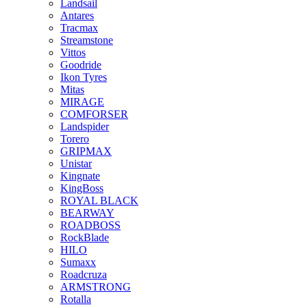
Landsail
Antares
Tracmax
Streamstone
Vittos
Goodride
Ikon Tyres
Mitas
MIRAGE
COMFORSER
Landspider
Torero
GRIPMAX
Unistar
Kingnate
KingBoss
ROYAL BLACK
BEARWAY
ROADBOSS
RockBlade
HILO
Sumaxx
Roadcruza
ARMSTRONG
Rotalla