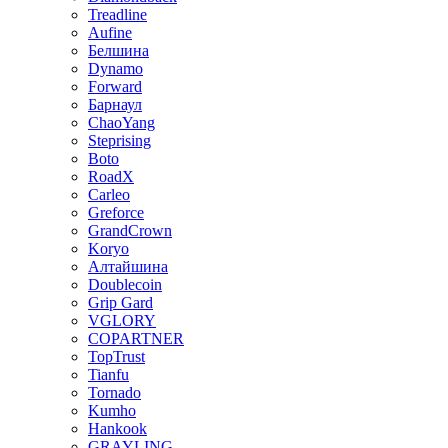
Treadline
Aufine
Белшина
Dynamo
Forward
Барнаул
ChaoYang
Steprising
Boto
RoadX
Carleo
Greforce
GrandCrown
Koryo
Алтайшина
Doublecoin
Grip Gard
VGLORY
COPARTNER
TopTrust
Tianfu
Tornado
Kumho
Hankook
GRAYLING