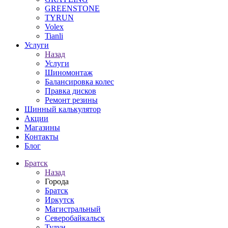
GREENSTONE
TYRUN
Volex
Tianli
Услуги
Назад
Услуги
Шиномонтаж
Балансировка колес
Правка дисков
Ремонт резины
Шинный калькулятор
Акции
Магазины
Контакты
Блог
Братск
Назад
Города
Братск
Иркутск
Магистральный
Северобайкальск
Тулун