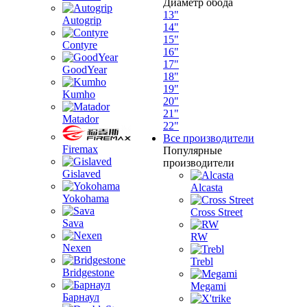
Диаметр обода
13"
Autogrip
14"
15"
Contyre
16"
17"
GoodYear
18"
19"
Kumho
20"
21"
Matador
22"
Все производители
Firemax
Популярные
производители
Gislaved
Alcasta
Yokohama
Cross Street
Sava
RW
Nexen
Trebl
Bridgestone
Megami
Барнаул