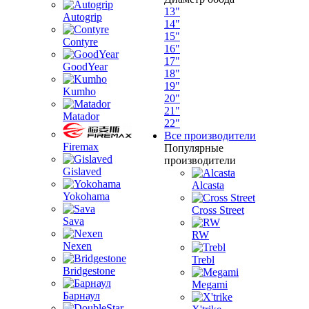
13"
Autogrip
14"
15"
Contyre
16"
17"
GoodYear
18"
19"
Kumho
20"
21"
Matador
22"
Все производители
Firemax
Популярные
производители
Gislaved
Alcasta
Yokohama
Cross Street
Sava
RW
Nexen
Trebl
Bridgestone
Megami
Барнаул