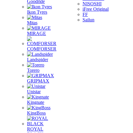
Goodride
NISOSHI
iFree Original
Ikon Tyres
FF
Sailun
Mitas
MIRAGE
COMFORSER
Landspider
Torero
GRIPMAX
Unistar
Kingnate
KingBoss
ROYAL