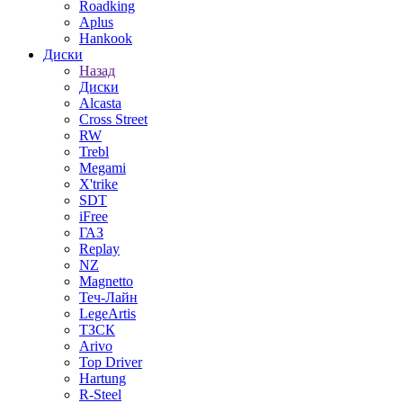
Roadking
Aplus
Hankook
Диски
Назад
Диски
Alcasta
Cross Street
RW
Trebl
Megami
X'trike
SDT
iFree
ГАЗ
Replay
NZ
Magnetto
Теч-Лайн
LegeArtis
ТЗСК
Arivo
Top Driver
Hartung
R-Steel