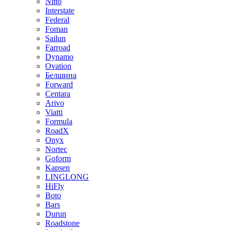
Nitto
Interstate
Federal
Foman
Sailun
Farroad
Dynamo
Ovation
Белшина
Forward
Centara
Arivo
Viatti
Formula
RoadX
Onyx
Nortec
Goform
Kapsen
LINGLONG
HiFly
Boto
Bars
Durun
Roadstone