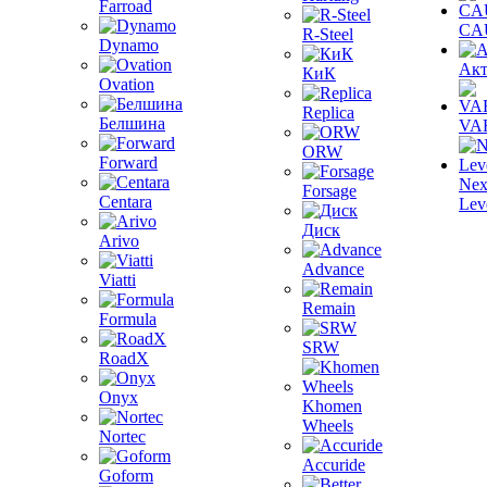
Farroad
CA
R-Steel
Dynamo
Акт
КиК
Ovation
Replica
Белшина
VA
ORW
Forward
Nex
Forsage
Centara
Lev
Диск
Arivo
Advance
Viatti
Remain
Formula
SRW
RoadX
Onyx
Khomen
Wheels
Nortec
Accuride
Goform