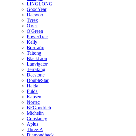
LINGLONG
GoodYear
Daewoo
Tyrex
Омск
O'Green
PowerTrac
Kelly
Волтайр
Taitong
BlackLion
Lanvigator
Terraking
Deestone
DoubleStar
Haida
Fulda
Kapsen
Nortec
BFGoodrich
Michelin
Constancy
Aplus
Three-A
Diamondback