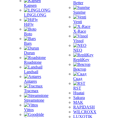
Better
Kapsen
Sunrise
LINGLONG
Venti
HiFly
X-Race
Boto
Vissol
Bars
NEO
Durun
RepliKey
Roadstone
Вектор
Landsail
Скад
Antares
RST
Tracmax
Huatai
Sakura
Streamstone
MAK
RAPIDASH
Vittos
WILCROXX
LUXOTIK