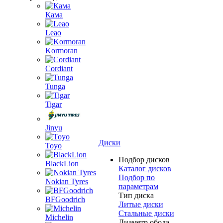
Кама
Leao
Kormoran
Cordiant
Tunga
Tigar
Jinyu
Диски
Toyo
Подбор дисков
BlackLion
Каталог дисков
Подбор по
Nokian Tyres
параметрам
Тип диска
BFGoodrich
Литые диски
Стальные диски
Michelin
Диаметр обода