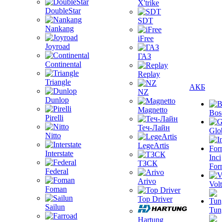
X'trike
DoubleStar
SDT
Nankang
iFree
Joyroad
ГАЗ
Continental
Replay
Triangle
АКБ
NZ
Dunlop
Magnetto
Bos
Pirelli
Теч-Лайн
Glo
Nitto
LegeArtis
Interstate
Inci
ТЗСК
For
Federal
Arivo
Volt
Foman
Top Driver
Sailun
Tun
Hartung