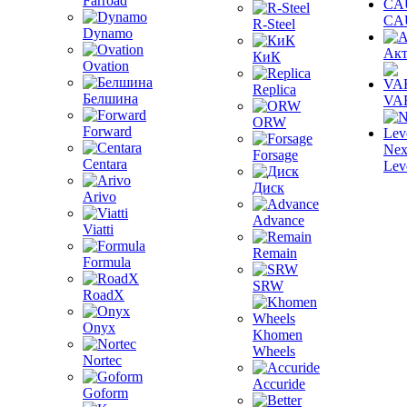
Farroad
CA
R-Steel
Dynamo
Акт
КиК
Ovation
Replica
Белшина
VA
ORW
Forward
Nex
Forsage
Centara
Lev
Диск
Arivo
Advance
Viatti
Remain
Formula
SRW
RoadX
Onyx
Khomen
Wheels
Nortec
Accuride
Goform