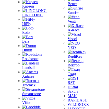
Better
Kapsen
Sunrise
LINGLONG
Venti
HiFly
X-Race
Boto
Vissol
Bars
NEO
Durun
RepliKey
Roadstone
Вектор
Landsail
Скад
Antares
RST
Tracmax
Huatai
Sakura
Streamstone
MAK
RAPIDASH
Vittos
WILCROXX
LUXOTIK