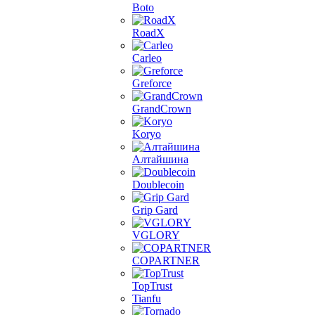
Boto
RoadX
Carleo
Greforce
GrandCrown
Koryo
Алтайшина
Doublecoin
Grip Gard
VGLORY
COPARTNER
TopTrust
Tianfu