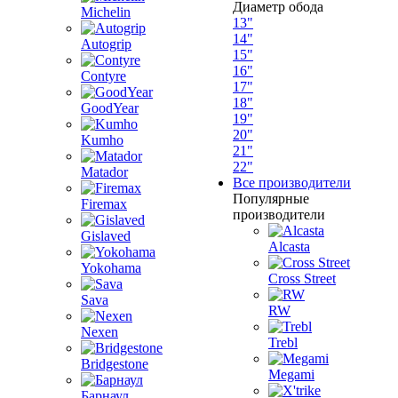
Диаметр обода
Michelin
13"
14"
Autogrip
15"
16"
Contyre
17"
18"
GoodYear
19"
20"
Kumho
21"
22"
Matador
Все производители
Популярные
Firemax
производители
Gislaved
Alcasta
Yokohama
Cross Street
Sava
RW
Nexen
Trebl
Bridgestone
Megami
Барнаул