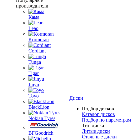
Популярные
производители
Кама
Leao
Kormoran
Cordiant
Tunga
Tigar
Jinyu
Toyo
Диски
BlackLion
Подбор дисков
Каталог дисков
Nokian Tyres
Подбор по параметрам
Тип диска
Литые диски
BFGoodrich
Стальные диски