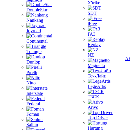
X'trike
DoubleStar
SDT
Nankang
iFree
Joyroad
ГАЗ
Continental
Replay
Triangle
NZ
А
Dunlop
Magnetto
Pirelli
Теч-Лайн
Nitto
LegeArtis
Interstate
ТЗСК
Federal
Arivo
Foman
Top Driver
Sailun
Hartung