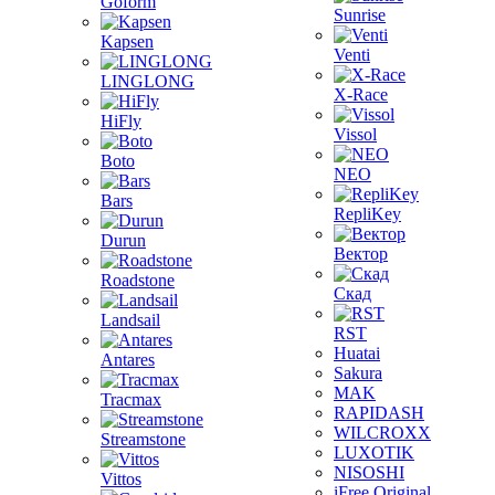
Goform
Sunrise
Kapsen
Venti
LINGLONG
X-Race
HiFly
Vissol
Boto
NEO
Bars
RepliKey
Durun
Вектор
Roadstone
Скад
Landsail
RST
Huatai
Antares
Sakura
MAK
Tracmax
RAPIDASH
WILCROXX
Streamstone
LUXOTIK
NISOSHI
Vittos
iFree Original