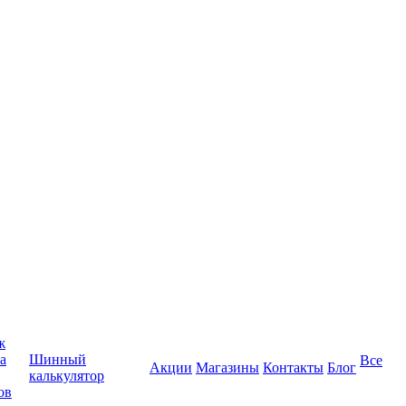
ж
а
Шинный
Все
Акции
Магазины
Контакты
Блог
калькулятор
ов