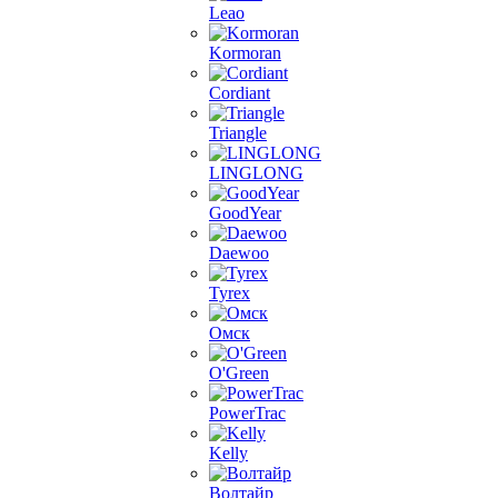
Leao
Kormoran
Cordiant
Triangle
LINGLONG
GoodYear
Daewoo
Tyrex
Омск
O'Green
PowerTrac
Kelly
Волтайр