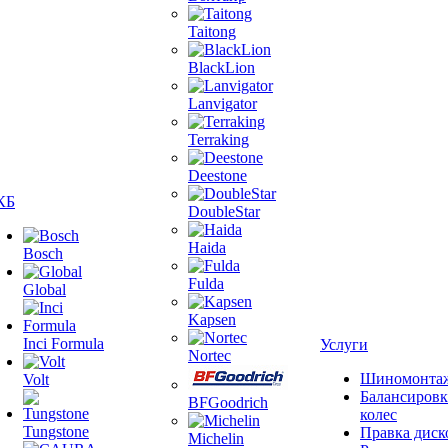
Taitong
BlackLion
Lanvigator
Terraking
Deestone
КБ
DoubleStar
Haida
Bosch
Fulda
Global
Kapsen
Inci Formula
Услуги
Nortec
Шиномонта
Volt
Балансировк
BFGoodrich
колес
Tungstone
Правка диск
Michelin