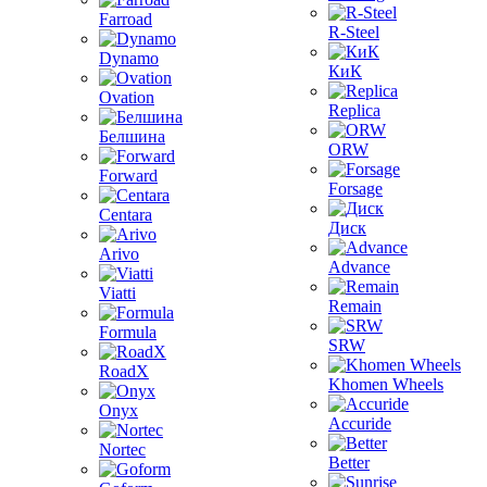
Farroad
R-Steel
Dynamo
КиК
Ovation
Replica
Белшина
ORW
Forward
Forsage
Centara
Диск
Arivo
Advance
Viatti
Remain
Formula
SRW
RoadX
Khomen Wheels
Onyx
Accuride
Nortec
Better