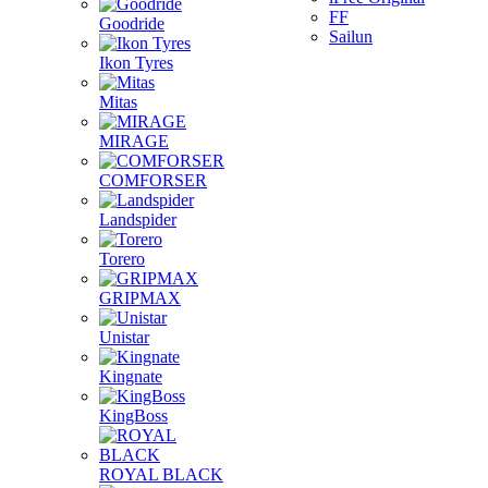
FF
Goodride
Sailun
Ikon Tyres
Mitas
MIRAGE
COMFORSER
Landspider
Torero
GRIPMAX
Unistar
Kingnate
KingBoss
ROYAL BLACK