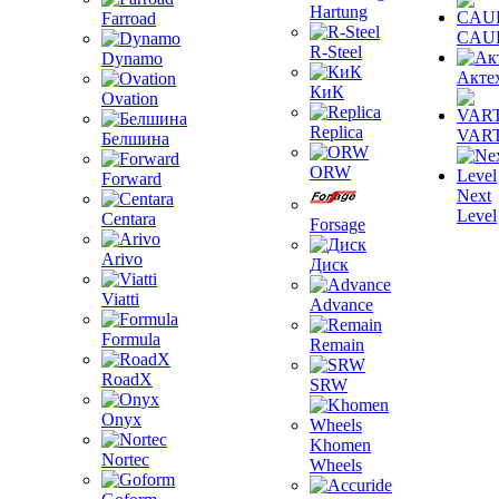
Hartung
Farroad
CAU
R-Steel
Dynamo
Акте
КиК
Ovation
Replica
VAR
Белшина
ORW
Forward
Next
Level
Centara
Forsage
Arivo
Диск
Viatti
Advance
Formula
Remain
RoadX
SRW
Onyx
Khomen
Nortec
Wheels