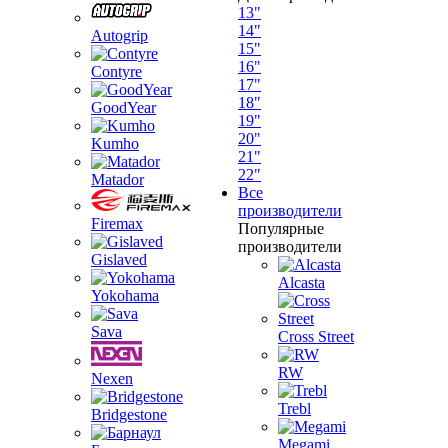
13"
14"
Autogrip
15"
16"
Contyre
17"
18"
GoodYear
19"
20"
Kumho
21"
22"
Matador
Все
производители
Firemax
Популярные
производители
Gislaved
Alcasta
Yokohama
Sava
Cross Street
RW
Nexen
Trebl
Bridgestone
Megami