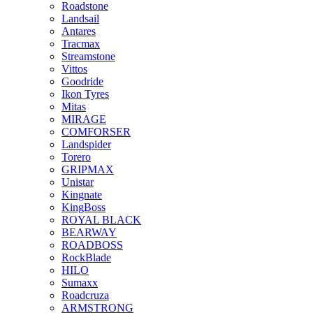
Roadstone
Landsail
Antares
Tracmax
Streamstone
Vittos
Goodride
Ikon Tyres
Mitas
MIRAGE
COMFORSER
Landspider
Torero
GRIPMAX
Unistar
Kingnate
KingBoss
ROYAL BLACK
BEARWAY
ROADBOSS
RockBlade
HILO
Sumaxx
Roadcruza
ARMSTRONG