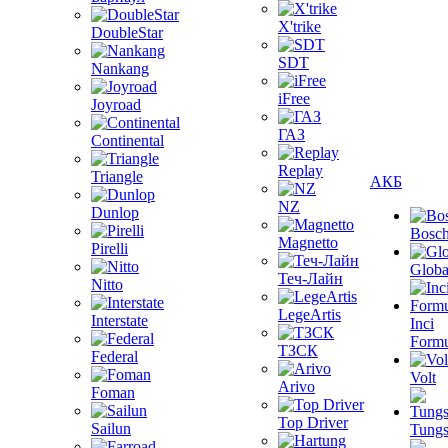
X'trike
DoubleStar
SDT
Nankang
iFree
Joyroad
ГАЗ
Continental
Replay
Triangle
АКБ
NZ
Dunlop
Bosc
Magnetto
Pirelli
Globa
Теч-Лайн
Nitto
LegeArtis
Interstate
Inci
Formu
ТЗСК
Federal
Volt
Arivo
Foman
Top Driver
Sailun
Tungs