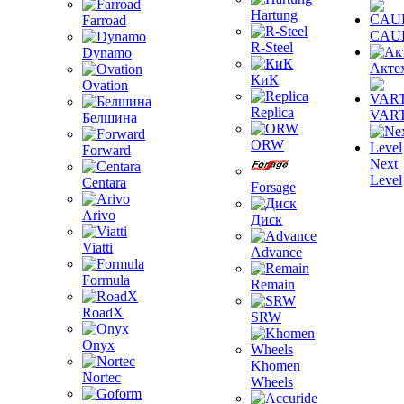
Hartung
Farroad
CAU
R-Steel
Dynamo
Акте
КиК
Ovation
Replica
VAR
Белшина
ORW
Forward
Next
Level
Centara
Forsage
Arivo
Диск
Viatti
Advance
Formula
Remain
RoadX
SRW
Onyx
Khomen
Nortec
Wheels