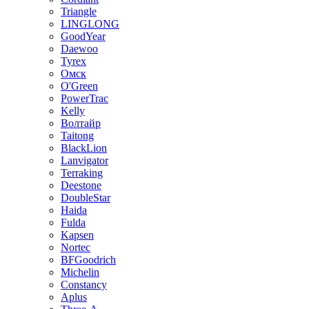
Triangle
LINGLONG
GoodYear
Daewoo
Tyrex
Омск
O'Green
PowerTrac
Kelly
Волтайр
Taitong
BlackLion
Lanvigator
Terraking
Deestone
DoubleStar
Haida
Fulda
Kapsen
Nortec
BFGoodrich
Michelin
Constancy
Aplus