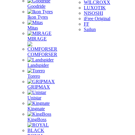
WILCROXX
Goodride
LUXOTIK
NISOSHI
Ikon Tyres
iFree Original
FF
Mitas
Sailun
MIRAGE
COMFORSER
Landspider
Torero
GRIPMAX
Unistar
Kingnate
KingBoss