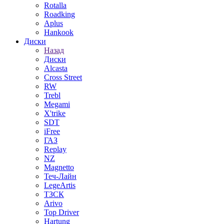
Rotalla
Roadking
Aplus
Hankook
Диски
Назад
Диски
Alcasta
Cross Street
RW
Trebl
Megami
X'trike
SDT
iFree
ГАЗ
Replay
NZ
Magnetto
Теч-Лайн
LegeArtis
ТЗСК
Arivo
Top Driver
Hartung