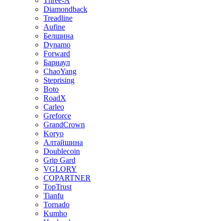
Three-A
Diamondback
Treadline
Aufine
Белшина
Dynamo
Forward
Барнаул
ChaoYang
Steprising
Boto
RoadX
Carleo
Greforce
GrandCrown
Koryo
Алтайшина
Doublecoin
Grip Gard
VGLORY
COPARTNER
TopTrust
Tianfu
Tornado
Kumho