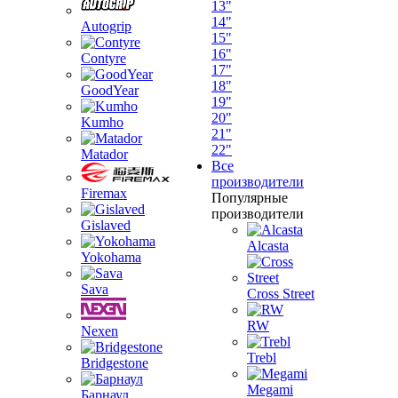
13"
14"
Autogrip
15"
16"
Contyre
17"
18"
GoodYear
19"
20"
Kumho
21"
22"
Matador
Все
производители
Firemax
Популярные
производители
Gislaved
Alcasta
Yokohama
Sava
Cross Street
RW
Nexen
Trebl
Bridgestone
Megami
Барнаул