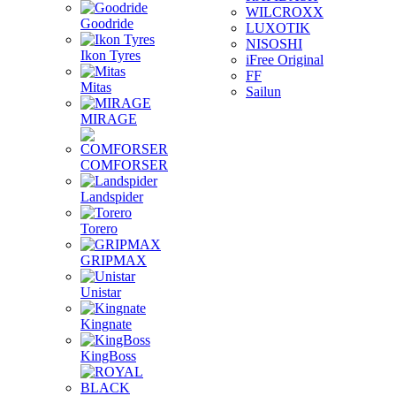
WILCROXX
Goodride
LUXOTIK
NISOSHI
Ikon Tyres
iFree Original
FF
Mitas
Sailun
MIRAGE
COMFORSER
Landspider
Torero
GRIPMAX
Unistar
Kingnate
KingBoss