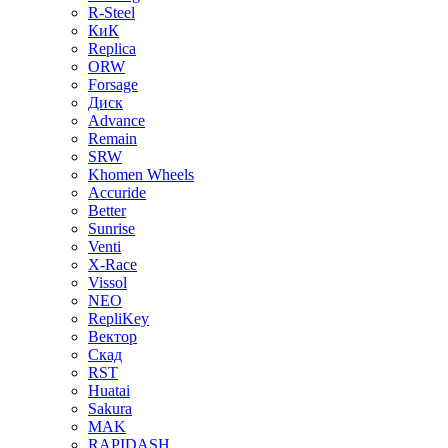
R-Steel
КиК
Replica
ORW
Forsage
Диск
Advance
Remain
SRW
Khomen Wheels
Accuride
Better
Sunrise
Venti
X-Race
Vissol
NEO
RepliKey
Вектор
Скад
RST
Huatai
Sakura
MAK
RAPIDASH