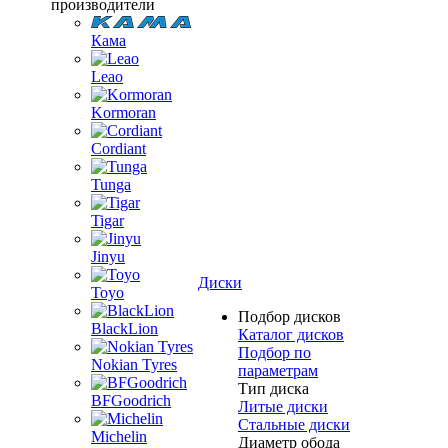
производители
Кама
Leao
Kormoran
Cordiant
Tunga
Tigar
Jinyu
Диски
Toyo
Подбор дисков
BlackLion
Каталог дисков
Подбор по
Nokian Tyres
параметрам
Тип диска
BFGoodrich
Литые диски
Стальные диски
Michelin
Диаметр обода