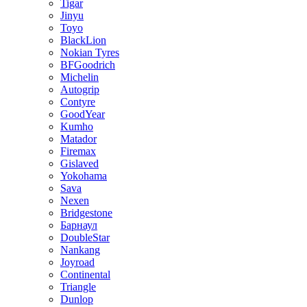
Tigar
Jinyu
Toyo
BlackLion
Nokian Tyres
BFGoodrich
Michelin
Autogrip
Contyre
GoodYear
Kumho
Matador
Firemax
Gislaved
Yokohama
Sava
Nexen
Bridgestone
Барнаул
DoubleStar
Nankang
Joyroad
Continental
Triangle
Dunlop