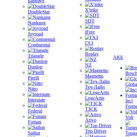
Барнаул
X'trike
DoubleStar
SDT
Nankang
iFree
Joyroad
ГАЗ
Continental
Replay
Triangle
АКБ
NZ
Dunlop
Bosc
Magnetto
Pirelli
Globa
Теч-Лайн
Nitto
LegeArtis
Interstate
Inci
Formu
ТЗСК
Federal
Volt
Arivo
Foman
Top Driver
Sailun
Tungs