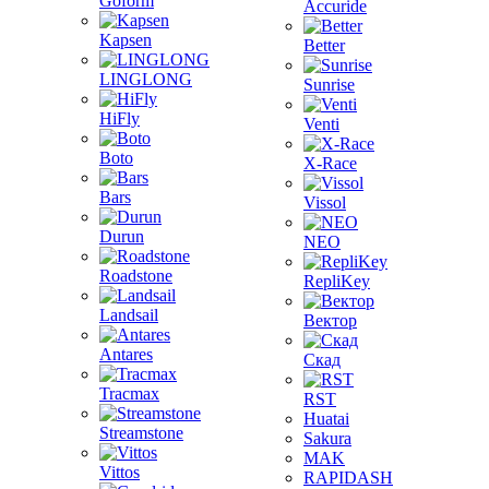
Goform
Accuride
Kapsen
Better
LINGLONG
Sunrise
HiFly
Venti
Boto
X-Race
Bars
Vissol
Durun
NEO
Roadstone
RepliKey
Landsail
Вектор
Antares
Скад
Tracmax
RST
Huatai
Streamstone
Sakura
MAK
Vittos
RAPIDASH