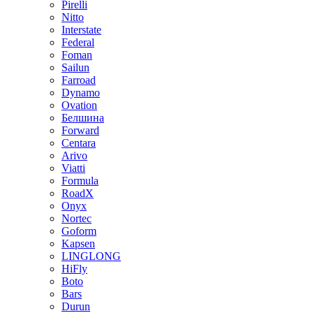
Pirelli
Nitto
Interstate
Federal
Foman
Sailun
Farroad
Dynamo
Ovation
Белшина
Forward
Centara
Arivo
Viatti
Formula
RoadX
Onyx
Nortec
Goform
Kapsen
LINGLONG
HiFly
Boto
Bars
Durun