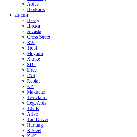
Aplus
Hankook
Диски
Назад
Диски
Alcasta
Cross Street
RW
Trebl
Megami
X'trike
SDT
iFree
ГАЗ
Replay
NZ
Magnetto
Теч-Лайн
LegeArtis
ТЗСК
Arivo
Top Driver
Hartung
R-Steel
КиК