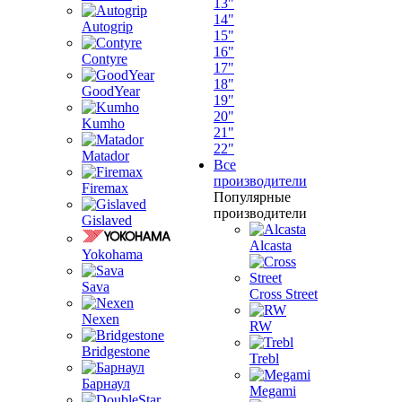
13"
14"
Autogrip
15"
16"
Contyre
17"
18"
GoodYear
19"
20"
Kumho
21"
22"
Matador
Все
производители
Firemax
Популярные
производители
Gislaved
Alcasta
Yokohama
Sava
Cross Street
Nexen
RW
Bridgestone
Trebl
Барнаул
Megami