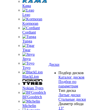
Кама
Leao
Kormoran
Cordiant
Tunga
Tigar
Jinyu
Диски
Toyo
Подбор дисков
BlackLion
Каталог дисков
Подбор по
параметрам
Nokian Tyres
Тип диска
Литые диски
BFGoodrich
Стальные диски
Диаметр обода
Michelin
13"