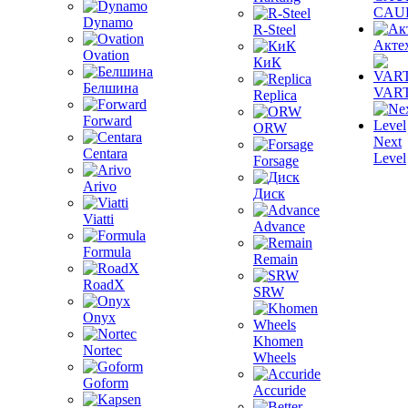
CAU
Dynamo
R-Steel
Акте
Ovation
КиК
Белшина
VAR
Replica
Forward
ORW
Next
Centara
Level
Forsage
Arivo
Диск
Viatti
Advance
Formula
Remain
RoadX
SRW
Onyx
Khomen
Nortec
Wheels
Goform
Accuride