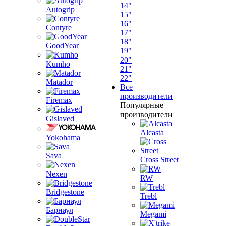
14"
Autogrip
15"
16"
Contyre
17"
18"
GoodYear
19"
20"
Kumho
21"
22"
Matador
Все
производители
Firemax
Популярные
производители
Gislaved
Alcasta
Yokohama
Sava
Cross Street
Nexen
RW
Bridgestone
Trebl
Барнаул
Megami