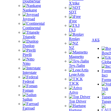
DoubleStar
X'trike
Nankang
SDT
Joyroad
iFree
Continental
ГАЗ
Triangle
Replay
АКБ
Dunlop
NZ
Bosc
Pirelli
Magnetto
Globa
Nitto
Теч-Лайн
Interstate
LegeArtis
Inci
Formu
Federal
ТЗСК
Volt
Foman
Arivo
Sailun
Top Driver
Tungs
Farroad
Hartung