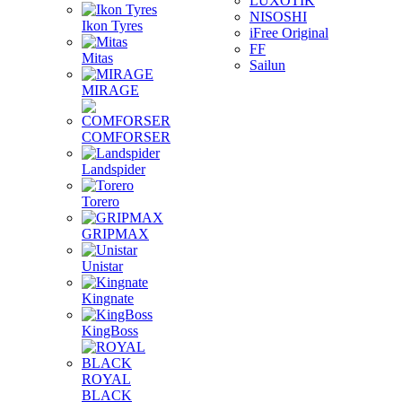
LUXOTIK
NISOSHI
Ikon Tyres
iFree Original
FF
Mitas
Sailun
MIRAGE
COMFORSER
Landspider
Torero
GRIPMAX
Unistar
Kingnate
KingBoss
ROYAL
BLACK