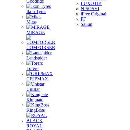
Goodride
LUXOTIK
NISOSHI
Ikon Tyres
iFree Original
FF
Mitas
Sailun
MIRAGE
COMFORSER
Landspider
Torero
GRIPMAX
Unistar
Kingnate
KingBoss
ROYAL