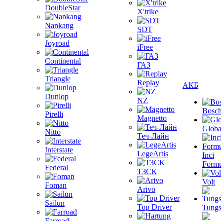
DoubleStar
X'trike
Nankang
SDT
Joyroad
iFree
Continental
ГАЗ
Triangle
Replay
АКБ
Dunlop
NZ
Bosc
Pirelli
Magnetto
Globa
Nitto
Теч-Лайн
Interstate
LegeArtis
Inci
Formu
Federal
ТЗСК
Volt
Foman
Arivo
Sailun
Top Driver
Tungs
Farroad