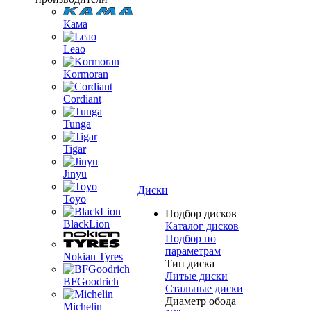
Кама
Leao
Kormoran
Cordiant
Tunga
Tigar
Jinyu
Диски
Toyo
Подбор дисков
BlackLion
Каталог дисков
Подбор по
параметрам
Nokian Tyres
Тип диска
Литые диски
BFGoodrich
Стальные диски
Диаметр обода
Michelin