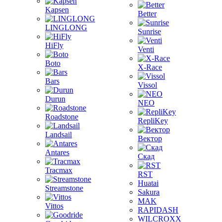
Kapsen
Better
LINGLONG
Sunrise
HiFly
Venti
Boto
X-Race
Bars
Vissol
Durun
NEO
Roadstone
RepliKey
Landsail
Вектор
Antares
Скад
Tracmax
RST
Huatai
Streamstone
Sakura
MAK
Vittos
RAPIDASH
WILCROXX