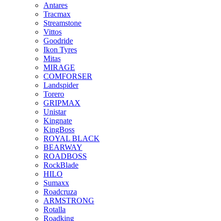
Antares
Tracmax
Streamstone
Vittos
Goodride
Ikon Tyres
Mitas
MIRAGE
COMFORSER
Landspider
Torero
GRIPMAX
Unistar
Kingnate
KingBoss
ROYAL BLACK
BEARWAY
ROADBOSS
RockBlade
HILO
Sumaxx
Roadcruza
ARMSTRONG
Rotalla
Roadking