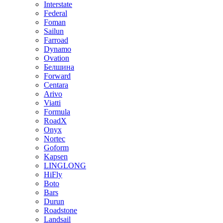
Interstate
Federal
Foman
Sailun
Farroad
Dynamo
Ovation
Белшина
Forward
Centara
Arivo
Viatti
Formula
RoadX
Onyx
Nortec
Goform
Kapsen
LINGLONG
HiFly
Boto
Bars
Durun
Roadstone
Landsail