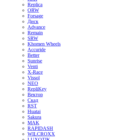
Replica
ORW
Forsage
Диск
Advance
Remain
SRW
Khomen Wheels
Accuride
Better
Sunrise
Venti
X-Race
Vissol
NEO
RepliKey
Вектор
Скад
RST
Huatai
Sakura
MAK
RAPIDASH
WILCROXX
LUXOTIK