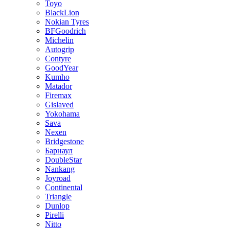
Toyo
BlackLion
Nokian Tyres
BFGoodrich
Michelin
Autogrip
Contyre
GoodYear
Kumho
Matador
Firemax
Gislaved
Yokohama
Sava
Nexen
Bridgestone
Барнаул
DoubleStar
Nankang
Joyroad
Continental
Triangle
Dunlop
Pirelli
Nitto