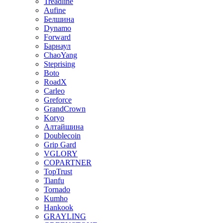
Treadline
Aufine
Белшина
Dynamo
Forward
Барнаул
ChaoYang
Steprising
Boto
RoadX
Carleo
Greforce
GrandCrown
Koryo
Алтайшина
Doublecoin
Grip Gard
VGLORY
COPARTNER
TopTrust
Tianfu
Tornado
Kumho
Hankook
GRAYLING