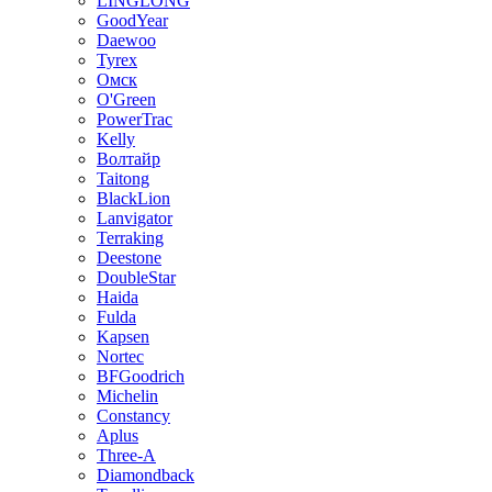
LINGLONG
GoodYear
Daewoo
Tyrex
Омск
O'Green
PowerTrac
Kelly
Волтайр
Taitong
BlackLion
Lanvigator
Terraking
Deestone
DoubleStar
Haida
Fulda
Kapsen
Nortec
BFGoodrich
Michelin
Constancy
Aplus
Three-A
Diamondback