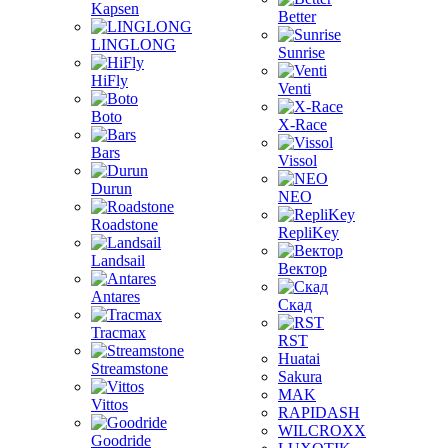
Kapsen
Better
LINGLONG
Sunrise
HiFly
Venti
Boto
X-Race
Bars
Vissol
Durun
NEO
Roadstone
RepliKey
Landsail
Вектор
Antares
Скад
Tracmax
RST
Huatai
Streamstone
Sakura
MAK
Vittos
RAPIDASH
WILCROXX
Goodride