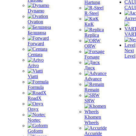
Hartung
CAU
Dynamo
R-Steel
Акте
Ovation
КиК
Белшина
VAR
Replica
Forward
ORW
Next
Centara
Level
Forsage
Arivo
Диск
Viatti
Advance
Formula
Remain
RoadX
SRW
Onyx
Khomen
Nortec
Wheels
Goform
Accuride