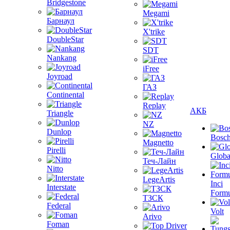
Bridgestone
Megami
Барнаул
X'trike
DoubleStar
SDT
Nankang
iFree
Joyroad
ГАЗ
Continental
Replay
АКБ
Triangle
NZ
Dunlop
Bosc
Magnetto
Pirelli
Globa
Теч-Лайн
Nitto
LegeArtis
Inci
Interstate
Formu
ТЗСК
Federal
Volt
Arivo
Foman