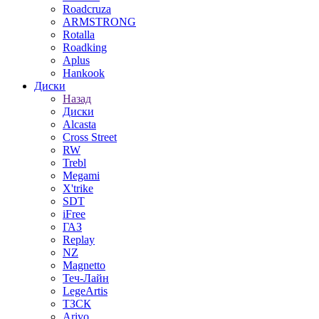
Roadcruza
ARMSTRONG
Rotalla
Roadking
Aplus
Hankook
Диски
Назад
Диски
Alcasta
Cross Street
RW
Trebl
Megami
X'trike
SDT
iFree
ГАЗ
Replay
NZ
Magnetto
Теч-Лайн
LegeArtis
ТЗСК
Arivo