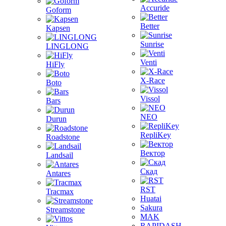
Accuride
Goform
Better
Kapsen
Sunrise
LINGLONG
Venti
HiFly
X-Race
Boto
Vissol
Bars
NEO
Durun
RepliKey
Roadstone
Вектор
Landsail
Скад
Antares
RST
Tracmax
Huatai
Sakura
Streamstone
MAK
RAPIDASH