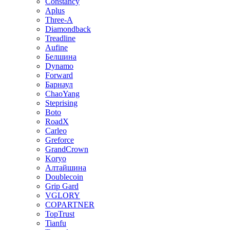
Constancy
Aplus
Three-A
Diamondback
Treadline
Aufine
Белшина
Dynamo
Forward
Барнаул
ChaoYang
Steprising
Boto
RoadX
Carleo
Greforce
GrandCrown
Koryo
Алтайшина
Doublecoin
Grip Gard
VGLORY
COPARTNER
TopTrust
Tianfu