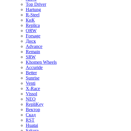
Top Driver
Hartung
R-Steel
КиК
Replica
ORW
Forsage
Диск
Advance
Remain
SRW
Khomen Wheels
Accuride
Better
Sunrise
Venti
X-Race
Vissol
NEO
RepliKey
Вектор
Скад
RST
Huatai
Sakura