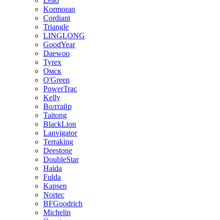
Leao
Kormoran
Cordiant
Triangle
LINGLONG
GoodYear
Daewoo
Tyrex
Омск
O'Green
PowerTrac
Kelly
Волтайр
Taitong
BlackLion
Lanvigator
Terraking
Deestone
DoubleStar
Haida
Fulda
Kapsen
Nortec
BFGoodrich
Michelin