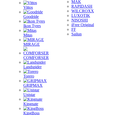
MAK
RAPIDASH
Vittos
WILCROXX
LUXOTIK
Goodride
NISOSHI
iFree Original
Ikon Tyres
FF
Sailun
Mitas
MIRAGE
COMFORSER
Landspider
Torero
GRIPMAX
Unistar
Kingnate
KingBoss