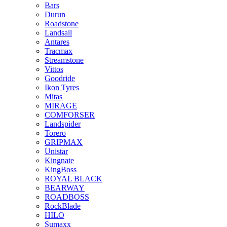
Bars
Durun
Roadstone
Landsail
Antares
Tracmax
Streamstone
Vittos
Goodride
Ikon Tyres
Mitas
MIRAGE
COMFORSER
Landspider
Torero
GRIPMAX
Unistar
Kingnate
KingBoss
ROYAL BLACK
BEARWAY
ROADBOSS
RockBlade
HILO
Sumaxx