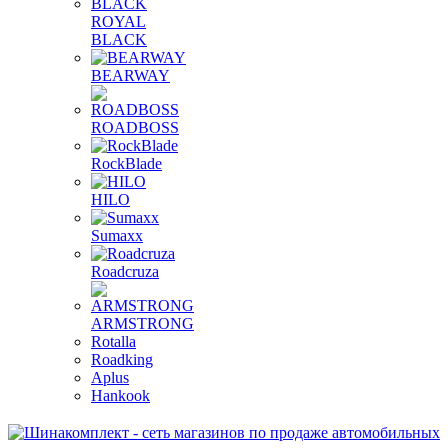
ROYAL
BLACK
BEARWAY
ROADBOSS
RockBlade
HILO
Sumaxx
Roadcruza
ARMSTRONG
Rotalla
Roadking
Aplus
Hankook