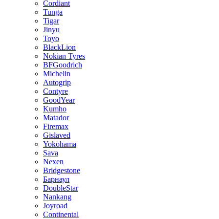
Cordiant
Tunga
Tigar
Jinyu
Toyo
BlackLion
Nokian Tyres
BFGoodrich
Michelin
Autogrip
Contyre
GoodYear
Kumho
Matador
Firemax
Gislaved
Yokohama
Sava
Nexen
Bridgestone
Барнаул
DoubleStar
Nankang
Joyroad
Continental