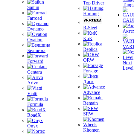
Top Driver
Tungs
Sailun
Hartung
Farroad
CAU
R-Steel
Dynamo
Акте
КиК
Ovation
VAR
Replica
Белшина
ORW
Forward
Next
Level
Forsage
Centara
Диск
Arivo
Advance
Viatti
Remain
Formula
SRW
RoadX
Onyx
Khomen