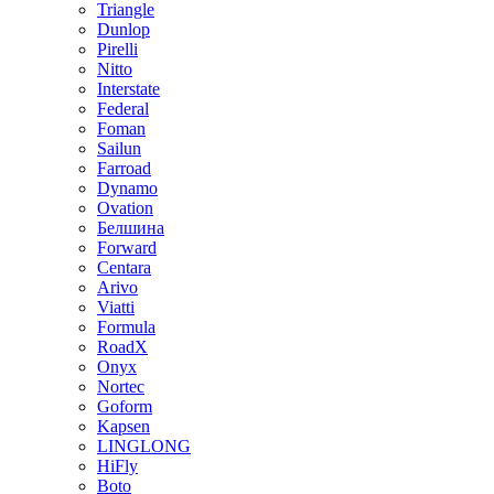
Triangle
Dunlop
Pirelli
Nitto
Interstate
Federal
Foman
Sailun
Farroad
Dynamo
Ovation
Белшина
Forward
Centara
Arivo
Viatti
Formula
RoadX
Onyx
Nortec
Goform
Kapsen
LINGLONG
HiFly
Boto