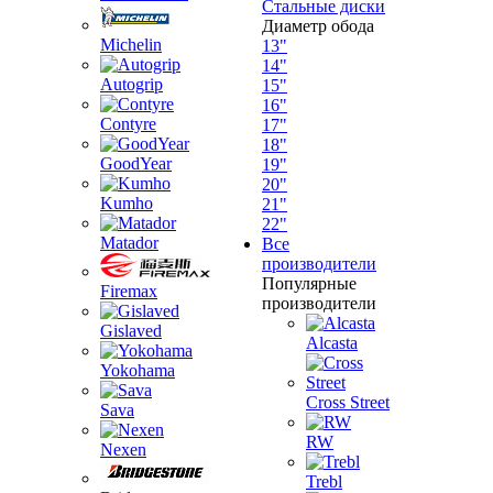
Стальные диски
Диаметр обода
Michelin
13"
14"
Autogrip
15"
16"
Contyre
17"
18"
GoodYear
19"
20"
Kumho
21"
22"
Matador
Все
производители
Популярные
Firemax
производители
Gislaved
Alcasta
Yokohama
Cross Street
Sava
RW
Nexen
Trebl