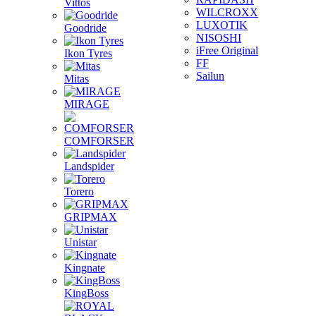
Vittos
WILCROXX
LUXOTIK
Goodride
NISOSHI
iFree Original
Ikon Tyres
FF
Sailun
Mitas
MIRAGE
COMFORSER
Landspider
Torero
GRIPMAX
Unistar
Kingnate
KingBoss