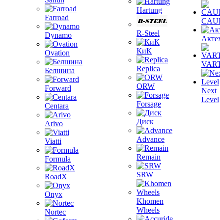
Hartung
Farroad
CAU
R-Steel
Dynamo
Акте
КиК
Ovation
VAR
Replica
Белшина
ORW
Forward
Next
Level
Forsage
Centara
Диск
Arivo
Advance
Viatti
Remain
Formula
SRW
RoadX
Onyx
Khomen
Wheels
Nortec