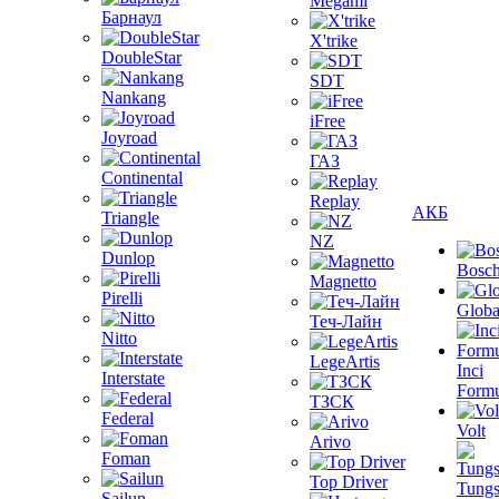
Megami
Барнаул
X'trike
DoubleStar
SDT
Nankang
iFree
Joyroad
ГАЗ
Continental
Replay
АКБ
Triangle
NZ
Dunlop
Bosc
Magnetto
Pirelli
Globa
Теч-Лайн
Nitto
LegeArtis
Inci
Interstate
Formu
ТЗСК
Federal
Volt
Arivo
Foman
Top Driver
Tungs
Sailun