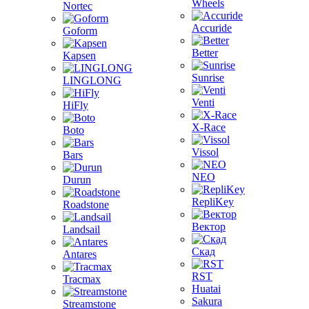
Wheels
Nortec
Accuride
Goform
Better
Kapsen
Sunrise
LINGLONG
Venti
HiFly
X-Race
Boto
Vissol
Bars
NEO
Durun
RepliKey
Roadstone
Вектор
Landsail
Скад
Antares
RST
Tracmax
Huatai
Sakura
Streamstone