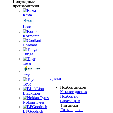
Популярные
производители
Кама
Leao
Kormoran
Cordiant
Tunga
Tigar
Jinyu
Диски
Toyo
Подбор дисков
Каталог дисков
BlackLion
Подбор по
параметрам
Nokian Tyres
Тип диска
Литые диски
BFGoodrich