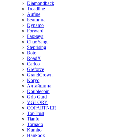
Diamondback
Treadline
Aufine
Белшина
Dynamo
Forward
Барнаул
ChaoYang
Steprising
Boto
RoadX
Carleo
Greforce
GrandCrown
Koryo
Алтайшина
Doublecoin
Grip Gard
VGLORY
COPARTNER
TopTrust
Tianfu
Tornado
Kumho
Hankook