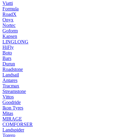
Viatti
Formula
RoadX
Onyx
Nortec
Goform
Kapsen
LINGLONG
HiFly
Boto
Bars
Durun
Roadstone
Landsail
Antares
Tracmax
Streamstone
Vittos
Goodride
Ikon Tyres
Mitas
MIRAGE
COMFORSER
Landspider
Torero