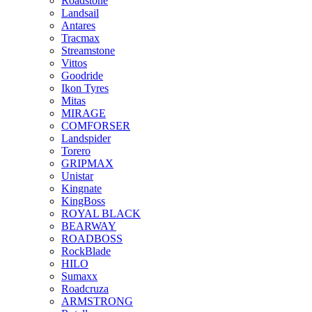
Roadstone
Landsail
Antares
Tracmax
Streamstone
Vittos
Goodride
Ikon Tyres
Mitas
MIRAGE
COMFORSER
Landspider
Torero
GRIPMAX
Unistar
Kingnate
KingBoss
ROYAL BLACK
BEARWAY
ROADBOSS
RockBlade
HILO
Sumaxx
Roadcruza
ARMSTRONG