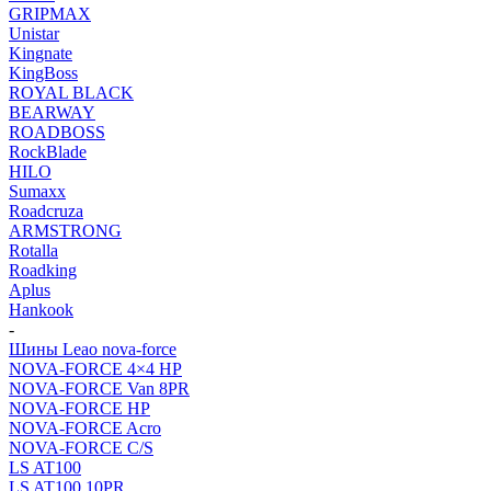
GRIPMAX
Unistar
Kingnate
KingBoss
ROYAL BLACK
BEARWAY
ROADBOSS
RockBlade
HILO
Sumaxx
Roadcruza
ARMSTRONG
Rotalla
Roadking
Aplus
Hankook
-
Шины Leao nova-force
NOVA-FORCE 4×4 HP
NOVA-FORCE Van 8PR
NOVA-FORCE HP
NOVA-FORCE Acro
NOVA-FORCE C/S
LS AT100
LS AT100 10PR