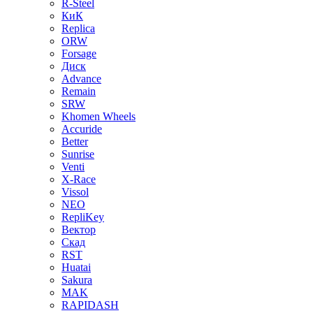
R-Steel
КиК
Replica
ORW
Forsage
Диск
Advance
Remain
SRW
Khomen Wheels
Accuride
Better
Sunrise
Venti
X-Race
Vissol
NEO
RepliKey
Вектор
Скад
RST
Huatai
Sakura
MAK
RAPIDASH