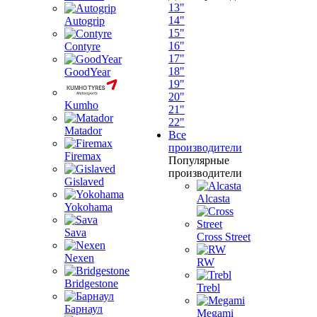
13"
14"
Autogrip
15"
16"
Contyre
17"
18"
GoodYear
19"
20"
Kumho
21"
22"
Matador
Все
производители
Firemax
Популярные
производители
Gislaved
Alcasta
Yokohama
Sava
Cross Street
Nexen
RW
Bridgestone
Trebl
Барнаул
Megami