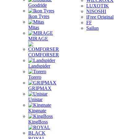
WILCROXX
Goodride
LUXOTIK
NISOSHI
Ikon Tyres
iFree Original
FF
Mitas
Sailun
MIRAGE
COMFORSER
Landspider
Torero
GRIPMAX
Unistar
Kingnate
KingBoss
ROYAL