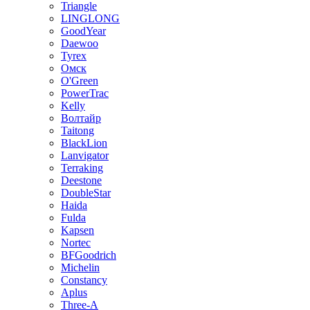
Triangle
LINGLONG
GoodYear
Daewoo
Tyrex
Омск
O'Green
PowerTrac
Kelly
Волтайр
Taitong
BlackLion
Lanvigator
Terraking
Deestone
DoubleStar
Haida
Fulda
Kapsen
Nortec
BFGoodrich
Michelin
Constancy
Aplus
Three-A