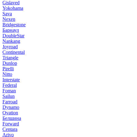
Gislaved
Yokohama
Sava
Nexen
Bridgestone
Барнаул
DoubleStar
Nankang
Joyroad
Continental
Triangle
Dunlop
Pirelli
Nitto
Interstate
Federal
Foman
Sailun
Farroad
Dynamo
Ovation
Белшина
Forward
Centara
Arivo