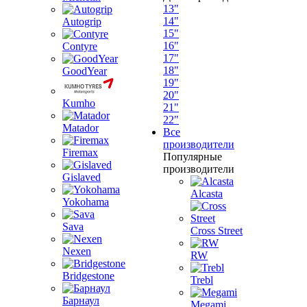
13"
14"
Autogrip
15"
16"
Contyre
17"
18"
GoodYear
19"
20"
Kumho
21"
22"
Matador
Все
производители
Firemax
Популярные
производители
Gislaved
Alcasta
Yokohama
Sava
Cross Street
Nexen
RW
Bridgestone
Trebl
Барнаул
Megami