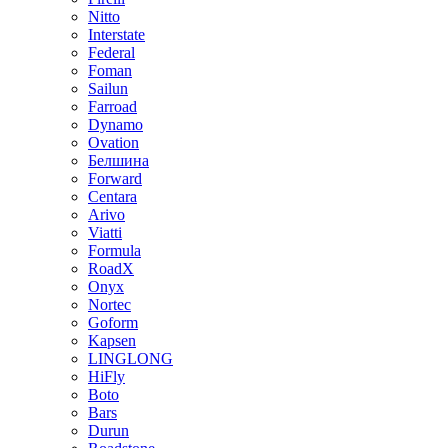
Nitto
Interstate
Federal
Foman
Sailun
Farroad
Dynamo
Ovation
Белшина
Forward
Centara
Arivo
Viatti
Formula
RoadX
Onyx
Nortec
Goform
Kapsen
LINGLONG
HiFly
Boto
Bars
Durun