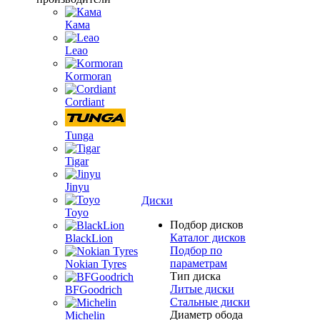
Кама
Leao
Kormoran
Cordiant
Tunga
Tigar
Jinyu
Диски
Toyo
Подбор дисков
Каталог дисков
BlackLion
Подбор по
параметрам
Nokian Tyres
Тип диска
Литые диски
BFGoodrich
Стальные диски
Диаметр обода
Michelin