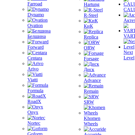
Farroad
Hartung
CAU
Dynamo
R-Steel
Акте
Ovation
КиК
VAR
Белшина
Replica
Forward
ORW
Next
Level
Centara
Forsage
Arivo
Диск
Viatti
Advance
Formula
Remain
RoadX
SRW
Onyx
Khomen
Nortec
Wheels
Goform
Accuride