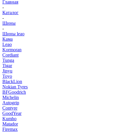
Главная
-
Каталог
-
Шины
-
Шины leao
Кама
Leao
Kormoran
Cordiant
Tunga
Tigar
Jinyu
Toyo
BlackLion
Nokian Tyres
BFGoodrich
Michelin
Autogrip
Contyre
GoodYear
Kumho
Matador
Firemax