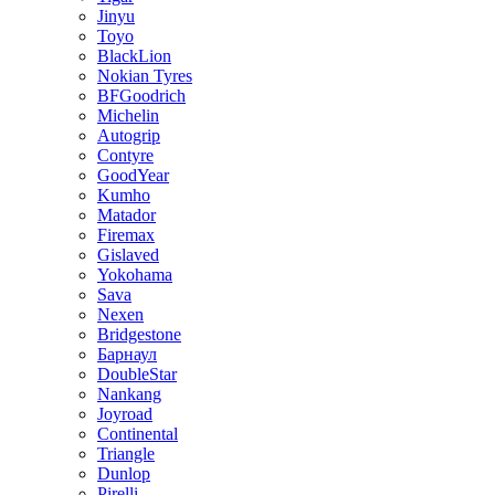
Jinyu
Toyo
BlackLion
Nokian Tyres
BFGoodrich
Michelin
Autogrip
Contyre
GoodYear
Kumho
Matador
Firemax
Gislaved
Yokohama
Sava
Nexen
Bridgestone
Барнаул
DoubleStar
Nankang
Joyroad
Continental
Triangle
Dunlop
Pirelli