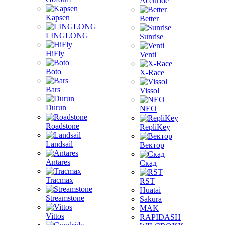
Accuride
Kapsen
Better
LINGLONG
Sunrise
HiFly
Venti
Boto
X-Race
Bars
Vissol
Durun
NEO
Roadstone
RepliKey
Landsail
Вектор
Antares
Скад
Tracmax
RST
Huatai
Streamstone
Sakura
MAK
Vittos
RAPIDASH