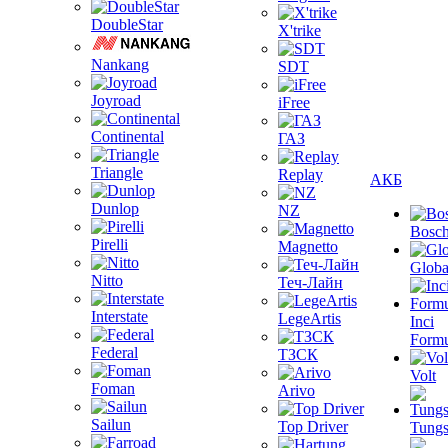
DoubleStar
X'trike
Nankang
SDT
Joyroad
iFree
Continental
ГАЗ
Triangle
Replay
АКБ
Dunlop
NZ
Bosc
Pirelli
Magnetto
Globa
Nitto
Теч-Лайн
Interstate
LegeArtis
Inci
Formu
Federal
ТЗСК
Volt
Foman
Arivo
Sailun
Top Driver
Tungs