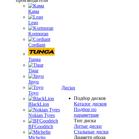
производители
Кама
Leao
Kormoran
Cordiant
Tunga
Tigar
Jinyu
Диски
Toyo
Подбор дисков
Каталог дисков
BlackLion
Подбор по
параметрам
Nokian Tyres
Тип диска
Литые диски
BFGoodrich
Стальные диски
Диаметр обода
Michelin