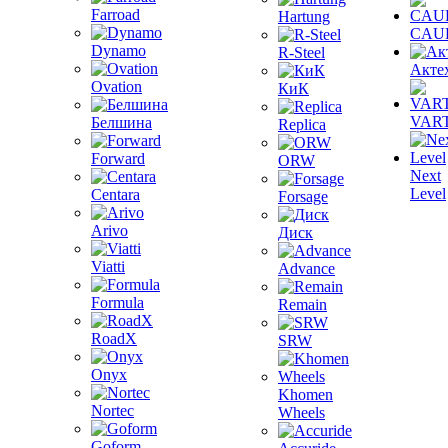
Farroad
Hartung
CAU
Dynamo
R-Steel
Акте
Ovation
КиК
VAR
Белшина
Replica
Forward
ORW
Next
Level
Centara
Forsage
Arivo
Диск
Viatti
Advance
Formula
Remain
RoadX
SRW
Onyx
Khomen
Nortec
Wheels
Goform