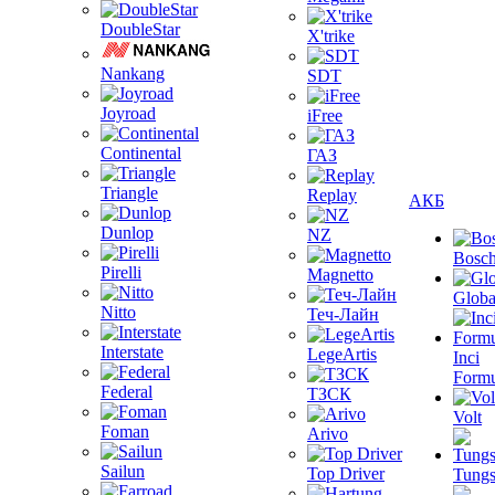
DoubleStar
X'trike
Nankang
SDT
Joyroad
iFree
Continental
ГАЗ
Triangle
Replay
АКБ
Dunlop
NZ
Bosc
Pirelli
Magnetto
Globa
Nitto
Теч-Лайн
Interstate
LegeArtis
Inci
Formu
Federal
ТЗСК
Volt
Foman
Arivo
Sailun
Top Driver
Tungs