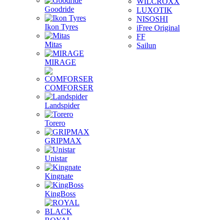
WILCROXX
Goodride
LUXOTIK
NISOSHI
Ikon Tyres
iFree Original
FF
Mitas
Sailun
MIRAGE
COMFORSER
Landspider
Torero
GRIPMAX
Unistar
Kingnate
KingBoss