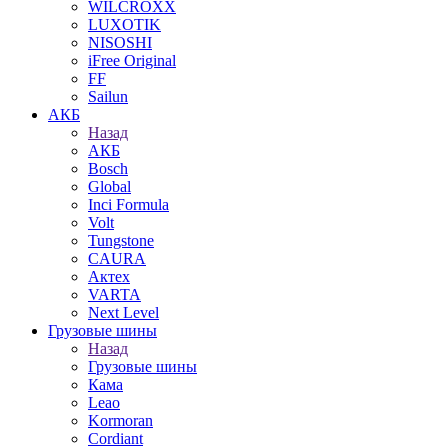
WILCROXX
LUXOTIK
NISOSHI
iFree Original
FF
Sailun
АКБ
Назад
АКБ
Bosch
Global
Inci Formula
Volt
Tungstone
CAURA
Актех
VARTA
Next Level
Грузовые шины
Назад
Грузовые шины
Кама
Leao
Kormoran
Cordiant