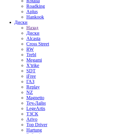
Rotalla
Roadking
Aplus
Hankook
Диски
Назад
Диски
Alcasta
Cross Street
RW
Trebl
Megami
X'trike
SDT
iFree
ГАЗ
Replay
NZ
Magnetto
Теч-Лайн
LegeArtis
ТЗСК
Arivo
Top Driver
Hartung