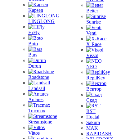
Kapsen
Better
LINGLONG
Sunrise
HiFly
Venti
Boto
X-Race
Bars
Vissol
Durun
NEO
Roadstone
RepliKey
Landsail
Вектор
Antares
Скад
Tracmax
RST
Huatai
Streamstone
Sakura
MAK
Vittos
RAPIDASH