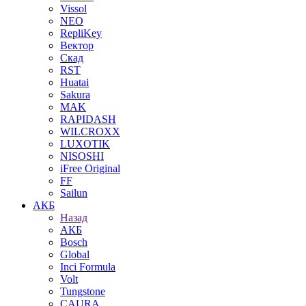
Vissol
NEO
RepliKey
Вектор
Скад
RST
Huatai
Sakura
MAK
RAPIDASH
WILCROXX
LUXOTIK
NISOSHI
iFree Original
FF
Sailun
АКБ
Назад
АКБ
Bosch
Global
Inci Formula
Volt
Tungstone
CAURA