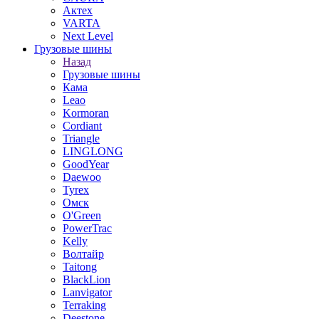
Актех
VARTA
Next Level
Грузовые шины
Назад
Грузовые шины
Кама
Leao
Kormoran
Cordiant
Triangle
LINGLONG
GoodYear
Daewoo
Tyrex
Омск
O'Green
PowerTrac
Kelly
Волтайр
Taitong
BlackLion
Lanvigator
Terraking
Deestone