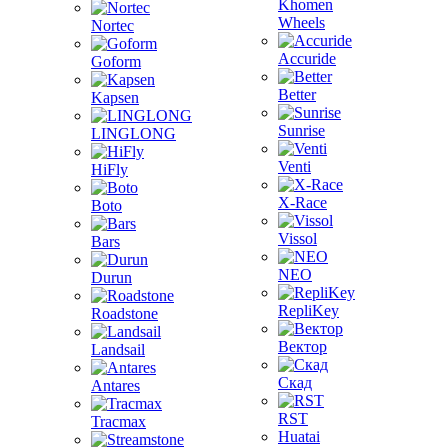
Khomen
Wheels
Nortec
Accuride
Goform
Better
Kapsen
Sunrise
LINGLONG
Venti
HiFly
X-Race
Boto
Vissol
Bars
NEO
Durun
RepliKey
Roadstone
Вектор
Landsail
Скад
Antares
RST
Tracmax
Huatai