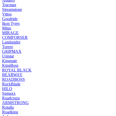
Antares
Tracmax
Streamstone
Vittos
Goodride
Ikon Tyres
Mitas
MIRAGE
COMFORSER
Landspider
Torero
GRIPMAX
Unistar
Kingnate
KingBoss
ROYAL BLACK
BEARWAY
ROADBOSS
RockBlade
HILO
Sumaxx
Roadcruza
ARMSTRONG
Rotalla
Roadking