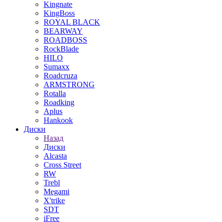
Kingnate
KingBoss
ROYAL BLACK
BEARWAY
ROADBOSS
RockBlade
HILO
Sumaxx
Roadcruza
ARMSTRONG
Rotalla
Roadking
Aplus
Hankook
Диски
Назад
Диски
Alcasta
Cross Street
RW
Trebl
Megami
X'trike
SDT
iFree