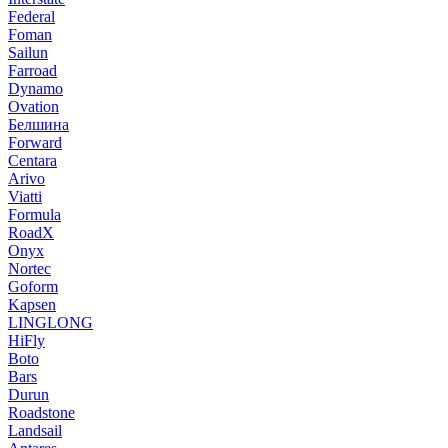
Federal
Foman
Sailun
Farroad
Dynamo
Ovation
Белшина
Forward
Centara
Arivo
Viatti
Formula
RoadX
Onyx
Nortec
Goform
Kapsen
LINGLONG
HiFly
Boto
Bars
Durun
Roadstone
Landsail