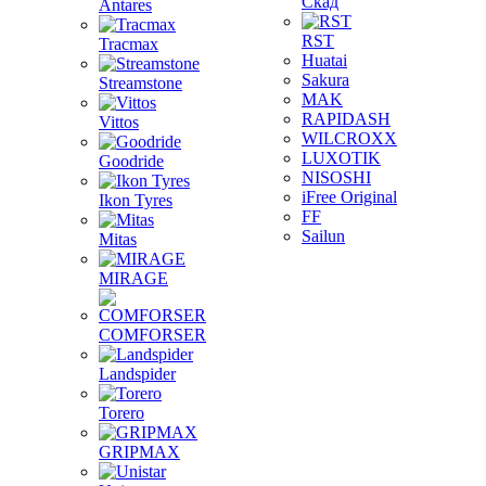
Скад
Antares
RST
Tracmax
Huatai
Sakura
Streamstone
MAK
RAPIDASH
Vittos
WILCROXX
LUXOTIK
Goodride
NISOSHI
iFree Original
Ikon Tyres
FF
Sailun
Mitas
MIRAGE
COMFORSER
Landspider
Torero
GRIPMAX