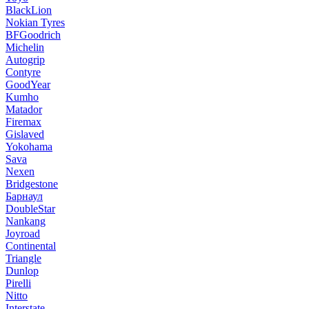
BlackLion
Nokian Tyres
BFGoodrich
Michelin
Autogrip
Contyre
GoodYear
Kumho
Matador
Firemax
Gislaved
Yokohama
Sava
Nexen
Bridgestone
Барнаул
DoubleStar
Nankang
Joyroad
Continental
Triangle
Dunlop
Pirelli
Nitto
Interstate