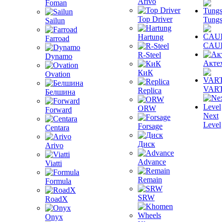
Arivo
Foman
Top Driver
Tungs
Sailun
Hartung
Farroad
CAU
R-Steel
Dynamo
Акте
КиК
Ovation
VAR
Replica
Белшина
ORW
Forward
Next
Level
Forsage
Centara
Диск
Arivo
Advance
Viatti
Remain
Formula
SRW
RoadX
Onyx