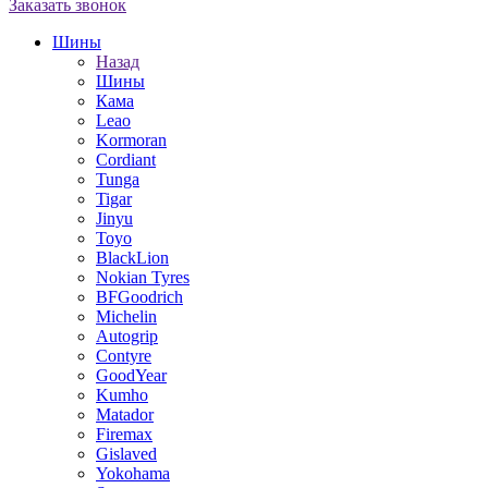
Заказать звонок
Шины
Назад
Шины
Кама
Leao
Kormoran
Cordiant
Tunga
Tigar
Jinyu
Toyo
BlackLion
Nokian Tyres
BFGoodrich
Michelin
Autogrip
Contyre
GoodYear
Kumho
Matador
Firemax
Gislaved
Yokohama