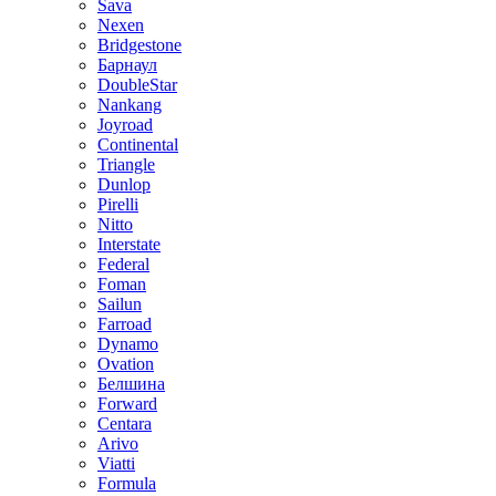
Sava
Nexen
Bridgestone
Барнаул
DoubleStar
Nankang
Joyroad
Continental
Triangle
Dunlop
Pirelli
Nitto
Interstate
Federal
Foman
Sailun
Farroad
Dynamo
Ovation
Белшина
Forward
Centara
Arivo
Viatti
Formula