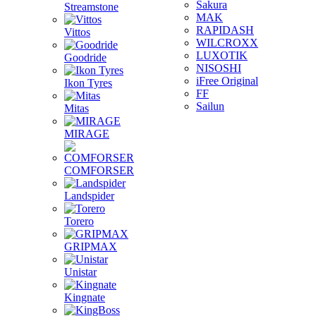
Sakura
Streamstone
MAK
RAPIDASH
Vittos
WILCROXX
LUXOTIK
Goodride
NISOSHI
iFree Original
Ikon Tyres
FF
Sailun
Mitas
MIRAGE
COMFORSER
Landspider
Torero
GRIPMAX
Unistar
Kingnate