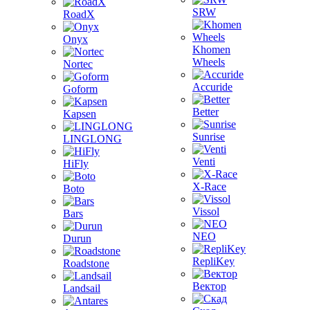
SRW
RoadX
Onyx
Khomen
Wheels
Nortec
Accuride
Goform
Better
Kapsen
Sunrise
LINGLONG
Venti
HiFly
X-Race
Boto
Vissol
Bars
NEO
Durun
RepliKey
Roadstone
Вектор
Landsail