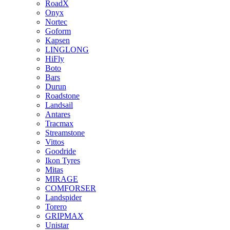
RoadX
Onyx
Nortec
Goform
Kapsen
LINGLONG
HiFly
Boto
Bars
Durun
Roadstone
Landsail
Antares
Tracmax
Streamstone
Vittos
Goodride
Ikon Tyres
Mitas
MIRAGE
COMFORSER
Landspider
Torero
GRIPMAX
Unistar