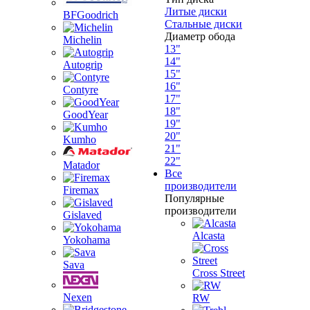
Литые диски
BFGoodrich
Стальные диски
Диаметр обода
Michelin
13"
14"
Autogrip
15"
16"
Contyre
17"
18"
GoodYear
19"
20"
Kumho
21"
22"
Matador
Все
производители
Firemax
Популярные
производители
Gislaved
Alcasta
Yokohama
Sava
Cross Street
Nexen
RW