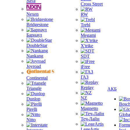
Sava
Cross Street
Nexen
RW
Bridgestone
Trebl
Барнаул
Megami
DoubleStar
X'trike
Nankang
SDT
Joyroad
iFree
ГАЗ
Continental
Replay
Triangle
АКБ
NZ
Dunlop
Bosc
Magnetto
Pirelli
Globa
Теч-Лайн
Nitto
LegeArtis