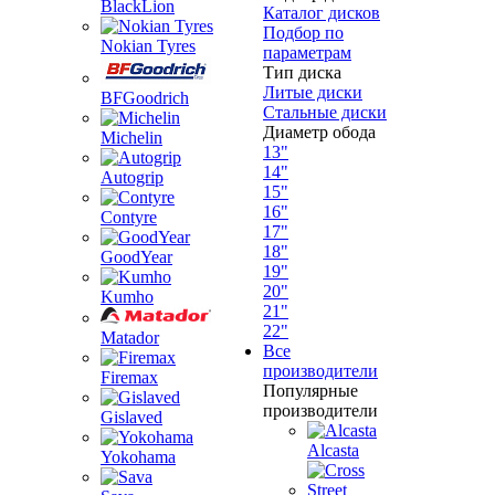
BlackLion
Каталог дисков
Подбор по
Nokian Tyres
параметрам
Тип диска
Литые диски
BFGoodrich
Стальные диски
Диаметр обода
Michelin
13"
14"
Autogrip
15"
16"
Contyre
17"
18"
GoodYear
19"
20"
Kumho
21"
22"
Matador
Все
производители
Firemax
Популярные
производители
Gislaved
Alcasta
Yokohama