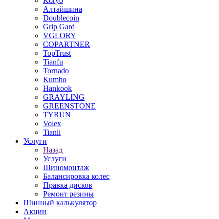
Koryo
Алтайшина
Doublecoin
Grip Gard
VGLORY
COPARTNER
TopTrust
Tianfu
Tornado
Kumho
Hankook
GRAYLING
GREENSTONE
TYRUN
Volex
Tianli
Услуги
Назад
Услуги
Шиномонтаж
Балансировка колес
Правка дисков
Ремонт резины
Шинный калькулятор
Акции