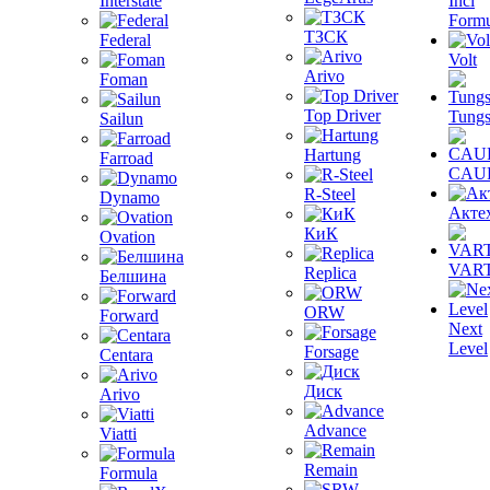
Interstate
Inci
Formu
ТЗСК
Federal
Volt
Arivo
Foman
Top Driver
Tungs
Sailun
Hartung
Farroad
CAU
R-Steel
Dynamo
Акте
КиК
Ovation
VAR
Replica
Белшина
ORW
Forward
Next
Level
Forsage
Centara
Диск
Arivo
Advance
Viatti
Remain
Formula