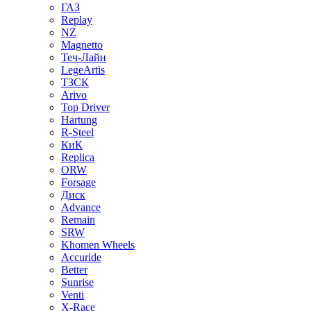
ГАЗ
Replay
NZ
Magnetto
Теч-Лайн
LegeArtis
ТЗСК
Arivo
Top Driver
Hartung
R-Steel
КиК
Replica
ORW
Forsage
Диск
Advance
Remain
SRW
Khomen Wheels
Accuride
Better
Sunrise
Venti
X-Race