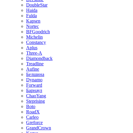
DoubleStar
Haida
Fulda
Kapsen
Nortec
BFGoodrich
Michelin
Constancy
Aplus
Three-A
Diamondback
Treadline
Aufine
Белшина
Dynamo
Forward
Барнаул
ChaoYang
Steprising
Boto
RoadX
Carleo
Greforce
GrandCrown