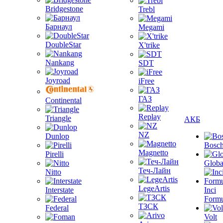
Bridgestone
Trebl
Барнаул
Megami
DoubleStar
X'trike
Nankang
SDT
Joyroad
iFree
ГАЗ
Continental
Replay
Triangle
АКБ
NZ
Dunlop
Bosc
Magnetto
Pirelli
Globa
Теч-Лайн
Nitto
LegeArtis
Interstate
Inci
Formu
ТЗСК
Federal
Volt