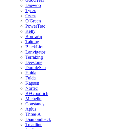
GoodYear
Daewoo
Tyrex
Омск
O'Green
PowerTrac
Kelly
Волтайр
Taitong
BlackLion
Lanvigator
Terraking
Deestone
DoubleStar
Haida
Fulda
Kapsen
Nortec
BFGoodrich
Michelin
Constancy
Aplus
Three-A
Diamondback
Treadline