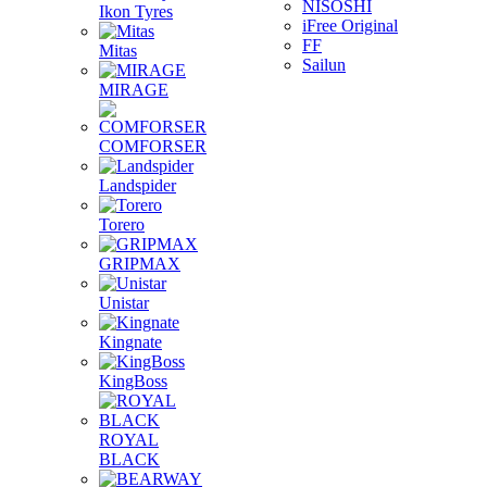
NISOSHI
Ikon Tyres
iFree Original
FF
Mitas
Sailun
MIRAGE
COMFORSER
Landspider
Torero
GRIPMAX
Unistar
Kingnate
KingBoss
ROYAL
BLACK