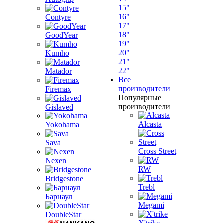
15"
16"
Contyre
17"
18"
GoodYear
19"
20"
Kumho
21"
22"
Matador
Все
производители
Firemax
Популярные
производители
Gislaved
Alcasta
Yokohama
Sava
Cross Street
Nexen
RW
Bridgestone
Trebl
Барнаул
Megami
DoubleStar
X'trike