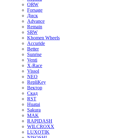
ORW
Forsage
Диск
Advance
Remain
SRW
Khomen Wheels
Accuride
Better
Sunrise
Venti
X-Race
Vissol
NEO
RepliKey
Вектор
Скад
RST
Huatai
Sakura
MAK
RAPIDASH
WILCROXX
LUXOTIK
NISOSHI