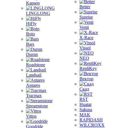
Kapsen
Better
LINGLONG
Sunrise
HiFly
Venti
Boto
X-Race
Bars
Vissol
Durun
NEO
Roadstone
RepliKey
Landsail
Вектор
Antares
Скад
Tracmax
RST
Huatai
Streamstone
Sakura
MAK
Vittos
RAPIDASH
WILCROXX
Goodride