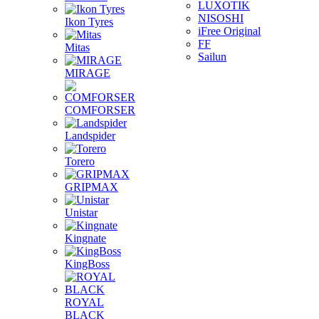
LUXOTIK
NISOSHI
Ikon Tyres
iFree Original
FF
Mitas
Sailun
MIRAGE
COMFORSER
Landspider
Torero
GRIPMAX
Unistar
Kingnate
KingBoss
ROYAL
BLACK