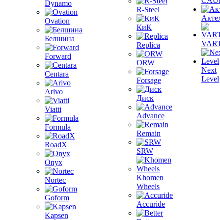
CAU
Dynamo
R-Steel
Акте
Ovation
КиК
Белшина
VAR
Replica
Forward
ORW
Next
Centara
Level
Forsage
Arivo
Диск
Viatti
Advance
Formula
Remain
RoadX
SRW
Onyx
Khomen
Nortec
Wheels
Goform
Accuride
Kapsen