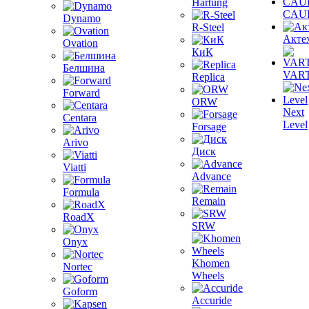
Hartung
CAU
Dynamo
R-Steel
Акте
Ovation
КиК
Белшина
VAR
Replica
Forward
ORW
Next
Centara
Level
Forsage
Arivo
Диск
Viatti
Advance
Formula
Remain
RoadX
SRW
Onyx
Khomen
Nortec
Wheels
Goform
Accuride