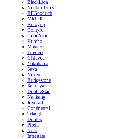
BlackLion
Nokian Tyres
BFGoodrich
Michelin
Autogrip
Contyre
GoodYear
Kumho
Matador
Firemax
Gislaved
Yokohama
Sava
Nexen
Bridgestone
Барнаул
DoubleStar
Nankang
Joyroad
Continental
Triangle
Dunlop
Pirelli
Nitto
Interstate