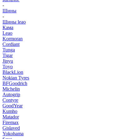
-
Шины
-
Шины leao
Кама
Leao
Kormoran
Cordiant
Tunga
Tigar
Jinyu
Toyo
BlackLion
Nokian Tyres
BFGoodrich
Michelin
Autogrip
Contyre
GoodYear
Kumho
Matador
Firemax
Gislaved
Yokohama