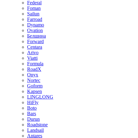
Federal
Foman
Sailun
Farroad
Dynamo
Ovation
Белшина
Forward
Centara
Arivo
Viatti
Formula
RoadX
Onyx
Nortec
Goform
Kapsen
LINGLONG
HiFly
Boto
Bars
Durun
Roadstone
Landsail
Antares