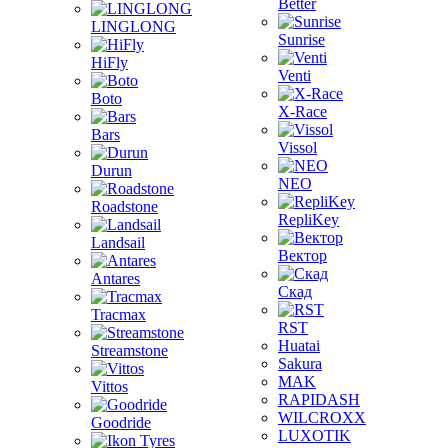
Better
LINGLONG
Sunrise
HiFly
Venti
Boto
X-Race
Bars
Vissol
Durun
NEO
Roadstone
RepliKey
Landsail
Вектор
Antares
Скад
Tracmax
RST
Huatai
Streamstone
Sakura
MAK
Vittos
RAPIDASH
WILCROXX
Goodride
LUXOTIK