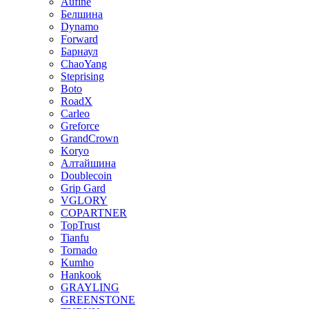
Aufine
Белшина
Dynamo
Forward
Барнаул
ChaoYang
Steprising
Boto
RoadX
Carleo
Greforce
GrandCrown
Koryo
Алтайшина
Doublecoin
Grip Gard
VGLORY
COPARTNER
TopTrust
Tianfu
Tornado
Kumho
Hankook
GRAYLING
GREENSTONE