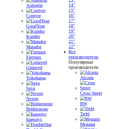
14"
Autogrip
15"
16"
Contyre
17"
18"
GoodYear
19"
20"
Kumho
21"
22"
Matador
Все
производители
Firemax
Популярные
производители
Gislaved
Alcasta
Yokohama
Sava
Cross Street
Nexen
RW
Bridgestone
Trebl
Барнаул
Megami