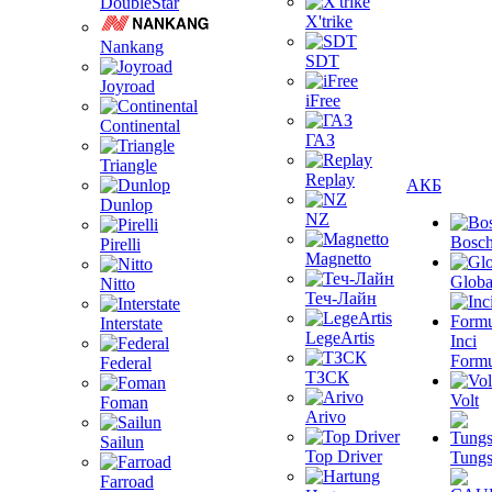
DoubleStar
X'trike
Nankang
SDT
Joyroad
iFree
Continental
ГАЗ
Triangle
Replay
АКБ
Dunlop
NZ
Bosc
Pirelli
Magnetto
Globa
Nitto
Теч-Лайн
Interstate
LegeArtis
Inci
Formu
Federal
ТЗСК
Volt
Foman
Arivo
Sailun
Top Driver
Tungs
Farroad