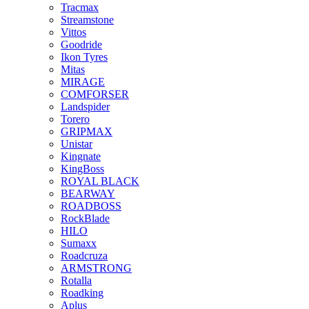
Tracmax
Streamstone
Vittos
Goodride
Ikon Tyres
Mitas
MIRAGE
COMFORSER
Landspider
Torero
GRIPMAX
Unistar
Kingnate
KingBoss
ROYAL BLACK
BEARWAY
ROADBOSS
RockBlade
HILO
Sumaxx
Roadcruza
ARMSTRONG
Rotalla
Roadking
Aplus