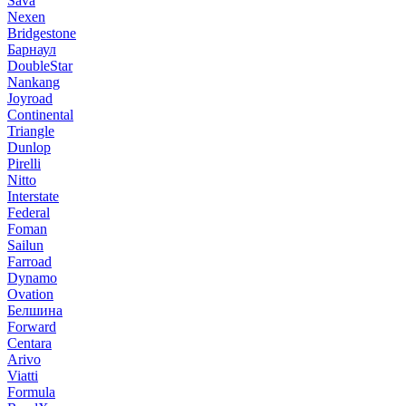
Sava
Nexen
Bridgestone
Барнаул
DoubleStar
Nankang
Joyroad
Continental
Triangle
Dunlop
Pirelli
Nitto
Interstate
Federal
Foman
Sailun
Farroad
Dynamo
Ovation
Белшина
Forward
Centara
Arivo
Viatti
Formula