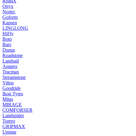
RoadX
Onyx
Nortec
Goform
Kapsen
LINGLONG
HiFly
Boto
Bars
Durun
Roadstone
Landsail
Antares
Tracmax
Streamstone
Vittos
Goodride
Ikon Tyres
Mitas
MIRAGE
COMFORSER
Landspider
Torero
GRIPMAX
Unistar