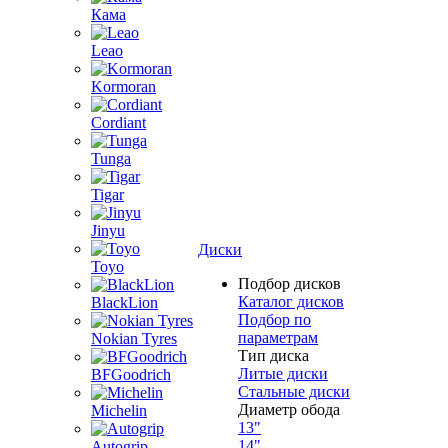
Кама
Leao
Kormoran
Cordiant
Tunga
Tigar
Jinyu
Диски
Toyo
Подбор дисков
Каталог дисков
BlackLion
Подбор по
параметрам
Nokian Tyres
Тип диска
Литые диски
BFGoodrich
Стальные диски
Диаметр обода
Michelin
13"
14"
Autogrip