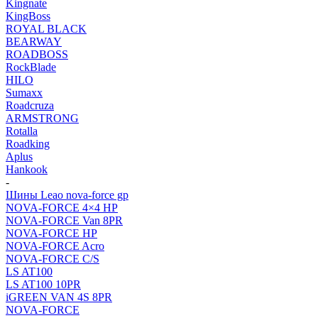
Kingnate
KingBoss
ROYAL BLACK
BEARWAY
ROADBOSS
RockBlade
HILO
Sumaxx
Roadcruza
ARMSTRONG
Rotalla
Roadking
Aplus
Hankook
-
Шины Leao nova-force gp
NOVA-FORCE 4×4 HP
NOVA-FORCE Van 8PR
NOVA-FORCE HP
NOVA-FORCE Acro
NOVA-FORCE C/S
LS AT100
LS AT100 10PR
iGREEN VAN 4S 8PR
NOVA-FORCE