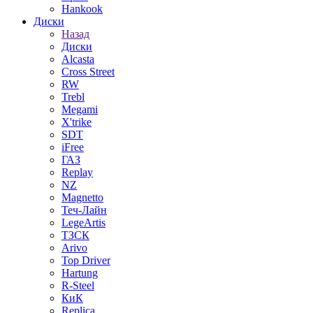
Hankook
Диски
Назад
Диски
Alcasta
Cross Street
RW
Trebl
Megami
X'trike
SDT
iFree
ГАЗ
Replay
NZ
Magnetto
Теч-Лайн
LegeArtis
ТЗСК
Arivo
Top Driver
Hartung
R-Steel
КиК
Replica