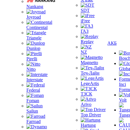
Nankang
SDT
Joyroad
iFree
Continental
ГАЗ
Triangle
Replay
АКБ
Dunlop
NZ
Bosc
Pirelli
Magnetto
Globa
Nitto
Теч-Лайн
Interstate
LegeArtis
Inci
Formu
Federal
ТЗСК
Volt
Foman
Arivo
Sailun
Top Driver
Tungs
Farroad
Hartung