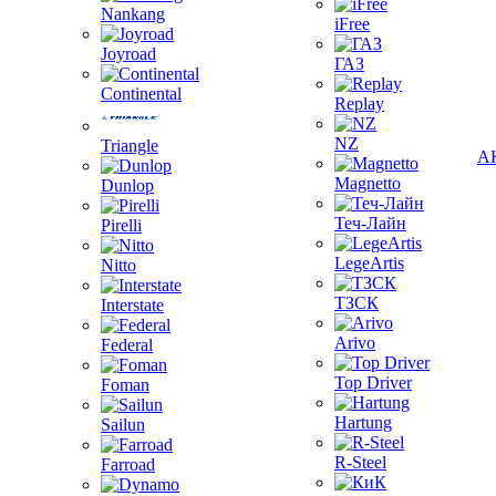
Nankang
iFree
Joyroad
ГАЗ
Continental
Replay
NZ
Triangle
А
Magnetto
Dunlop
Теч-Лайн
Pirelli
LegeArtis
Nitto
ТЗСК
Interstate
Arivo
Federal
Top Driver
Foman
Hartung
Sailun
R-Steel
Farroad