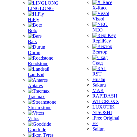
X-Race
LINGLONG
Vissol
HiFly
NEO
Boto
RepliKey
Bars
Вектор
Durun
Скад
Roadstone
RST
Landsail
Huatai
Sakura
Antares
MAK
RAPIDASH
Tracmax
WILCROXX
LUXOTIK
Streamstone
NISOSHI
iFree Original
Vittos
FF
Sailun
Goodride