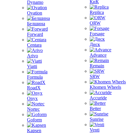
КиК
Dynamo
Replica
Ovation
ORW
Белшина
Forsage
Forward
Диск
Centara
Advance
Arivo
Remain
Viatti
SRW
Formula
Khomen Wheels
RoadX
Accuride
Onyx
Better
Nortec
Sunrise
Goform
Venti
Kapsen