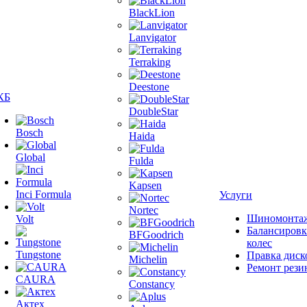
BlackLion
Lanvigator
Terraking
Deestone
КБ
DoubleStar
Bosch
Haida
Global
Fulda
Kapsen
Inci Formula
Услуги
Nortec
Шиномонта
Volt
Балансировк
BFGoodrich
колес
Tungstone
Правка диск
Michelin
Ремонт рези
CAURA
Constancy
Актех