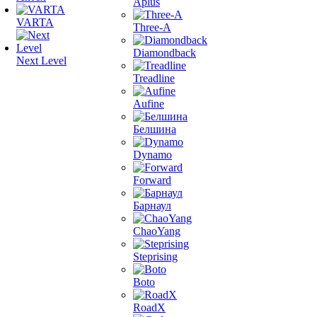
Aplus
VARTA
Three-A
Diamondback
Next Level
Treadline
Aufine
Белшина
Dynamo
Forward
Барнаул
ChaoYang
Steprising
Boto
RoadX