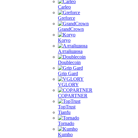
Carleo
Greforce
GrandCrown
Koryo
Алтайшина
Doublecoin
Grip Gard
VGLORY
COPARTNER
TopTrust
Tianfu
Tornado
Kumho