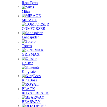
Ikon Tyres
Mitas
MIRAGE
COMFORSER
Landspider
Torero
GRIPMAX
Unistar
Kingnate
KingBoss
ROYAL BLACK
BEARWAY