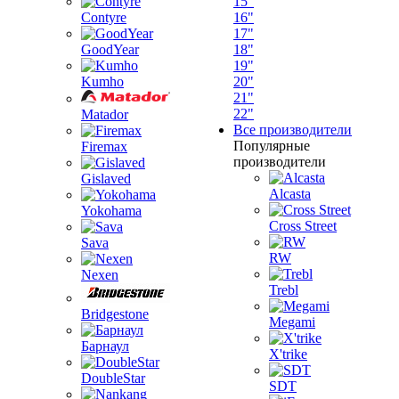
15"
Contyre
16"
17"
GoodYear
18"
19"
Kumho
20"
21"
22"
Matador
Все производители
Популярные
Firemax
производители
Gislaved
Alcasta
Yokohama
Cross Street
Sava
RW
Nexen
Trebl
Bridgestone
Megami
Барнаул
X'trike
DoubleStar
SDT