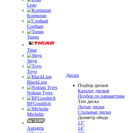
Leao
Kormoran
Cordiant
Tunga
Tigar
Jinyu
Toyo
Диски
BlackLion
Подбор дисков
Каталог дисков
Nokian Tyres
Подбор по параметрам
Тип диска
BFGoodrich
Литые диски
Стальные диски
Michelin
Диаметр обода
13"
Autogrip
14"