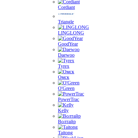
Cordiant
Triangle
LINGLONG
GoodYear
Daewoo
Tyrex
Омск
O'Green
PowerTrac
Kelly
Волтайр
Taitong