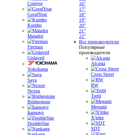
Contyre
16"
17"
GoodYear
18"
19"
Kumho
20"
21"
Matador
22"
Все производители
Firemax
Популярные
производители
Gislaved
Alcasta
Yokohama
Cross Street
Sava
RW
Nexen
Trebl
Bridgestone
Megami
Барнаул
X'trike
DoubleStar
SDT
Nankang