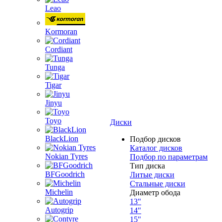
Leao
Kormoran
Cordiant
Tunga
Tigar
Jinyu
Toyo
Диски
BlackLion
Подбор дисков
Каталог дисков
Nokian Tyres
Подбор по параметрам
Тип диска
BFGoodrich
Литые диски
Стальные диски
Michelin
Диаметр обода
13"
Autogrip
14"
15"