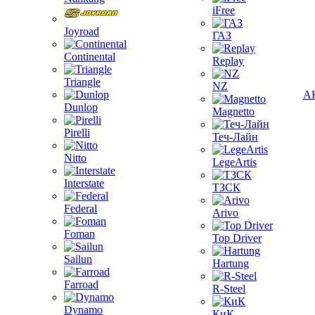
iFree
Joyroad
ГАЗ
Continental
Replay
Triangle
NZ
А
Dunlop
Magnetto
Pirelli
Теч-Лайн
Nitto
LegeArtis
Interstate
ТЗСК
Federal
Arivo
Foman
Top Driver
Sailun
Hartung
Farroad
R-Steel
Dynamo
КиК