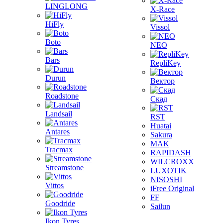
LINGLONG
X-Race
HiFly
Vissol
Boto
NEO
Bars
RepliKey
Durun
Вектор
Roadstone
Скад
Landsail
RST
Huatai
Antares
Sakura
MAK
Tracmax
RAPIDASH
WILCROXX
Streamstone
LUXOTIK
NISOSHI
Vittos
iFree Original
FF
Goodride
Sailun
Ikon Tyres