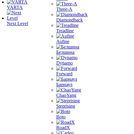
VARTA
Three-A
Diamondback
Next Level
Treadline
Aufine
Белшина
Dynamo
Forward
Барнаул
ChaoYang
Steprising
Boto
RoadX