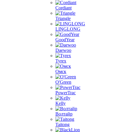
Cordiant
Triangle
LINGLONG
GoodYear
Daewoo
Tyrex
Омск
O'Green
PowerTrac
Kelly
Волтайр
Taitong