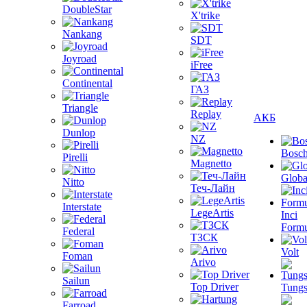
DoubleStar
X'trike
Nankang
SDT
Joyroad
iFree
Continental
ГАЗ
Triangle
Replay
АКБ
Dunlop
NZ
Bosc
Pirelli
Magnetto
Globa
Nitto
Теч-Лайн
Interstate
LegeArtis
Inci
Formu
Federal
ТЗСК
Volt
Foman
Arivo
Sailun
Top Driver
Tungs
Farroad