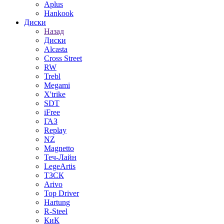
Aplus
Hankook
Диски
Назад
Диски
Alcasta
Cross Street
RW
Trebl
Megami
X'trike
SDT
iFree
ГАЗ
Replay
NZ
Magnetto
Теч-Лайн
LegeArtis
ТЗСК
Arivo
Top Driver
Hartung
R-Steel
КиК