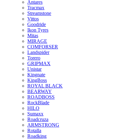
Antares
Tracmax
Streamstone
Vittos
Goodride
Ikon Tyres
Mitas
MIRAGE
COMFORSER
Landspider
Torero
GRIPMAX
Unistar
Kingnate
KingBoss
ROYAL BLACK
BEARWAY
ROADBOSS
RockBlade
HILO
Sumaxx
Roadcruza
ARMSTRONG
Rotalla
Roadking