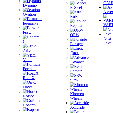
CAU
Dynamo
R-Steel
Акте
Ovation
КиК
Белшина
VAR
Replica
Forward
ORW
Next
Centara
Level
Forsage
Arivo
Диск
Viatti
Advance
Formula
Remain
RoadX
SRW
Onyx
Khomen
Nortec
Wheels
Goform
Accuride