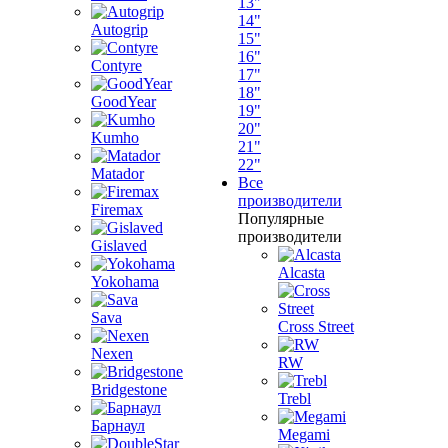
13"
14"
Autogrip
15"
16"
Contyre
17"
18"
GoodYear
19"
20"
Kumho
21"
22"
Matador
Все
производители
Firemax
Популярные
производители
Gislaved
Alcasta
Yokohama
Sava
Cross Street
Nexen
RW
Bridgestone
Trebl
Барнаул
Megami