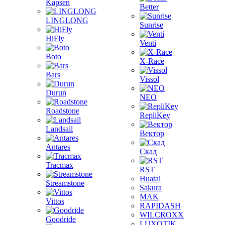
Kapsen
Better
LINGLONG
Sunrise
HiFly
Venti
Boto
X-Race
Bars
Vissol
Durun
NEO
Roadstone
RepliKey
Landsail
Вектор
Antares
Скад
Tracmax
RST
Huatai
Streamstone
Sakura
MAK
Vittos
RAPIDASH
WILCROXX
Goodride
LUXOTIK