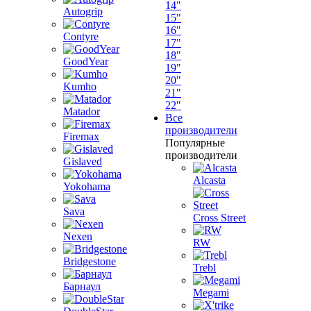
14"
Autogrip
15"
16"
Contyre
17"
18"
GoodYear
19"
20"
Kumho
21"
22"
Matador
Все
производители
Firemax
Популярные
производители
Gislaved
Alcasta
Yokohama
Sava
Cross Street
Nexen
RW
Bridgestone
Trebl
Барнаул
Megami