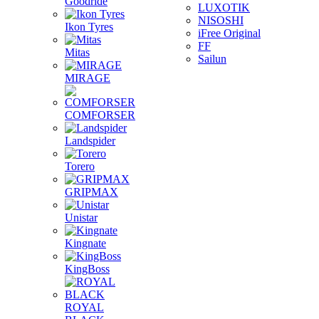
Goodride
LUXOTIK
NISOSHI
Ikon Tyres
iFree Original
FF
Mitas
Sailun
MIRAGE
COMFORSER
Landspider
Torero
GRIPMAX
Unistar
Kingnate
KingBoss
ROYAL