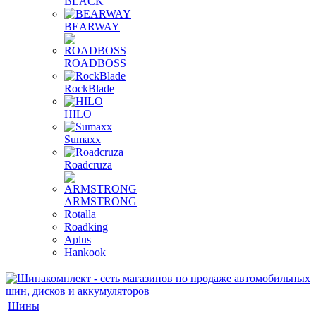
BLACK
BEARWAY
ROADBOSS
RockBlade
HILO
Sumaxx
Roadcruza
ARMSTRONG
Rotalla
Roadking
Aplus
Hankook
Шины