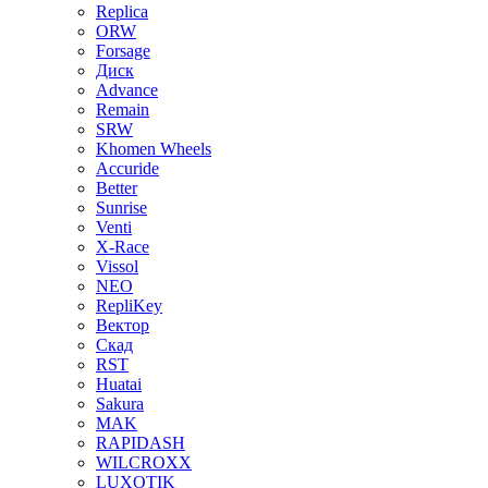
Replica
ORW
Forsage
Диск
Advance
Remain
SRW
Khomen Wheels
Accuride
Better
Sunrise
Venti
X-Race
Vissol
NEO
RepliKey
Вектор
Скад
RST
Huatai
Sakura
MAK
RAPIDASH
WILCROXX
LUXOTIK