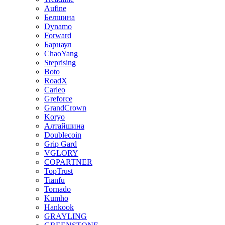
Aufine
Белшина
Dynamo
Forward
Барнаул
ChaoYang
Steprising
Boto
RoadX
Carleo
Greforce
GrandCrown
Koryo
Алтайшина
Doublecoin
Grip Gard
VGLORY
COPARTNER
TopTrust
Tianfu
Tornado
Kumho
Hankook
GRAYLING