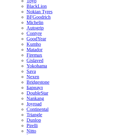
Toyo
BlackLion
Nokian Tyres
BFGoodrich
Michelin
Autogrip
Contyre
GoodYear
Kumho
Matador
Firemax
Gislaved
Yokohama
Sava
Nexen
Bridgestone
Барнаул
DoubleStar
Nankang
Joyroad
Continental
Triangle
Dunlop
Pirelli
Nitto