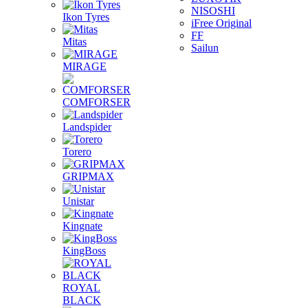
NISOSHI
Ikon Tyres
iFree Original
FF
Mitas
Sailun
MIRAGE
COMFORSER
Landspider
Torero
GRIPMAX
Unistar
Kingnate
KingBoss
ROYAL
BLACK