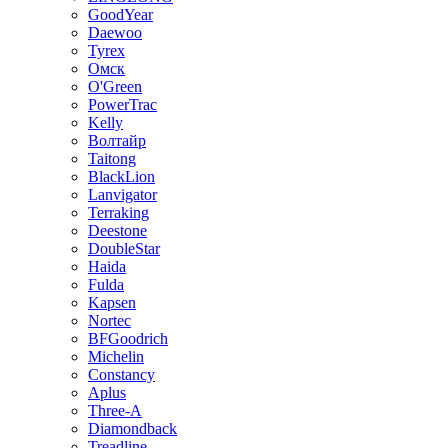
GoodYear
Daewoo
Tyrex
Омск
O'Green
PowerTrac
Kelly
Волтайр
Taitong
BlackLion
Lanvigator
Terraking
Deestone
DoubleStar
Haida
Fulda
Kapsen
Nortec
BFGoodrich
Michelin
Constancy
Aplus
Three-A
Diamondback
Treadline