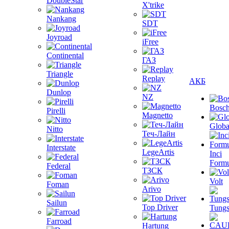
DoubleStar
X'trike
Nankang
SDT
Joyroad
iFree
Continental
ГАЗ
Triangle
Replay
АКБ
Dunlop
NZ
Bosc
Pirelli
Magnetto
Globa
Nitto
Теч-Лайн
Interstate
LegeArtis
Inci
Formu
Federal
ТЗСК
Volt
Foman
Arivo
Sailun
Top Driver
Tungs
Farroad
Hartung