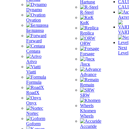
Hartung
CAU
Dynamo
R-Steel
Акте
Ovation
КиК
Белшина
VAR
Replica
Forward
ORW
Next
Centara
Level
Forsage
Arivo
Диск
Viatti
Advance
Formula
Remain
RoadX
SRW
Onyx
Khomen
Nortec
Wheels
Goform
Accuride