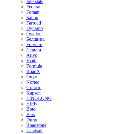
Interstate
Federal
Foman
Sailun
Farroad
Dynamo
Ovation
Белшина
Forward
Centara
Arivo
Viatti
Formula
RoadX
Onyx
Nortec
Goform
Kapsen
LINGLONG
HiFly
Boto
Bars
Durun
Roadstone
Landsail