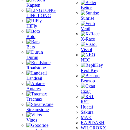
Kapsen
Better
LINGLONG
Sunrise
HiFly
Venti
Boto
X-Race
Bars
Vissol
Durun
NEO
Roadstone
RepliKey
Landsail
Вектор
Antares
Скад
Tracmax
RST
Huatai
Streamstone
Sakura
MAK
Vittos
RAPIDASH
WILCROXX