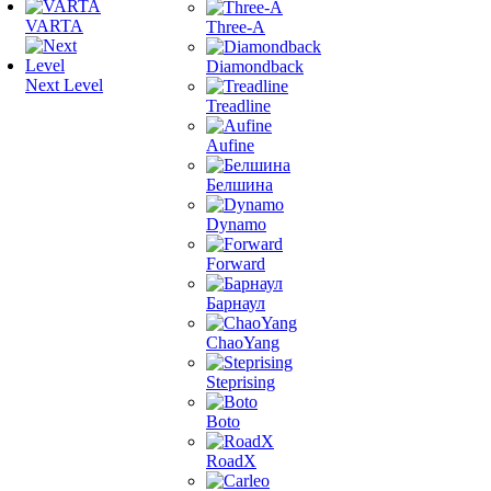
VARTA
Three-A
Diamondback
Next Level
Treadline
Aufine
Белшина
Dynamo
Forward
Барнаул
ChaoYang
Steprising
Boto
RoadX