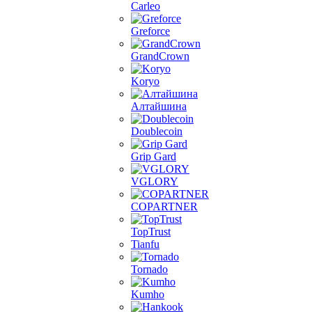
Carleo
Greforce
GrandCrown
Koryo
Алтайшина
Doublecoin
Grip Gard
VGLORY
COPARTNER
TopTrust
Tianfu
Tornado
Kumho