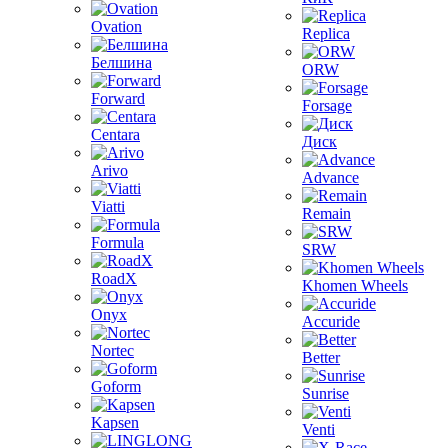
Ovation
Replica
Белшина
ORW
Forward
Forsage
Centara
Диск
Arivo
Advance
Viatti
Remain
Formula
SRW
RoadX
Khomen Wheels
Onyx
Accuride
Nortec
Better
Goform
Sunrise
Kapsen
Venti