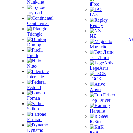
Nankang
iFree
Joyroad
ГАЗ
Continental
Replay
Triangle
NZ
А
Dunlop
Magnetto
Pirelli
Теч-Лайн
Nitto
LegeArtis
Interstate
ТЗСК
Federal
Arivo
Foman
Top Driver
Sailun
Hartung
Farroad
R-Steel
Dynamo
КиК