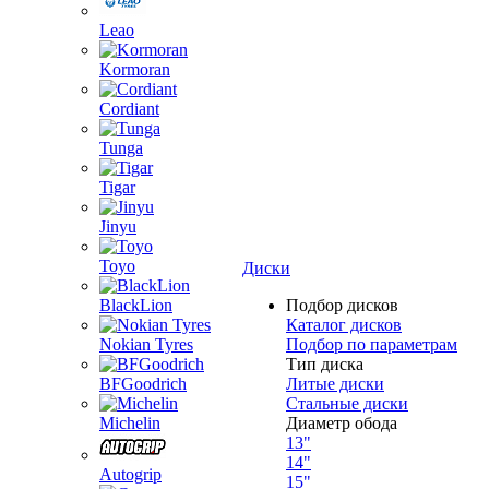
Leao
Kormoran
Cordiant
Tunga
Tigar
Jinyu
Toyo
Диски
BlackLion
Подбор дисков
Каталог дисков
Nokian Tyres
Подбор по параметрам
Тип диска
BFGoodrich
Литые диски
Стальные диски
Michelin
Диаметр обода
13"
14"
Autogrip
15"