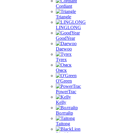
Cordiant
Triangle
LINGLONG
GoodYear
Daewoo
Tyrex
Омск
O'Green
PowerTrac
Kelly
Волтайр
Taitong