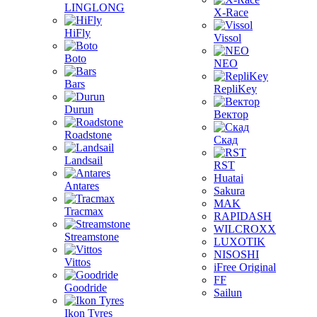
LINGLONG
X-Race
HiFly
Vissol
Boto
NEO
Bars
RepliKey
Durun
Вектор
Roadstone
Скад
Landsail
RST
Huatai
Antares
Sakura
MAK
Tracmax
RAPIDASH
WILCROXX
Streamstone
LUXOTIK
NISOSHI
Vittos
iFree Original
FF
Goodride
Sailun
Ikon Tyres