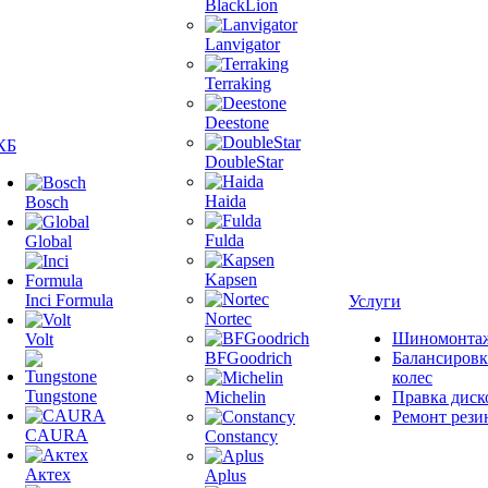
BlackLion
Lanvigator
Terraking
Deestone
КБ
DoubleStar
Haida
Bosch
Fulda
Global
Kapsen
Inci Formula
Услуги
Nortec
Шиномонта
Volt
BFGoodrich
Балансировк
колес
Tungstone
Michelin
Правка диск
Ремонт рези
CAURA
Constancy
Актех
Aplus