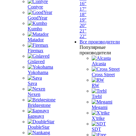
16"
Contyre
17"
18"
GoodYear
19"
20"
Kumho
21"
22"
Matador
Все производители
Популярные
Firemax
производители
Gislaved
Alcasta
Yokohama
Cross Street
Sava
RW
Nexen
Trebl
Bridgestone
Megami
Барнаул
X'trike
DoubleStar
SDT