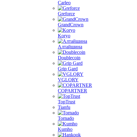
Carleo
Greforce
GrandCrown
Koryo
Алтайшина
Doublecoin
Grip Gard
VGLORY
COPARTNER
TopTrust
Tianfu
Tornado
Kumho