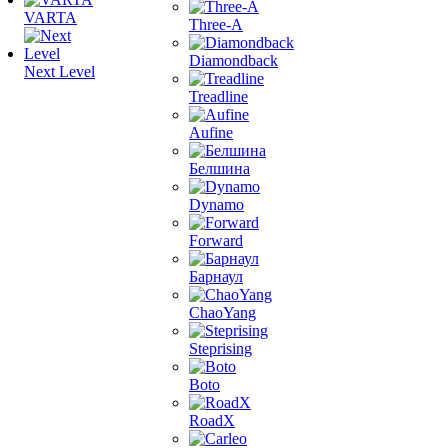
VARTA
Three-A
Diamondback
Next Level
Treadline
Aufine
Белшина
Dynamo
Forward
Барнаул
ChaoYang
Steprising
Boto
RoadX