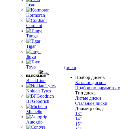
Leao
Kormoran
Cordiant
Tunga
Tigar
Jinyu
Toyo
Диски
Подбор дисков
BlackLion
Каталог дисков
Подбор по параметрам
Nokian Tyres
Тип диска
Литые диски
BFGoodrich
Стальные диски
Диаметр обода
Michelin
13"
14"
Autogrip
15"