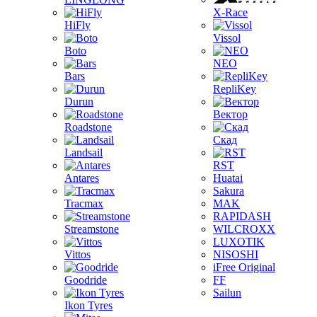
X-Race
HiFly
Vissol
Boto
NEO
Bars
RepliKey
Durun
Вектор
Roadstone
Скад
Landsail
RST
Antares
Huatai
Sakura
Tracmax
MAK
RAPIDASH
Streamstone
WILCROXX
LUXOTIK
Vittos
NISOSHI
iFree Original
Goodride
FF
Sailun
Ikon Tyres