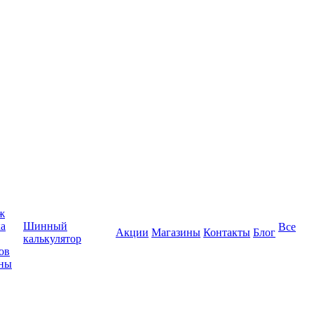
ж
ка
Шинный
Все
Акции
Магазины
Контакты
Блог
калькулятор
ов
ины