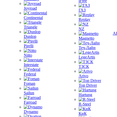
iFree
Joyroad
ГАЗ
Continental
Replay
Triangle
NZ
А
Dunlop
Magnetto
Pirelli
Теч-Лайн
Nitto
LegeArtis
Interstate
ТЗСК
Federal
Arivo
Foman
Top Driver
Sailun
Hartung
Farroad
R-Steel
Dynamo
КиК