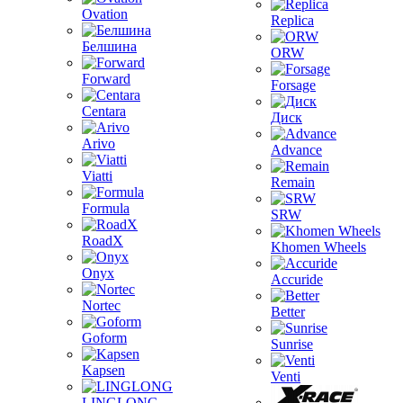
Ovation
Replica
Белшина
ORW
Forward
Forsage
Centara
Диск
Arivo
Advance
Viatti
Remain
Formula
SRW
RoadX
Khomen Wheels
Onyx
Accuride
Nortec
Better
Goform
Sunrise
Kapsen
Venti
LINGLONG