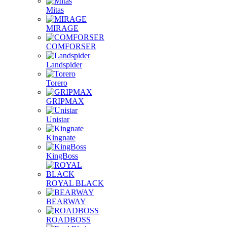
Mitas
MIRAGE
COMFORSER
Landspider
Torero
GRIPMAX
Unistar
Kingnate
KingBoss
ROYAL BLACK
BEARWAY
ROADBOSS