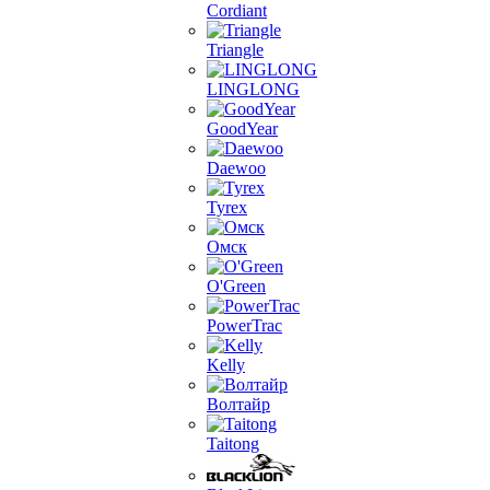
Cordiant
Triangle
LINGLONG
GoodYear
Daewoo
Tyrex
Омск
O'Green
PowerTrac
Kelly
Волтайр
Taitong