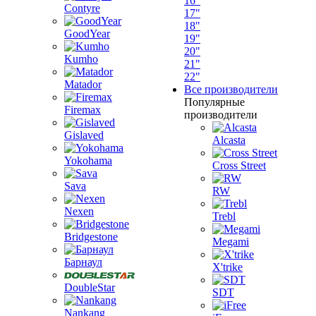
16"
Contyre
17"
18"
GoodYear
19"
20"
Kumho
21"
22"
Matador
Все производители
Популярные
Firemax
производители
Gislaved
Alcasta
Yokohama
Cross Street
Sava
RW
Nexen
Trebl
Bridgestone
Megami
Барнаул
X'trike
DoubleStar
SDT
Nankang