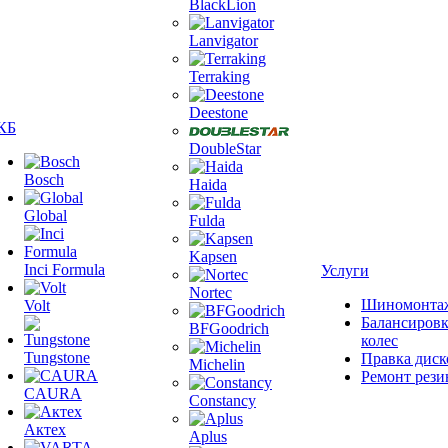
BlackLion
Lanvigator
Terraking
Deestone
КБ
DoubleStar
Bosch
Haida
Global
Fulda
Kapsen
Inci Formula
Услуги
Nortec
Шиномонта
Volt
Балансиров
BFGoodrich
колес
Tungstone
Правка диск
Michelin
Ремонт рез
CAURA
Constancy
Актех
Aplus