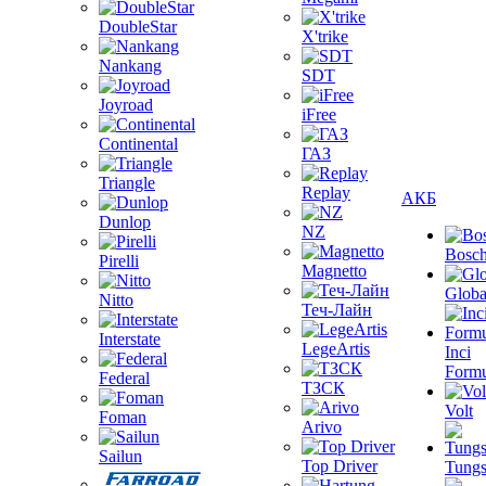
DoubleStar
X'trike
Nankang
SDT
Joyroad
iFree
Continental
ГАЗ
Triangle
Replay
АКБ
Dunlop
NZ
Bosc
Pirelli
Magnetto
Globa
Nitto
Теч-Лайн
Interstate
LegeArtis
Inci
Formu
Federal
ТЗСК
Volt
Foman
Arivo
Sailun
Top Driver
Tungs