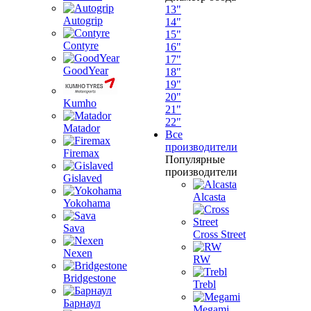
13"
Autogrip
14"
15"
Contyre
16"
17"
GoodYear
18"
19"
20"
Kumho
21"
22"
Matador
Все
производители
Firemax
Популярные
производители
Gislaved
Alcasta
Yokohama
Sava
Cross Street
Nexen
RW
Bridgestone
Trebl
Барнаул
Megami