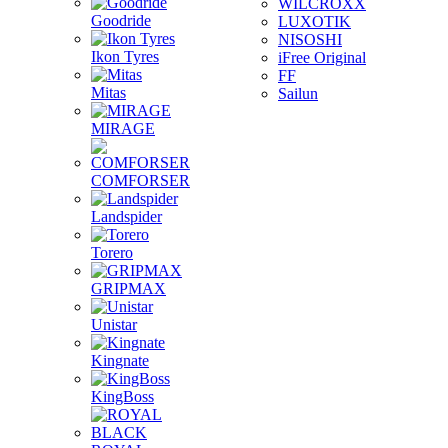
WILCROXX
Goodride
LUXOTIK
NISOSHI
Ikon Tyres
iFree Original
FF
Mitas
Sailun
MIRAGE
COMFORSER
Landspider
Torero
GRIPMAX
Unistar
Kingnate
KingBoss