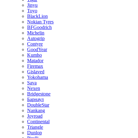
Jinyu
Toyo
BlackLion
Nokian Tyres
BFGoodrich
Michelin
Autogrip
Contyre
GoodYear
Kumho
Matador
Firemax
Gislaved
Yokohama
Sava
Nexen
Bridgestone
Барнаул
DoubleStar
Nankang
Joyroad
Continental
Triangle
Dunlop