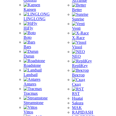
Goform
Accuride
Kapsen
Better
LINGLONG
Sunrise
HiFly
Venti
Boto
X-Race
Bars
Vissol
Durun
NEO
Roadstone
RepliKey
Landsail
Вектор
Antares
Скад
Tracmax
RST
Huatai
Streamstone
Sakura
MAK
Vittos
RAPIDASH