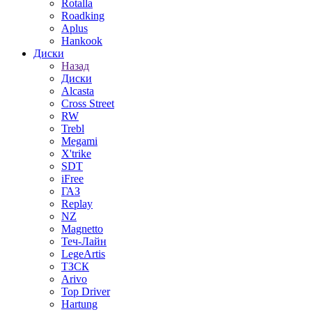
Rotalla
Roadking
Aplus
Hankook
Диски
Назад
Диски
Alcasta
Cross Street
RW
Trebl
Megami
X'trike
SDT
iFree
ГАЗ
Replay
NZ
Magnetto
Теч-Лайн
LegeArtis
ТЗСК
Arivo
Top Driver
Hartung