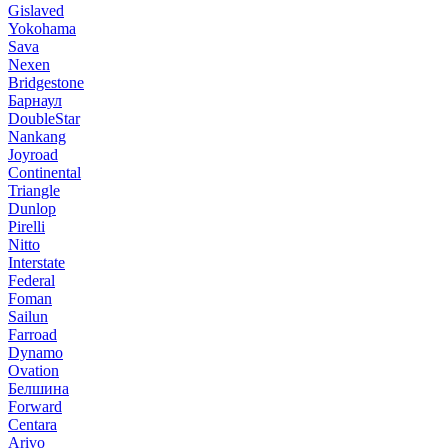
Gislaved
Yokohama
Sava
Nexen
Bridgestone
Барнаул
DoubleStar
Nankang
Joyroad
Continental
Triangle
Dunlop
Pirelli
Nitto
Interstate
Federal
Foman
Sailun
Farroad
Dynamo
Ovation
Белшина
Forward
Centara
Arivo