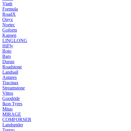
Viatti
Formula
RoadX
Onyx
Nortec
Goform
Kapsen
LINGLONG
HiFly
Boto
Bars
Durun
Roadstone
Landsail
Antares
Tracmax
Streamstone
Vittos
Goodride
Ikon Tyres
Mitas
MIRAGE
COMFORSER
Landspider
Torero