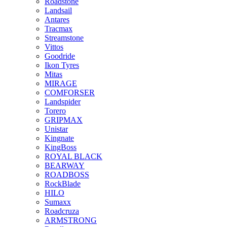
Roadstone
Landsail
Antares
Tracmax
Streamstone
Vittos
Goodride
Ikon Tyres
Mitas
MIRAGE
COMFORSER
Landspider
Torero
GRIPMAX
Unistar
Kingnate
KingBoss
ROYAL BLACK
BEARWAY
ROADBOSS
RockBlade
HILO
Sumaxx
Roadcruza
ARMSTRONG