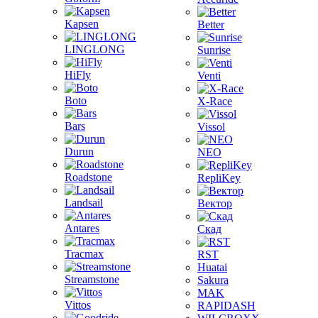
Kapsen
Better
LINGLONG
Sunrise
HiFly
Venti
Boto
X-Race
Bars
Vissol
Durun
NEO
Roadstone
RepliKey
Landsail
Вектор
Antares
Скад
Tracmax
RST
Huatai
Streamstone
Sakura
MAK
Vittos
RAPIDASH