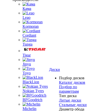
Кама
Leao
Kormoran
Cordiant
Tunga
Tigar
Jinyu
Диски
Toyo
Подбор дисков
BlackLion
Каталог дисков
Подбор по
Nokian Tyres
параметрам
Тип диска
BFGoodrich
Литые диски
Стальные диски
Michelin
Диаметр обода