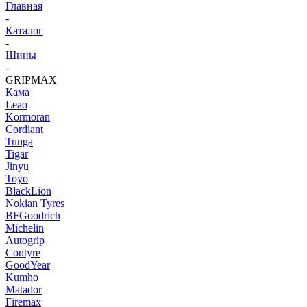
Главная
-
Каталог
-
Шины
-
GRIPMAX
Кама
Leao
Kormoran
Cordiant
Tunga
Tigar
Jinyu
Toyo
BlackLion
Nokian Tyres
BFGoodrich
Michelin
Autogrip
Contyre
GoodYear
Kumho
Matador
Firemax