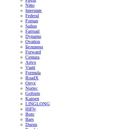
Pirelli
Nitto
Interstate
Federal
Foman
Sailun
Farroad
Dynamo
Ovation
Белшина
Forward
Centara
Arivo
Viatti
Formula
RoadX
Onyx
Nortec
Goform
Kapsen
LINGLONG
HiFly
Boto
Bars
Durun