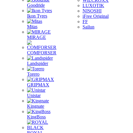
WILCROXX
Goodride
LUXOTIK
NISOSHI
Ikon Tyres
iFree Original
FF
Mitas
Sailun
MIRAGE
COMFORSER
Landspider
Torero
GRIPMAX
Unistar
Kingnate
KingBoss
ROYAL