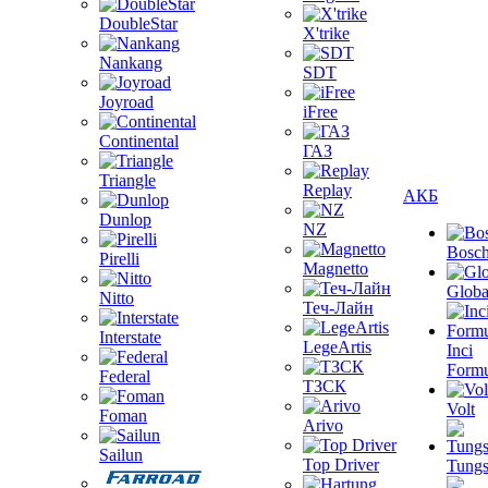
DoubleStar
X'trike
Nankang
SDT
Joyroad
iFree
Continental
ГАЗ
Triangle
Replay
АКБ
Dunlop
NZ
Bosc
Pirelli
Magnetto
Globa
Nitto
Теч-Лайн
Interstate
LegeArtis
Inci
Formu
Federal
ТЗСК
Volt
Foman
Arivo
Sailun
Top Driver
Tungs