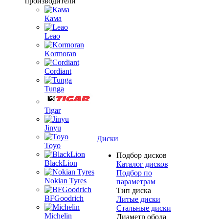
производители
Кама
Leao
Kormoran
Cordiant
Tunga
Tigar
Jinyu
Диски
Toyo
Подбор дисков
BlackLion
Каталог дисков
Подбор по
Nokian Tyres
параметрам
Тип диска
BFGoodrich
Литые диски
Стальные диски
Michelin
Диаметр обода