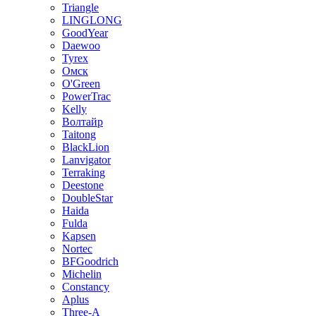
Triangle
LINGLONG
GoodYear
Daewoo
Tyrex
Омск
O'Green
PowerTrac
Kelly
Волтайр
Taitong
BlackLion
Lanvigator
Terraking
Deestone
DoubleStar
Haida
Fulda
Kapsen
Nortec
BFGoodrich
Michelin
Constancy
Aplus
Three-A