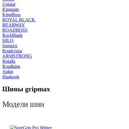
Unistar
Kingnate
KingBoss
ROYAL BLACK
BEARWAY
ROADBOSS
RockBlade
HILO
Sumaxx
Roadcruza
ARMSTRONG
Rotalla
Roadking
Aplus
Hankook
Шины gripmax
Модели шин