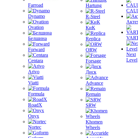
Farroad
Hartung
CAU
Dynamo
R-Steel
Акте
Ovation
КиК
VAR
Белшина
Replica
Forward
ORW
Next
Level
Centara
Forsage
Arivo
Диск
Viatti
Advance
Formula
Remain
RoadX
SRW
Onyx
Khomen
Nortec
Wheels