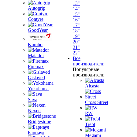
13"
Autogrip
14"
15"
Contyre
16"
17"
GoodYear
18"
19"
20"
Kumho
21"
22"
Matador
Все
производители
Firemax
Популярные
производители
Gislaved
Alcasta
Yokohama
Sava
Cross Street
Nexen
RW
Bridgestone
Trebl
Барнаул
Megami