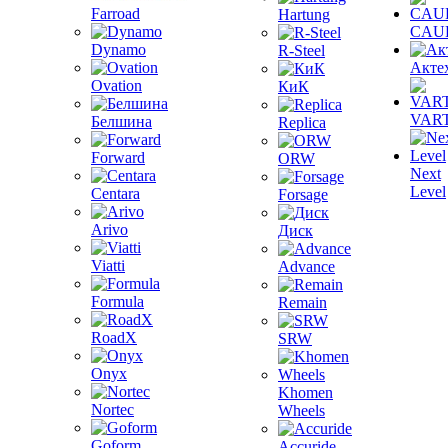
Farroad
Hartung
CAU
Dynamo
R-Steel
Акте
Ovation
КиК
VAR
Белшина
Replica
Forward
ORW
Next
Level
Centara
Forsage
Arivo
Диск
Viatti
Advance
Formula
Remain
RoadX
SRW
Onyx
Khomen
Nortec
Wheels
Goform
Accuride