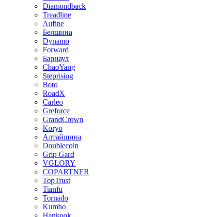
Diamondback
Treadline
Aufine
Белшина
Dynamo
Forward
Барнаул
ChaoYang
Steprising
Boto
RoadX
Carleo
Greforce
GrandCrown
Koryo
Алтайшина
Doublecoin
Grip Gard
VGLORY
COPARTNER
TopTrust
Tianfu
Tornado
Kumho
Hankook