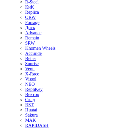
R-Steel
КиК
Replica
ORW
Forsage
Диск
Advance
Remain
SRW
Khomen Wheels
Accuride
Better
Sunrise
Venti
X-Race
Vissol
NEO
RepliKey
Вектор
Скад
RST
Huatai
Sakura
MAK
RAPIDASH