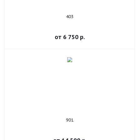
403
от
6 750
р.
901