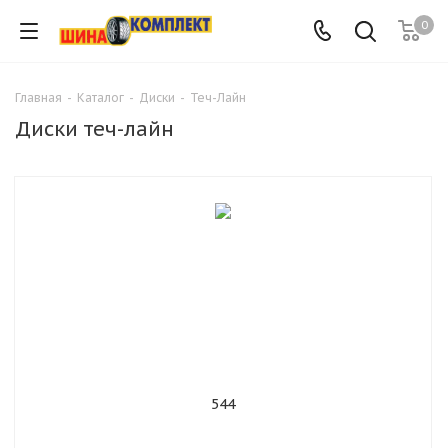
0
Главная
-
Каталог
-
Диски
-
Теч-Лайн
Диски теч-лайн
544