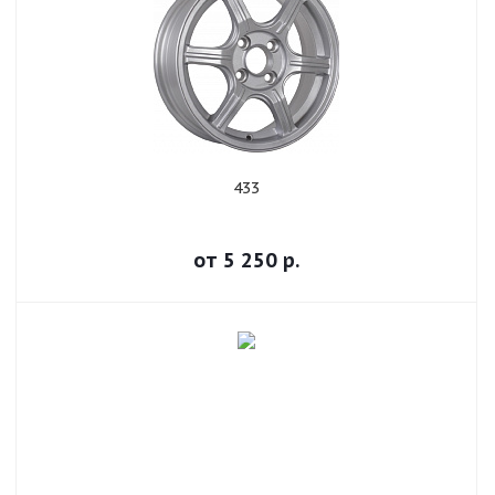
433
от
5 250
р.