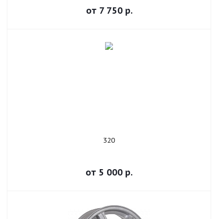
от
7 750
р.
320
от
5 000
р.