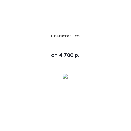
Character Eco
от
4 700
р.