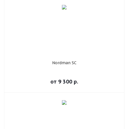
Nordman SC
от
9 300
р.