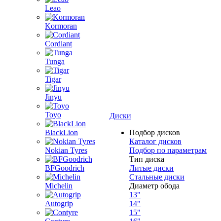
Leao
Kormoran
Cordiant
Tunga
Tigar
Jinyu
Toyo
Диски
BlackLion
Подбор дисков
Каталог дисков
Nokian Tyres
Подбор по параметрам
Тип диска
BFGoodrich
Литые диски
Стальные диски
Michelin
Диаметр обода
13"
Autogrip
14"
15"