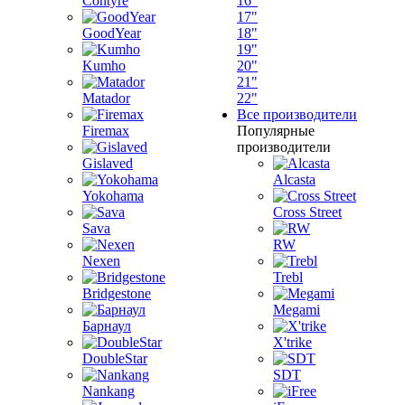
Contyre
16"
17"
GoodYear
18"
19"
Kumho
20"
21"
Matador
22"
Все производители
Firemax
Популярные
производители
Gislaved
Alcasta
Yokohama
Cross Street
Sava
RW
Nexen
Trebl
Bridgestone
Megami
Барнаул
X'trike
DoubleStar
SDT
Nankang