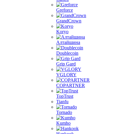
Greforce
GrandCrown
Koryo
Алтайшина
Doublecoin
Grip Gard
VGLORY
COPARTNER
TopTrust
Tianfu
Tornado
Kumho
Hankook