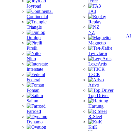
iFree
Joyroad
ГАЗ
Continental
Replay
Triangle
NZ
А
Dunlop
Magnetto
Pirelli
Теч-Лайн
Nitto
LegeArtis
Interstate
ТЗСК
Federal
Arivo
Foman
Top Driver
Sailun
Hartung
Farroad
R-Steel
Dynamo
КиК