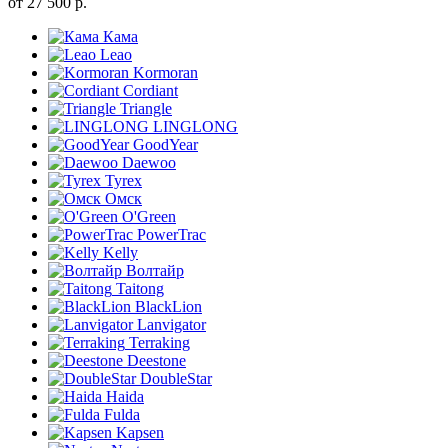
от
27 500
р.
Кама
Leao
Kormoran
Cordiant
Triangle
LINGLONG
GoodYear
Daewoo
Tyrex
Омск
O'Green
PowerTrac
Kelly
Волтайр
Taitong
BlackLion
Lanvigator
Terraking
Deestone
DoubleStar
Haida
Fulda
Kapsen