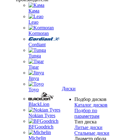
Кама
Leao
Kormoran
Cordiant
Tunga
Tigar
Jinyu
Диски
Toyo
Подбор дисков
BlackLion
Каталог дисков
Подбор по
Nokian Tyres
параметрам
Тип диска
BFGoodrich
Литые диски
Стальные диски
Michelin
Диаметр обода