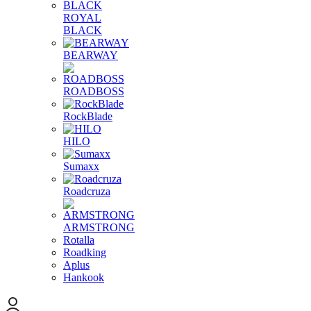
ROYAL
BLACK
BEARWAY
ROADBOSS
RockBlade
HILO
Sumaxx
Roadcruza
ARMSTRONG
Rotalla
Roadking
Aplus
Hankook