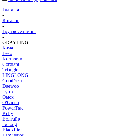
Главная
-
Каталог
-
Грузовые шины
-
GRAYLING
Кама
Leao
Kormoran
Cordiant
Triangle
LINGLONG
GoodYear
Daewoo
Tyrex
Омск
O'Green
PowerTrac
Kelly
Волтайр
Taitong
BlackLion
Lanvigator