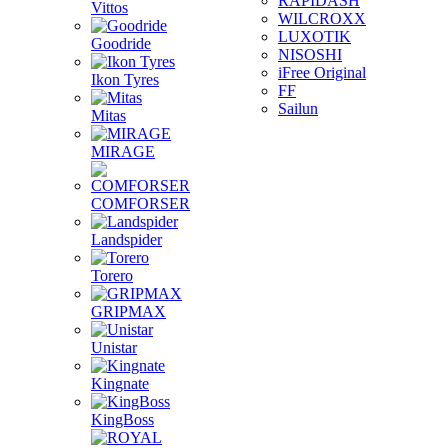
RAPIDASH
Vittos
WILCROXX
LUXOTIK
Goodride
NISOSHI
iFree Original
Ikon Tyres
FF
Sailun
Mitas
MIRAGE
COMFORSER
Landspider
Torero
GRIPMAX
Unistar
Kingnate
KingBoss