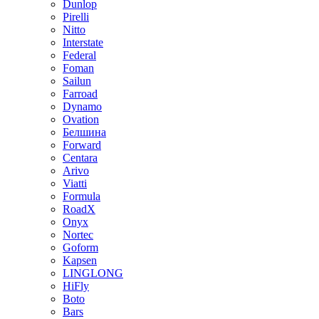
Dunlop
Pirelli
Nitto
Interstate
Federal
Foman
Sailun
Farroad
Dynamo
Ovation
Белшина
Forward
Centara
Arivo
Viatti
Formula
RoadX
Onyx
Nortec
Goform
Kapsen
LINGLONG
HiFly
Boto
Bars