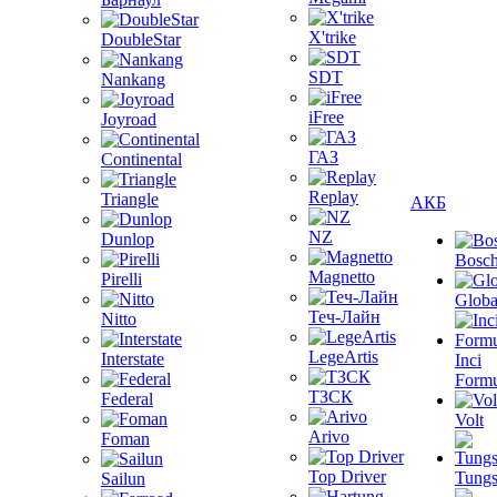
X'trike
DoubleStar
SDT
Nankang
iFree
Joyroad
ГАЗ
Continental
Replay
Triangle
АКБ
NZ
Dunlop
Bosc
Magnetto
Pirelli
Globa
Теч-Лайн
Nitto
LegeArtis
Interstate
Inci
Formu
ТЗСК
Federal
Volt
Arivo
Foman
Top Driver
Tungs
Sailun