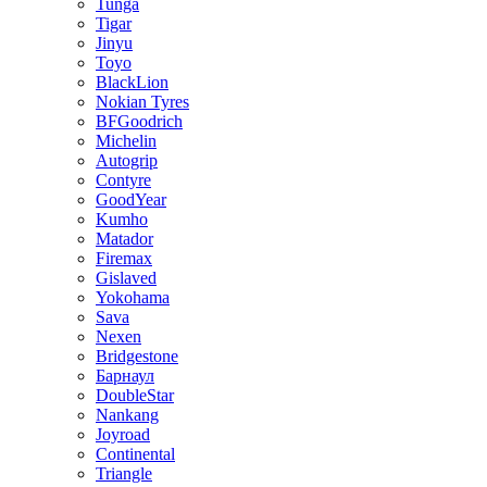
Tunga
Tigar
Jinyu
Toyo
BlackLion
Nokian Tyres
BFGoodrich
Michelin
Autogrip
Contyre
GoodYear
Kumho
Matador
Firemax
Gislaved
Yokohama
Sava
Nexen
Bridgestone
Барнаул
DoubleStar
Nankang
Joyroad
Continental
Triangle