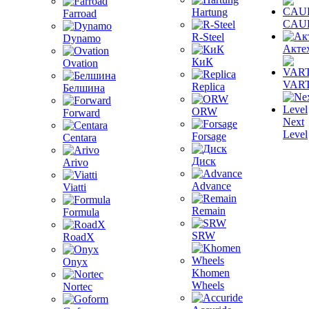
Hartung
Farroad
CAU
R-Steel
Dynamo
Акте
КиК
Ovation
VAR
Replica
Белшина
ORW
Forward
Next
Level
Forsage
Centara
Диск
Arivo
Advance
Viatti
Remain
Formula
SRW
RoadX
Onyx
Khomen
Wheels
Nortec