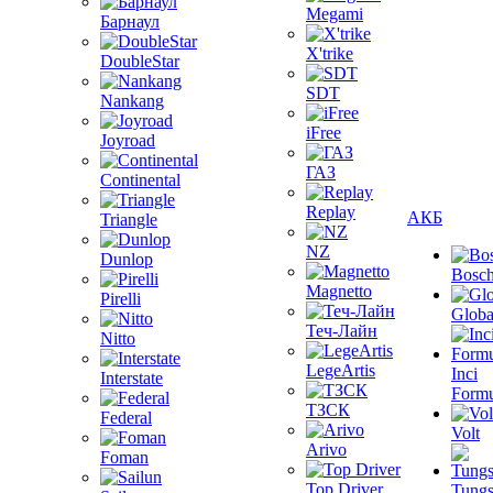
Megami
Барнаул
X'trike
DoubleStar
SDT
Nankang
iFree
Joyroad
ГАЗ
Continental
Replay
АКБ
Triangle
NZ
Dunlop
Bosc
Magnetto
Pirelli
Globa
Теч-Лайн
Nitto
LegeArtis
Inci
Interstate
Formu
ТЗСК
Federal
Volt
Arivo
Foman
Top Driver
Tungs