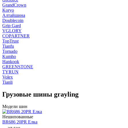
GrandCrown
Koryo
Алтайшина
Doublecoin
Grip Gard
VGLORY
COPARTNER
TopTrust
Tianfu
Tornado
Kumho
Hankook
GREENSTONE
TYRUN
Volex
Tianli
Грузовые шины grayling
Модели шин
Нешипованные
BR686 20PR Елка