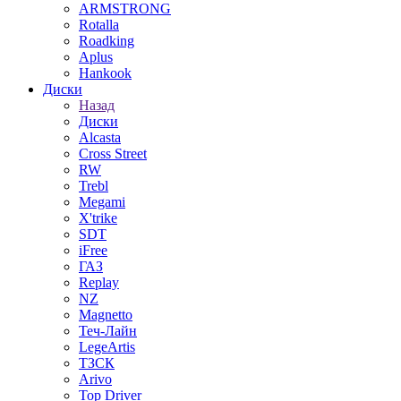
ARMSTRONG
Rotalla
Roadking
Aplus
Hankook
Диски
Назад
Диски
Alcasta
Cross Street
RW
Trebl
Megami
X'trike
SDT
iFree
ГАЗ
Replay
NZ
Magnetto
Теч-Лайн
LegeArtis
ТЗСК
Arivo
Top Driver