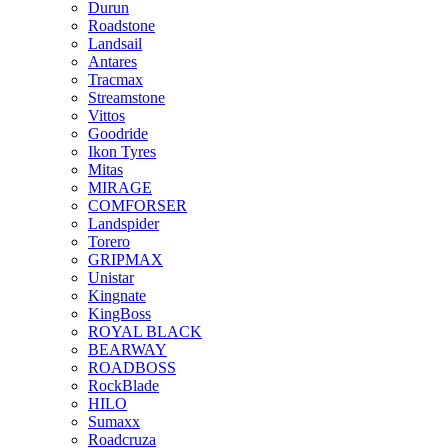
Durun
Roadstone
Landsail
Antares
Tracmax
Streamstone
Vittos
Goodride
Ikon Tyres
Mitas
MIRAGE
COMFORSER
Landspider
Torero
GRIPMAX
Unistar
Kingnate
KingBoss
ROYAL BLACK
BEARWAY
ROADBOSS
RockBlade
HILO
Sumaxx
Roadcruza