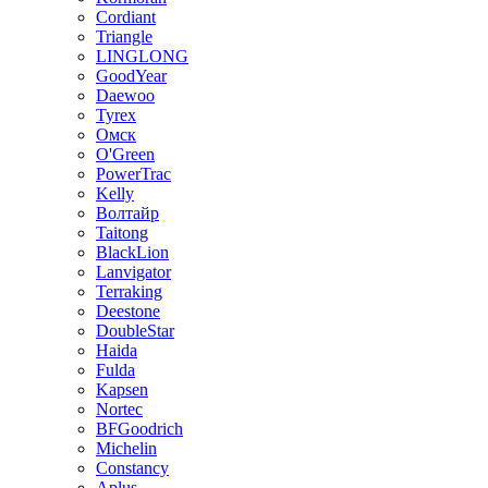
Cordiant
Triangle
LINGLONG
GoodYear
Daewoo
Tyrex
Омск
O'Green
PowerTrac
Kelly
Волтайр
Taitong
BlackLion
Lanvigator
Terraking
Deestone
DoubleStar
Haida
Fulda
Kapsen
Nortec
BFGoodrich
Michelin
Constancy
Aplus