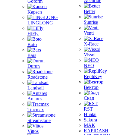
Accuride
Goform
Better
Kapsen
Sunrise
LINGLONG
Venti
HiFly
X-Race
Boto
Vissol
Bars
NEO
Durun
RepliKey
Roadstone
Вектор
Landsail
Скад
Antares
RST
Tracmax
Huatai
Sakura
Streamstone
MAK
RAPIDASH
Vittos