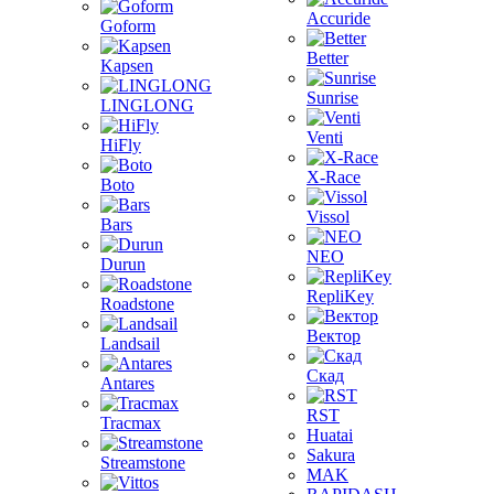
Accuride
Goform
Better
Kapsen
Sunrise
LINGLONG
Venti
HiFly
X-Race
Boto
Vissol
Bars
NEO
Durun
RepliKey
Roadstone
Вектор
Landsail
Скад
Antares
RST
Tracmax
Huatai
Sakura
Streamstone
MAK