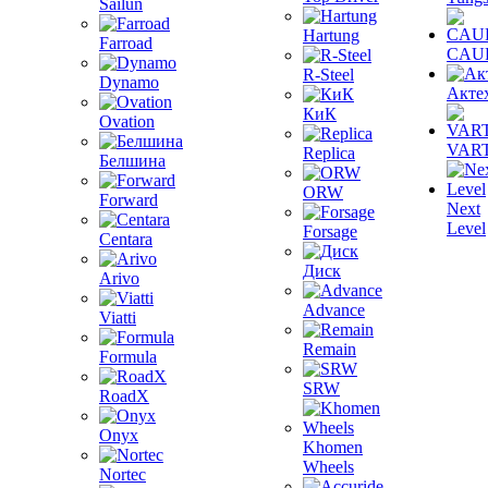
Sailun
Hartung
Farroad
CAU
R-Steel
Dynamo
Акте
КиК
Ovation
VAR
Replica
Белшина
ORW
Forward
Next
Level
Forsage
Centara
Диск
Arivo
Advance
Viatti
Remain
Formula
SRW
RoadX
Onyx
Khomen
Wheels
Nortec