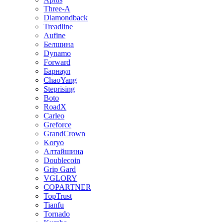
Three-A
Diamondback
Treadline
Aufine
Белшина
Dynamo
Forward
Барнаул
ChaoYang
Steprising
Boto
RoadX
Carleo
Greforce
GrandCrown
Koryo
Алтайшина
Doublecoin
Grip Gard
VGLORY
COPARTNER
TopTrust
Tianfu
Tornado