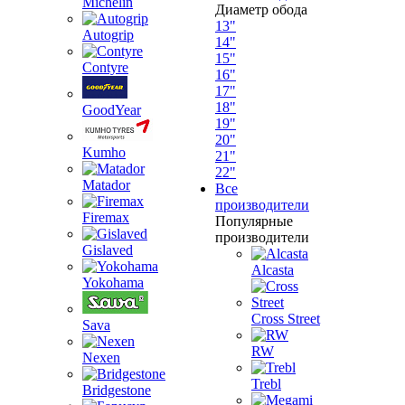
Michelin
Диаметр обода
13"
Autogrip
14"
15"
Contyre
16"
17"
18"
GoodYear
19"
20"
Kumho
21"
22"
Matador
Все
производители
Firemax
Популярные
производители
Gislaved
Alcasta
Yokohama
Cross Street
Sava
RW
Nexen
Trebl
Bridgestone