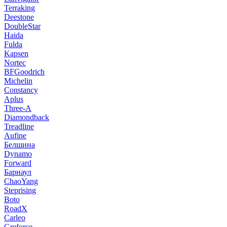
Terraking
Deestone
DoubleStar
Haida
Fulda
Kapsen
Nortec
BFGoodrich
Michelin
Constancy
Aplus
Three-A
Diamondback
Treadline
Aufine
Белшина
Dynamo
Forward
Барнаул
ChaoYang
Steprising
Boto
RoadX
Carleo
Greforce