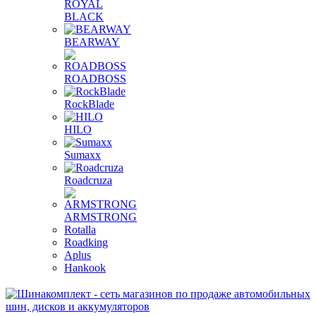
ROYAL
BLACK
BEARWAY
ROADBOSS
RockBlade
HILO
Sumaxx
Roadcruza
ARMSTRONG
Rotalla
Roadking
Aplus
Hankook