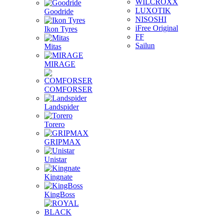
WILCROXX
LUXOTIK
Goodride
NISOSHI
iFree Original
Ikon Tyres
FF
Sailun
Mitas
MIRAGE
COMFORSER
Landspider
Torero
GRIPMAX
Unistar
Kingnate
KingBoss