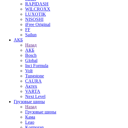
RAPIDASH
WILCROXX
LUXOTIK
NISOSHI
iFree Original
FF
Sailun
АКБ
Назад
АКБ
Bosch
Global
Inci Formula
Volt
Tungstone
CAURA
Актех
VARTA
Next Level
Грузовые шины
Назад
Грузовые шины
Кама
Leao
Kormoran