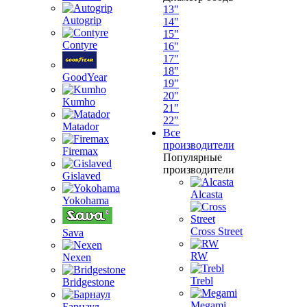
13"
Autogrip
14"
15"
Contyre
16"
17"
18"
GoodYear
19"
20"
Kumho
21"
22"
Matador
Все
производители
Firemax
Популярные
производители
Gislaved
Alcasta
Yokohama
Cross Street
Sava
RW
Nexen
Trebl
Bridgestone
Megami
Барнаул