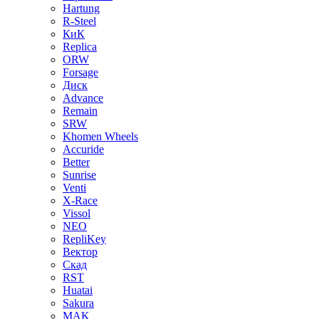
Hartung
R-Steel
КиК
Replica
ORW
Forsage
Диск
Advance
Remain
SRW
Khomen Wheels
Accuride
Better
Sunrise
Venti
X-Race
Vissol
NEO
RepliKey
Вектор
Скад
RST
Huatai
Sakura
MAK