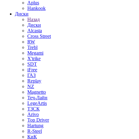
Aplus
Hankook
Диски
Назад
Диски
Alcasta
Cross Street
RW
Trebl
Megami
X'trike
SDT
iFree
ГАЗ
Replay
NZ
Magnetto
Теч-Лайн
LegeArtis
ТЗСК
Arivo
Top Driver
Hartung
R-Steel
КиК