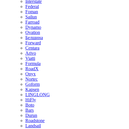
Interstate
Federal
Foman
Sailun
Farroad
Dynamo
Ovation
Белшина
Forward
Centara
Arivo
Viatti
Formula
RoadX
Onyx
Nortec
Goform
Kapsen
LINGLONG
HiFly
Boto
Bars
Durun
Roadstone
Landsail