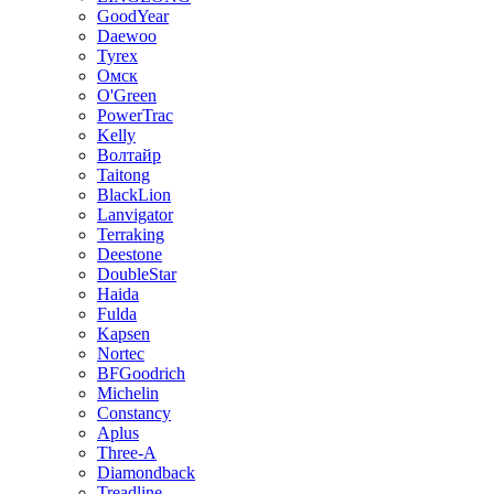
GoodYear
Daewoo
Tyrex
Омск
O'Green
PowerTrac
Kelly
Волтайр
Taitong
BlackLion
Lanvigator
Terraking
Deestone
DoubleStar
Haida
Fulda
Kapsen
Nortec
BFGoodrich
Michelin
Constancy
Aplus
Three-A
Diamondback
Treadline