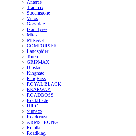
Antares
Tracmax
Streamstone
Vittos
Goodride
Ikon Tyres
Mitas
MIRAGE
COMFORSER
Landspider
Torero
GRIPMAX
Unistar
Kingnate
KingBoss
ROYAL BLACK
BEARWAY
ROADBOSS
RockBlade
HILO
Sumaxx
Roadcruza
ARMSTRONG
Rotalla
Roadking