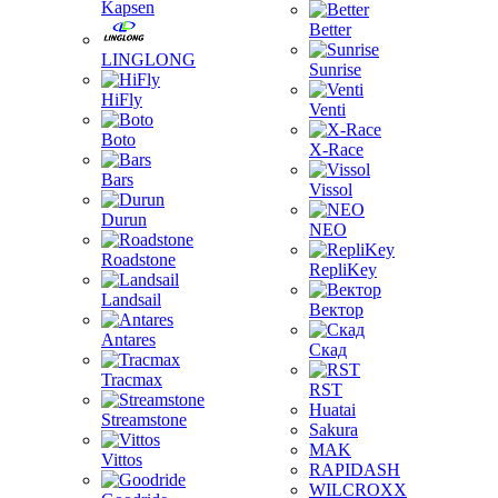
Kapsen
Better
LINGLONG
Sunrise
HiFly
Venti
Boto
X-Race
Bars
Vissol
Durun
NEO
Roadstone
RepliKey
Landsail
Вектор
Antares
Скад
Tracmax
RST
Huatai
Streamstone
Sakura
MAK
Vittos
RAPIDASH
WILCROXX