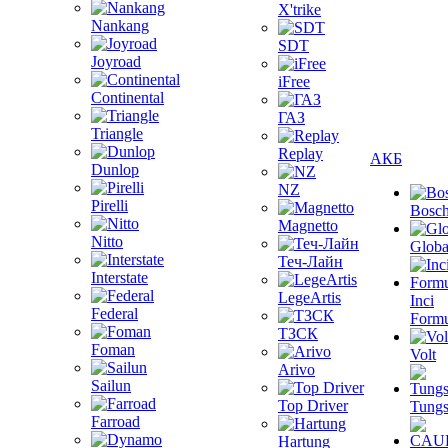
X'trike
Nankang
SDT
Joyroad
iFree
Continental
ГАЗ
Triangle
Replay
АКБ
Dunlop
NZ
Pirelli
Bosc
Magnetto
Nitto
Globa
Теч-Лайн
Interstate
LegeArtis
Inci
Federal
Formu
ТЗСК
Foman
Volt
Arivo
Sailun
Top Driver
Tungs
Farroad
Hartung