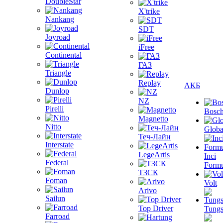
DoubleStar
X'trike
Nankang
SDT
Joyroad
iFree
Continental
ГАЗ
Triangle
Replay
АКБ
Dunlop
NZ
Pirelli
Bosc
Magnetto
Nitto
Globa
Теч-Лайн
Interstate
LegeArtis
Inci
Federal
Formu
ТЗСК
Foman
Volt
Arivo
Sailun
Top Driver
Tungs
Farroad