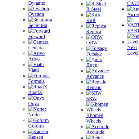
Dynamo
CAU
R-Steel
Ovation
Акте
КиК
Белшина
VAR
Replica
Forward
ORW
Next
Centara
Level
Forsage
Arivo
Диск
Viatti
Advance
Formula
Remain
RoadX
SRW
Onyx
Nortec
Khomen
Wheels
Goform
Accuride
Kapsen