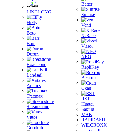
Better
LINGLONG
Sunrise
HiFly
Venti
Boto
X-Race
Bars
Vissol
Durun
NEO
Roadstone
RepliKey
Landsail
Вектор
Antares
Скад
Tracmax
RST
Huatai
Streamstone
Sakura
MAK
Vittos
RAPIDASH
WILCROXX
Goodride
LUXOTIK