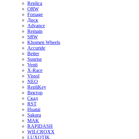
Replica
ORW
Forsage
Диск
Advance
Remain
SRW
Khomen Wheels
Accuride
Better
Sunrise
Venti
X-Race
Vissol
NEO
RepliKey
Вектор
Скад
RST
Huatai
Sakura
MAK
RAPIDASH
WILCROXX
LUXOTIK