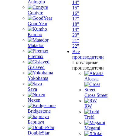
Autogrip
14"
15"
Contyre
16"
17"
GoodYear
18"
19"
Kumho
20"
21"
Matador
22"
Все
Firemax
производители
Популярные
Gislaved
производители
Yokohama
Alcasta
Sava
Cross Street
Nexen
RW
Bridgestone
Trebl
Барнаул
Megami
DoubleStar