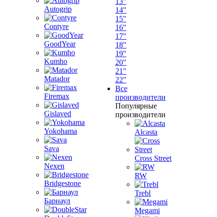
13"
Autogrip
14"
15"
Contyre
16"
17"
GoodYear
18"
19"
Kumho
20"
21"
Matador
22"
Все
Firemax
производители
Популярные
Gislaved
производители
Yokohama
Alcasta
Sava
Cross Street
Nexen
RW
Bridgestone
Trebl
Барнаул
Megami