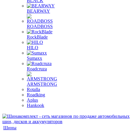
BLACK
BEARWAY
ROADBOSS
RockBlade
HILO
Sumaxx
Roadcruza
ARMSTRONG
Rotalla
Roadking
Aplus
Hankook
Шины