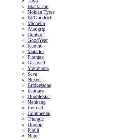
Toyo
BlackLion
Nokian Tyres
BFGoodrich
Michelin
Autogrip
Contyre
GoodYear
Kumho
Matador
Firemax
Gislaved
Yokohama
Sava
Nexen
Bridgestone
Барнаул
DoubleStar
Nankang
Joyroad
Continental
Triangle
Dunlop
Pirelli
Nitto