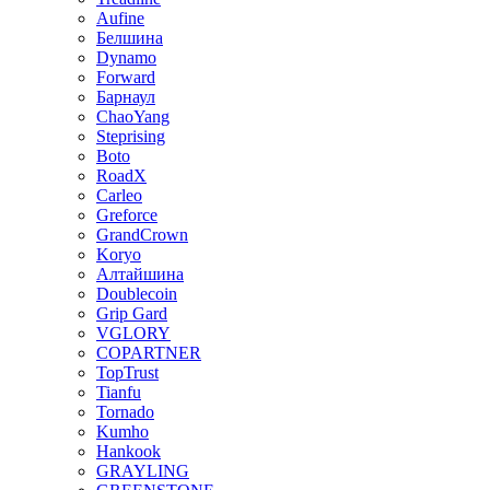
Aufine
Белшина
Dynamo
Forward
Барнаул
ChaoYang
Steprising
Boto
RoadX
Carleo
Greforce
GrandCrown
Koryo
Алтайшина
Doublecoin
Grip Gard
VGLORY
COPARTNER
TopTrust
Tianfu
Tornado
Kumho
Hankook
GRAYLING