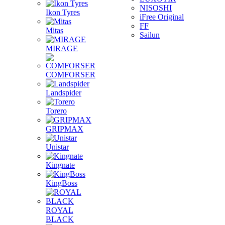
NISOSHI
Ikon Tyres
iFree Original
FF
Mitas
Sailun
MIRAGE
COMFORSER
Landspider
Torero
GRIPMAX
Unistar
Kingnate
KingBoss
ROYAL
BLACK