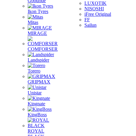
Goodride
LUXOTIK
NISOSHI
Ikon Tyres
iFree Original
FF
Mitas
Sailun
MIRAGE
COMFORSER
Landspider
Torero
GRIPMAX
Unistar
Kingnate
KingBoss
ROYAL