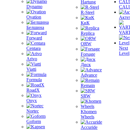
Hartung
Dynamo
CAU
R-Steel
Ovation
Акте
КиК
Белшина
VAR
Replica
Forward
ORW
Next
Centara
Level
Forsage
Arivo
Диск
Viatti
Advance
Formula
Remain
RoadX
SRW
Onyx
Nortec
Khomen
Wheels
Goform
Accuride