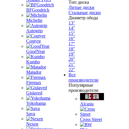
Тип диска
Литые диски
BFGoodrich
Стальные диски
Диаметр обода
Michelin
13"
14"
Autogrip
15"
16"
Contyre
17"
18"
GoodYear
19"
20"
Kumho
21"
22"
Matador
Все
производители
Firemax
Популярные
производители
Gislaved
Yokohama
Alcasta
Sava
Cross Street
Nexen