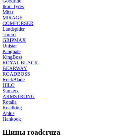
Goodride
Ikon Tyres
Mitas
MIRAGE
COMFORSER
Landspider
Torero
GRIPMAX
Unistar
Kingnate
KingBoss
ROYAL BLACK
BEARWAY
ROADBOSS
RockBlade
HILO
Sumaxx
ARMSTRONG
Rotalla
Roadking
Aplus
Hankook
Шины roadcruza