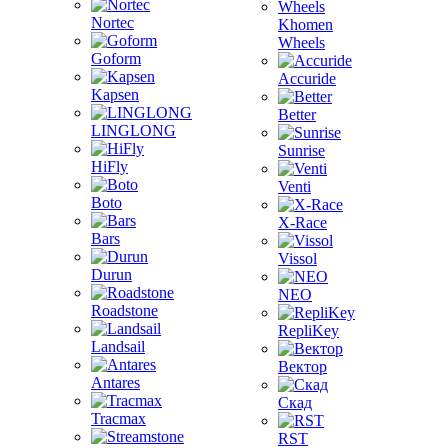
Nortec
Khomen
Wheels
Goform
Accuride
Kapsen
Better
LINGLONG
Sunrise
HiFly
Venti
Boto
X-Race
Bars
Vissol
Durun
NEO
Roadstone
RepliKey
Landsail
Вектор
Antares
Скад
Tracmax
RST