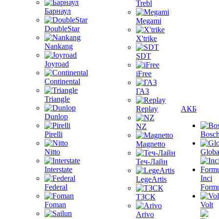
Trebl
Барнаул
Megami
DoubleStar
X'trike
Nankang
SDT
Joyroad
iFree
Continental
ГАЗ
Triangle
Replay
АКБ
Dunlop
NZ
Pirelli
Bosc
Magnetto
Nitto
Globa
Теч-Лайн
Interstate
Inci
LegeArtis
Federal
Formu
ТЗСК
Foman
Volt
Arivo