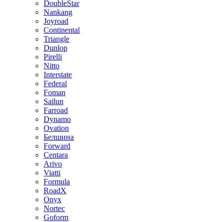
DoubleStar
Nankang
Joyroad
Continental
Triangle
Dunlop
Pirelli
Nitto
Interstate
Federal
Foman
Sailun
Farroad
Dynamo
Ovation
Белшина
Forward
Centara
Arivo
Viatti
Formula
RoadX
Onyx
Nortec
Goform