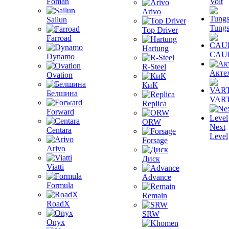
Foman
Volt
Arivo
Sailun
Tungs
Top Driver
Farroad
Hartung
CAU
Dynamo
R-Steel
Акте
Ovation
КиК
Белшина
VAR
Replica
Forward
ORW
Next
Centara
Level
Forsage
Arivo
Диск
Viatti
Advance
Formula
Remain
RoadX
SRW
Onyx