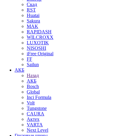
Скад
RST
Huatai
Sakura
MAK
RAPIDASH
WILCROXX
LUXOTIK
NISOSHI
iFree Original
FF
Sailun
АКБ
Назад
АКБ
Bosch
Global
Inci Formula
Volt
Tungstone
CAURA
Актех
VARTA
Next Level
Грузовые шины