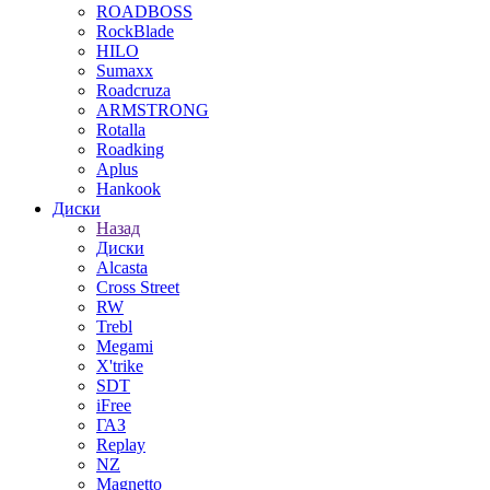
ROADBOSS
RockBlade
HILO
Sumaxx
Roadcruza
ARMSTRONG
Rotalla
Roadking
Aplus
Hankook
Диски
Назад
Диски
Alcasta
Cross Street
RW
Trebl
Megami
X'trike
SDT
iFree
ГАЗ
Replay
NZ
Magnetto