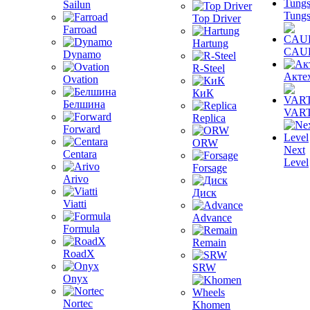
Sailun
Tungs
Top Driver
Farroad
Hartung
CAU
Dynamo
R-Steel
Акте
Ovation
КиК
Белшина
VAR
Replica
Forward
ORW
Next
Centara
Level
Forsage
Arivo
Диск
Viatti
Advance
Formula
Remain
RoadX
SRW
Onyx
Nortec
Khomen