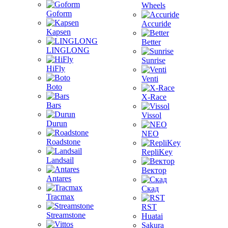
Wheels
Goform
Accuride
Kapsen
Better
LINGLONG
Sunrise
HiFly
Venti
Boto
X-Race
Bars
Vissol
Durun
NEO
Roadstone
RepliKey
Landsail
Вектор
Antares
Скад
Tracmax
RST
Streamstone
Huatai
Sakura