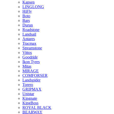
Kapsen
LINGLONG
HiFly
Boto
Bars
Durun
Roadstone
Landsail
Antares
Tracmax
Streamstone
Vittos
Goodride
Ikon Tyres
Mitas
MIRAGE
COMFORSER
Landspider
Torero
GRIPMAX
Unistar
Kingnate
KingBoss
ROYAL BLACK
BEARWAY