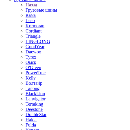
Назад
Грузовые шины
Кама
Leao
Kormoran
Cordiant
Triangle
LINGLONG
GoodYear
Daewoo
Tyrex
Омск
O'Green
PowerTrac
Kelly
Волтайр
Taitong
BlackLion
Lanvigator
Terraking
Deestone
DoubleStar
Haida
Fulda