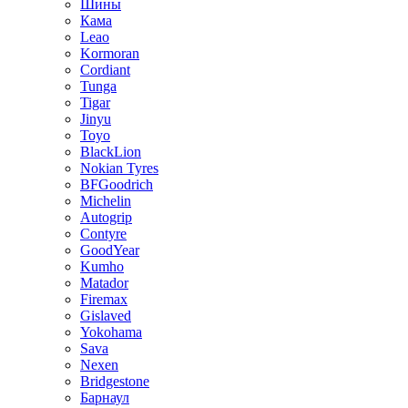
Шины
Кама
Leao
Kormoran
Cordiant
Tunga
Tigar
Jinyu
Toyo
BlackLion
Nokian Tyres
BFGoodrich
Michelin
Autogrip
Contyre
GoodYear
Kumho
Matador
Firemax
Gislaved
Yokohama
Sava
Nexen
Bridgestone
Барнаул