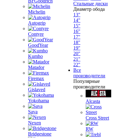
BFGoodrich
Стальные диски
Диаметр обода
Michelin
13"
14"
Autogrip
15"
16"
Contyre
17"
18"
GoodYear
19"
20"
Kumho
21"
22"
Matador
Все
производители
Firemax
Популярные
производители
Gislaved
Yokohama
Alcasta
Sava
Cross Street
Nexen
RW
Bridgestone