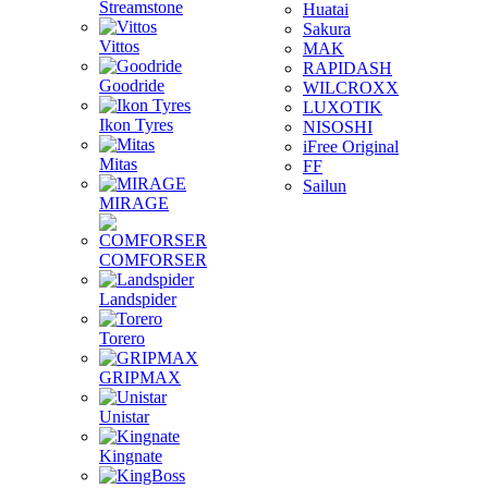
Streamstone
Huatai
Sakura
Vittos
MAK
RAPIDASH
Goodride
WILCROXX
LUXOTIK
Ikon Tyres
NISOSHI
iFree Original
Mitas
FF
Sailun
MIRAGE
COMFORSER
Landspider
Torero
GRIPMAX
Unistar
Kingnate