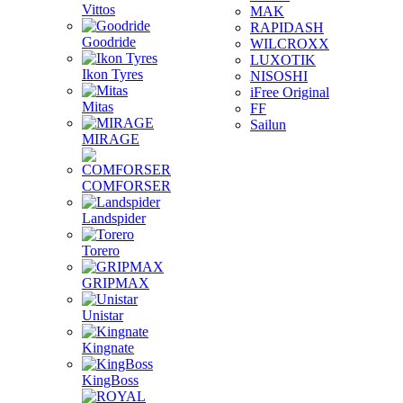
Vittos
MAK
RAPIDASH
Goodride
WILCROXX
LUXOTIK
Ikon Tyres
NISOSHI
iFree Original
Mitas
FF
Sailun
MIRAGE
COMFORSER
Landspider
Torero
GRIPMAX
Unistar
Kingnate
KingBoss