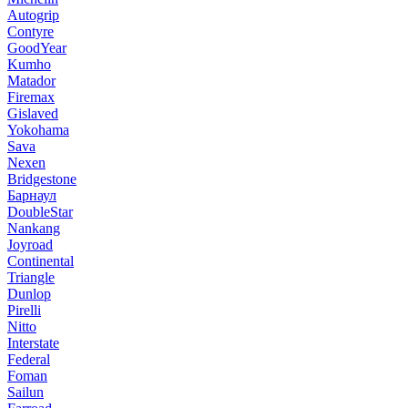
Autogrip
Contyre
GoodYear
Kumho
Matador
Firemax
Gislaved
Yokohama
Sava
Nexen
Bridgestone
Барнаул
DoubleStar
Nankang
Joyroad
Continental
Triangle
Dunlop
Pirelli
Nitto
Interstate
Federal
Foman
Sailun