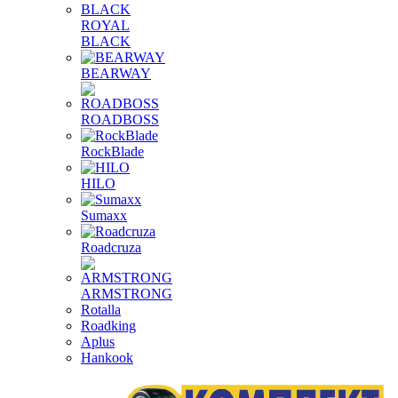
ROYAL
BLACK
BEARWAY
ROADBOSS
RockBlade
HILO
Sumaxx
Roadcruza
ARMSTRONG
Rotalla
Roadking
Aplus
Hankook