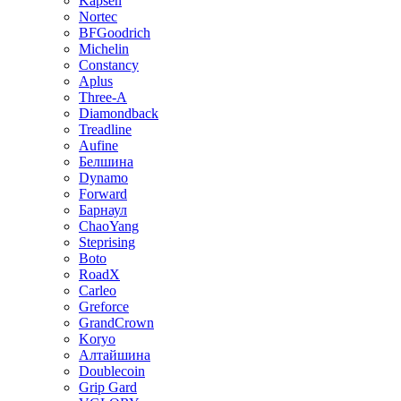
Kapsen
Nortec
BFGoodrich
Michelin
Constancy
Aplus
Three-A
Diamondback
Treadline
Aufine
Белшина
Dynamo
Forward
Барнаул
ChaoYang
Steprising
Boto
RoadX
Carleo
Greforce
GrandCrown
Koryo
Алтайшина
Doublecoin
Grip Gard