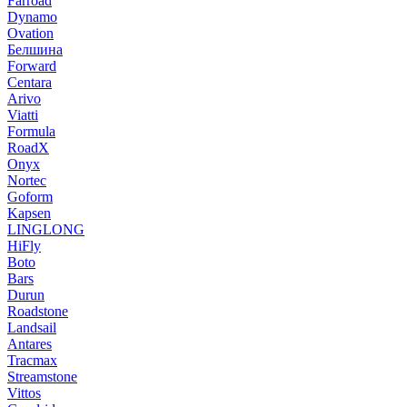
Farroad
Dynamo
Ovation
Белшина
Forward
Centara
Arivo
Viatti
Formula
RoadX
Onyx
Nortec
Goform
Kapsen
LINGLONG
HiFly
Boto
Bars
Durun
Roadstone
Landsail
Antares
Tracmax
Streamstone
Vittos