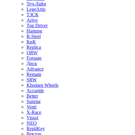
Теч-Лайн
LegeArtis
ТЗСК
Arivo
Top Driver
Hartung
R-Steel
КиК
Replica
ORW
Forsage
Диск
Advance
Remain
SRW
Khomen Wheels
Accuride
Better
Sunrise
Venti
X-Race
Vissol
NEO
RepliKey
Вектор