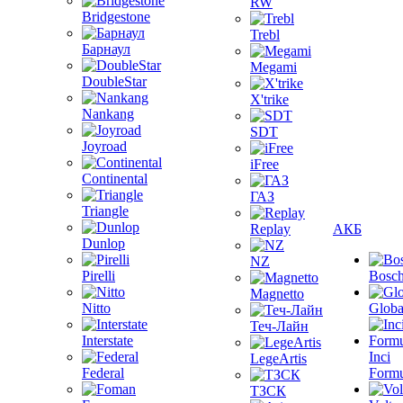
RW
Bridgestone
Trebl
Барнаул
Megami
DoubleStar
X'trike
Nankang
SDT
Joyroad
iFree
Continental
ГАЗ
Triangle
Replay
АКБ
Dunlop
NZ
Pirelli
Bosc
Magnetto
Nitto
Globa
Теч-Лайн
Interstate
Inci
LegeArtis
Federal
Formu
ТЗСК