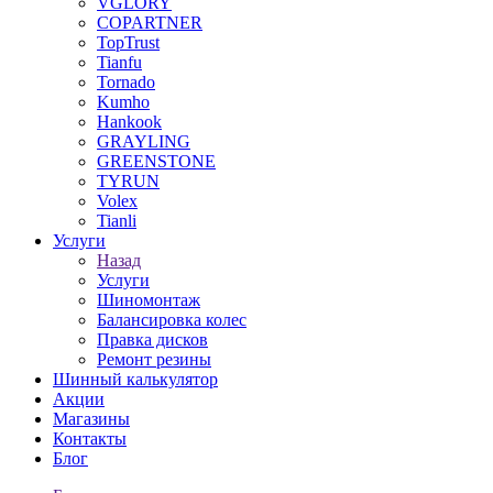
VGLORY
COPARTNER
TopTrust
Tianfu
Tornado
Kumho
Hankook
GRAYLING
GREENSTONE
TYRUN
Volex
Tianli
Услуги
Назад
Услуги
Шиномонтаж
Балансировка колес
Правка дисков
Ремонт резины
Шинный калькулятор
Акции
Магазины
Контакты
Блог