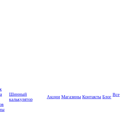
ж
а
Шинный
Все
Акции
Магазины
Контакты
Блог
калькулятор
ов
ны