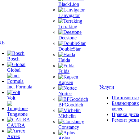
BlackLion
Lanvigator
Terraking
Deestone
КБ
DoubleStar
Bosch
Haida
Global
Fulda
Kapsen
Inci Formula
Услуги
Nortec
Шиномонта
Volt
Балансировк
BFGoodrich
колес
Tungstone
Правка диск
Michelin
Ремонт рези
CAURA
Constancy
Актех
Aplus