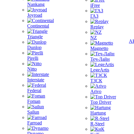
Nankang
iFree
Joyroad
ГАЗ
Continental
Replay
Triangle
NZ
А
Dunlop
Magnetto
Pirelli
Теч-Лайн
Nitto
LegeArtis
Interstate
ТЗСК
Federal
Arivo
Foman
Top Driver
Sailun
Hartung
Farroad
R-Steel
Dynamo