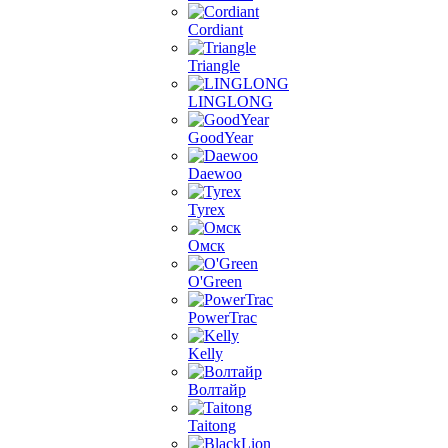
Cordiant
Triangle
LINGLONG
GoodYear
Daewoo
Tyrex
Омск
O'Green
PowerTrac
Kelly
Волтайр
Taitong