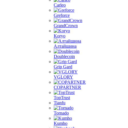
Carleo
Greforce
GrandCrown
Koryo
Алтайшина
Doublecoin
Grip Gard
VGLORY
COPARTNER
TopTrust
Tianfu
Tornado
Kumho