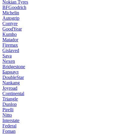
Nokian Tyres
BFGoodrich
Michelin
Autogrip
Contyre
GoodYear
Kumho
Matador
Firemax
Gislaved
Sava
Nexen
Bridgestone
Барнаул
DoubleStar
Nankang
Joyroad
Continental
Triangle
Dunlop
Pirelli
Nitto
Interstate
Federal
Foman