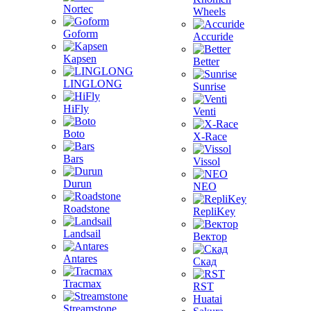
Nortec
Wheels
Goform
Accuride
Kapsen
Better
LINGLONG
Sunrise
HiFly
Venti
Boto
X-Race
Bars
Vissol
Durun
NEO
Roadstone
RepliKey
Landsail
Вектор
Antares
Скад
Tracmax
RST
Huatai
Streamstone