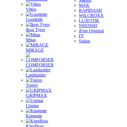
Sakura
MAK
Vittos
RAPIDASH
WILCROXX
Goodride
LUXOTIK
NISOSHI
Ikon Tyres
iFree Original
FF
Mitas
Sailun
MIRAGE
COMFORSER
Landspider
Torero
GRIPMAX
Unistar
Kingnate
KingBoss