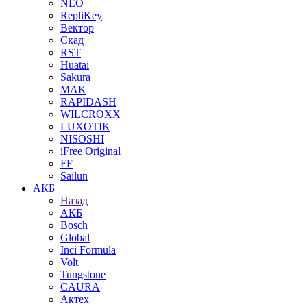
NEO
RepliKey
Вектор
Скад
RST
Huatai
Sakura
MAK
RAPIDASH
WILCROXX
LUXOTIK
NISOSHI
iFree Original
FF
Sailun
АКБ
Назад
АКБ
Bosch
Global
Inci Formula
Volt
Tungstone
CAURA
Актех