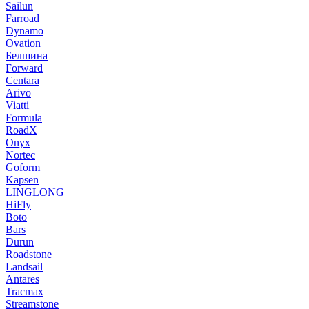
Sailun
Farroad
Dynamo
Ovation
Белшина
Forward
Centara
Arivo
Viatti
Formula
RoadX
Onyx
Nortec
Goform
Kapsen
LINGLONG
HiFly
Boto
Bars
Durun
Roadstone
Landsail
Antares
Tracmax
Streamstone