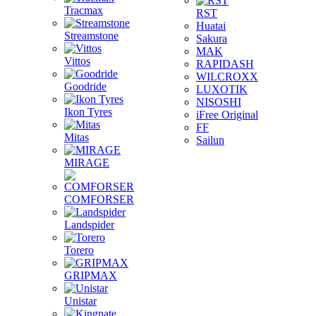
Tracmax
RST
Huatai
Streamstone
Sakura
MAK
Vittos
RAPIDASH
WILCROXX
Goodride
LUXOTIK
NISOSHI
Ikon Tyres
iFree Original
FF
Mitas
Sailun
MIRAGE
COMFORSER
Landspider
Torero
GRIPMAX
Unistar