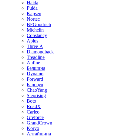
Haida
Fulda
Kapsen
Nortec
BFGoodrich
Michelin
Constancy
Aplus
Three-A
Diamondback
Treadline
Aufine
Белшина
Dynamo
Forward
Барнаул
ChaoYang
Steprising
Boto
RoadX
Carleo
Greforce
GrandCrown
Koryo
Алтайшина