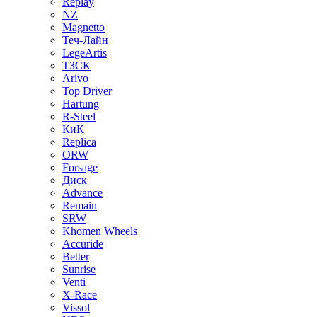
Replay
NZ
Magnetto
Теч-Лайн
LegeArtis
ТЗСК
Arivo
Top Driver
Hartung
R-Steel
КиК
Replica
ORW
Forsage
Диск
Advance
Remain
SRW
Khomen Wheels
Accuride
Better
Sunrise
Venti
X-Race
Vissol