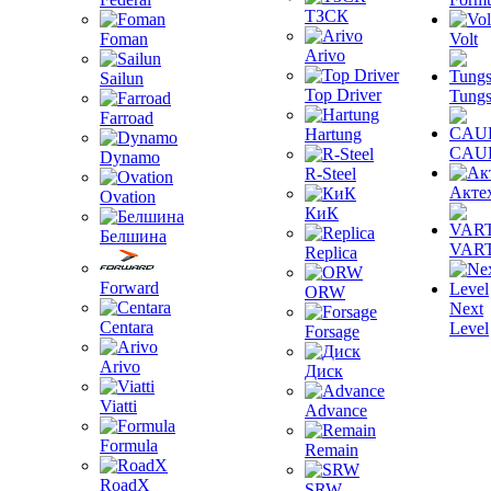
ТЗСК
Foman
Volt
Arivo
Sailun
Top Driver
Tungs
Farroad
Hartung
CAU
Dynamo
R-Steel
Акте
Ovation
КиК
Белшина
VAR
Replica
Forward
ORW
Next
Centara
Level
Forsage
Arivo
Диск
Viatti
Advance
Formula
Remain
RoadX
SRW