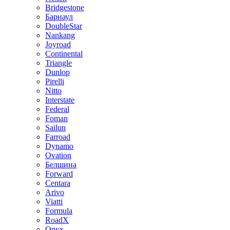
Bridgestone
Барнаул
DoubleStar
Nankang
Joyroad
Continental
Triangle
Dunlop
Pirelli
Nitto
Interstate
Federal
Foman
Sailun
Farroad
Dynamo
Ovation
Белшина
Forward
Centara
Arivo
Viatti
Formula
RoadX
Onyx