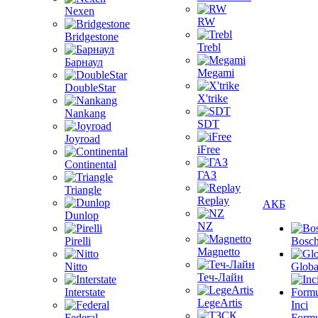
Nexen
RW
Bridgestone
Trebl
Барнаул
Megami
DoubleStar
X'trike
Nankang
SDT
Joyroad
iFree
Continental
ГАЗ
Triangle
Replay
АКБ
Dunlop
NZ
Pirelli
Bosc
Magnetto
Nitto
Globa
Теч-Лайн
Interstate
LegeArtis
Inci
Federal
Formu