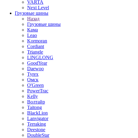
VARTA
Next Level
Грузовые шины
Назад
Грузовые шины
Кама
Leao
Kormoran
Cordiant
Triangle
LINGLONG
GoodYear
Daewoo
Tyrex
Омск
O'Green
PowerTrac
Kelly
Волтайр
Taitong
BlackLion
Lanvigator
Terraking
Deestone
DoubleStar