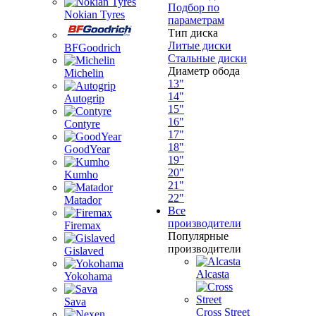
Подбор по
Nokian Tyres
параметрам
Тип диска
Литые диски
BFGoodrich
Стальные диски
Диаметр обода
Michelin
13"
14"
Autogrip
15"
16"
Contyre
17"
18"
GoodYear
19"
20"
Kumho
21"
22"
Matador
Все
производители
Firemax
Популярные
производители
Gislaved
Alcasta
Yokohama
Sava
Cross Street