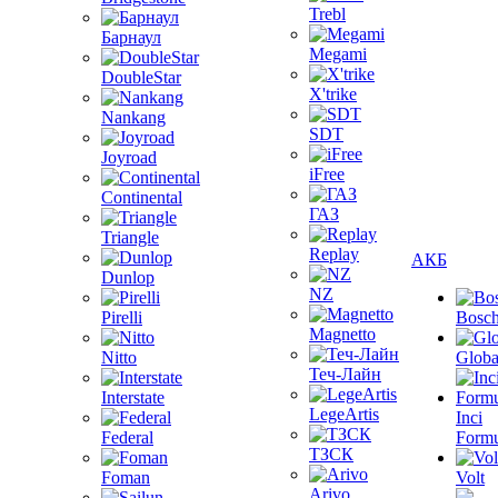
Trebl
Барнаул
Megami
DoubleStar
X'trike
Nankang
SDT
Joyroad
iFree
Continental
ГАЗ
Triangle
Replay
АКБ
Dunlop
NZ
Pirelli
Bosc
Magnetto
Nitto
Globa
Теч-Лайн
Interstate
LegeArtis
Inci
Federal
Formu
ТЗСК
Foman
Volt
Arivo