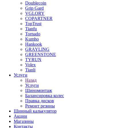
Doublecoin
Grip Gard
VGLORY
COPARTNER
TopTrust
Tianfu
Tornado
Kumho
Hankook
GRAYLING
GREENSTONE
TYRUN
Volex
Tianli
Услуги
Назад
Услуги
Шиномонтаж
Балансировка колес
Правка дисков
Ремонт резины
Шинный калькулятор
Акции
Магазины
Контакты