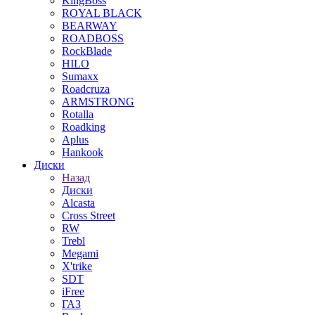
KingBoss
ROYAL BLACK
BEARWAY
ROADBOSS
RockBlade
HILO
Sumaxx
Roadcruza
ARMSTRONG
Rotalla
Roadking
Aplus
Hankook
Диски
Назад
Диски
Alcasta
Cross Street
RW
Trebl
Megami
X'trike
SDT
iFree
ГАЗ