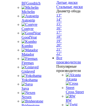
Литые диски
BFGoodrich
Стальные диски
Диаметр обода
Michelin
13"
14"
Autogrip
15"
16"
Contyre
17"
18"
GoodYear
19"
20"
Kumho
21"
22"
Matador
Все
производители
Firemax
Популярные
производители
Gislaved
Alcasta
Yokohama
Sava
Cross Street
Nexen
RW
Bridgestone