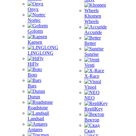
Onyx
Khomen
Nortec
Wheels
Goform
Accuride
Kapsen
Better
LINGLONG
Sunrise
HiFly
Venti
Boto
X-Race
Bars
Vissol
Durun
NEO
Roadstone
RepliKey
Landsail
Вектор
Antares
Скад