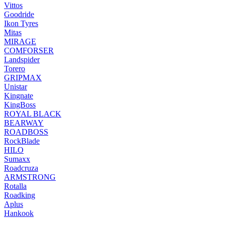
Vittos
Goodride
Ikon Tyres
Mitas
MIRAGE
COMFORSER
Landspider
Torero
GRIPMAX
Unistar
Kingnate
KingBoss
ROYAL BLACK
BEARWAY
ROADBOSS
RockBlade
HILO
Sumaxx
Roadcruza
ARMSTRONG
Rotalla
Roadking
Aplus
Hankook