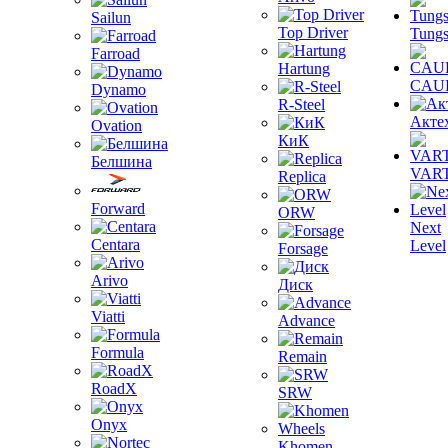
Sailun
Top Driver
Tungs
Farroad
Hartung
CAU
Dynamo
R-Steel
Акте
Ovation
КиК
Белшина
VAR
Replica
Forward
ORW
Next
Centara
Level
Forsage
Arivo
Диск
Viatti
Advance
Formula
Remain
RoadX
SRW
Onyx
Khomen