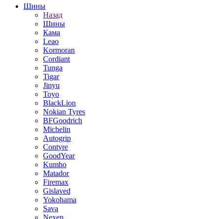
Шины
Назад
Шины
Кама
Leao
Kormoran
Cordiant
Tunga
Tigar
Jinyu
Toyo
BlackLion
Nokian Tyres
BFGoodrich
Michelin
Autogrip
Contyre
GoodYear
Kumho
Matador
Firemax
Gislaved
Yokohama
Sava
Nexen