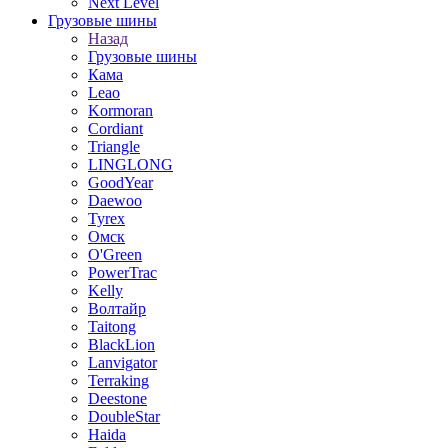
Next Level
Грузовые шины
Назад
Грузовые шины
Кама
Leao
Kormoran
Cordiant
Triangle
LINGLONG
GoodYear
Daewoo
Tyrex
Омск
O'Green
PowerTrac
Kelly
Волтайр
Taitong
BlackLion
Lanvigator
Terraking
Deestone
DoubleStar
Haida