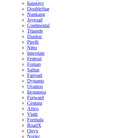
Барнаул
DoubleStar
Nankang
Joyroad
Continental
Triangle
Dunlop
Pirelli
Nitto
Interstate
Federal
Foman
Sailun
Farroad
Dynamo
Ovation
Белшина
Forward
Centara
Arivo
Viatti
Formula
RoadX
Onyx
Nortec