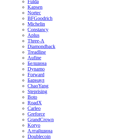
Fulda
Kapsen
Nortec
BFGoodrich
Michelin
Constancy
Aplus
Three-A
Diamondback
Treadline
Aufine
Белшина
Dynamo
Forward
Барнаул
ChaoYang
Steprising
Boto
RoadX
Carleo
Greforce
GrandCrown
Koryo
Алтайшина
Doublecoin