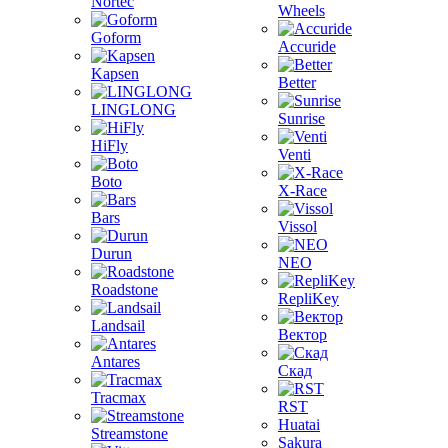
Nortec
Wheels
Goform
Accuride
Kapsen
Better
LINGLONG
Sunrise
HiFly
Venti
Boto
X-Race
Bars
Vissol
Durun
NEO
Roadstone
RepliKey
Landsail
Вектор
Antares
Скад
Tracmax
RST
Huatai
Streamstone
Sakura