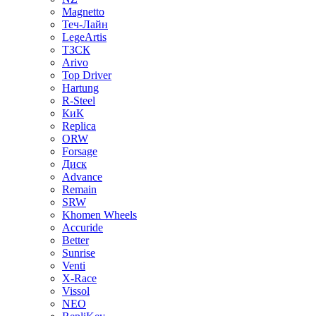
Magnetto
Теч-Лайн
LegeArtis
ТЗСК
Arivo
Top Driver
Hartung
R-Steel
КиК
Replica
ORW
Forsage
Диск
Advance
Remain
SRW
Khomen Wheels
Accuride
Better
Sunrise
Venti
X-Race
Vissol
NEO