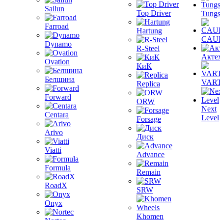
Sailun
Top Driver
Tungs
Farroad
Hartung
CAU
Dynamo
R-Steel
Акте
Ovation
КиК
Белшина
VAR
Replica
Forward
ORW
Next
Centara
Level
Forsage
Arivo
Диск
Viatti
Advance
Formula
Remain
RoadX
SRW
Onyx
Khomen