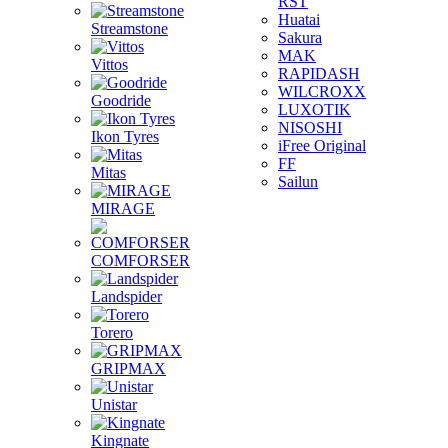
RST
Huatai
Streamstone
Sakura
MAK
Vittos
RAPIDASH
WILCROXX
Goodride
LUXOTIK
NISOSHI
Ikon Tyres
iFree Original
FF
Mitas
Sailun
MIRAGE
COMFORSER
Landspider
Torero
GRIPMAX
Unistar
Kingnate