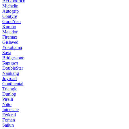
BFGoodrich
Michelin
Autogrip
Contyre
GoodYear
Kumho
Matador
Firemax
Gislaved
Yokohama
Sava
Bridgestone
Барнаул
DoubleStar
Nankang
Joyroad
Continental
Triangle
Dunlop
Pirelli
Nitto
Interstate
Federal
Foman
Sailun