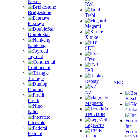
Nexen
RW
Bridgestone
Trebl
Барнаул
Megami
DoubleStar
X'trike
Nankang
SDT
Joyroad
iFree
Continental
ГАЗ
Triangle
Replay
АКБ
Dunlop
NZ
Bosc
Pirelli
Magnetto
Globa
Nitto
Теч-Лайн
Interstate
LegeArtis
Inci
Formu
Federal
ТЗСК