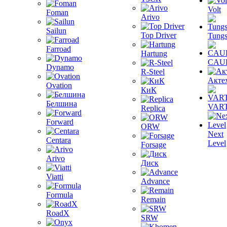
Volt
Foman
Arivo
Sailun
Top Driver
Tungs
Farroad
Hartung
CAU
Dynamo
R-Steel
Акте
Ovation
КиК
Белшина
VAR
Replica
Forward
ORW
Next
Centara
Level
Forsage
Arivo
Диск
Viatti
Advance
Formula
Remain
RoadX
SRW