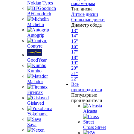
Nokian Tyres
параметрам
Тип диска
BFGoodrich
Литые диски
Стальные диски
Michelin
Диаметр обода
13"
Autogrip
14"
15"
Contyre
16"
17"
18"
GoodYear
19"
20"
Kumho
21"
22"
Matador
Все
производители
Firemax
Популярные
производители
Gislaved
Alcasta
Yokohama
Sava
Cross Street