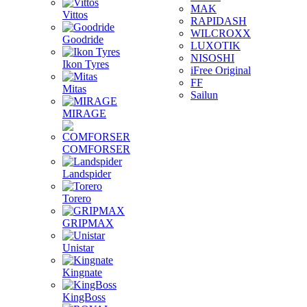
MAK
Vittos
RAPIDASH
WILCROXX
Goodride
LUXOTIK
NISOSHI
Ikon Tyres
iFree Original
FF
Mitas
Sailun
MIRAGE
COMFORSER
Landspider
Torero
GRIPMAX
Unistar
Kingnate
KingBoss