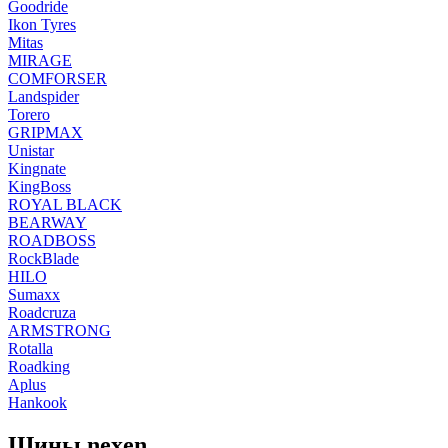
Goodride
Ikon Tyres
Mitas
MIRAGE
COMFORSER
Landspider
Torero
GRIPMAX
Unistar
Kingnate
KingBoss
ROYAL BLACK
BEARWAY
ROADBOSS
RockBlade
HILO
Sumaxx
Roadcruza
ARMSTRONG
Rotalla
Roadking
Aplus
Hankook
Шины nexen