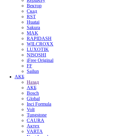
RepliKey
Вектор
Скад
RST
Huatai
Sakura
MAK
RAPIDASH
WILCROXX
LUXOTIK
NISOSHI
iFree Original
FF
Sailun
АКБ
Назад
АКБ
Bosch
Global
Inci Formula
Volt
Tungstone
CAURA
Актех
VARTA