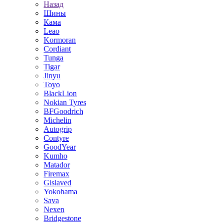
Назад
Шины
Кама
Leao
Kormoran
Cordiant
Tunga
Tigar
Jinyu
Toyo
BlackLion
Nokian Tyres
BFGoodrich
Michelin
Autogrip
Contyre
GoodYear
Kumho
Matador
Firemax
Gislaved
Yokohama
Sava
Nexen
Bridgestone