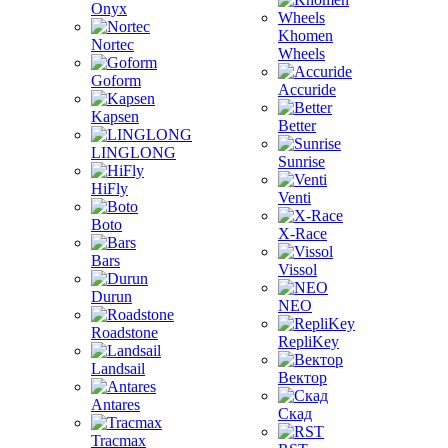
Onyx
Khomen
Nortec
Wheels
Goform
Accuride
Kapsen
Better
LINGLONG
Sunrise
HiFly
Venti
Boto
X-Race
Bars
Vissol
Durun
NEO
Roadstone
RepliKey
Landsail
Вектор
Antares
Скад
Tracmax