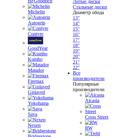
BFGoodrich
Литые диски
Стальные диски
Michelin
Диаметр обода
13"
Autogrip
14"
15"
Contyre
16"
17"
18"
GoodYear
19"
20"
Kumho
21"
22"
Matador
Все
производители
Firemax
Популярные
производители
Gislaved
Alcasta
Yokohama
Sava
Cross Street
Nexen
RW
Bridgestone