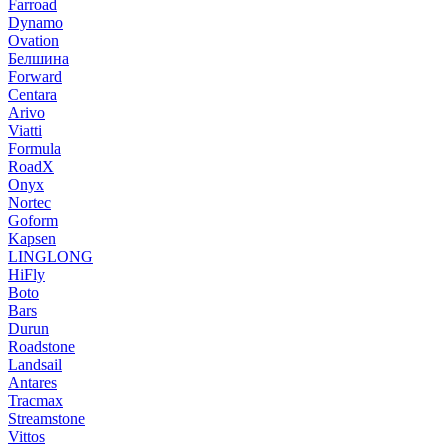
Farroad
Dynamo
Ovation
Белшина
Forward
Centara
Arivo
Viatti
Formula
RoadX
Onyx
Nortec
Goform
Kapsen
LINGLONG
HiFly
Boto
Bars
Durun
Roadstone
Landsail
Antares
Tracmax
Streamstone
Vittos