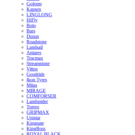
Goform
Kapsen
LINGLONG
HiFly
Boto
Bars
Durun
Roadstone
Landsail
Antares
Tracmax
Streamstone
Vittos
Goodride
Ikon Tyres
Mitas
MIRAGE
COMFORSER
Landspider
Torero
GRIPMAX
Unistar
Kingnate
KingBoss
ROYAL BLACK