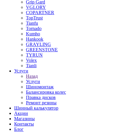
Grip Gard
VGLORY
COPARTNER
TopTrust
Tianfu
Tornado
Kumho
Hankook
GRAYLING
GREENSTONE
TYRUN
Volex
Tianli
Услуги
Назад
Услуги
Шиномонтаж
Балансировка колес
Правка дисков
Ремонт резины
Шинный калькулятор
Акции
Магазины
Контакты
Блог