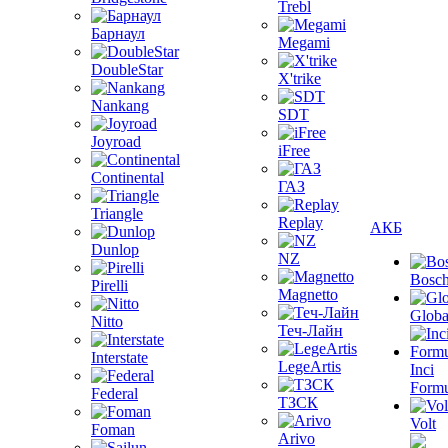
Trebl
Барнаул
Megami
DoubleStar
X'trike
Nankang
SDT
Joyroad
iFree
Continental
ГАЗ
Triangle
Replay
АКБ
Dunlop
NZ
Bosc
Pirelli
Magnetto
Globa
Nitto
Теч-Лайн
Interstate
LegeArtis
Inci
Formu
Federal
ТЗСК
Volt
Foman
Arivo