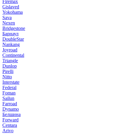
Firemax
Gislaved
Yokohama
Sava
Nexen
Bridgestone
Барнаул
DoubleStar
Nankang
Joyroad
Continental
Triangle
Dunlop
Pirelli
Nitto
Interstate
Federal
Foman
Sailun
Farroad
Dynamo
Белшина
Forward
Centara
Arivo