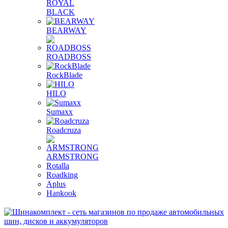
ROYAL
BLACK
BEARWAY
ROADBOSS
RockBlade
HILO
Sumaxx
Roadcruza
ARMSTRONG
Rotalla
Roadking
Aplus
Hankook