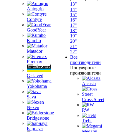
13"
Autogrip
14"
15"
Contyre
16"
17"
GoodYear
18"
19"
Kumho
20"
21"
Matador
22"
Все
Firemax
производители
Популярные
производители
Gislaved
Alcasta
Yokohama
Sava
Cross Street
Nexen
RW
Bridgestone
Trebl
Барнаул
Megami