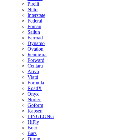
Pirelli
Nitto
Interstate
Federal
Foman
Sailun
Farroad
Dynamo
Ovation
Белшина
Forward
Centara
Arivo
Viatti
Formula
RoadX
Onyx
Nortec
Goform
Kapsen
LINGLONG
HiFly
Boto
Bars
Durun