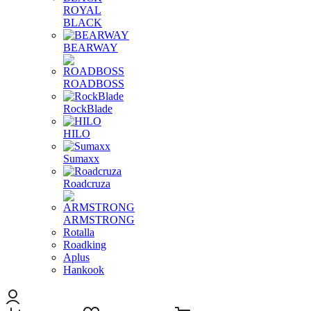
ROYAL
BLACK
BEARWAY
ROADBOSS
RockBlade
HILO
Sumaxx
Roadcruza
ARMSTRONG
Rotalla
Roadking
Aplus
Hankook