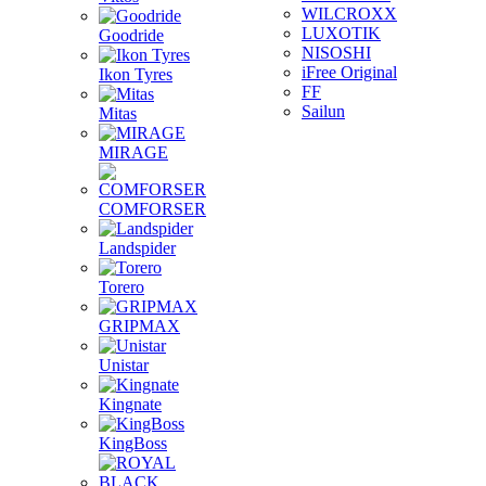
WILCROXX
LUXOTIK
Goodride
NISOSHI
iFree Original
Ikon Tyres
FF
Sailun
Mitas
MIRAGE
COMFORSER
Landspider
Torero
GRIPMAX
Unistar
Kingnate
KingBoss