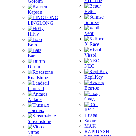
Accuride
Goform
Better
Kapsen
Sunrise
LINGLONG
Venti
HiFly
X-Race
Boto
Vissol
Bars
NEO
Durun
RepliKey
Roadstone
Вектор
Landsail
Скад
Antares
RST
Tracmax
Huatai
Sakura
Streamstone
MAK
RAPIDASH
Vittos