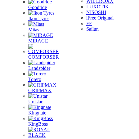
WILCROXX
LUXOTIK
Goodride
NISOSHI
iFree Original
Ikon Tyres
FF
Sailun
Mitas
MIRAGE
COMFORSER
Landspider
Torero
GRIPMAX
Unistar
Kingnate
KingBoss