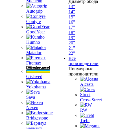
Michelin
Диаметр обода
13"
Autogrip
14"
15"
Contyre
16"
17"
GoodYear
18"
19"
Kumho
20"
21"
Matador
22"
Все
Firemax
производители
Популярные
производители
Gislaved
Alcasta
Yokohama
Sava
Cross Street
Nexen
RW
Bridgestone
Trebl
Барнаул