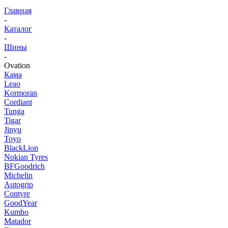
Главная
-
Каталог
-
Шины
-
Ovation
Кама
Leao
Kormoran
Cordiant
Tunga
Tigar
Jinyu
Toyo
BlackLion
Nokian Tyres
BFGoodrich
Michelin
Autogrip
Contyre
GoodYear
Kumho
Matador