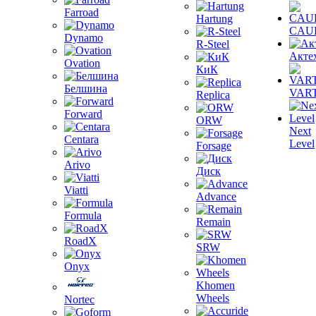
Farroad
Hartung
CAU
Dynamo
R-Steel
Акте
Ovation
КиК
Белшина
VAR
Replica
Forward
ORW
Next
Centara
Level
Forsage
Arivo
Диск
Viatti
Advance
Formula
Remain
RoadX
SRW
Onyx
Khomen
Wheels
Nortec