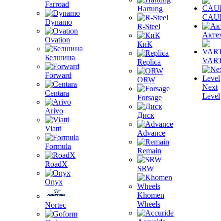
Farroad
Hartung
CAU
Dynamo
R-Steel
Акте
Ovation
КиК
Белшина
VAR
Replica
Forward
ORW
Next
Centara
Level
Forsage
Arivo
Диск
Viatti
Advance
Formula
Remain
RoadX
SRW
Onyx
Khomen
Wheels
Nortec