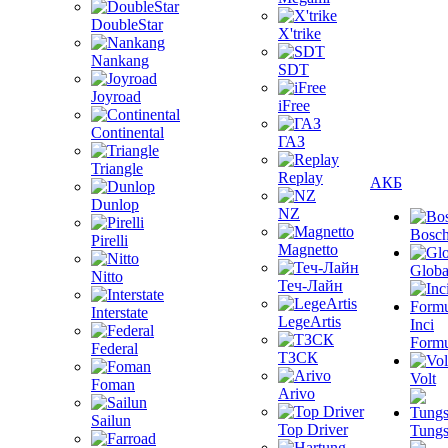
DoubleStar
X'trike
Nankang
SDT
Joyroad
iFree
Continental
ГАЗ
Triangle
Replay
АКБ
Dunlop
NZ
Bosc
Pirelli
Magnetto
Globa
Nitto
Теч-Лайн
Interstate
LegeArtis
Inci
Formu
Federal
ТЗСК
Volt
Foman
Arivo
Sailun
Top Driver
Tungs