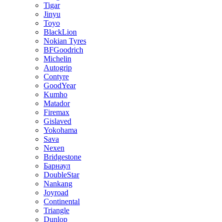
Tigar
Jinyu
Toyo
BlackLion
Nokian Tyres
BFGoodrich
Michelin
Autogrip
Contyre
GoodYear
Kumho
Matador
Firemax
Gislaved
Yokohama
Sava
Nexen
Bridgestone
Барнаул
DoubleStar
Nankang
Joyroad
Continental
Triangle
Dunlop