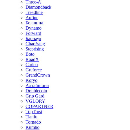
Three-A
Diamondback
Treadline
Aufine
Белшина
Dynamo
Forward
Барнаул
ChaoYang
Steprising
Boto
RoadX
Carleo
Greforce
GrandCrown
Koryo
Алтайшина
Doublecoin
Grip Gard
VGLORY
COPARTNER
TopTrust
Tianfu
Tornado
Kumho