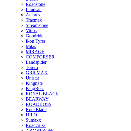
Roadstone
Landsail
Antares
Tracmax
Streamstone
Vittos
Goodride
Ikon Tyres
Mitas
MIRAGE
COMFORSER
Landspider
Torero
GRIPMAX
Unistar
Kingnate
KingBoss
ROYAL BLACK
BEARWAY
ROADBOSS
RockBlade
HILO
Sumaxx
Roadcruza
ARMSTRONG