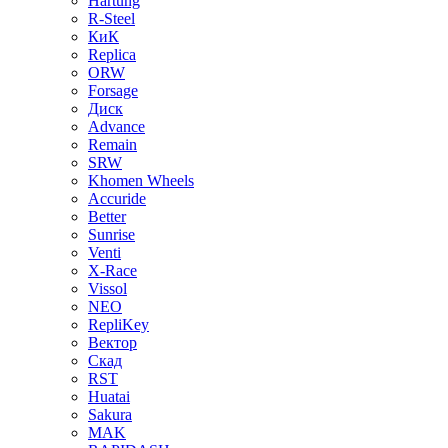
Hartung
R-Steel
КиК
Replica
ORW
Forsage
Диск
Advance
Remain
SRW
Khomen Wheels
Accuride
Better
Sunrise
Venti
X-Race
Vissol
NEO
RepliKey
Вектор
Скад
RST
Huatai
Sakura
MAK