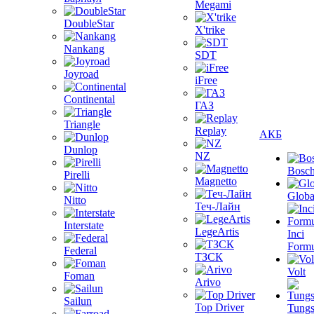
Megami
DoubleStar
X'trike
Nankang
SDT
Joyroad
iFree
Continental
ГАЗ
Triangle
Replay
АКБ
Dunlop
NZ
Bosc
Pirelli
Magnetto
Globa
Nitto
Теч-Лайн
Interstate
LegeArtis
Inci
Formu
Federal
ТЗСК
Volt
Foman
Arivo
Sailun
Top Driver
Tungs