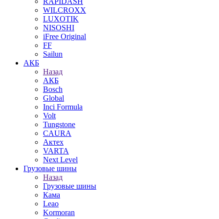
RAPIDASH
WILCROXX
LUXOTIK
NISOSHI
iFree Original
FF
Sailun
АКБ
Назад
АКБ
Bosch
Global
Inci Formula
Volt
Tungstone
CAURA
Актех
VARTA
Next Level
Грузовые шины
Назад
Грузовые шины
Кама
Leao
Kormoran