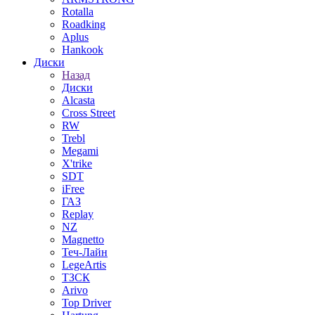
Rotalla
Roadking
Aplus
Hankook
Диски
Назад
Диски
Alcasta
Cross Street
RW
Trebl
Megami
X'trike
SDT
iFree
ГАЗ
Replay
NZ
Magnetto
Теч-Лайн
LegeArtis
ТЗСК
Arivo
Top Driver