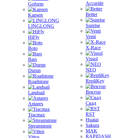
Accuride
Goform
Better
Kapsen
Sunrise
LINGLONG
Venti
HiFly
X-Race
Boto
Vissol
Bars
NEO
Durun
RepliKey
Roadstone
Вектор
Landsail
Скад
Antares
RST
Tracmax
Huatai
Sakura
Streamstone
MAK
RAPIDASH
Vittos