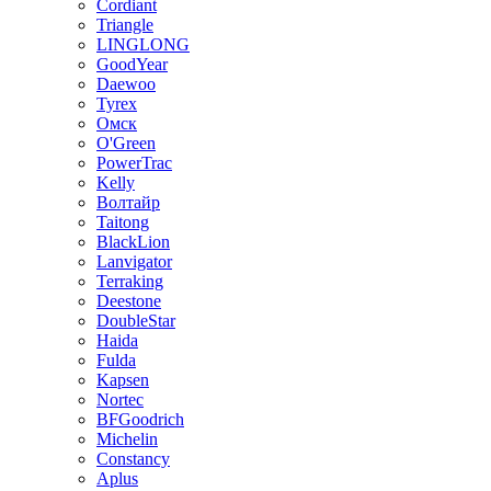
Cordiant
Triangle
LINGLONG
GoodYear
Daewoo
Tyrex
Омск
O'Green
PowerTrac
Kelly
Волтайр
Taitong
BlackLion
Lanvigator
Terraking
Deestone
DoubleStar
Haida
Fulda
Kapsen
Nortec
BFGoodrich
Michelin
Constancy
Aplus