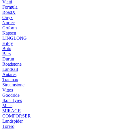
Viatti
Formula
RoadX
Onyx
Nortec
Goform
Kapsen
LINGLONG
HiFly
Boto
Bars
Durun
Roadstone
Landsail
Antares
Tracmax
Streamstone
Vittos
Goodride
Ikon Tyres
Mitas
MIRAGE
COMFORSER
Landspider
Torero