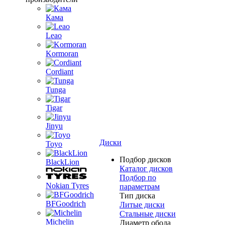
Кама
Leao
Kormoran
Cordiant
Tunga
Tigar
Jinyu
Диски
Toyo
Подбор дисков
BlackLion
Каталог дисков
Подбор по
Nokian Tyres
параметрам
Тип диска
BFGoodrich
Литые диски
Стальные диски
Michelin
Диаметр обода