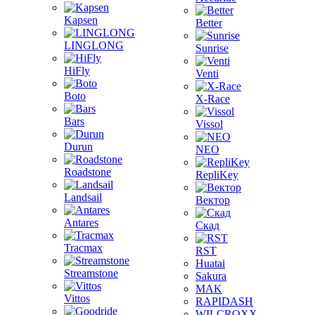
Kapsen
Better
LINGLONG
Sunrise
HiFly
Venti
Boto
X-Race
Bars
Vissol
Durun
NEO
Roadstone
RepliKey
Landsail
Вектор
Antares
Скад
Tracmax
RST
Huatai
Streamstone
Sakura
MAK
Vittos
RAPIDASH
WILCROXX