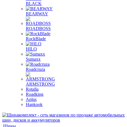
BLACK
BEARWAY
ROADBOSS
RockBlade
HILO
Sumaxx
Roadcruza
ARMSTRONG
Rotalla
Roadking
Aplus
Hankook
Шины