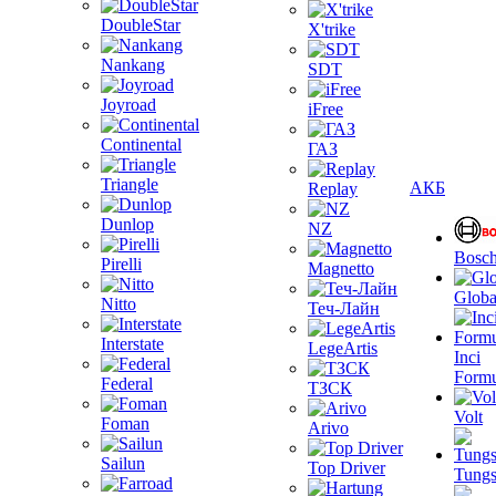
DoubleStar
X'trike
Nankang
SDT
Joyroad
iFree
Continental
ГАЗ
Triangle
АКБ
Replay
Dunlop
NZ
Bosc
Pirelli
Magnetto
Globa
Nitto
Теч-Лайн
Interstate
LegeArtis
Inci
Formu
Federal
ТЗСК
Volt
Foman
Arivo
Sailun
Top Driver
Tungs