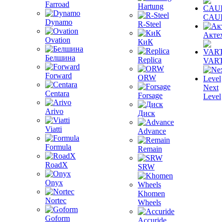
Farroad
Hartung
CAU
Dynamo
R-Steel
Акте
Ovation
КиК
Белшина
Replica
VAR
Forward
ORW
Next
Centara
Forsage
Level
Arivo
Диск
Viatti
Advance
Formula
Remain
RoadX
SRW
Onyx
Khomen
Nortec
Wheels
Goform
Accuride