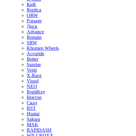
КиК
Replica
ORW
Forsage
Диск
Advance
Remain
SRW
Khomen Wheels
Accuride
Better
Sunrise
Venti
X-Race
Vissol
NEO
RepliKey
Вектор
Скад
RST
Huatai
Sakura
MAK
RAPIDASH
WILCROXX