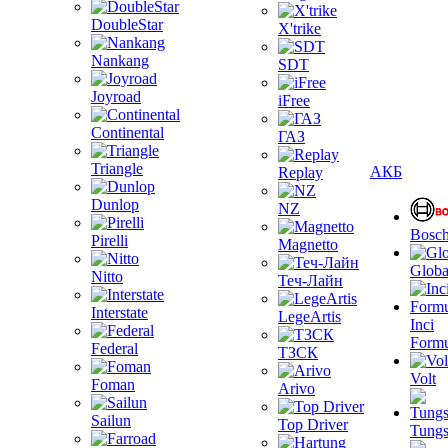
DoubleStar
X'trike
Nankang
SDT
Joyroad
iFree
Continental
ГАЗ
Triangle
АКБ
Replay
Dunlop
NZ
Bosc
Pirelli
Magnetto
Globa
Nitto
Теч-Лайн
Interstate
LegeArtis
Inci
Formu
Federal
ТЗСК
Volt
Foman
Arivo
Sailun
Top Driver
Tungs