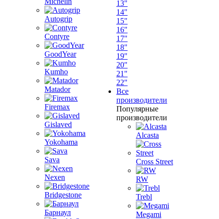
Michelin
13"
14"
Autogrip
15"
16"
Contyre
17"
18"
GoodYear
19"
20"
Kumho
21"
22"
Matador
Все
производители
Firemax
Популярные
производители
Gislaved
Alcasta
Yokohama
Sava
Cross Street
Nexen
RW
Bridgestone
Trebl
Барнаул
Megami