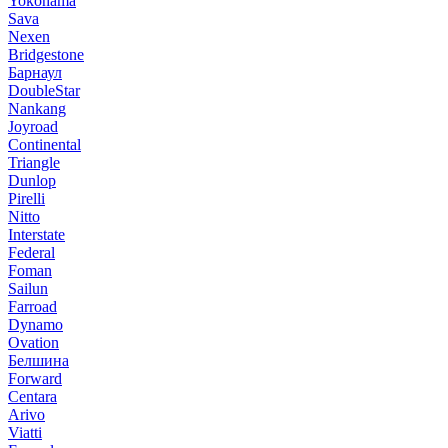
Yokohama
Sava
Nexen
Bridgestone
Барнаул
DoubleStar
Nankang
Joyroad
Continental
Triangle
Dunlop
Pirelli
Nitto
Interstate
Federal
Foman
Sailun
Farroad
Dynamo
Ovation
Белшина
Forward
Centara
Arivo
Viatti