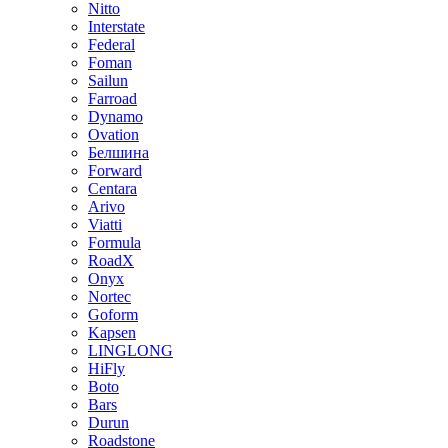
Nitto
Interstate
Federal
Foman
Sailun
Farroad
Dynamo
Ovation
Белшина
Forward
Centara
Arivo
Viatti
Formula
RoadX
Onyx
Nortec
Goform
Kapsen
LINGLONG
HiFly
Boto
Bars
Durun
Roadstone