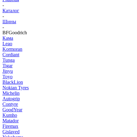
-
Каталог
-
Шины
-
BFGoodrich
Кама
Leao
Kormoran
Cordiant
Tunga
Tigar
Jinyu
Toyo
BlackLion
Nokian Tyres
Michelin
Autogrip
Contyre
GoodYear
Kumho
Matador
Firemax
Gislaved