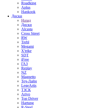
Roadking
Aplus
Hankook
Диски
Назад
Диски
Alcasta
Cross Street
RW
Trebl
Megami
X'trike
SDT
iFree
ГАЗ
Replay
NZ
Magnetto
Теч-Лайн
LegeArtis
ТЗСК
Arivo
Top Driver
Hartung
R-Steel