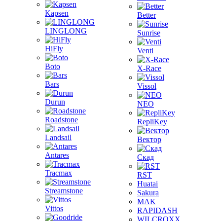
Kapsen
Better
LINGLONG
Sunrise
HiFly
Venti
Boto
X-Race
Bars
Vissol
Durun
NEO
Roadstone
RepliKey
Landsail
Вектор
Antares
Скад
Tracmax
RST
Huatai
Streamstone
Sakura
MAK
Vittos
RAPIDASH
WILCROXX