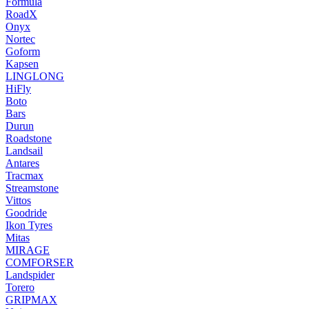
Formula
RoadX
Onyx
Nortec
Goform
Kapsen
LINGLONG
HiFly
Boto
Bars
Durun
Roadstone
Landsail
Antares
Tracmax
Streamstone
Vittos
Goodride
Ikon Tyres
Mitas
MIRAGE
COMFORSER
Landspider
Torero
GRIPMAX