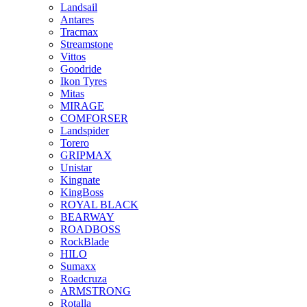
Landsail
Antares
Tracmax
Streamstone
Vittos
Goodride
Ikon Tyres
Mitas
MIRAGE
COMFORSER
Landspider
Torero
GRIPMAX
Unistar
Kingnate
KingBoss
ROYAL BLACK
BEARWAY
ROADBOSS
RockBlade
HILO
Sumaxx
Roadcruza
ARMSTRONG
Rotalla