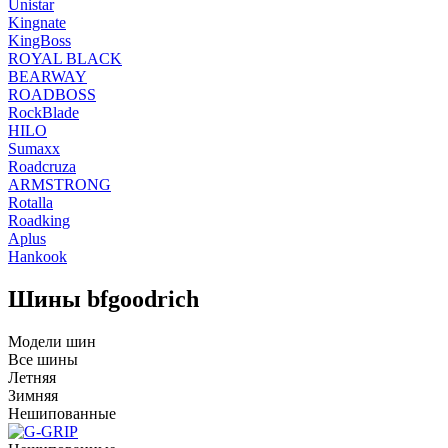
Unistar
Kingnate
KingBoss
ROYAL BLACK
BEARWAY
ROADBOSS
RockBlade
HILO
Sumaxx
Roadcruza
ARMSTRONG
Rotalla
Roadking
Aplus
Hankook
Шины bfgoodrich
Модели шин
Все шины
Летняя
Зимняя
Нешипованные