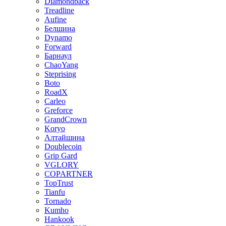
Diamondback
Treadline
Aufine
Белшина
Dynamo
Forward
Барнаул
ChaoYang
Steprising
Boto
RoadX
Carleo
Greforce
GrandCrown
Koryo
Алтайшина
Doublecoin
Grip Gard
VGLORY
COPARTNER
TopTrust
Tianfu
Tornado
Kumho
Hankook