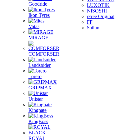
Goodride
LUXOTIK
NISOSHI
Ikon Tyres
iFree Original
FF
Mitas
Sailun
MIRAGE
COMFORSER
Landspider
Torero
GRIPMAX
Unistar
Kingnate
KingBoss
ROYAL