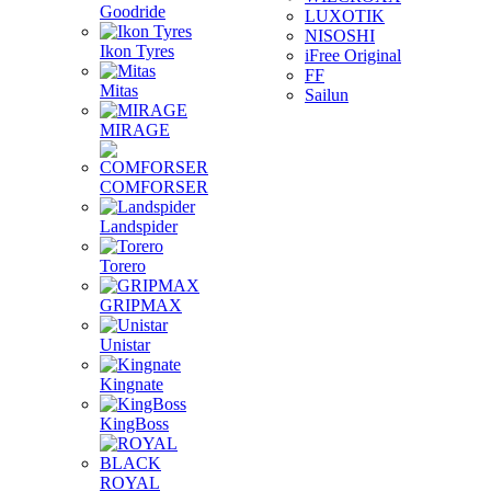
Goodride
LUXOTIK
NISOSHI
Ikon Tyres
iFree Original
FF
Mitas
Sailun
MIRAGE
COMFORSER
Landspider
Torero
GRIPMAX
Unistar
Kingnate
KingBoss
ROYAL