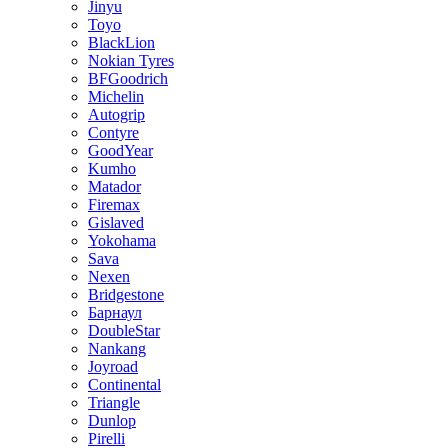
Jinyu
Toyo
BlackLion
Nokian Tyres
BFGoodrich
Michelin
Autogrip
Contyre
GoodYear
Kumho
Matador
Firemax
Gislaved
Yokohama
Sava
Nexen
Bridgestone
Барнаул
DoubleStar
Nankang
Joyroad
Continental
Triangle
Dunlop
Pirelli