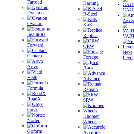
Farroad
Hartung
CAU
Dynamo
R-Steel
Акте
Ovation
КиК
Белшина
Replica
VAR
Forward
ORW
Next
Centara
Forsage
Level
Arivo
Диск
Viatti
Advance
Formula
Remain
RoadX
SRW
Onyx
Khomen
Nortec
Wheels
Goform
Accuride