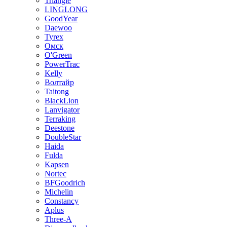
Triangle
LINGLONG
GoodYear
Daewoo
Tyrex
Омск
O'Green
PowerTrac
Kelly
Волтайр
Taitong
BlackLion
Lanvigator
Terraking
Deestone
DoubleStar
Haida
Fulda
Kapsen
Nortec
BFGoodrich
Michelin
Constancy
Aplus
Three-A