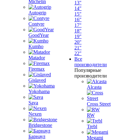
Michelin
13"
14"
Autogrip
15"
16"
Contyre
17"
18"
GoodYear
19"
20"
Kumho
21"
22"
Matador
Все
производители
Firemax
Популярные
производители
Gislaved
Alcasta
Yokohama
Sava
Cross Street
Nexen
RW
Bridgestone
Trebl
Барнаул
Megami