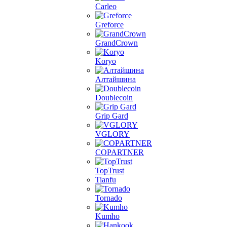
Carleo
Greforce
GrandCrown
Koryo
Алтайшина
Doublecoin
Grip Gard
VGLORY
COPARTNER
TopTrust
Tianfu
Tornado
Kumho