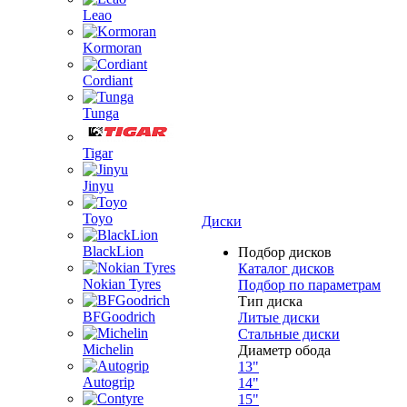
Leao
Kormoran
Cordiant
Tunga
Tigar
Jinyu
Toyo
Диски
BlackLion
Подбор дисков
Каталог дисков
Nokian Tyres
Подбор по параметрам
Тип диска
BFGoodrich
Литые диски
Стальные диски
Michelin
Диаметр обода
13"
Autogrip
14"
15"