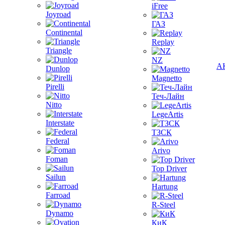
iFree
Joyroad
ГАЗ
Continental
Replay
Triangle
NZ
А
Dunlop
Magnetto
Pirelli
Теч-Лайн
Nitto
LegeArtis
Interstate
ТЗСК
Federal
Arivo
Foman
Top Driver
Sailun
Hartung
Farroad
R-Steel
Dynamo
КиК