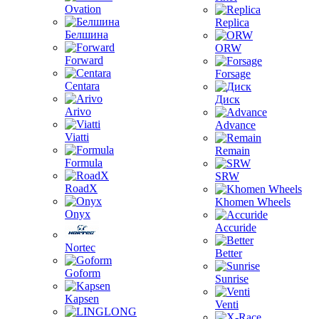
Ovation
Replica
Белшина
ORW
Forward
Forsage
Centara
Диск
Arivo
Advance
Viatti
Remain
Formula
SRW
RoadX
Khomen Wheels
Onyx
Accuride
Nortec
Better
Goform
Sunrise
Kapsen
Venti