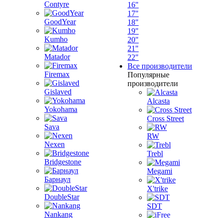
Contyre
16"
17"
GoodYear
18"
19"
Kumho
20"
21"
Matador
22"
Все производители
Firemax
Популярные
производители
Gislaved
Alcasta
Yokohama
Cross Street
Sava
RW
Nexen
Trebl
Bridgestone
Megami
Барнаул
X'trike
DoubleStar
SDT
Nankang