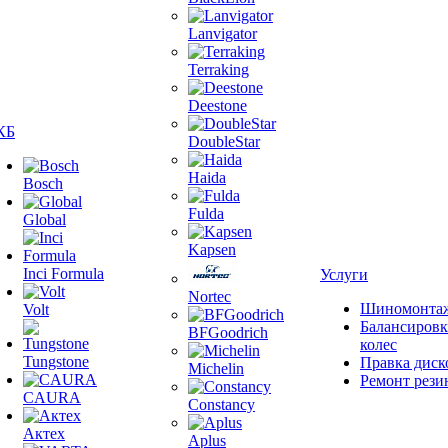
Lanvigator
Terraking
Deestone
КБ
DoubleStar
Haida
Bosch
Fulda
Global
Kapsen
Inci Formula
Услуги
Nortec
Шиномонта
Volt
Балансировк
BFGoodrich
колес
Tungstone
Правка диск
Michelin
Ремонт рези
CAURA
Constancy
Актех
Aplus