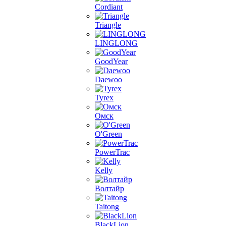
Cordiant
Triangle
LINGLONG
GoodYear
Daewoo
Tyrex
Омск
O'Green
PowerTrac
Kelly
Волтайр
Taitong
BlackLion