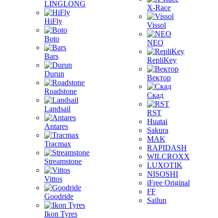
LINGLONG
X-Race
HiFly
Vissol
Boto
NEO
Bars
RepliKey
Durun
Вектор
Roadstone
Скад
Landsail
RST
Huatai
Antares
Sakura
MAK
Tracmax
RAPIDASH
WILCROXX
Streamstone
LUXOTIK
NISOSHI
Vittos
iFree Original
FF
Goodride
Sailun
Ikon Tyres