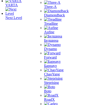
VARTA
Three-A
Diamondback
Next Level
Treadline
Aufine
Белшина
Dynamo
Forward
Барнаул
ChaoYang
Steprising
Boto
RoadX