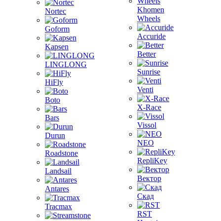
Khomen
Nortec
Wheels
Goform
Accuride
Kapsen
Better
LINGLONG
Sunrise
HiFly
Venti
Boto
X-Race
Bars
Vissol
Durun
NEO
Roadstone
RepliKey
Landsail
Вектор
Antares
Скад
Tracmax
RST