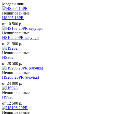
Модели шин
Нешипованные
HS205 16PR
от
10 500
р.
Нешипованные
HS102 20PR ведущая
от
21 500
р.
Нешипованные
HS202
от
28 500
р.
Нешипованные
HS203 20PR (елочка)
от
24 000
р.
Нешипованные
HS928
от
12 500
р.
Нешипованные