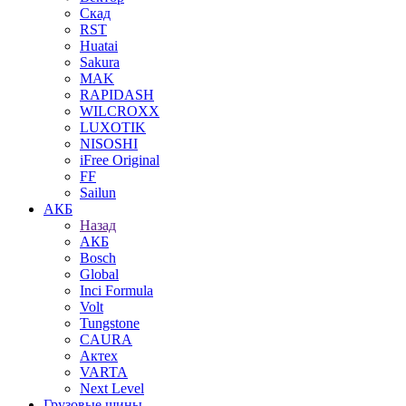
Скад
RST
Huatai
Sakura
MAK
RAPIDASH
WILCROXX
LUXOTIK
NISOSHI
iFree Original
FF
Sailun
АКБ
Назад
АКБ
Bosch
Global
Inci Formula
Volt
Tungstone
CAURA
Актех
VARTA
Next Level
Грузовые шины