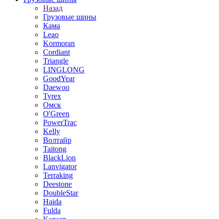
Назад
Грузовые шины
Кама
Leao
Kormoran
Cordiant
Triangle
LINGLONG
GoodYear
Daewoo
Tyrex
Омск
O'Green
PowerTrac
Kelly
Волтайр
Taitong
BlackLion
Lanvigator
Terraking
Deestone
DoubleStar
Haida
Fulda