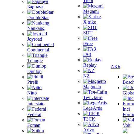
Trebl
Барнаул
Megami
DoubleStar
X'trike
Nankang
SDT
Joyroad
iFree
Continental
ГАЗ
Triangle
Replay
АКБ
Dunlop
NZ
Pirelli
Bosc
Magnetto
Nitto
Globa
Теч-Лайн
Interstate
LegeArtis
Inci
Federal
Formu
ТЗСК
Foman
Volt
Arivo