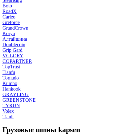
Steprising
Boto
RoadX
Carleo
Greforce
GrandCrown
Koryo
Алтайшина
Doublecoin
Grip Gard
VGLORY
COPARTNER
TopTrust
Tianfu
Tornado
Kumho
Hankook
GRAYLING
GREENSTONE
TYRUN
Volex
Tianli
Грузовые шины kapsen