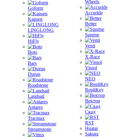
Wheels
Goform
Accuride
Kapsen
Better
LINGLONG
Sunrise
HiFly
Venti
Boto
X-Race
Bars
Vissol
Durun
NEO
Roadstone
RepliKey
Landsail
Вектор
Antares
Скад
Tracmax
RST
Huatai
Streamstone
Sakura