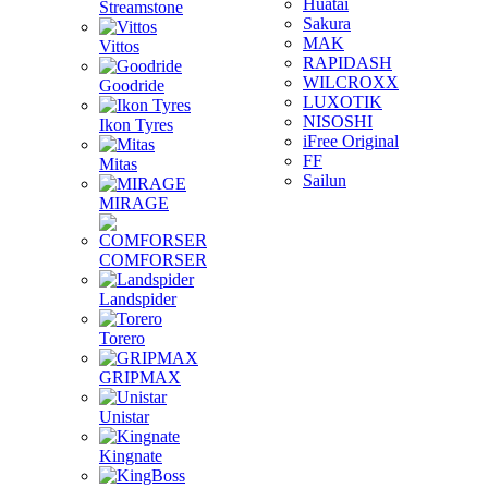
Huatai
Streamstone
Sakura
MAK
Vittos
RAPIDASH
WILCROXX
Goodride
LUXOTIK
NISOSHI
Ikon Tyres
iFree Original
FF
Mitas
Sailun
MIRAGE
COMFORSER
Landspider
Torero
GRIPMAX
Unistar
Kingnate