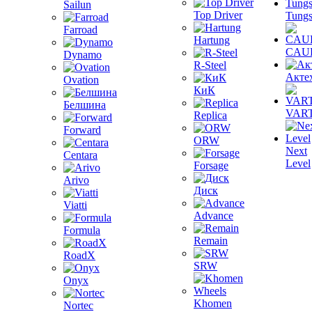
Sailun
Top Driver
Tungs
Farroad
Hartung
CAU
Dynamo
R-Steel
Акте
Ovation
КиК
Белшина
VAR
Replica
Forward
ORW
Next
Centara
Level
Forsage
Arivo
Диск
Viatti
Advance
Formula
Remain
RoadX
SRW
Onyx
Khomen
Nortec