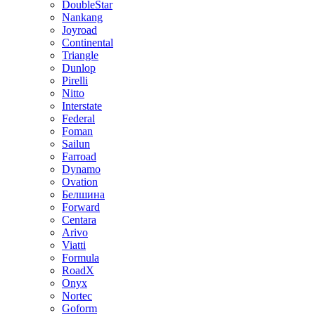
DoubleStar
Nankang
Joyroad
Continental
Triangle
Dunlop
Pirelli
Nitto
Interstate
Federal
Foman
Sailun
Farroad
Dynamo
Ovation
Белшина
Forward
Centara
Arivo
Viatti
Formula
RoadX
Onyx
Nortec
Goform