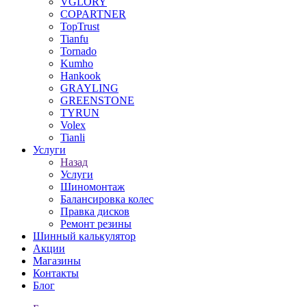
VGLORY
COPARTNER
TopTrust
Tianfu
Tornado
Kumho
Hankook
GRAYLING
GREENSTONE
TYRUN
Volex
Tianli
Услуги
Назад
Услуги
Шиномонтаж
Балансировка колес
Правка дисков
Ремонт резины
Шинный калькулятор
Акции
Магазины
Контакты
Блог