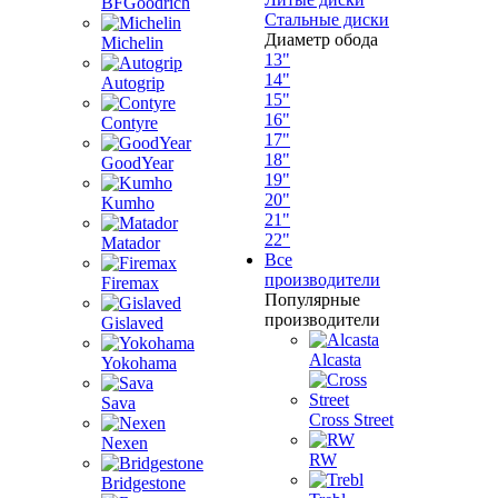
BFGoodrich
Стальные диски
Диаметр обода
Michelin
13"
14"
Autogrip
15"
16"
Contyre
17"
18"
GoodYear
19"
20"
Kumho
21"
22"
Matador
Все
производители
Firemax
Популярные
производители
Gislaved
Alcasta
Yokohama
Sava
Cross Street
Nexen
RW
Bridgestone