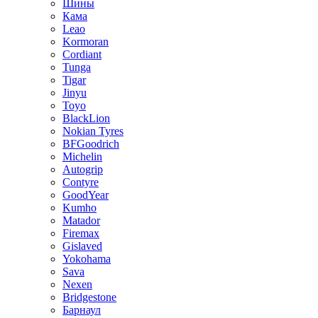
Шины
Кама
Leao
Kormoran
Cordiant
Tunga
Tigar
Jinyu
Toyo
BlackLion
Nokian Tyres
BFGoodrich
Michelin
Autogrip
Contyre
GoodYear
Kumho
Matador
Firemax
Gislaved
Yokohama
Sava
Nexen
Bridgestone
Барнаул