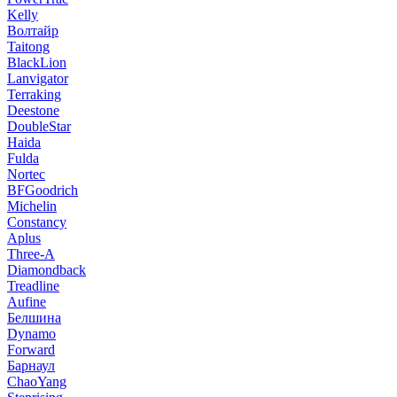
Kelly
Волтайр
Taitong
BlackLion
Lanvigator
Terraking
Deestone
DoubleStar
Haida
Fulda
Nortec
BFGoodrich
Michelin
Constancy
Aplus
Three-A
Diamondback
Treadline
Aufine
Белшина
Dynamo
Forward
Барнаул
ChaoYang