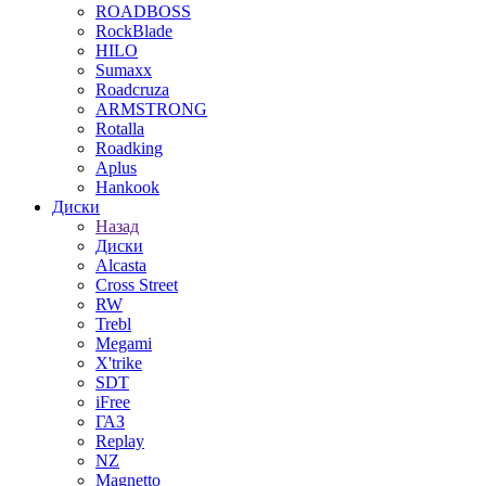
ROADBOSS
RockBlade
HILO
Sumaxx
Roadcruza
ARMSTRONG
Rotalla
Roadking
Aplus
Hankook
Диски
Назад
Диски
Alcasta
Cross Street
RW
Trebl
Megami
X'trike
SDT
iFree
ГАЗ
Replay
NZ
Magnetto