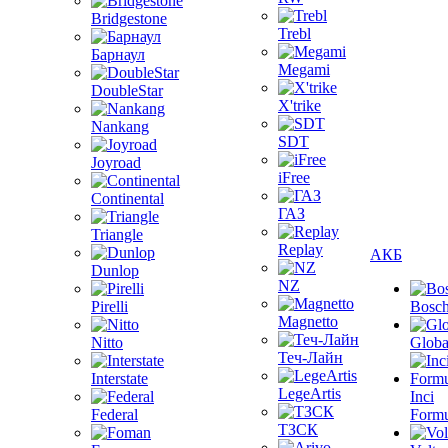
Bridgestone
Trebl
Барнаул
Megami
DoubleStar
X'trike
Nankang
SDT
Joyroad
iFree
Continental
ГАЗ
Triangle
Replay
АКБ
Dunlop
NZ
Pirelli
Bosc
Magnetto
Nitto
Globa
Теч-Лайн
Interstate
LegeArtis
Inci
Federal
Formu
ТЗСК