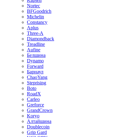
Kapsen
Nortec
BFGoodrich
Michelin
Constancy
Aplus
Three-A
Diamondback
Treadline
Aufine
Белшина
Dynamo
Forward
Барнаул
ChaoYang
Steprising
Boto
RoadX
Carleo
Greforce
GrandCrown
Koryo
Алтайшина
Doublecoin
Grip Gard