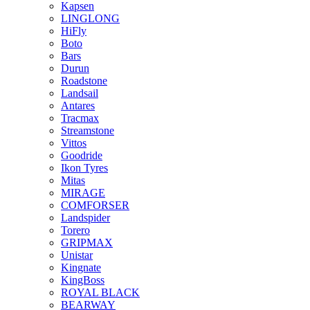
Kapsen
LINGLONG
HiFly
Boto
Bars
Durun
Roadstone
Landsail
Antares
Tracmax
Streamstone
Vittos
Goodride
Ikon Tyres
Mitas
MIRAGE
COMFORSER
Landspider
Torero
GRIPMAX
Unistar
Kingnate
KingBoss
ROYAL BLACK
BEARWAY