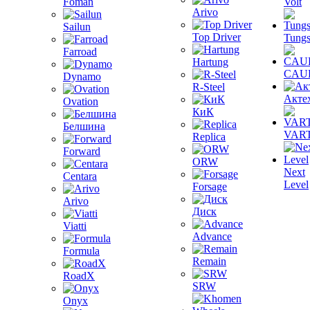
Foman
Volt
Arivo
Sailun
Top Driver
Tungs
Farroad
Hartung
CAU
Dynamo
R-Steel
Акте
Ovation
КиК
Белшина
VAR
Replica
Forward
ORW
Next
Centara
Level
Forsage
Arivo
Диск
Viatti
Advance
Formula
Remain
RoadX
SRW
Onyx