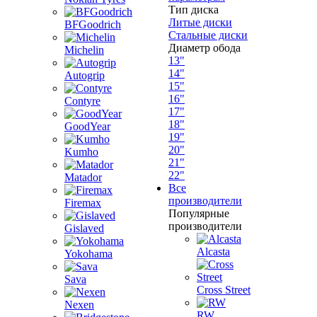
Тип диска
Литые диски
BFGoodrich
Стальные диски
Диаметр обода
Michelin
13"
14"
Autogrip
15"
16"
Contyre
17"
18"
GoodYear
19"
20"
Kumho
21"
22"
Matador
Все
производители
Firemax
Популярные
производители
Gislaved
Alcasta
Yokohama
Sava
Cross Street
Nexen
RW