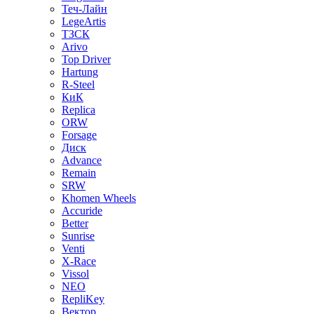
Теч-Лайн
LegeArtis
ТЗСК
Arivo
Top Driver
Hartung
R-Steel
КиК
Replica
ORW
Forsage
Диск
Advance
Remain
SRW
Khomen Wheels
Accuride
Better
Sunrise
Venti
X-Race
Vissol
NEO
RepliKey
Вектор