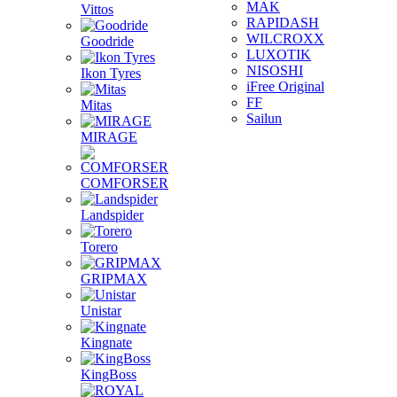
MAK
Vittos
RAPIDASH
WILCROXX
Goodride
LUXOTIK
NISOSHI
Ikon Tyres
iFree Original
FF
Mitas
Sailun
MIRAGE
COMFORSER
Landspider
Torero
GRIPMAX
Unistar
Kingnate
KingBoss