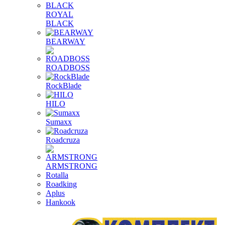
ROYAL
BLACK
BEARWAY
ROADBOSS
RockBlade
HILO
Sumaxx
Roadcruza
ARMSTRONG
Rotalla
Roadking
Aplus
Hankook