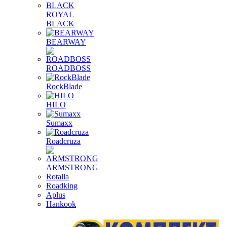
ROYAL
BLACK
BEARWAY
ROADBOSS
RockBlade
HILO
Sumaxx
Roadcruza
ARMSTRONG
Rotalla
Roadking
Aplus
Hankook