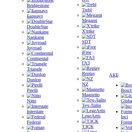
Bridgestone
Trebl
Барнаул
Megami
DoubleStar
X'trike
Nankang
SDT
Joyroad
iFree
Continental
ГАЗ
Triangle
Replay
АКБ
Dunlop
NZ
Pirelli
Bosc
Magnetto
Nitto
Globa
Теч-Лайн
Interstate
LegeArtis
Inci
Federal
Formu
ТЗСК