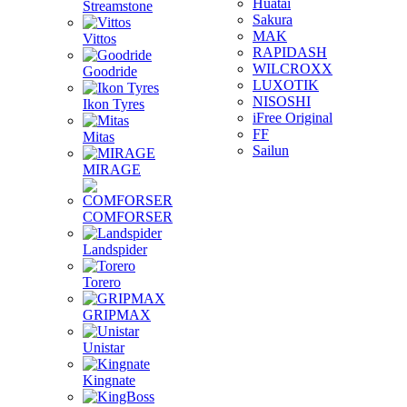
Huatai
Streamstone
Sakura
MAK
Vittos
RAPIDASH
WILCROXX
Goodride
LUXOTIK
NISOSHI
Ikon Tyres
iFree Original
FF
Mitas
Sailun
MIRAGE
COMFORSER
Landspider
Torero
GRIPMAX
Unistar
Kingnate