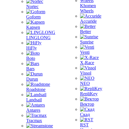
Khomen
Nortec
Wheels
Goform
Accuride
Kapsen
Better
LINGLONG
Sunrise
HiFly
Venti
Boto
X-Race
Bars
Vissol
Durun
NEO
Roadstone
RepliKey
Landsail
Вектор
Antares
Скад
Tracmax
RST