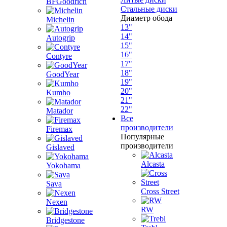
BFGoodrich
Стальные диски
Диаметр обода
Michelin
13"
14"
Autogrip
15"
16"
Contyre
17"
18"
GoodYear
19"
20"
Kumho
21"
22"
Matador
Все
производители
Firemax
Популярные
производители
Gislaved
Alcasta
Yokohama
Sava
Cross Street
Nexen
RW
Bridgestone