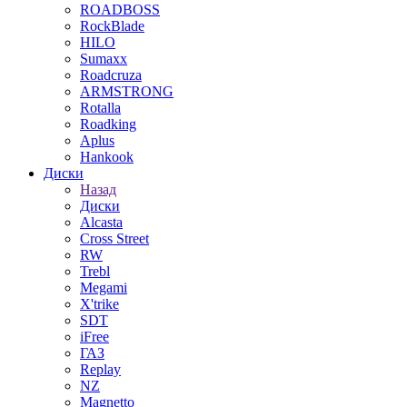
ROADBOSS
RockBlade
HILO
Sumaxx
Roadcruza
ARMSTRONG
Rotalla
Roadking
Aplus
Hankook
Диски
Назад
Диски
Alcasta
Cross Street
RW
Trebl
Megami
X'trike
SDT
iFree
ГАЗ
Replay
NZ
Magnetto