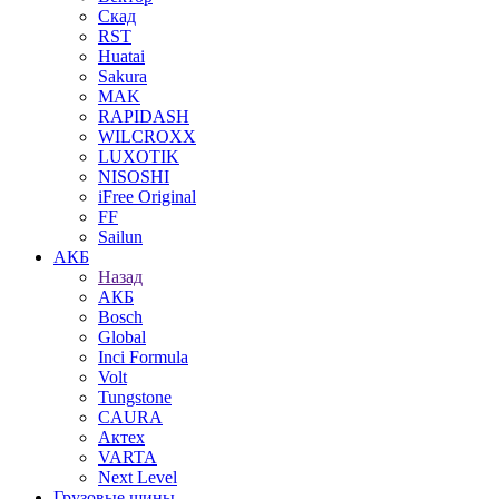
Скад
RST
Huatai
Sakura
MAK
RAPIDASH
WILCROXX
LUXOTIK
NISOSHI
iFree Original
FF
Sailun
АКБ
Назад
АКБ
Bosch
Global
Inci Formula
Volt
Tungstone
CAURA
Актех
VARTA
Next Level
Грузовые шины