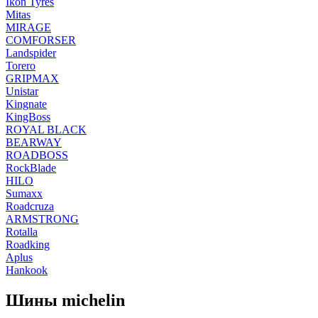
Ikon Tyres
Mitas
MIRAGE
COMFORSER
Landspider
Torero
GRIPMAX
Unistar
Kingnate
KingBoss
ROYAL BLACK
BEARWAY
ROADBOSS
RockBlade
HILO
Sumaxx
Roadcruza
ARMSTRONG
Rotalla
Roadking
Aplus
Hankook
Шины michelin