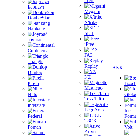
Trebl
Барнаул
Megami
DoubleStar
X'trike
Nankang
SDT
Joyroad
iFree
Continental
ГАЗ
Triangle
Replay
АКБ
Dunlop
NZ
Pirelli
Bosc
Magnetto
Nitto
Globa
Теч-Лайн
Interstate
LegeArtis
Inci
Federal
Formu
ТЗСК
Foman
Volt
Arivo