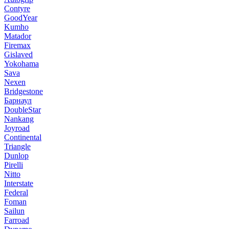
Contyre
GoodYear
Kumho
Matador
Firemax
Gislaved
Yokohama
Sava
Nexen
Bridgestone
Барнаул
DoubleStar
Nankang
Joyroad
Continental
Triangle
Dunlop
Pirelli
Nitto
Interstate
Federal
Foman
Sailun
Farroad