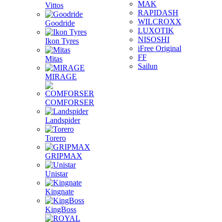
MAK
Vittos
RAPIDASH
WILCROXX
Goodride
LUXOTIK
NISOSHI
Ikon Tyres
iFree Original
FF
Mitas
Sailun
MIRAGE
COMFORSER
Landspider
Torero
GRIPMAX
Unistar
Kingnate
KingBoss