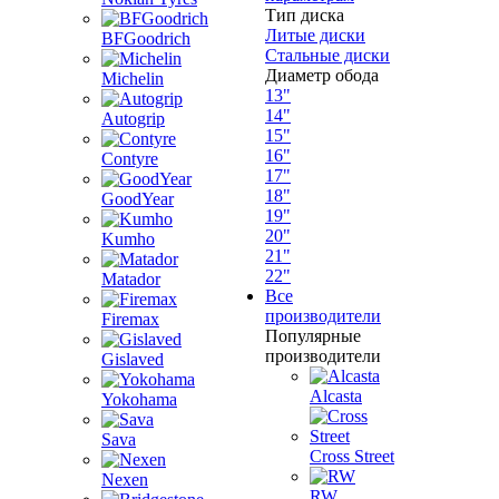
Тип диска
Литые диски
BFGoodrich
Стальные диски
Диаметр обода
Michelin
13"
14"
Autogrip
15"
16"
Contyre
17"
18"
GoodYear
19"
20"
Kumho
21"
22"
Matador
Все
производители
Firemax
Популярные
производители
Gislaved
Alcasta
Yokohama
Sava
Cross Street
Nexen
RW