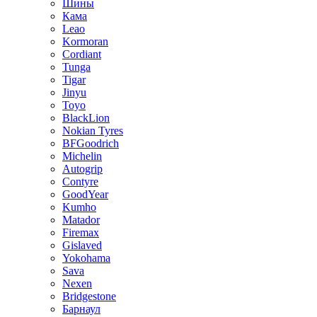
Шины
Кама
Leao
Kormoran
Cordiant
Tunga
Tigar
Jinyu
Toyo
BlackLion
Nokian Tyres
BFGoodrich
Michelin
Autogrip
Contyre
GoodYear
Kumho
Matador
Firemax
Gislaved
Yokohama
Sava
Nexen
Bridgestone
Барнаул