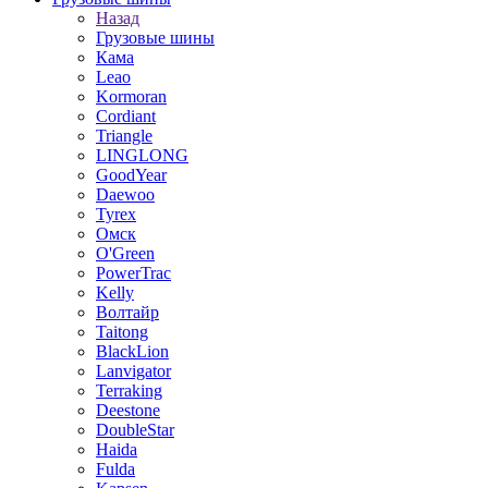
Назад
Грузовые шины
Кама
Leao
Kormoran
Cordiant
Triangle
LINGLONG
GoodYear
Daewoo
Tyrex
Омск
O'Green
PowerTrac
Kelly
Волтайр
Taitong
BlackLion
Lanvigator
Terraking
Deestone
DoubleStar
Haida
Fulda