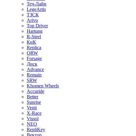
Теч-Лайн
LegeArtis
ТЗСК
Arivo
Top Driver
Hartung
R-Steel
КиК
Replica
ORW
Forsage
Диск
Advance
Remain
SRW
Khomen Wheels
Accuride
Better
Sunrise
Venti
X-Race
Vissol
NEO
RepliKey
Вектор