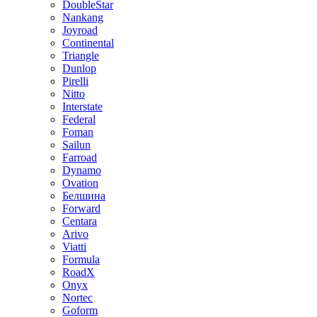
DoubleStar
Nankang
Joyroad
Continental
Triangle
Dunlop
Pirelli
Nitto
Interstate
Federal
Foman
Sailun
Farroad
Dynamo
Ovation
Белшина
Forward
Centara
Arivo
Viatti
Formula
RoadX
Onyx
Nortec
Goform