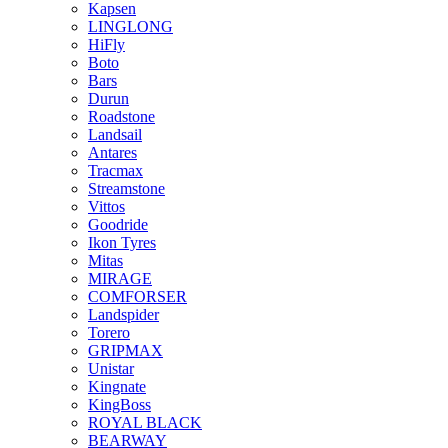
Kapsen
LINGLONG
HiFly
Boto
Bars
Durun
Roadstone
Landsail
Antares
Tracmax
Streamstone
Vittos
Goodride
Ikon Tyres
Mitas
MIRAGE
COMFORSER
Landspider
Torero
GRIPMAX
Unistar
Kingnate
KingBoss
ROYAL BLACK
BEARWAY