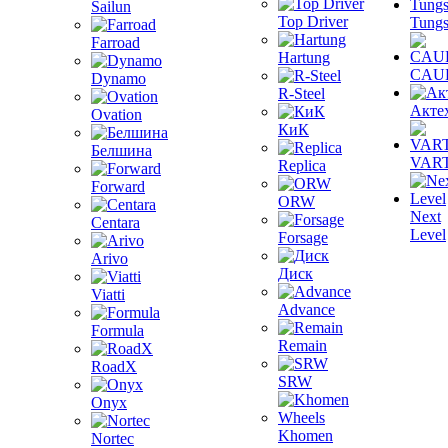
Sailun
Top Driver
Tungs
Farroad
Hartung
CAU
Dynamo
R-Steel
Акте
Ovation
КиК
Белшина
VAR
Replica
Forward
ORW
Next
Centara
Level
Forsage
Arivo
Диск
Viatti
Advance
Formula
Remain
RoadX
SRW
Onyx
Khomen
Nortec