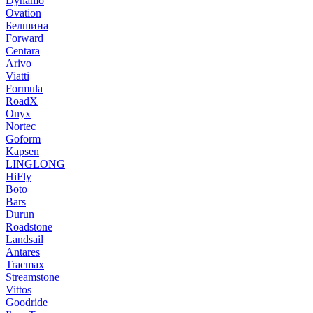
Dynamo
Ovation
Белшина
Forward
Centara
Arivo
Viatti
Formula
RoadX
Onyx
Nortec
Goform
Kapsen
LINGLONG
HiFly
Boto
Bars
Durun
Roadstone
Landsail
Antares
Tracmax
Streamstone
Vittos
Goodride