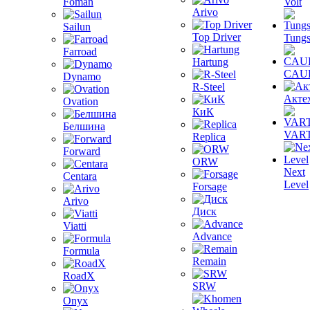
Foman
Volt
Arivo
Sailun
Top Driver
Tungs
Farroad
Hartung
CAU
Dynamo
R-Steel
Акте
Ovation
КиК
Белшина
VAR
Replica
Forward
ORW
Next
Centara
Level
Forsage
Arivo
Диск
Viatti
Advance
Formula
Remain
RoadX
SRW
Onyx