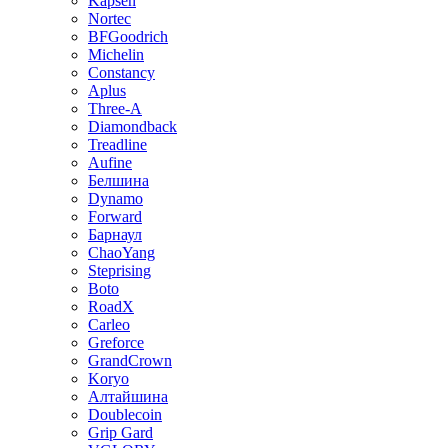
Kapsen
Nortec
BFGoodrich
Michelin
Constancy
Aplus
Three-A
Diamondback
Treadline
Aufine
Белшина
Dynamo
Forward
Барнаул
ChaoYang
Steprising
Boto
RoadX
Carleo
Greforce
GrandCrown
Koryo
Алтайшина
Doublecoin
Grip Gard