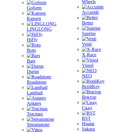
Wheels
Goform
Accuride
Kapsen
Better
LINGLONG
Sunrise
HiFly
Venti
Boto
X-Race
Bars
Vissol
Durun
NEO
Roadstone
RepliKey
Landsail
Вектор
Antares
Скад
Tracmax
RST
Huatai
Streamstone
Sakura