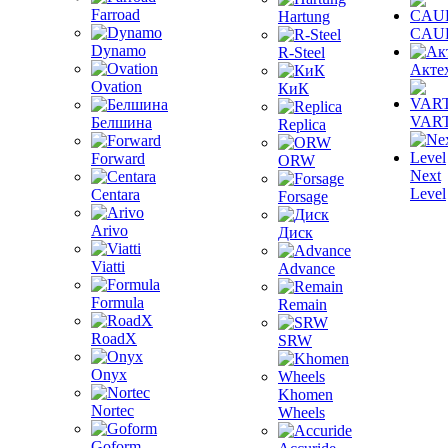
Farroad
Hartung
CAU
Dynamo
R-Steel
Акте
Ovation
КиК
VAR
Белшина
Replica
Forward
ORW
Next
Level
Centara
Forsage
Arivo
Диск
Viatti
Advance
Formula
Remain
RoadX
SRW
Onyx
Khomen
Nortec
Wheels
Goform