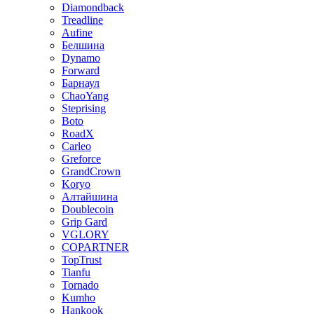
Diamondback
Treadline
Aufine
Белшина
Dynamo
Forward
Барнаул
ChaoYang
Steprising
Boto
RoadX
Carleo
Greforce
GrandCrown
Koryo
Алтайшина
Doublecoin
Grip Gard
VGLORY
COPARTNER
TopTrust
Tianfu
Tornado
Kumho
Hankook