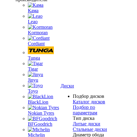
Кама
Leao
Kormoran
Cordiant
Tunga
Tigar
Jinyu
Диски
Toyo
Подбор дисков
Каталог дисков
BlackLion
Подбор по
параметрам
Nokian Tyres
Тип диска
Литые диски
BFGoodrich
Стальные диски
Диаметр обода
Michelin