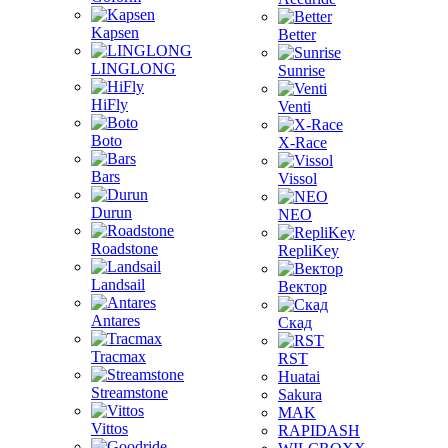
Kapsen
Better
LINGLONG
Sunrise
HiFly
Venti
Boto
X-Race
Bars
Vissol
Durun
NEO
Roadstone
RepliKey
Landsail
Вектор
Antares
Скад
Tracmax
RST
Huatai
Streamstone
Sakura
MAK
Vittos
RAPIDASH