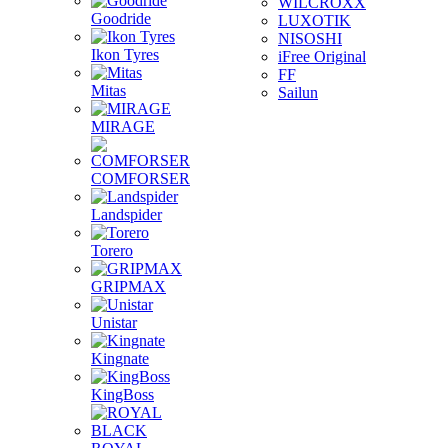
WILCROXX
Goodride
LUXOTIK
NISOSHI
Ikon Tyres
iFree Original
FF
Mitas
Sailun
MIRAGE
COMFORSER
Landspider
Torero
GRIPMAX
Unistar
Kingnate
KingBoss