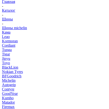
Главная
-
Каталог
-
Шины
-
Шины michelin
Кама
Leao
Kormoran
Cordiant
Tunga
Tigar
Jinyu
Toyo
BlackLion
Nokian Tyres
BFGoodrich
Michelin
Autogrip
Contyre
GoodYear
Kumho
Matador
Firemax