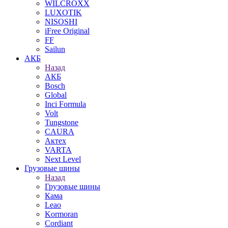
WILCROXX
LUXOTIK
NISOSHI
iFree Original
FF
Sailun
АКБ
Назад
АКБ
Bosch
Global
Inci Formula
Volt
Tungstone
CAURA
Актех
VARTA
Next Level
Грузовые шины
Назад
Грузовые шины
Кама
Leao
Kormoran
Cordiant