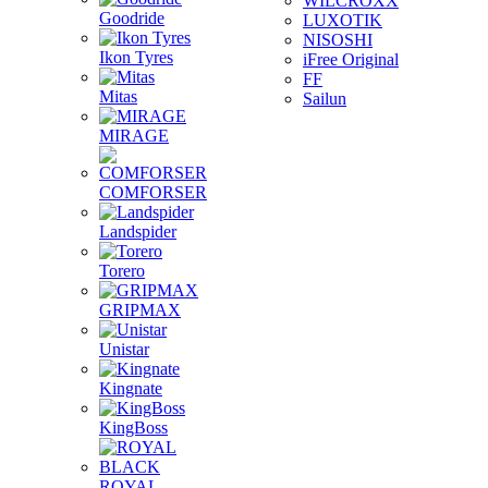
WILCROXX
Goodride
LUXOTIK
NISOSHI
Ikon Tyres
iFree Original
FF
Mitas
Sailun
MIRAGE
COMFORSER
Landspider
Torero
GRIPMAX
Unistar
Kingnate
KingBoss
ROYAL