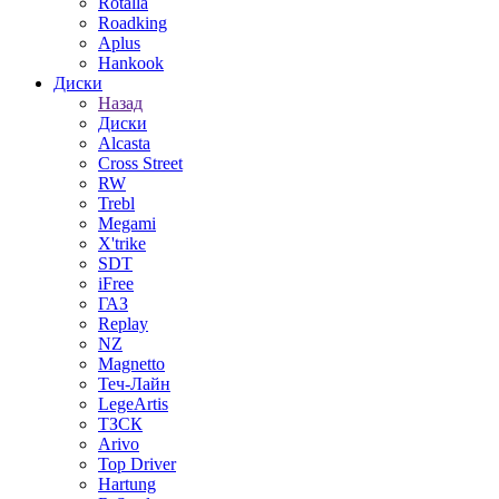
Rotalla
Roadking
Aplus
Hankook
Диски
Назад
Диски
Alcasta
Cross Street
RW
Trebl
Megami
X'trike
SDT
iFree
ГАЗ
Replay
NZ
Magnetto
Теч-Лайн
LegeArtis
ТЗСК
Arivo
Top Driver
Hartung