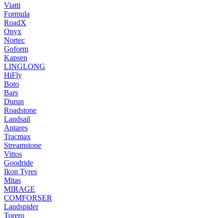
Viatti
Formula
RoadX
Onyx
Nortec
Goform
Kapsen
LINGLONG
HiFly
Boto
Bars
Durun
Roadstone
Landsail
Antares
Tracmax
Streamstone
Vittos
Goodride
Ikon Tyres
Mitas
MIRAGE
COMFORSER
Landspider
Torero