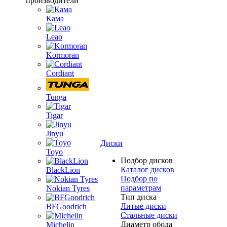
производители
Кама
Leao
Kormoran
Cordiant
Tunga
Tigar
Jinyu
Диски
Toyo
Подбор дисков
Каталог дисков
BlackLion
Подбор по
параметрам
Nokian Tyres
Тип диска
Литые диски
BFGoodrich
Стальные диски
Диаметр обода
Michelin