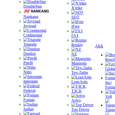
DoubleStar
X'trike
Nankang
SDT
Joyroad
iFree
Continental
ГАЗ
Triangle
Replay
АКБ
Dunlop
NZ
Bosc
Pirelli
Magnetto
Globa
Nitto
Теч-Лайн
Interstate
LegeArtis
Inci
Formu
Federal
ТЗСК
Volt
Foman
Arivo
Sailun
Top Driver
Tungs