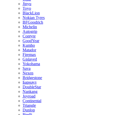
Jinyu
Toyo
BlackLion
Nokian Tyres
BFGoodrich
Michelin
Autogrip
Contyre
GoodYear
Kumho
Matador
Firemax
Gislaved
Yokohama
Sava
Nexen
Bridgestone
Барнаул
DoubleStar
Nankang
Joyroad
Continental
Triangle
Dunlop
Pirelli