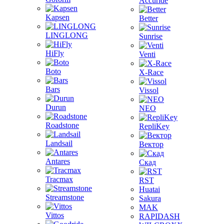
Accuride
Kapsen
Better
LINGLONG
Sunrise
HiFly
Venti
Boto
X-Race
Bars
Vissol
Durun
NEO
Roadstone
RepliKey
Landsail
Вектор
Antares
Скад
Tracmax
RST
Huatai
Streamstone
Sakura
MAK
Vittos
RAPIDASH