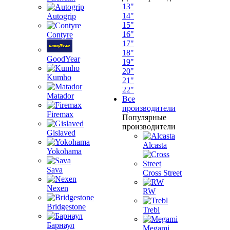
13"
14"
Autogrip
15"
16"
Contyre
17"
18"
GoodYear
19"
20"
Kumho
21"
22"
Matador
Все
производители
Firemax
Популярные
производители
Gislaved
Alcasta
Yokohama
Sava
Cross Street
Nexen
RW
Bridgestone
Trebl
Барнаул
Megami