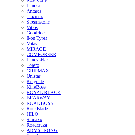
Roadstone
Landsail
Antares
Tracmax
Streamstone
Vittos
Goodride
Ikon Tyres
Mitas
MIRAGE
COMFORSER
Landspider
Torero
GRIPMAX
Unistar
Kingnate
KingBoss
ROYAL BLACK
BEARWAY
ROADBOSS
RockBlade
HILO
Sumaxx
Roadcruza
ARMSTRONG