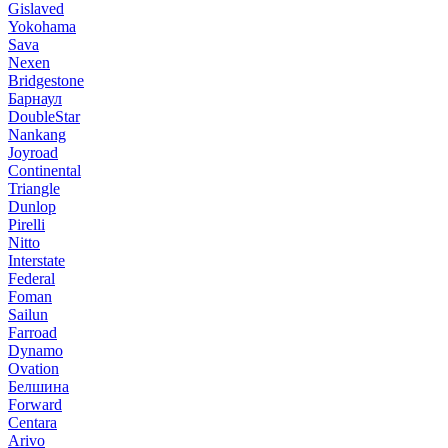
Gislaved
Yokohama
Sava
Nexen
Bridgestone
Барнаул
DoubleStar
Nankang
Joyroad
Continental
Triangle
Dunlop
Pirelli
Nitto
Interstate
Federal
Foman
Sailun
Farroad
Dynamo
Ovation
Белшина
Forward
Centara
Arivo