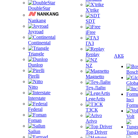
DoubleStar
X'trike
Nankang
SDT
Joyroad
iFree
Continental
ГАЗ
Triangle
Replay
АКБ
Dunlop
NZ
Bosc
Pirelli
Magnetto
Globa
Nitto
Теч-Лайн
Interstate
LegeArtis
Inci
Formu
Federal
ТЗСК
Volt
Foman
Arivo
Sailun
Top Driver
Tungs