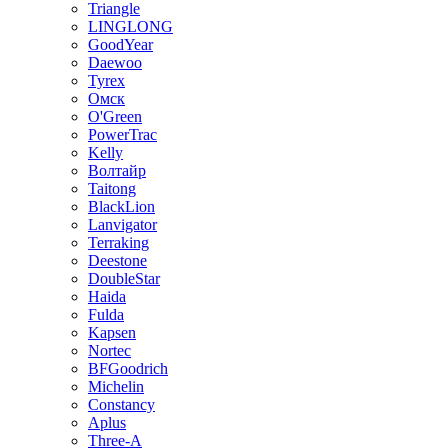
Triangle
LINGLONG
GoodYear
Daewoo
Tyrex
Омск
O'Green
PowerTrac
Kelly
Волтайр
Taitong
BlackLion
Lanvigator
Terraking
Deestone
DoubleStar
Haida
Fulda
Kapsen
Nortec
BFGoodrich
Michelin
Constancy
Aplus
Three-A