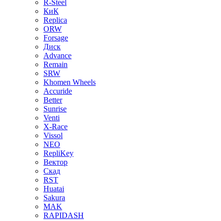
R-Steel
КиК
Replica
ORW
Forsage
Диск
Advance
Remain
SRW
Khomen Wheels
Accuride
Better
Sunrise
Venti
X-Race
Vissol
NEO
RepliKey
Вектор
Скад
RST
Huatai
Sakura
MAK
RAPIDASH