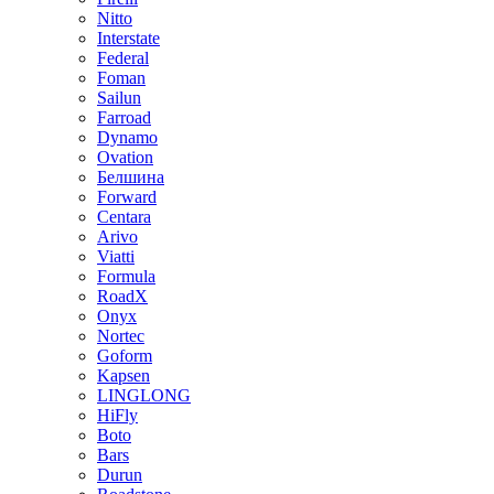
Nitto
Interstate
Federal
Foman
Sailun
Farroad
Dynamo
Ovation
Белшина
Forward
Centara
Arivo
Viatti
Formula
RoadX
Onyx
Nortec
Goform
Kapsen
LINGLONG
HiFly
Boto
Bars
Durun