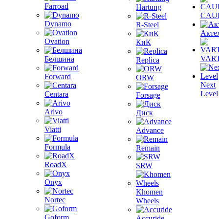
Farroad
Hartung
CAU
Dynamo
R-Steel
Акте
Ovation
КиК
VAR
Белшина
Replica
Forward
ORW
Next
Level
Centara
Forsage
Arivo
Диск
Viatti
Advance
Formula
Remain
RoadX
SRW
Onyx
Khomen
Nortec
Wheels
Goform
Accuride