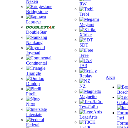
Nexen
RW
Bridgestone
Trebl
Барнаул
Megami
DoubleStar
X'trike
Nankang
SDT
Joyroad
iFree
Continental
ГАЗ
Triangle
Replay
АКБ
Dunlop
NZ
Bosc
Pirelli
Magnetto
Globa
Nitto
Теч-Лайн
Interstate
LegeArtis
Inci
Formu
Federal
ТЗСК