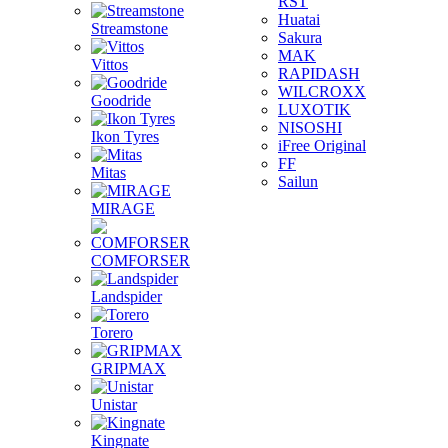
RST
Huatai
Streamstone
Sakura
MAK
Vittos
RAPIDASH
WILCROXX
Goodride
LUXOTIK
NISOSHI
Ikon Tyres
iFree Original
FF
Mitas
Sailun
MIRAGE
COMFORSER
Landspider
Torero
GRIPMAX
Unistar
Kingnate