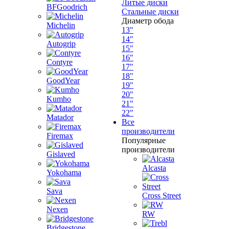
Литые диски
BFGoodrich
Стальные диски
Диаметр обода
Michelin
13"
14"
Autogrip
15"
16"
Contyre
17"
18"
GoodYear
19"
20"
Kumho
21"
22"
Matador
Все
производители
Firemax
Популярные
производители
Gislaved
Alcasta
Yokohama
Sava
Cross Street
Nexen
RW
Bridgestone