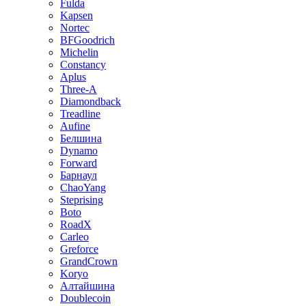
Fulda
Kapsen
Nortec
BFGoodrich
Michelin
Constancy
Aplus
Three-A
Diamondback
Treadline
Aufine
Белшина
Dynamo
Forward
Барнаул
ChaoYang
Steprising
Boto
RoadX
Carleo
Greforce
GrandCrown
Koryo
Алтайшина
Doublecoin