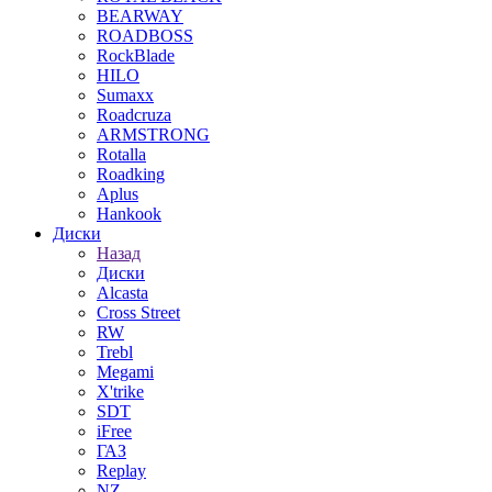
BEARWAY
ROADBOSS
RockBlade
HILO
Sumaxx
Roadcruza
ARMSTRONG
Rotalla
Roadking
Aplus
Hankook
Диски
Назад
Диски
Alcasta
Cross Street
RW
Trebl
Megami
X'trike
SDT
iFree
ГАЗ
Replay
NZ