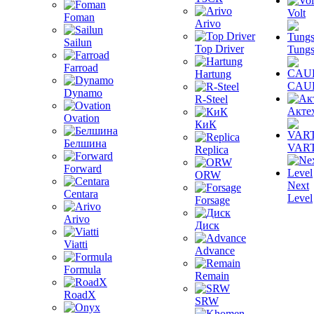
Volt
Foman
Arivo
Sailun
Top Driver
Tungs
Farroad
Hartung
CAU
Dynamo
R-Steel
Акте
Ovation
КиК
Белшина
VAR
Replica
Forward
ORW
Next
Centara
Level
Forsage
Arivo
Диск
Viatti
Advance
Formula
Remain
RoadX
SRW