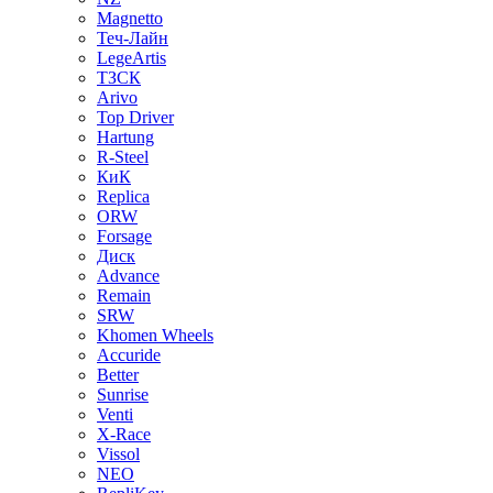
Magnetto
Теч-Лайн
LegeArtis
ТЗСК
Arivo
Top Driver
Hartung
R-Steel
КиК
Replica
ORW
Forsage
Диск
Advance
Remain
SRW
Khomen Wheels
Accuride
Better
Sunrise
Venti
X-Race
Vissol
NEO