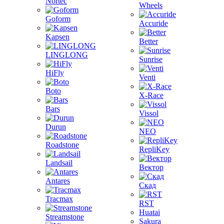
Nortec
Wheels
Goform
Accuride
Kapsen
Better
LINGLONG
Sunrise
HiFly
Venti
Boto
X-Race
Bars
Vissol
Durun
NEO
Roadstone
RepliKey
Landsail
Вектор
Antares
Скад
Tracmax
RST
Huatai
Streamstone
Sakura