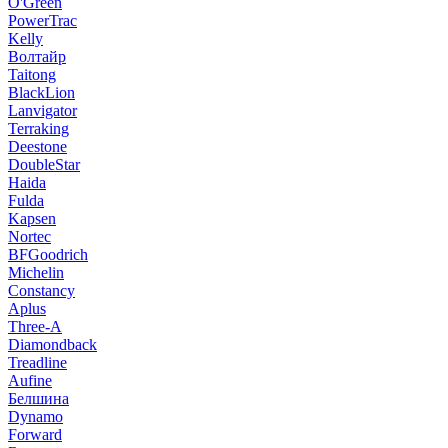
O'Green
PowerTrac
Kelly
Волтайр
Taitong
BlackLion
Lanvigator
Terraking
Deestone
DoubleStar
Haida
Fulda
Kapsen
Nortec
BFGoodrich
Michelin
Constancy
Aplus
Three-A
Diamondback
Treadline
Aufine
Белшина
Dynamo
Forward