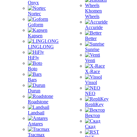
Onyx
Khomen
Nortec
Wheels
Goform
Accuride
Kapsen
Better
LINGLONG
Sunrise
HiFly
Venti
Boto
X-Race
Bars
Vissol
Durun
NEO
Roadstone
RepliKey
Landsail
Вектор
Antares
Скад
Tracmax