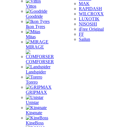
MAK
Vittos
RAPIDASH
WILCROXX
Goodride
LUXOTIK
NISOSHI
Ikon Tyres
iFree Original
FF
Mitas
Sailun
MIRAGE
COMFORSER
Landspider
Torero
GRIPMAX
Unistar
Kingnate
KingBoss