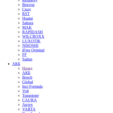
RepliKey
Вектор
Скад
RST
Huatai
Sakura
MAK
RAPIDASH
WILCROXX
LUXOTIK
NISOSHI
iFree Original
FF
Sailun
АКБ
Назад
АКБ
Bosch
Global
Inci Formula
Volt
Tungstone
CAURA
Актех
VARTA