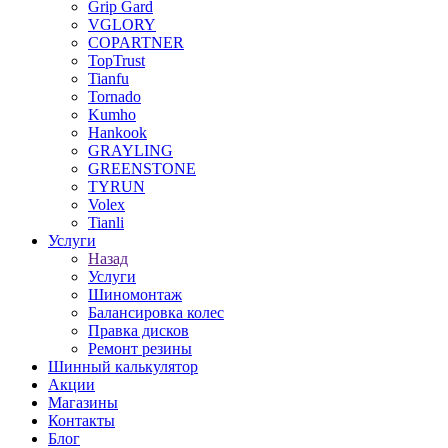
Grip Gard
VGLORY
COPARTNER
TopTrust
Tianfu
Tornado
Kumho
Hankook
GRAYLING
GREENSTONE
TYRUN
Volex
Tianli
Услуги
Назад
Услуги
Шиномонтаж
Балансировка колес
Правка дисков
Ремонт резины
Шинный калькулятор
Акции
Магазины
Контакты
Блог