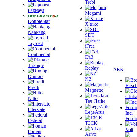
Trebl
Барнаул
Megami
DoubleStar
X'trike
Nankang
SDT
Joyroad
iFree
Continental
ГАЗ
Triangle
Replay
АКБ
Dunlop
NZ
Bosc
Pirelli
Magnetto
Globa
Nitto
Теч-Лайн
Interstate
LegeArtis
Inci
Formu
Federal
ТЗСК
Volt
Foman
Arivo