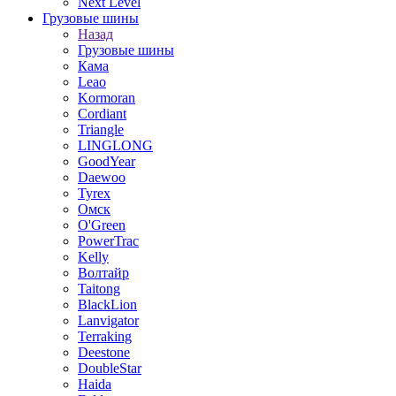
Next Level
Грузовые шины
Назад
Грузовые шины
Кама
Leao
Kormoran
Cordiant
Triangle
LINGLONG
GoodYear
Daewoo
Tyrex
Омск
O'Green
PowerTrac
Kelly
Волтайр
Taitong
BlackLion
Lanvigator
Terraking
Deestone
DoubleStar
Haida