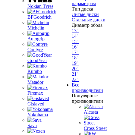
параметрам
Nokian Tyres
Тип диска
Литые диски
BFGoodrich
Стальные диски
Диаметр обода
Michelin
13"
14"
Autogrip
15"
16"
Contyre
17"
18"
GoodYear
19"
20"
Kumho
21"
22"
Matador
Все
производители
Firemax
Популярные
производители
Gislaved
Alcasta
Yokohama
Sava
Cross Street