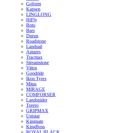
Goform
Kapsen
LINGLONG
HiFly
Boto
Bars
Durun
Roadstone
Landsail
Antares
Tracmax
Streamstone
Vittos
Goodride
Ikon Tyres
Mitas
MIRAGE
COMFORSER
Landspider
Torero
GRIPMAX
Unistar
Kingnate
KingBoss
ROYAL BLACK