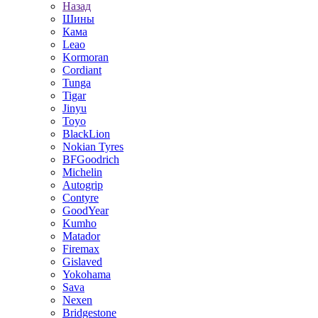
Назад
Шины
Кама
Leao
Kormoran
Cordiant
Tunga
Tigar
Jinyu
Toyo
BlackLion
Nokian Tyres
BFGoodrich
Michelin
Autogrip
Contyre
GoodYear
Kumho
Matador
Firemax
Gislaved
Yokohama
Sava
Nexen
Bridgestone