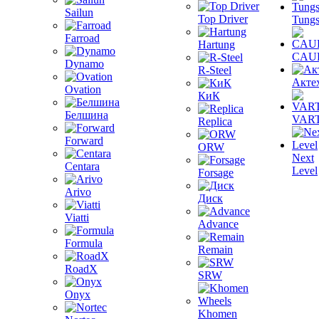
Sailun
Top Driver
Tungs
Farroad
Hartung
CAU
Dynamo
R-Steel
Акте
Ovation
КиК
Белшина
VAR
Replica
Forward
ORW
Next
Centara
Level
Forsage
Arivo
Диск
Viatti
Advance
Formula
Remain
RoadX
SRW
Onyx
Khomen