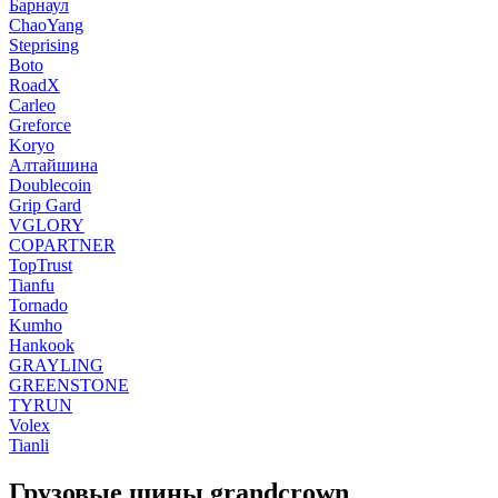
Барнаул
ChaoYang
Steprising
Boto
RoadX
Carleo
Greforce
Koryo
Алтайшина
Doublecoin
Grip Gard
VGLORY
COPARTNER
TopTrust
Tianfu
Tornado
Kumho
Hankook
GRAYLING
GREENSTONE
TYRUN
Volex
Tianli
Грузовые шины grandcrown