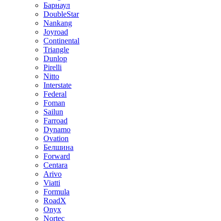
Барнаул
DoubleStar
Nankang
Joyroad
Continental
Triangle
Dunlop
Pirelli
Nitto
Interstate
Federal
Foman
Sailun
Farroad
Dynamo
Ovation
Белшина
Forward
Centara
Arivo
Viatti
Formula
RoadX
Onyx
Nortec