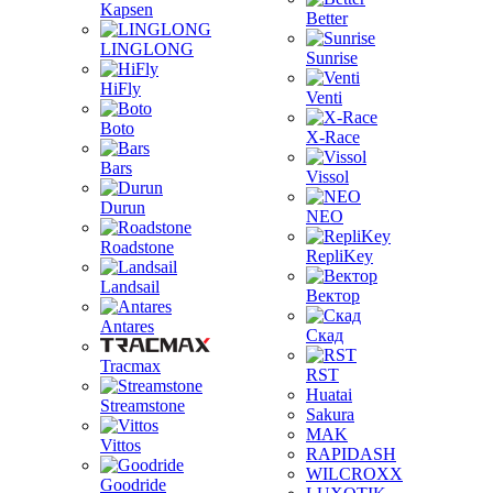
Kapsen
Better
LINGLONG
Sunrise
HiFly
Venti
Boto
X-Race
Bars
Vissol
Durun
NEO
Roadstone
RepliKey
Landsail
Вектор
Antares
Скад
Tracmax
RST
Huatai
Streamstone
Sakura
MAK
Vittos
RAPIDASH
WILCROXX
Goodride