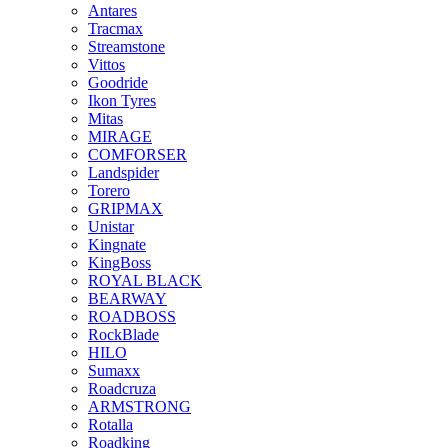
Antares
Tracmax
Streamstone
Vittos
Goodride
Ikon Tyres
Mitas
MIRAGE
COMFORSER
Landspider
Torero
GRIPMAX
Unistar
Kingnate
KingBoss
ROYAL BLACK
BEARWAY
ROADBOSS
RockBlade
HILO
Sumaxx
Roadcruza
ARMSTRONG
Rotalla
Roadking