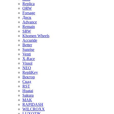
Replica
ORW
Forsage
Диск
Advance
Remain
SRW
Khomen Wheels
Accuride
Better
Sunrise
Venti
X-Race
Vissol
NEO
RepliKey
Вектор
Скад
RST
Huatai
Sakura
MAK
RAPIDASH
WILCROXX
LUXOTIK