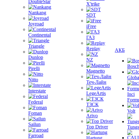
DoubleStar
X'trike
Nankang
SDT
Joyroad
iFree
Continental
ГАЗ
Triangle
Replay
АКБ
Dunlop
NZ
Bosc
Pirelli
Magnetto
Globa
Nitto
Теч-Лайн
Interstate
LegeArtis
Inci
Formu
Federal
ТЗСК
Volt
Foman
Arivo
Sailun
Top Driver
Tungs
Farroad
Hartung