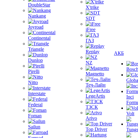
DoubleStar
X'trike
Nankang
SDT
Joyroad
iFree
Continental
ГАЗ
Triangle
Replay
АКБ
Dunlop
NZ
Bosc
Pirelli
Magnetto
Globa
Nitto
Теч-Лайн
Interstate
LegeArtis
Inci
Formu
Federal
ТЗСК
Volt
Foman
Arivo
Sailun
Top Driver
Tungs
Farroad