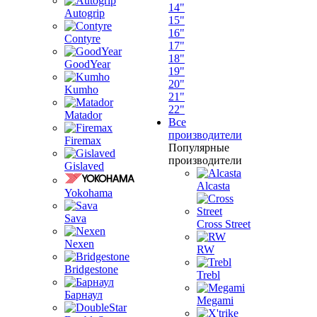
14"
Autogrip
15"
16"
Contyre
17"
18"
GoodYear
19"
20"
Kumho
21"
22"
Matador
Все
производители
Firemax
Популярные
производители
Gislaved
Alcasta
Yokohama
Sava
Cross Street
Nexen
RW
Bridgestone
Trebl
Барнаул
Megami