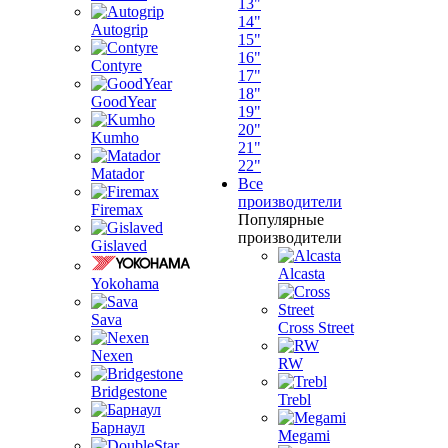
13"
14"
Autogrip
15"
16"
Contyre
17"
18"
GoodYear
19"
20"
Kumho
21"
22"
Matador
Все
производители
Firemax
Популярные
производители
Gislaved
Alcasta
Yokohama
Sava
Cross Street
Nexen
RW
Bridgestone
Trebl
Барнаул
Megami