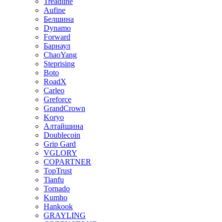
Treadline
Aufine
Белшина
Dynamo
Forward
Барнаул
ChaoYang
Steprising
Boto
RoadX
Carleo
Greforce
GrandCrown
Koryo
Алтайшина
Doublecoin
Grip Gard
VGLORY
COPARTNER
TopTrust
Tianfu
Tornado
Kumho
Hankook
GRAYLING