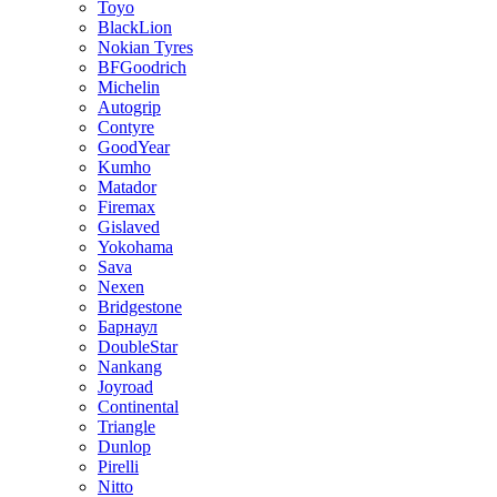
Toyo
BlackLion
Nokian Tyres
BFGoodrich
Michelin
Autogrip
Contyre
GoodYear
Kumho
Matador
Firemax
Gislaved
Yokohama
Sava
Nexen
Bridgestone
Барнаул
DoubleStar
Nankang
Joyroad
Continental
Triangle
Dunlop
Pirelli
Nitto