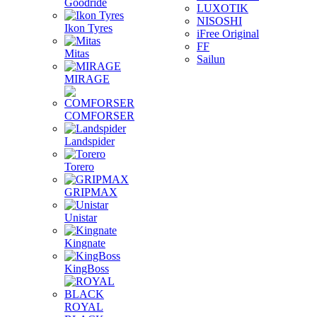
Goodride
LUXOTIK
NISOSHI
Ikon Tyres
iFree Original
FF
Mitas
Sailun
MIRAGE
COMFORSER
Landspider
Torero
GRIPMAX
Unistar
Kingnate
KingBoss
ROYAL