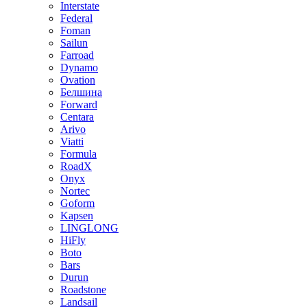
Interstate
Federal
Foman
Sailun
Farroad
Dynamo
Ovation
Белшина
Forward
Centara
Arivo
Viatti
Formula
RoadX
Onyx
Nortec
Goform
Kapsen
LINGLONG
HiFly
Boto
Bars
Durun
Roadstone
Landsail