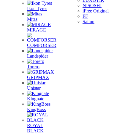
LUXOTIK
NISOSHI
Ikon Tyres
iFree Original
FF
Mitas
Sailun
MIRAGE
COMFORSER
Landspider
Torero
GRIPMAX
Unistar
Kingnate
KingBoss
ROYAL
BLACK