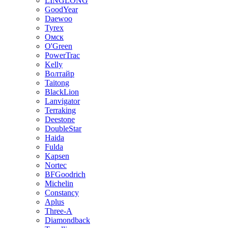
LINGLONG
GoodYear
Daewoo
Tyrex
Омск
O'Green
PowerTrac
Kelly
Волтайр
Taitong
BlackLion
Lanvigator
Terraking
Deestone
DoubleStar
Haida
Fulda
Kapsen
Nortec
BFGoodrich
Michelin
Constancy
Aplus
Three-A
Diamondback