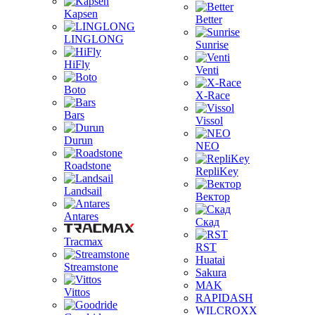
Kapsen
Better
LINGLONG
Sunrise
HiFly
Venti
Boto
X-Race
Bars
Vissol
Durun
NEO
Roadstone
RepliKey
Landsail
Вектор
Antares
Скад
Tracmax
RST
Huatai
Streamstone
Sakura
MAK
Vittos
RAPIDASH
WILCROXX