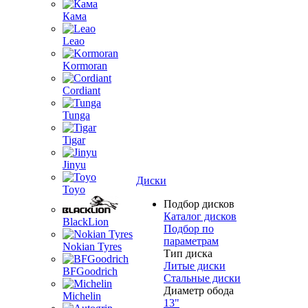
Кама
Leao
Kormoran
Cordiant
Tunga
Tigar
Jinyu
Диски
Toyo
Подбор дисков
Каталог дисков
BlackLion
Подбор по
параметрам
Nokian Tyres
Тип диска
Литые диски
BFGoodrich
Стальные диски
Диаметр обода
Michelin
13"