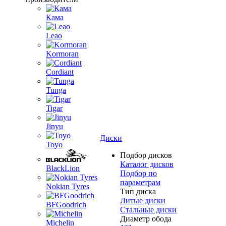
Кама
Leao
Kormoran
Cordiant
Tunga
Tigar
Jinyu
Диски
Toyo
Подбор дисков
Каталог дисков
BlackLion
Подбор по
параметрам
Nokian Tyres
Тип диска
Литые диски
BFGoodrich
Стальные диски
Диаметр обода
Michelin