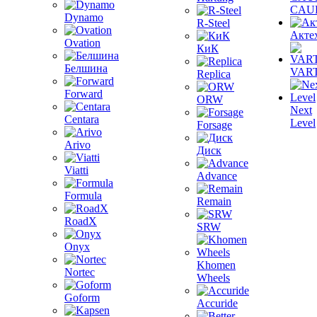
CAU
Dynamo
R-Steel
Акте
Ovation
КиК
Белшина
VAR
Replica
Forward
ORW
Next
Centara
Level
Forsage
Arivo
Диск
Viatti
Advance
Formula
Remain
RoadX
SRW
Onyx
Khomen
Nortec
Wheels
Goform
Accuride