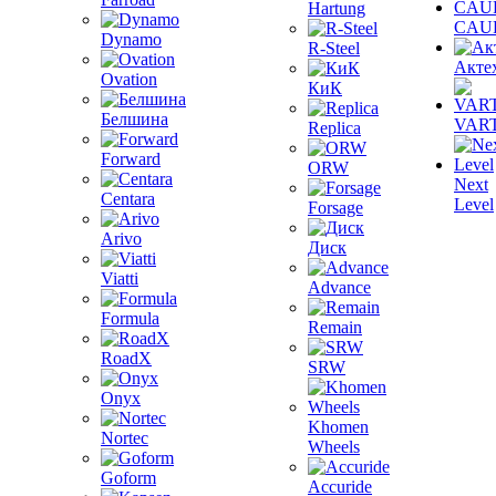
Hartung
CAU
Dynamo
R-Steel
Акте
Ovation
КиК
Белшина
VAR
Replica
Forward
ORW
Next
Centara
Level
Forsage
Arivo
Диск
Viatti
Advance
Formula
Remain
RoadX
SRW
Onyx
Khomen
Nortec
Wheels
Goform
Accuride