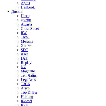
Aplus
Hankook
Диски
Назад
Диски
Alcasta
Cross Street
RW
Trebl
Megami
X'trike
SDT
iFree
ГАЗ
Replay
NZ
Magnetto
Теч-Лайн
LegeArtis
ТЗСК
Arivo
Top Driver
Hartung
R-Steel
КиК