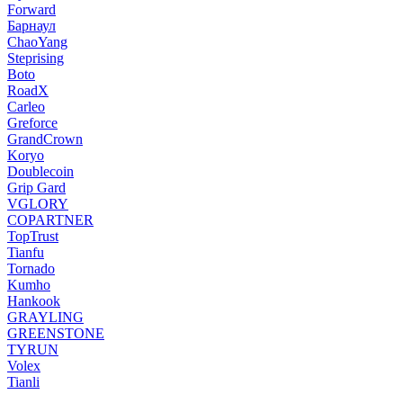
Forward
Барнаул
ChaoYang
Steprising
Boto
RoadX
Carleo
Greforce
GrandCrown
Koryo
Doublecoin
Grip Gard
VGLORY
COPARTNER
TopTrust
Tianfu
Tornado
Kumho
Hankook
GRAYLING
GREENSTONE
TYRUN
Volex
Tianli