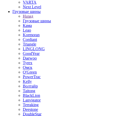
VARTA
Next Level
Грузовые шины
Назад
Грузовые шины
Кама
Leao
Kormoran
Cordiant
Triangle
LINGLONG
GoodYear
Daewoo
Tyrex
Омск
O'Green
PowerTrac
Kelly
Волтайр
Taitong
BlackLion
Lanvigator
Terraking
Deestone
DoubleStar