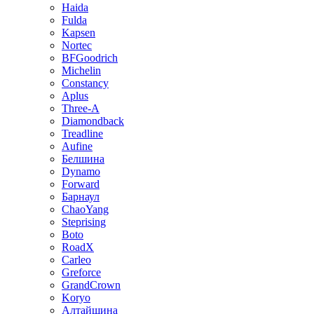
Haida
Fulda
Kapsen
Nortec
BFGoodrich
Michelin
Constancy
Aplus
Three-A
Diamondback
Treadline
Aufine
Белшина
Dynamo
Forward
Барнаул
ChaoYang
Steprising
Boto
RoadX
Carleo
Greforce
GrandCrown
Koryo
Алтайшина