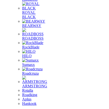
ROYAL
BLACK
BEARWAY
ROADBOSS
RockBlade
HILO
Sumaxx
Roadcruza
ARMSTRONG
Rotalla
Roadking
Aplus
Hankook