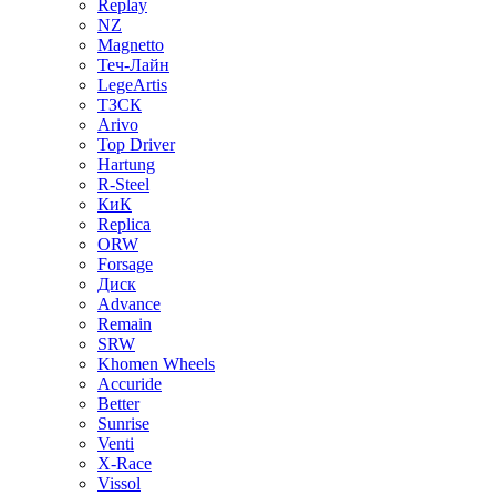
Replay
NZ
Magnetto
Теч-Лайн
LegeArtis
ТЗСК
Arivo
Top Driver
Hartung
R-Steel
КиК
Replica
ORW
Forsage
Диск
Advance
Remain
SRW
Khomen Wheels
Accuride
Better
Sunrise
Venti
X-Race
Vissol