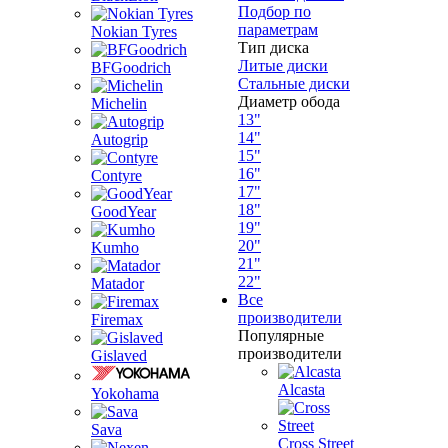
Подбор по
параметрам
Nokian Tyres
Тип диска
Литые диски
BFGoodrich
Стальные диски
Диаметр обода
Michelin
13"
14"
Autogrip
15"
16"
Contyre
17"
18"
GoodYear
19"
20"
Kumho
21"
22"
Matador
Все
производители
Firemax
Популярные
производители
Gislaved
Alcasta
Yokohama
Sava
Cross Street