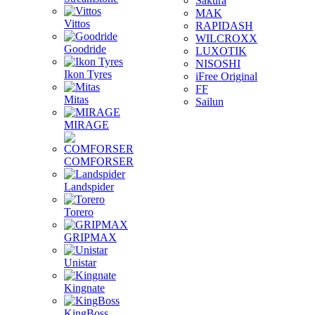
Sakura
MAK
Vittos
RAPIDASH
WILCROXX
Goodride
LUXOTIK
NISOSHI
Ikon Tyres
iFree Original
FF
Mitas
Sailun
MIRAGE
COMFORSER
Landspider
Torero
GRIPMAX
Unistar
Kingnate
KingBoss