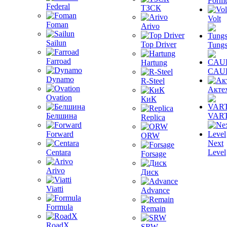
Formu
Federal
ТЗСК
Volt
Foman
Arivo
Sailun
Top Driver
Tungs
Farroad
Hartung
CAU
Dynamo
R-Steel
Акте
Ovation
КиК
Белшина
VAR
Replica
Forward
ORW
Next
Centara
Level
Forsage
Arivo
Диск
Viatti
Advance
Formula
Remain
RoadX
SRW