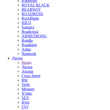
KingBoss
ROYAL BLACK
BEARWAY
ROADBOSS
RockBlade
HILO
Sumaxx
Roadcruza
ARMSTRONG
Rotalla
Roadking
Aplus
Hankook
Диски
Назад
Диски
Alcasta
Cross Street
RW
Trebl
Megami
X'trike
SDT
iFree
ГАЗ