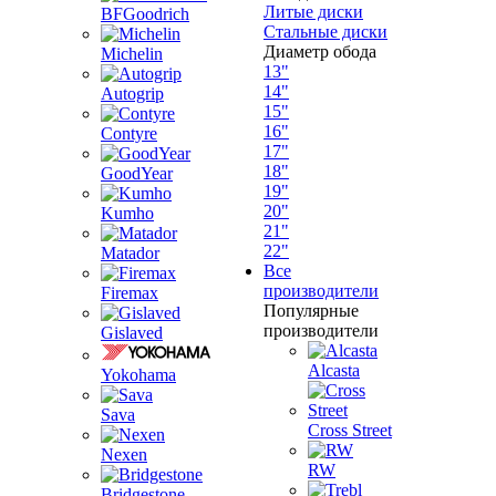
Литые диски
BFGoodrich
Стальные диски
Диаметр обода
Michelin
13"
14"
Autogrip
15"
16"
Contyre
17"
18"
GoodYear
19"
20"
Kumho
21"
22"
Matador
Все
производители
Firemax
Популярные
производители
Gislaved
Alcasta
Yokohama
Sava
Cross Street
Nexen
RW
Bridgestone