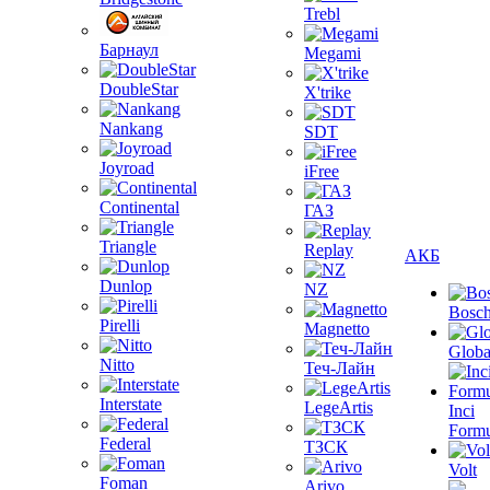
Trebl
Барнаул
Megami
DoubleStar
X'trike
Nankang
SDT
Joyroad
iFree
Continental
ГАЗ
Triangle
Replay
АКБ
Dunlop
NZ
Bosc
Pirelli
Magnetto
Globa
Nitto
Теч-Лайн
Interstate
LegeArtis
Inci
Formu
Federal
ТЗСК
Volt
Foman
Arivo