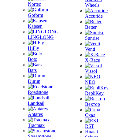
Nortec
Wheels
Goform
Accuride
Kapsen
Better
LINGLONG
Sunrise
HiFly
Venti
Boto
X-Race
Bars
Vissol
Durun
NEO
Roadstone
RepliKey
Landsail
Вектор
Antares
Скад
Tracmax
RST
Huatai
Streamstone