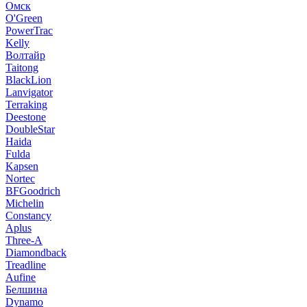
Омск
O'Green
PowerTrac
Kelly
Волтайр
Taitong
BlackLion
Lanvigator
Terraking
Deestone
DoubleStar
Haida
Fulda
Kapsen
Nortec
BFGoodrich
Michelin
Constancy
Aplus
Three-A
Diamondback
Treadline
Aufine
Белшина
Dynamo