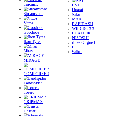
Tracmax
RST
Huatai
Streamstone
Sakura
MAK
Vittos
RAPIDASH
WILCROXX
Goodride
LUXOTIK
NISOSHI
Ikon Tyres
iFree Original
FF
Mitas
Sailun
MIRAGE
COMFORSER
Landspider
Torero
GRIPMAX
Unistar