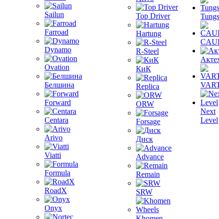
Sailun
Top Driver
Tungs
Farroad
Hartung
CAU
Dynamo
R-Steel
Акте
Ovation
КиК
Белшина
VAR
Replica
Forward
ORW
Next
Centara
Level
Forsage
Arivo
Диск
Viatti
Advance
Formula
Remain
RoadX
SRW
Onyx
Khomen