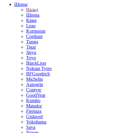
Шины
Назад
Шины
Кама
Leao
Kormoran
Cordiant
Tunga
Tigar
Jinyu
Toyo
BlackLion
Nokian Tyres
BFGoodrich
Michelin
Autogrip
Contyre
GoodYear
Kumho
Matador
Firemax
Gislaved
Yokohama
Sava
Nexen