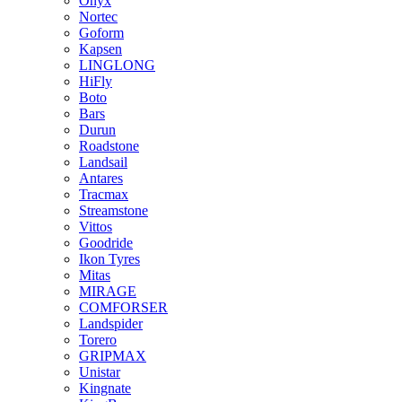
Onyx
Nortec
Goform
Kapsen
LINGLONG
HiFly
Boto
Bars
Durun
Roadstone
Landsail
Antares
Tracmax
Streamstone
Vittos
Goodride
Ikon Tyres
Mitas
MIRAGE
COMFORSER
Landspider
Torero
GRIPMAX
Unistar
Kingnate