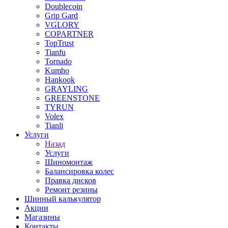
Doublecoin
Grip Gard
VGLORY
COPARTNER
TopTrust
Tianfu
Tornado
Kumho
Hankook
GRAYLING
GREENSTONE
TYRUN
Volex
Tianli
Услуги
Назад
Услуги
Шиномонтаж
Балансировка колес
Правка дисков
Ремонт резины
Шинный калькулятор
Акции
Магазины
Контакты