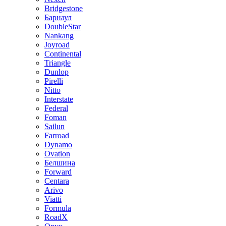
Bridgestone
Барнаул
DoubleStar
Nankang
Joyroad
Continental
Triangle
Dunlop
Pirelli
Nitto
Interstate
Federal
Foman
Sailun
Farroad
Dynamo
Ovation
Белшина
Forward
Centara
Arivo
Viatti
Formula
RoadX