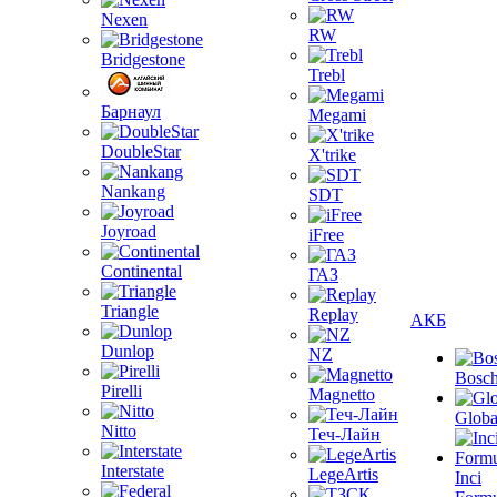
Nexen
RW
Bridgestone
Trebl
Барнаул
Megami
DoubleStar
X'trike
Nankang
SDT
Joyroad
iFree
Continental
ГАЗ
Triangle
Replay
АКБ
Dunlop
NZ
Bosc
Pirelli
Magnetto
Globa
Nitto
Теч-Лайн
Interstate
LegeArtis
Inci