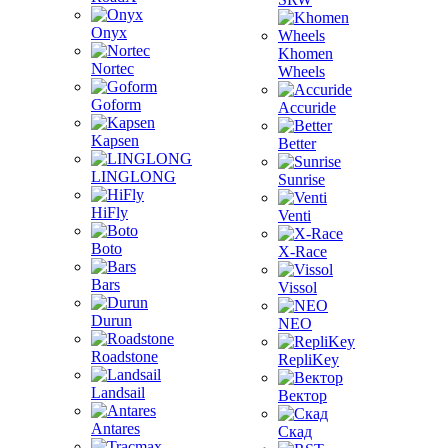
Onyx
Khomen
Nortec
Wheels
Goform
Accuride
Kapsen
Better
LINGLONG
Sunrise
HiFly
Venti
Boto
X-Race
Bars
Vissol
Durun
NEO
Roadstone
RepliKey
Landsail
Вектор
Antares
Скад