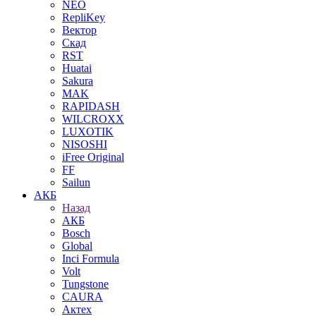
NEO
RepliKey
Вектор
Скад
RST
Huatai
Sakura
MAK
RAPIDASH
WILCROXX
LUXOTIK
NISOSHI
iFree Original
FF
Sailun
АКБ
Назад
АКБ
Bosch
Global
Inci Formula
Volt
Tungstone
CAURA
Актех