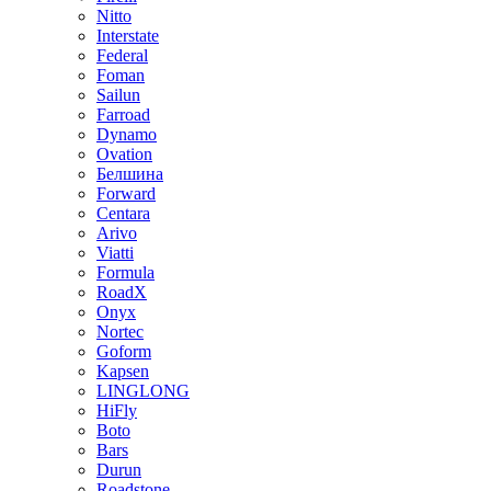
Nitto
Interstate
Federal
Foman
Sailun
Farroad
Dynamo
Ovation
Белшина
Forward
Centara
Arivo
Viatti
Formula
RoadX
Onyx
Nortec
Goform
Kapsen
LINGLONG
HiFly
Boto
Bars
Durun
Roadstone