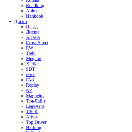
Rotalla
Roadking
Aplus
Hankook
Диски
Назад
Диски
Alcasta
Cross Street
RW
Trebl
Megami
X'trike
SDT
iFree
ГАЗ
Replay
NZ
Magnetto
Теч-Лайн
LegeArtis
ТЗСК
Arivo
Top Driver
Hartung