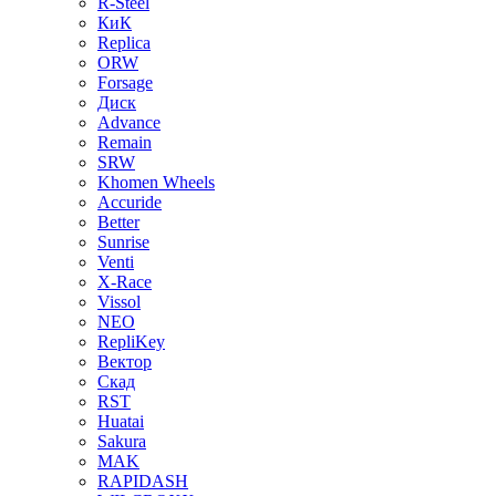
R-Steel
КиК
Replica
ORW
Forsage
Диск
Advance
Remain
SRW
Khomen Wheels
Accuride
Better
Sunrise
Venti
X-Race
Vissol
NEO
RepliKey
Вектор
Скад
RST
Huatai
Sakura
MAK
RAPIDASH