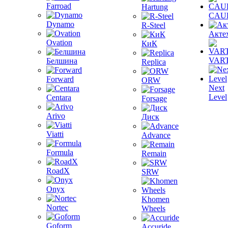
Farroad
Hartung
CAU
Dynamo
R-Steel
Акте
Ovation
КиК
VAR
Белшина
Replica
Forward
ORW
Next
Level
Centara
Forsage
Arivo
Диск
Viatti
Advance
Formula
Remain
RoadX
SRW
Onyx
Khomen
Nortec
Wheels
Goform
Accuride