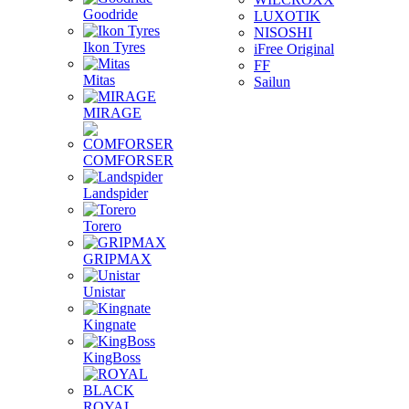
Goodride
LUXOTIK
NISOSHI
Ikon Tyres
iFree Original
FF
Mitas
Sailun
MIRAGE
COMFORSER
Landspider
Torero
GRIPMAX
Unistar
Kingnate
KingBoss
ROYAL