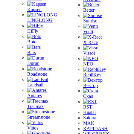
Kapsen
Better
LINGLONG
Sunrise
HiFly
Venti
Boto
X-Race
Bars
Vissol
Durun
NEO
Roadstone
RepliKey
Landsail
Вектор
Antares
Скад
Tracmax
RST
Huatai
Streamstone
Sakura
MAK
Vittos
RAPIDASH
WILCROXX