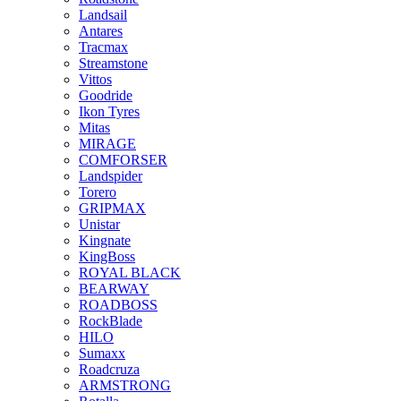
Landsail
Antares
Tracmax
Streamstone
Vittos
Goodride
Ikon Tyres
Mitas
MIRAGE
COMFORSER
Landspider
Torero
GRIPMAX
Unistar
Kingnate
KingBoss
ROYAL BLACK
BEARWAY
ROADBOSS
RockBlade
HILO
Sumaxx
Roadcruza
ARMSTRONG