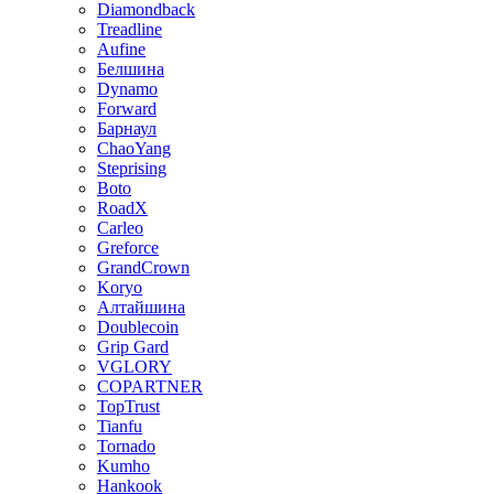
Diamondback
Treadline
Aufine
Белшина
Dynamo
Forward
Барнаул
ChaoYang
Steprising
Boto
RoadX
Carleo
Greforce
GrandCrown
Koryo
Алтайшина
Doublecoin
Grip Gard
VGLORY
COPARTNER
TopTrust
Tianfu
Tornado
Kumho
Hankook