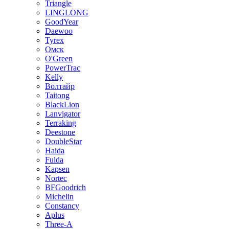
Triangle
LINGLONG
GoodYear
Daewoo
Tyrex
Омск
O'Green
PowerTrac
Kelly
Волтайр
Taitong
BlackLion
Lanvigator
Terraking
Deestone
DoubleStar
Haida
Fulda
Kapsen
Nortec
BFGoodrich
Michelin
Constancy
Aplus
Three-A