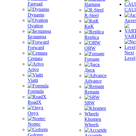
Farroad
Hartung
CAU
Dynamo
R-Steel
Акте
Ovation
КиК
VAR
Белшина
Replica
Forward
ORW
Next
Level
Centara
Forsage
Arivo
Диск
Viatti
Advance
Formula
Remain
RoadX
SRW
Onyx
Khomen
Nortec
Wheels
Goform
Accuride