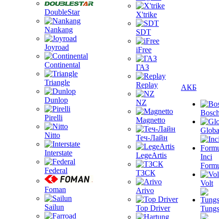
DoubleStar
X'trike
Nankang
SDT
Joyroad
iFree
Continental
ГАЗ
Triangle
Replay
АКБ
Dunlop
NZ
Bosc
Pirelli
Magnetto
Globa
Nitto
Теч-Лайн
Interstate
LegeArtis
Inci
Formu
Federal
ТЗСК
Volt
Foman
Arivo
Sailun
Top Driver
Tungs