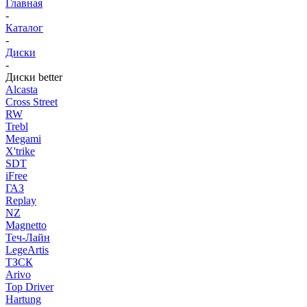
Главная
-
Каталог
-
Диски
-
Диски better
Alcasta
Cross Street
RW
Trebl
Megami
X'trike
SDT
iFree
ГАЗ
Replay
NZ
Magnetto
Теч-Лайн
LegeArtis
ТЗСК
Arivo
Top Driver
Hartung