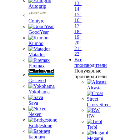
13"
Autogrip
14"
15"
16"
Contyre
17"
18"
GoodYear
19"
20"
Kumho
21"
22"
Matador
Все
производители
Firemax
Популярные
производители
Gislaved
Alcasta
Yokohama
Sava
Cross Street
Nexen
RW
Bridgestone
Trebl
Барнаул
Megami