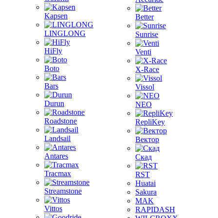
Kapsen
Better
LINGLONG
Sunrise
HiFly
Venti
Boto
X-Race
Bars
Vissol
Durun
NEO
Roadstone
RepliKey
Landsail
Вектор
Antares
Скад
Tracmax
RST
Huatai
Streamstone
Sakura
MAK
Vittos
RAPIDASH