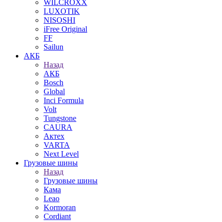
WILCROXX
LUXOTIK
NISOSHI
iFree Original
FF
Sailun
АКБ
Назад
АКБ
Bosch
Global
Inci Formula
Volt
Tungstone
CAURA
Актех
VARTA
Next Level
Грузовые шины
Назад
Грузовые шины
Кама
Leao
Kormoran
Cordiant