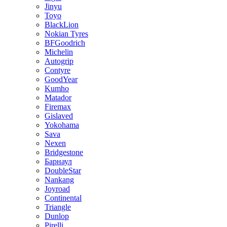
Jinyu
Toyo
BlackLion
Nokian Tyres
BFGoodrich
Michelin
Autogrip
Contyre
GoodYear
Kumho
Matador
Firemax
Gislaved
Yokohama
Sava
Nexen
Bridgestone
Барнаул
DoubleStar
Nankang
Joyroad
Continental
Triangle
Dunlop
Pirelli