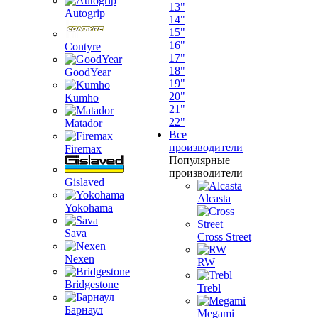
13"
Autogrip
14"
15"
16"
Contyre
17"
18"
GoodYear
19"
20"
Kumho
21"
22"
Matador
Все
производители
Firemax
Популярные
производители
Gislaved
Alcasta
Yokohama
Sava
Cross Street
Nexen
RW
Bridgestone
Trebl
Барнаул
Megami