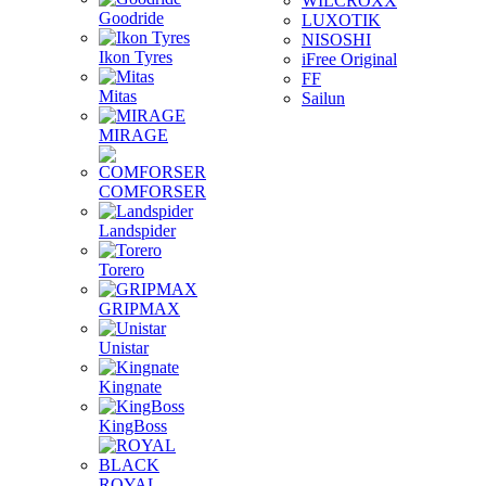
WILCROXX
Goodride
LUXOTIK
NISOSHI
Ikon Tyres
iFree Original
FF
Mitas
Sailun
MIRAGE
COMFORSER
Landspider
Torero
GRIPMAX
Unistar
Kingnate
KingBoss
ROYAL