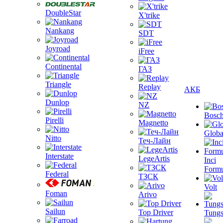
DoubleStar
X'trike
Nankang
SDT
Joyroad
iFree
Continental
ГАЗ
Triangle
Replay
АКБ
Dunlop
NZ
Bosc
Pirelli
Magnetto
Globa
Nitto
Теч-Лайн
Interstate
LegeArtis
Inci
Formu
Federal
ТЗСК
Volt
Foman
Arivo
Sailun
Top Driver
Tungs