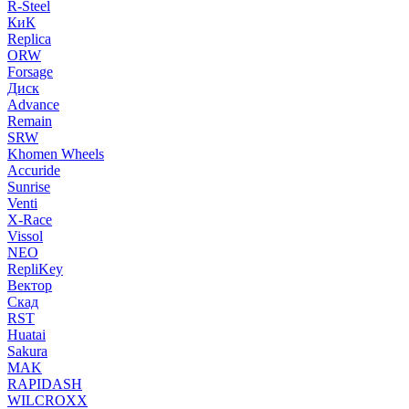
R-Steel
КиК
Replica
ORW
Forsage
Диск
Advance
Remain
SRW
Khomen Wheels
Accuride
Sunrise
Venti
X-Race
Vissol
NEO
RepliKey
Вектор
Скад
RST
Huatai
Sakura
MAK
RAPIDASH
WILCROXX