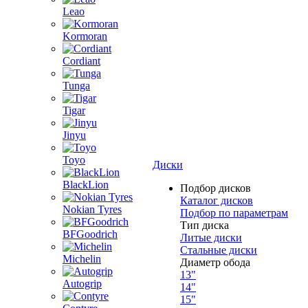
Leao
Kormoran
Cordiant
Tunga
Tigar
Jinyu
Toyo
Диски
BlackLion
Подбор дисков
Каталог дисков
Nokian Tyres
Подбор по параметрам
Тип диска
BFGoodrich
Литые диски
Стальные диски
Michelin
Диаметр обода
13"
Autogrip
14"
15"