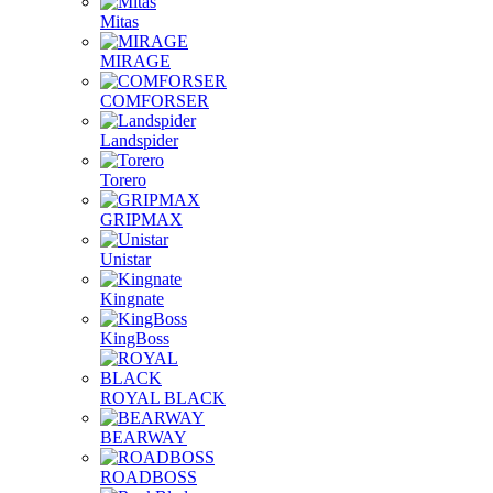
Mitas
MIRAGE
COMFORSER
Landspider
Torero
GRIPMAX
Unistar
Kingnate
KingBoss
ROYAL BLACK
BEARWAY
ROADBOSS