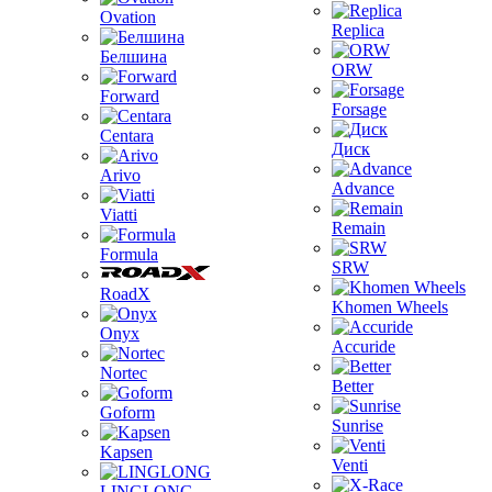
Ovation
Replica
Белшина
ORW
Forward
Forsage
Centara
Диск
Arivo
Advance
Viatti
Remain
Formula
SRW
RoadX
Khomen Wheels
Onyx
Accuride
Nortec
Better
Goform
Sunrise
Kapsen
Venti
LINGLONG