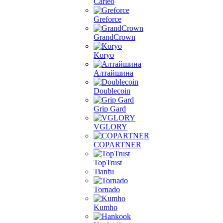
Carleo
Greforce
GrandCrown
Koryo
Алтайшина
Doublecoin
Grip Gard
VGLORY
COPARTNER
TopTrust
Tianfu
Tornado
Kumho