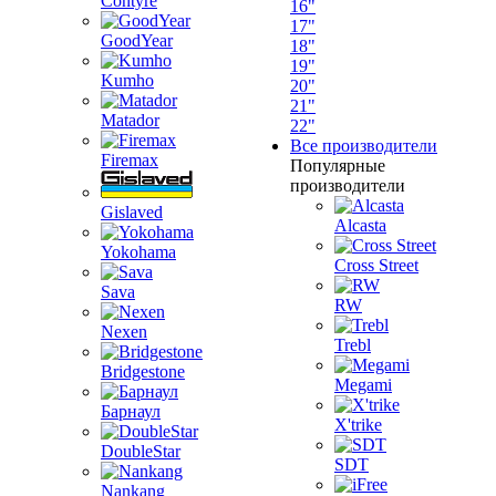
Contyre
16"
17"
GoodYear
18"
19"
Kumho
20"
21"
Matador
22"
Все производители
Firemax
Популярные
производители
Gislaved
Alcasta
Yokohama
Cross Street
Sava
RW
Nexen
Trebl
Bridgestone
Megami
Барнаул
X'trike
DoubleStar
SDT
Nankang