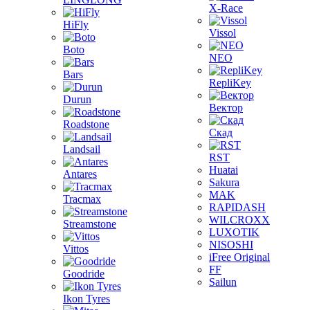
X-Race
HiFly
Vissol
Boto
NEO
Bars
RepliKey
Durun
Вектор
Roadstone
Скад
Landsail
RST
Huatai
Antares
Sakura
MAK
Tracmax
RAPIDASH
WILCROXX
Streamstone
LUXOTIK
NISOSHI
Vittos
iFree Original
FF
Goodride
Sailun
Ikon Tyres