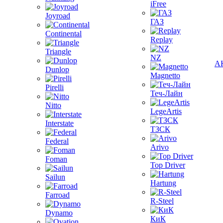
iFree
Joyroad
ГАЗ
Continental
Replay
Triangle
NZ
А
Dunlop
Magnetto
Pirelli
Теч-Лайн
Nitto
LegeArtis
Interstate
ТЗСК
Federal
Arivo
Foman
Top Driver
Sailun
Hartung
Farroad
R-Steel
Dynamo
КиК