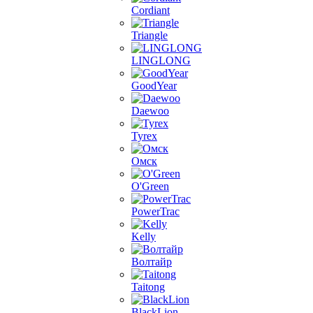
Cordiant
Triangle
LINGLONG
GoodYear
Daewoo
Tyrex
Омск
O'Green
PowerTrac
Kelly
Волтайр
Taitong
BlackLion