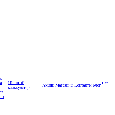
ж
а
Шинный
Все
Акции
Магазины
Контакты
Блог
калькулятор
ов
ны