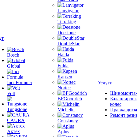
Lanvigator
Terraking
Deestone
КБ
DoubleStar
Haida
Bosch
Fulda
Global
Kapsen
Inci Formula
Услуги
Nortec
Шиномонта
Volt
BFGoodrich
Балансировк
колес
Tungstone
Michelin
Правка диск
Ремонт рези
CAURA
Constancy
Актех
Aplus